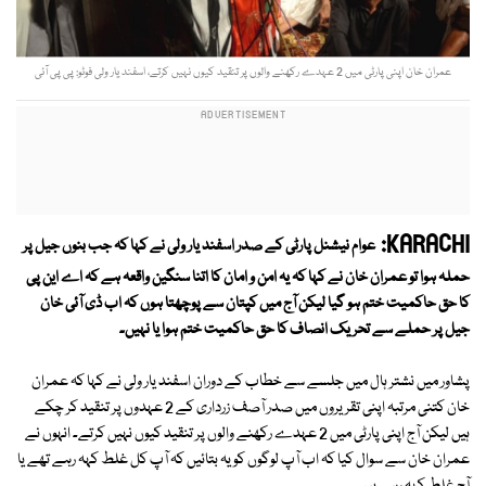
عمران خان اپنی پارٹی میں 2 عہدے رکھنے والوں پر تنقید کیوں نہیں کرتے، اسفند یار ولی فوٹو: پی پی آئی
KARACHI:
عوام نیشنل پارٹی کے صدر اسفند یار ولی نے کہا کہ جب بنوں جیل پر
حملہ ہوا تو عمران خان نے کہا کہ یہ امن و امان کا اتنا سنگین واقعہ ہے کہ اے این پی
کا حق حاکمیت ختم ہو گیا لیکن آج میں کپتان سے پوچھتا ہوں کہ اب ڈی آئی خان
جیل پر حملے سے تحریک انصاف کا حق حاکمیت ختم ہوا یا نہیں۔
پشاور میں نشتر ہال میں جلسے سے خطاب کے دوران اسفند یار ولی نے کہا کہ عمران
خان کتنی مرتبہ اپنی تقریروں میں صدر آصف زرداری کے 2 عہدوں پر تنقید کر چکے
ہیں لیکن آج اپنی پارٹی میں 2 عہدے رکھنے والوں پر تنقید کیوں نہیں کرتے۔ انہوں نے
عمران خان سے سوال کیا کہ اب آپ لوگوں کو یہ بتائیں کہ آپ کل غلط کہہ رہے تھے یا