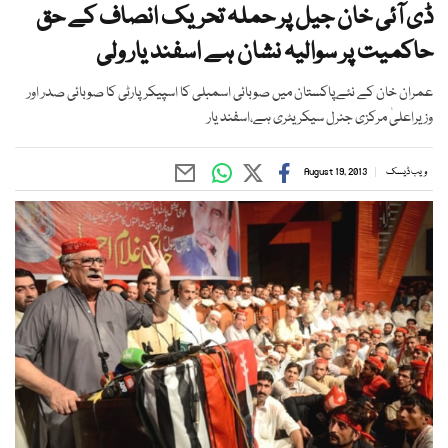
ڈی آئی خان جیل پر حملہ تحریک انصاف کے حق
حاکمیت پر سوالیہ نشان ہے اسفند یار ولی
عمران خان کے نئےپاکستان میں صوبائی اسمبلی کا اسپیکر پارٹی کا صوبائی صدر اور
وزیراعلیٰ مرکزی جنرل سیکریٹری ہے،اسفند یار
ویب ڈیسک
August 19, 2013