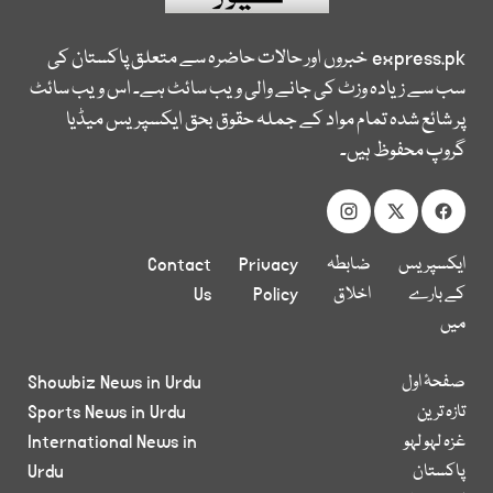
express.pk
خبروں اور حالات حاضرہ سے متعلق پاکستان کی
سب سے زیادہ وزٹ کی جانے والی ویب سائٹ ہے۔ اس ویب سائٹ
پر شائع شدہ تمام مواد کے جملہ حقوق بحق ایکسپریس میڈیا
گروپ محفوظ ہیں۔
ایکسپریس
ضابطہ
Privacy
Contact
کے بارے
اخلاق
Policy
Us
میں
صفحۂ اول
Showbiz News in Urdu
تازہ ترین
Sports News in Urdu
غزہ لہو لہو
International News in
پاکستان
Urdu