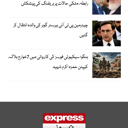
رابطہ، ملکی حالات پر بریفنگ کی پیشکش
چیئرمین پی ٹی آئی بیرسٹر گوہر کی والدہ انتقال کر
گئیں
ہنگو؛ سیکیورٹی فورسز کی کارروائی میں 7خوارج ہلاک،
کیپٹن حمزہ اکرم شہید