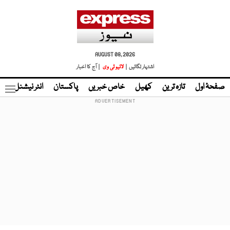
AUGUST 08, 2026
اشتہار لگائیں |
لائیو ٹی وی
| آج کا اخبار
صفحۂ اول
تازہ ترین
کھیل
خاص خبریں
پاکستان
انٹر نیشنل
ٹا