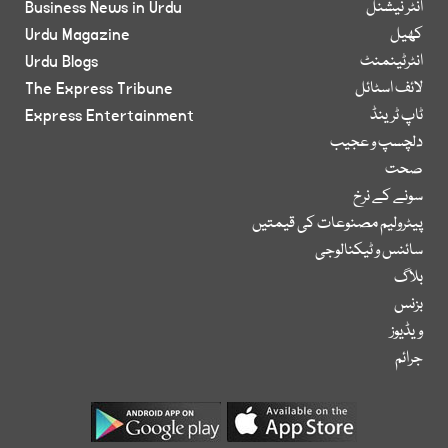
انٹر نیشنل
Business News in Urdu
کھیل
Urdu Magazine
انٹرٹینمنٹ
Urdu Blogs
لائف اسٹائل
The Express Tribune
ٹاپ ٹرینڈ
Express Entertainment
دلچسپ و عجیب
صحت
سونے کے نرخ
پیٹرولیم مصنوعات کی قیمتیں
سائنس و ٹیکنالوجی
بلاگ
بزنس
ویڈیوز
جرائم