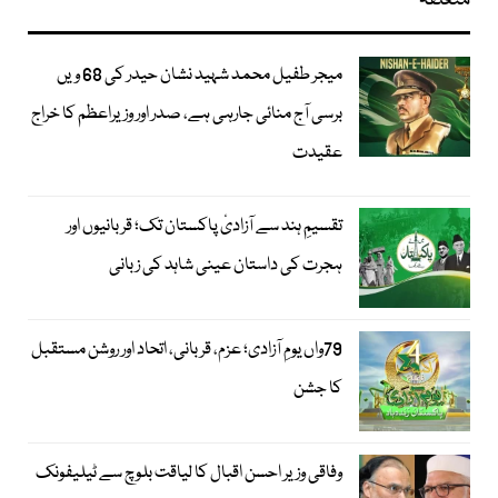
متعلقہ
میجر طفیل محمد شہید نشان حیدر کی 68 ویں
برسی آج منائی جارہی ہے، صدر اور وزیراعظم کا خراج
عقیدت
تقسیمِ ہند سے آزادیٔ پاکستان تک؛ قربانیوں اور
ہجرت کی داستان عینی شاہد کی زبانی
79واں یومِ آزادی؛ عزم، قربانی، اتحاد اور روشن مستقبل
کا جشن
وفاقی وزیر احسن اقبال کا لیاقت بلوچ سے ٹیلیفونک