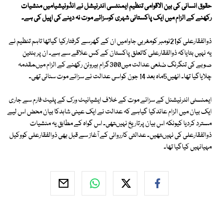
حقوق انسانی کی بین الاقوامی تنظیم ایمنٹسی انٹرنیشل نے انڈونیشیامیں منشیات
رکھنے کے الزام میں ایک پاکستانی شہری کوسزائے موت نہ دینے کی اپیل کی ہے۔
ذوالفقارعلی کو21نومبر کومغربی جاوامیں ان کے گھرسے گرفتارکیا گیاتھا تاہم تنظیم نے
یہ نہیں بتایاکہ ذوالفقارعلی کاتعلق پاکستان کے کس علاقے سے ہے۔ ان پر بنتین
صوبے کی تنگرنگ ضلعی عدالت میں300گرام ہیروئن رکھنے کے الزام میںمقدمہ
چلایاگیا تھا۔ انھیں5ماہ بعد 14 جون کواسی عدالت نے سزائے موت سنائی تھی۔
ایمنسٹی انٹرنیشنل کے سزائے موت کے خلاف ایشیانیٹ ورک کے پلیٹ فارم سے جاری
ایک بیان میں الزام عائدکیا گیاہے کہ عدالت نے ایک عینی شاہدکا بیان محض اس لیے
مسترد کردیا کیونکہ اس بیان پرتاریخ نہیںتھی۔ اس گواہ کے مطابق یہ منشیات
ذوالفقارعلی کی نہیںتھیں۔ عدالتی کارروائی کے آغاز سے قبل بھی ذوالفقارعلی کووکیل
مہیانہیں کیاگیا تھا۔