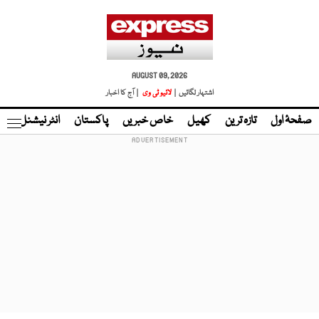
AUGUST 09, 2026
اشتہار لگائیں |
لائیو ٹی وی
| آج کا اخبار
صفحۂ اول
تازہ ترین
کھیل
خاص خبریں
پاکستان
انٹر نیشنل
ٹا