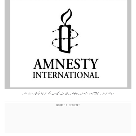
ذوالفقارعلی کو21نومبر کومغربی جاوامیں ان کے گھرسے گرفتارکیا گیاتھا. فوٹو: فائل