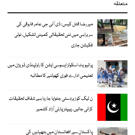
متعلقہ
میر رضا قتل کیس: ڈی آئی جی عامر فاروقی کی
سربراہی میں نئی تحقیقاتی کمیٹی تشکیل، نوٹی
فکیشن جاری
پرائیویٹ اسکولز ایسوسی ایشن کا راولپنڈی ڈویژن میں
تعلیمی ادارے فوری کھولنے کا مطالبہ
ن لیگ کو زبردستی جتوایا جا رہا ہے شفاف تحقیقات
کرائی جائیں، پیپلز پارٹی آزاد کشمیر
پاکستان سے افغانستان میں ہتھیاروں کی