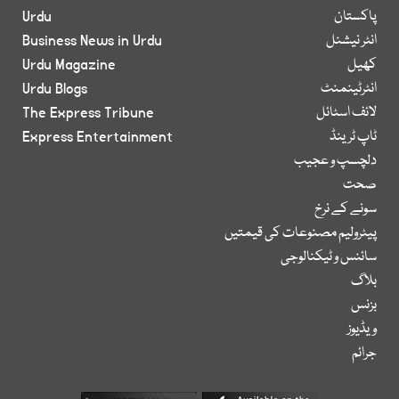
پاکستان
Urdu
انٹر نیشنل
Business News in Urdu
کھیل
Urdu Magazine
انٹرٹینمنٹ
Urdu Blogs
لائف اسٹائل
The Express Tribune
ٹاپ ٹرینڈ
Express Entertainment
دلچسپ و عجیب
صحت
سونے کے نرخ
پیٹرولیم مصنوعات کی قیمتیں
سائنس و ٹیکنالوجی
بلاگ
بزنس
ویڈیوز
جرائم