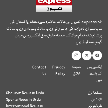
express.pk
خبروں اور حالات حاضرہ سے متعلق پاکستان کی
سب سے زیادہ وزٹ کی جانے والی ویب سائٹ ہے۔ اس ویب سائٹ
پر شائع شدہ تمام مواد کے جملہ حقوق بحق ایکسپریس میڈیا
گروپ محفوظ ہیں۔
ایکسپریس
ضابطہ
Privacy
Contact
کے بارے
اخلاق
Policy
Us
میں
صفحۂ اول
Showbiz News in Urdu
تازہ ترین
Sports News in Urdu
غزہ لہو لہو
International News in