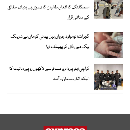
اسمگلنگ کا افغان طالبان کا دعویٰ بے بنیاد، حقائق
کے منافی قرار
گجرات؛ نومولود جڑواں بہن بھائی کو ماں نے شاپنگ
بیگ میں ڈال کر پھینک دیا
کراچی ایئرپورٹ پر مسافر سے لاکھوں روپے مالیت کا
الیکٹرانک سامان برآمد