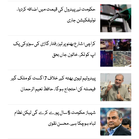
حکومت نے پیٹرول کی قیمت میں اضافہ کردیا،
نوٹیفکیشن جاری
کراچی؛ شارع بھٹو پر تیز رفتار گاڑی کی سوزوکی پک
اپ کو ٹکر، خاتون جاں بحق
پیٹرولیم لیوی بھتہ کے خلاف 7 اگست کو ملک گیر
فیصلہ کن احتجاج ہوگا، حافظ نعیم الرحمان
شہباز حکومت 5 سال پورے کرے گی لیکن نظام
تباہ ہوچکا ہے، محسن نقوی