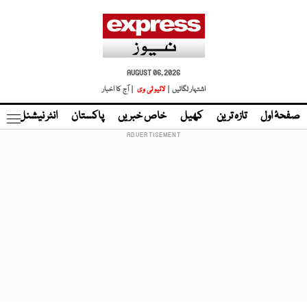
AUGUST 06, 2026
اشتہار لگائیں |
لائیو ٹی وی
| آج کا اخبار
صفحۂ اول
تازہ ترین
کھیل
خاص خبریں
پاکستان
انٹر نیشنل
ٹا