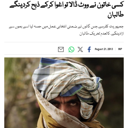
کسی خاتون نے ووٹ ڈالا تو اغوا کرکے ذبح کردینگے
طالبان
جمہوریت کفرہے،جس گائوں نے ضمنی انتخابی عمل میں حصہ لیا اسے بموں سے
اڑادینگے، کالعدم تحریک طالبان
August 21, 2013
INP