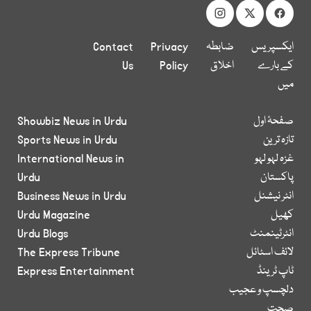
ایکسپریس
ضابطہ
Privacy
Contact
کے بارے
اخلاق
Policy
Us
میں
صفحۂ اول
Showbiz News in Urdu
تازہ ترین
Sports News in Urdu
غزہ لہو لہو
International News in
پاکستان
Urdu
انٹر نیشنل
Business News in Urdu
کھیل
Urdu Magazine
انٹرٹینمنٹ
Urdu Blogs
لائف اسٹائل
The Express Tribune
ٹاپ ٹرینڈ
Express Entertainment
دلچسپ و عجیب
صحت