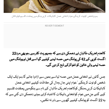
ہم ہرشخص کونوٹ کرینگے،عوام انتخابی عمل کابائیکاٹ کریں،ہنگو میں پمفلٹ تقسیم فوٹو: فائل
کالعدم تحریک طالبان نے دھمکی دی ہے کہ جمہوریت کفر ہے ،جو بھی مرد22
اگست کوپی کے 42 کی پولنگ میں حصہ لینے کیلیے گیا اسے قتل اورووٹنگ میں
حصہ لینے والی خاتون کو اغواکرکے ذبح کر دیں گے۔
جس گائوں نے انتخابی عمل میں حصہ لیااسے بموں سے اڑادیا جائے گا،ہم ایک ایک
شخص کو نوٹ کرینگے ' عوام اپنی جان ومال کی حفاظت کیلیے انتخابی عمل
کابائیکاٹ کریں۔منگل کوکالعدم تحریک طالبان کے نام سے ہنگو میں پمفلٹ تقسیم
کیے گئے جن میں عوام کوانتخابی بائیکاٹ کاانتباہ کرتے ہوئے دھمکی دی گئی ہے کہ
وہ 22 اگست کو پولنگ کیلیے گھروں سے باہر نہ نکلیں۔