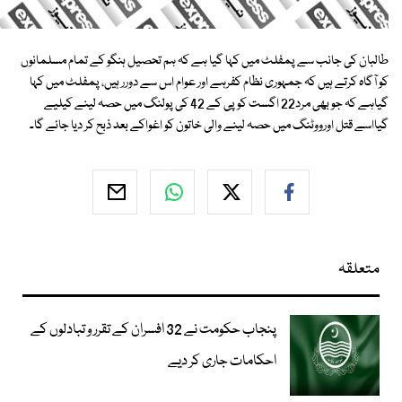
طالبان کی جانب سے پمفلٹ میں کہا گیا ہے کہ ہم تحصیل ہنگو کے تمام مسلمانوں
کو آگاہ کرتے ہیں کہ جمہوری نظام کفرہے اور عوام اس سے دورر ہیں، پمفلٹ میں کہا
گیاہے کہ جو بھی مرد22 اگست کوپی کے 42 کی پولنگ میں حصہ لینے کیلیے
گیااسے قتل اورووٹنگ میں حصہ لینے والی خاتون کو اغواکے بعد ذبح کر دیا جائے گا۔
متعلقہ
پنجاب حکومت نے 32 افسران کے تقرر و تبادلوں کے
احکامات جاری کر دیے