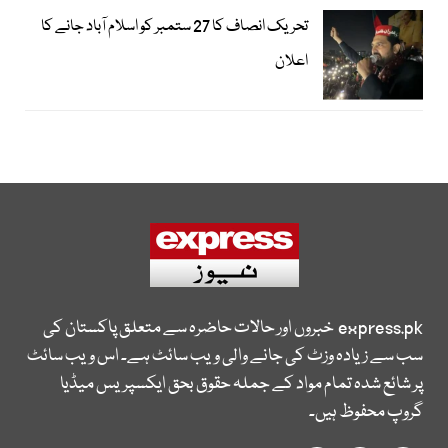
تحریک انصاف کا 27 ستمبر کو اسلام آباد جانے کا
اعلان
express.pk
خبروں اور حالات حاضرہ سے متعلق پاکستان کی
سب سے زیادہ وزٹ کی جانے والی ویب سائٹ ہے۔ اس ویب سائٹ
پر شائع شدہ تمام مواد کے جملہ حقوق بحق ایکسپریس میڈیا
گروپ محفوظ ہیں۔