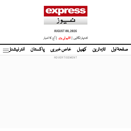
AUGUST 08, 2026
اشتہار لگائیں |
لائیو ٹی وی
| آج کا اخبار
صفحۂ اول
تازہ ترین
کھیل
خاص خبریں
پاکستان
انٹر نیشنل
ٹا