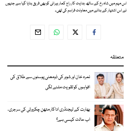
اس مہم میں شاہ رخ کے ساتھ ہدایت کار راج کمار ہیرانی کو بھی فریق بنایا گیا ہے جنہوں
نے اس اشتہار کے بنانے میں معاونت فراہم کی تھی۔
متعلقہ
نمرہ خان اور شوہر کی ذومعنی پوسٹوں سے طلاق کی
افواہوں کو تقویت ملنے لگی
بھارت کے لیجنڈری اداکار متھن چکرورتی کی سرجری،
اب حالت کیسی ہے؟