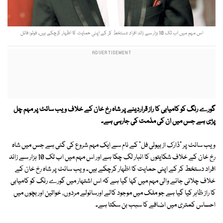
اس مہم میں اب تک 10 ہزار سے زائد افراد دستخط کر کے اپنی حمایت کا اظہار کرچکے ہیں۔ فوٹو: فائل
گورے رنگ کو کامیابی کا راز قراردینے پر شاہ رخ خان کے خلاف ویب سائٹ پر مہم چل
پڑی ہے جس میں ان کی مذمت کی جارہی ہے۔
ویب سائٹ پر "ڈارک از بیوٹی فل" کے نام سے ایک مہم شروع کی گئی ہے جس میں شاہ
رخ خان کے خلاف شکایتوں کا انبار لگ چکا ہے اور اس مہم میں اب تک 10 ہزار سے زائد
افراد دستخط کر کے اپنی حمایت کا اظہار کرچکے ہیں۔ ویب سائٹ پر شاہ رخ خان کے
خلاف چلائی جانے والی مہم میں کہا گیا ہے کہ اس اشتہار میں گورے رنگ کو کامیابی
کا راز ظاہر کیا گیا ہے جو ملک میں موجود کالے اورسانولے مردوں، خواتین اور بچوں میں
احساس کمتری میں اضافے کا سبب بن سکتا ہے۔