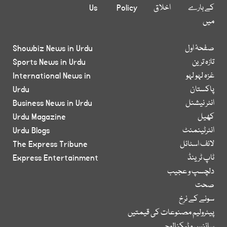
کے بارے
اخلاق
Policy
Us
میں
صفحۂ اول
Showbiz News in Urdu
تازہ ترین
Sports News in Urdu
غزہ لہو لہو
International News in
پاکستان
Urdu
انٹر نیشنل
Business News in Urdu
کھیل
Urdu Magazine
انٹرٹینمنٹ
Urdu Blogs
لائف اسٹائل
The Express Tribune
ٹاپ ٹرینڈ
Express Entertainment
دلچسپ و عجیب
صحت
سونے کے نرخ
پیٹرولیم مصنوعات کی قیمتیں
سائنس و ٹیکنالوجی