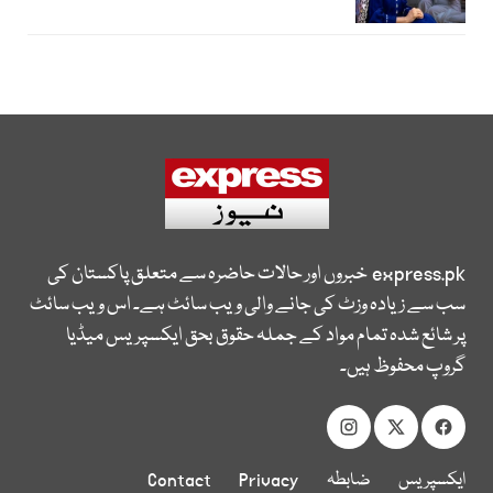
express.pk
خبروں اور حالات حاضرہ سے متعلق پاکستان کی
سب سے زیادہ وزٹ کی جانے والی ویب سائٹ ہے۔ اس ویب سائٹ
پر شائع شدہ تمام مواد کے جملہ حقوق بحق ایکسپریس میڈیا
گروپ محفوظ ہیں۔
ایکسپریس
ضابطہ
Privacy
Contact