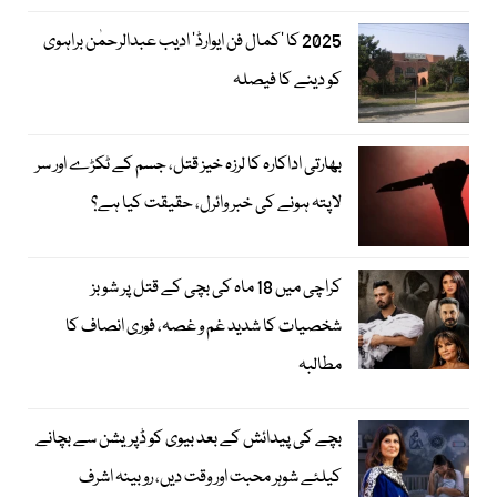
2025 کا ’کمال فن ایوارڈ‘ ادیب عبدالرحمٰن براہوی
کو دینے کا فیصلہ
بھارتی اداکارہ کا لرزہ خیز قتل، جسم کے ٹکڑے اور سر
لاپتہ ہونے کی خبر وائرل، حقیقت کیا ہے؟
کراچی میں 18 ماہ کی بچی کے قتل پر شوبز
شخصیات کا شدید غم و غصہ، فوری انصاف کا
مطالبہ
بچے کی پیدائش کے بعد بیوی کو ڈپریشن سے بچانے
کیلئے شوہر محبت اور وقت دیں، روبینہ اشرف