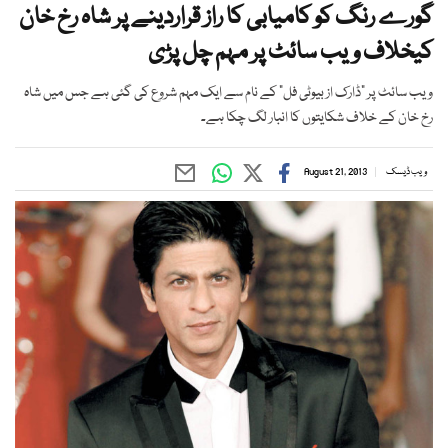
گورے رنگ کو کامیابی کا راز قراردینے پر شاہ رخ خان
کیخلاف ویب سائٹ پر مہم چل پڑی
ویب سائٹ پر ”ڈارک از بیوٹی فل“ کے نام سے ایک مہم شروع کی گئی ہے جس میں شاہ
رخ خان کے خلاف شکایتوں کا انبار لگ چکا ہے۔
ویب ڈیسک
August 21, 2013