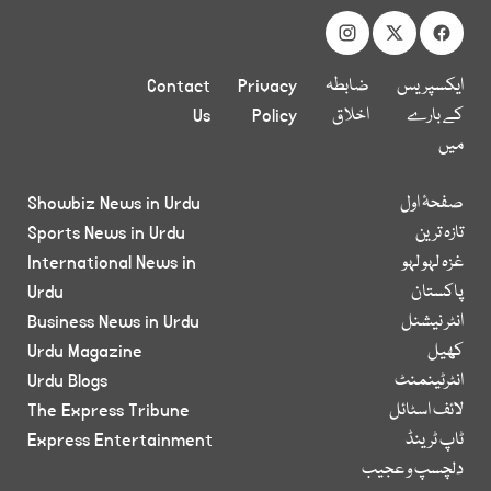
ایکسپریس
ضابطہ
Privacy
Contact
کے بارے
اخلاق
Policy
Us
میں
صفحۂ اول
Showbiz News in Urdu
تازہ ترین
Sports News in Urdu
غزہ لہو لہو
International News in
پاکستان
Urdu
انٹر نیشنل
Business News in Urdu
کھیل
Urdu Magazine
انٹرٹینمنٹ
Urdu Blogs
لائف اسٹائل
The Express Tribune
ٹاپ ٹرینڈ
Express Entertainment
دلچسپ و عجیب