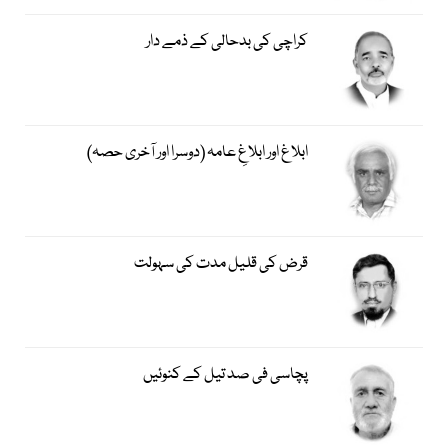
کراچی کی بدحالی کے ذمے دار
ابلاغ اور ابلاغِ عامہ (دوسرا اور آخری حصہ)
قرض کی قلیل مدت کی سہولت
پچاسی فی صد تیل کے کنوئیں