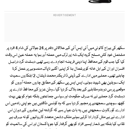
سکھر کی بیراج کالو نی میں آئی ایس آئی کے علاقائی دفتر پر 24 جولائی کی شام 4 افرد پر
مشتمل خود کش مسلح گروہ ایک شہ زور ٹرک میں حملہ آور ہوا یہ حملہ عین اس وقت
کیا گیا جب قوم کے محافظ اپنا دینی فریضہ انجام دے رہے تھے، دہشت گرد دراصل
افسران اور ان کے اہل خانہ کو یرغمال بنا کر اپنے اگلے ناپاک منصوبے پر عمل کرنا
چاہتے تھے۔ حملے میں ادارے کے ڈپٹی ڈائریکٹر محمد ذیشان، 2 اہلکاروں سمیت
ایک سویلین بھی شہید ہوئے۔ ایس ایس پی سکھر کے مطابق چاروں حملہ آوروں کو
موقعے پر ہی دو بدو مقابلے کے بعد ہلاک کر دیا گیا ۔ وطن عزیز کے محا فظ ادارے پر
دہشت گرد حملے نے نہ صرف حکومت اور سیاسی جماعتوں بلکہ عوام کو بھی بہت
کچھ سوچنے سمجھنے پر مجبور کر دیا ہے کہ وہ کونسی طاقتیں ہیں جو اپنی راہ میں اس
ادارے کو رکاوٹ سمجھتی ہیں، یہ بات عیاں ہے کہ گزشتہ تین عشروں کے دوران اس
ادارے نے بے مثل کردار ادا کرتے ہوئے ملک دشمن متعدد کارروائیوں کو نہ صرف بے
نقاب کیا بلکہ بے شمار ایسے افراد کو بھی گرفتار کیا جو پاکستان اور اس کی سالمیت کو