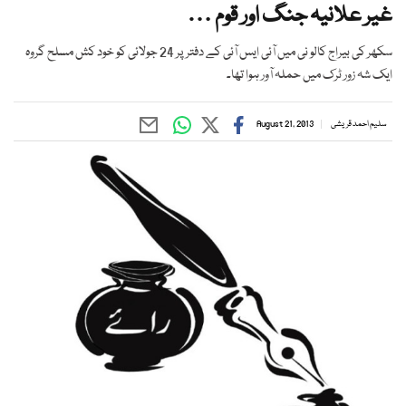
غیر علانیہ جنگ اور قوم …
سکھر کی بیراج کالو نی میں آئی ایس آئی کے دفتر پر 24 جولائی کو خود کش مسلح گروہ
ایک شہ زور ٹرک میں حملہ آور ہوا تھا۔
سلیم احمد قریشی
August 21, 2013