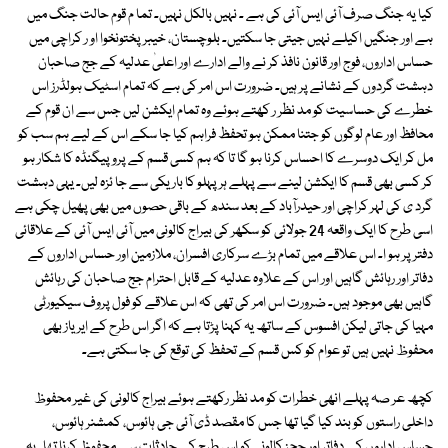
کیا یہ جنگ صرف آئی ایس آئی کی ہے ۔ نہیں بالکل نہیں۔ تما م قوم حالت جنگ میں
ہے اور جنگیں اکیلے نہیں جیتی جا سکتیں۔ بلوچستان، خیبر پختونخوا او ر کراچی میں
حساس اداروں، فوج اور قانون نافذ کر نے والے ادارے اور اعلیٰ عدلیہ کے جج صاحبان
دہشت گردوں کے نشانے پر ہیں۔ ضرورت اس امر کی ہے کہ تمام اسٹیک ہولڈرز اس
خطرے کی حساسیت کو مد نظر ر کھتے ہوئے وہ تمام ایکشن لیں جس سے ان قوم کے
محافظ اور عام لوگوں کو جتنا ممکن ہو تحفظ فراہم کیا جا سکے اس کے لیے ہم سب کو
مل کر ایک دوسرے کا احساس کرنا ہو گا تا کہ ہم کسی قسم کے پروپیگنڈہ کا شکار ہو
کر کسی بھی قسم کا ایکشن لینے سے پہلے ہر پہلو کا باریکی سے جا ئزہ لیں۔ یہی دہشت
گرد ی کی لہر کراچی اور حیدرآباد کے بعد سندھ کے باقی حصوں میں بھی پھیل چکی ہے
اسی طرح کا ایک واقعہ 24 جولائی کو سکھر کی بیراج کالونی میں آئی ایس آئی کے علاقائی
دفتر پر ہو ا۔ اس علاقے میں تمام بڑے سرکاری افسران، ملازمین اور حساس اداروں کے
دفاتر اور رہائش گاہیں اور اس کے علاوہ عدلیہ کے قابل احترام جج صاحبان کی رہائش
گاہیں بھی موجود ہیں۔ ضرورت اس امر کی تھی کہ اس علاقے کو فول پروف سیکیورٹی
مہیا کی جاتی لیکن افسوس کے ساتھ یہ کہنا پڑتا ہے کہ اگر اس طرح کے ایریاز بھی
محفوظ نہیں ہیں تو عوام کو کس قسم کے تحفظ کی توقع کی جا سکتی ہے۔
کچھ عر صہ پہلے انھی خطرات کو مد نظر رکھتے ہوئے بیراج کالونی کی غیر محفوظ
داخلی راستوں کو بند کیا گیا تھا جس کا مقصد ڈی آئی جی ہائوس، کمشنر ہائوس،
حساس اداروں کے دفاتر اور ججز کالونی کو اس طرح کے حادثات سے محفوظ کرنا تھا۔ یہ