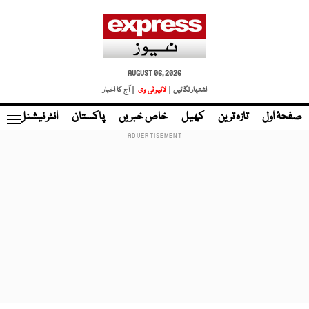
AUGUST 06, 2026
اشتہار لگائیں |
لائیو ٹی وی
| آج کا اخبار
صفحۂ اول
تازہ ترین
کھیل
خاص خبریں
پاکستان
انٹر نیشنل
ٹا