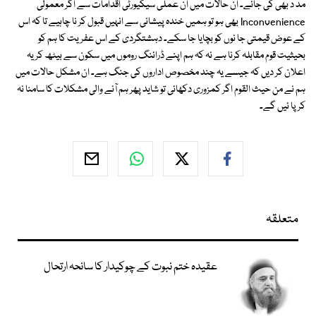
مد د بھی کی جائے۔ ان حالات میں ان عملی سیکیورٹی اقدامات سے اگر معمولی
Inconvenience بھی ہو تو ہمیں خندہ پیشانی سے انہیں قبول کر نا چاہیے تا کہ اس
کے عوض قیمتی جا نوں کو بچایا جا سکے۔ دہشتگردی کے اس عفریت کا ہم کو
بحیثیت قوم مقابلہ کرنا ہے نہ کہ ہم اپنے ڈرائنگ روموں میں سکون سے بیٹھ کر یہ
اعلان کر دیں کہ جیسے یہ چند مخصوص اداروں کی جنگ ہے۔ ان مشکل حالات میں
ہم نے من حیث القوم اگر کمزوری دکھائی تو شاید پھر ہم آنے والی مشکلات کا سامنا نہ
کر پا ئیں گے۔
متعلقہ
عقیدہ ختم نبوت کے چوکیدار کا سانحہ ارتحال