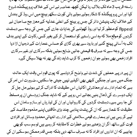
راستہ قریب 3 ماہ تک بلاک رہا لیکن کچھ عناصر نے اس کے خلاف پروپیگنڈہ شروع
کیا اور اس پروپیگنڈہ کا شکار ہوتے ہوتے ہائی کورٹ سکھر بینچ میں اس روڈ کی بندش
کے خلاف ایک پٹیشن دائر کی جس پر بینچ کے اعلیٰ عدلیہ کے معزز جج صاحبان نے
Appeal کو منظور کر لیا اور روڈ کھولنے کی ہدایات جاری کیں جس کی وجہ سے دہشت
گردوں کو موقع ملا کہ وہ اسی راستے کو استعمال کر کے بغیر کسی رکاوٹ کے اپنے ہدف
تک بہ آسانی پہنچ گئے اور بارود سے بھری گاڑی کو حساس عمارات کے درمیان اڑا دیا
جس کی وجہ سے نہ صرف4 قیمتی جانیں ضایع ہوئیں بلکہ سرکاری اور غیر سرکاری
افراد زخمی بھی ہوئے جو ان زخموں کا کرب شاید زندگی بھر نہ بھلا سیکں گے۔
ان پے در پے حملوں کی شدت نے واضح کر دیاہے کہ پوری قوم اس وقت ایک حالت
جنگ میں ہے اور جنگیں کبھی بھی اکیلے نہیں جیتی جا سکتیں۔ ضرورت اس امر کی
ہے کہ تمام ادارے اور معاشرتی اکائیاں اس حقیقت کا ادراک کر تے ہوئے مل جل کر
ایک دوسرے کی ڈھال بنیں بجائے اس رویے کے کہ شاید جنگ زبردستی ان پر مسلط
کی جا رہی ہے۔ دہشت گردوں کی کارروائیاں اور ان کی تیاریاں اور ساز و سامان اس
حقیقت کا غماز ہے کہ ان کی پشت پناہی چند بڑی طاقتیںاپنے مذموم مقاصد کے
لیے کر رہی ہیں اور ہمارے قومی سلامتی کے ادارے انتہائی محدود وسائل اور افرادی
قوت کے ساتھ اگر ان بڑھتے ہو ئے خطرات کا مقابلہ کر رہے ہیں تو ہم سب کو بھی
چاہیے کہ ان اداروں اور افراد کا نہ صرف ساتھ دیں بلکہ جس قدر ممکن ہو سکے ان کی