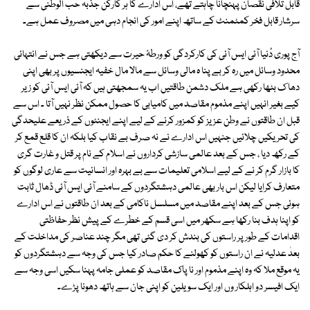
قابل تلافی نقصان پہنچانا چاہتے تھے، اس ادارے کا ہر کارکن جذبہ حب الوطنی سے
سرشار قابل فخر کمٹمنٹ کے ساتھ اپنے امور کی انجام دہی میں مصروف عمل ہے۔
آج پوری دُنیا آئی ایس آئی کی کارکردگی کو ورطۂ حیرت سے دیکھتی ہے جس نے انتہائی
محدود وسائل میں رہ کر بے پنا ہ مالی وسائل سے مالا مال خفیہ ایجنسیوں پر بھی اپنی
دھا ک بٹھا رکھی ہے ملک دشمن طاقتیں اب یہ سمجھتی ہیں کہ آئی ایس آئی کو زیر
کیے بغیر انہیں اپنے مذموم مقاصد میں کامیابی کا حصول ممکن نظر نہیں آتا ۔ اس سے
قبل ان طاقتوں نے وطن عزیز کو کمزور کرنے کے لیے اپنے ایجنٹوں کے ذریعے علیحدگی
کی تحریکیں چلائیں جنہیں اس ادارے نے نہ صرف بے نقاب کیا بلکہ ان کا قلع قمع کر
کے رکھ دیا ، جس کے بعد عالمی سازشی کرداروں نے اسلام کے نام پر قتل و غارت گری
کا بازار گرم کر نے کے لیے اسلامی تعلیمات سے بے بہرہ اور انسانیت سے عاری لوگوں کو
متعارف کرایا لیکن اس بار بھی عالمی دہشتگردوں کے سامنے آئی ایس آئی ڈھال ثابت
ہوئی جس کے بعد اپنے مقاصد میں مسلسل ناکامی کے بعد ان طاقتوں نے اس ادارے
کو اپنا ہدف بنا رکھا ہے سکھر میں اسی قسم کے خطرے کے پیش نظر حفاظتی
اقدامات کے طور پر راستوں کی بندش کر دی گئی تھی مگر چند عناصر کی مداخلت کے
بعدٰ عدلیہ نے ان راستوں کو کھولنے کا حکم صادر کیا جس کی وجہ سے دہشتگردوں کو
یہ موقع ملا کہ وہ اپنے مذموم اور نا پاک مقاصد کو عملی جامہ پہنا سکیں اسی وجہ سے
ایک افیسر دو اہلکار وں اور ایک سویلین کو اپنی جان سے ہاتھ دھونا پڑے۔