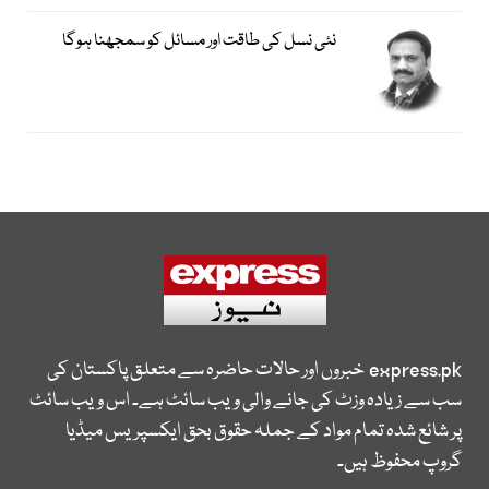
نئی نسل کی طاقت اور مسائل کو سمجھنا ہوگا
express.pk
خبروں اور حالات حاضرہ سے متعلق پاکستان کی
سب سے زیادہ وزٹ کی جانے والی ویب سائٹ ہے۔ اس ویب سائٹ
پر شائع شدہ تمام مواد کے جملہ حقوق بحق ایکسپریس میڈیا
گروپ محفوظ ہیں۔