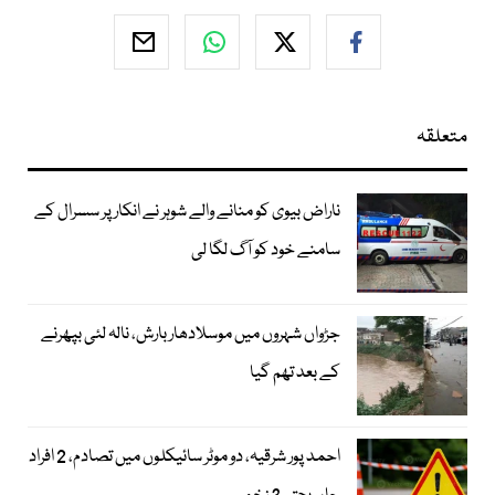
متعلقہ
ناراض بیوی کو منانے والے شوہر نے انکار پر سسرال کے
سامنے خود کو آگ لگا لی
جڑواں شہروں میں موسلادھار بارش، نالہ لئی بپھرنے
کے بعد تھم گیا
احمد پور شرقیہ، دو موٹر سائیکلوں میں تصادم، 2 افراد