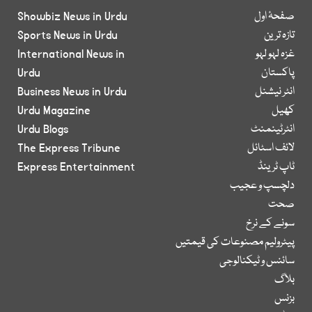
صفحۂ اول
Showbiz News in Urdu
تازہ ترین
Sports News in Urdu
غزہ لہو لہو
International News in
پاکستان
Urdu
انٹر نیشنل
Business News in Urdu
کھیل
Urdu Magazine
انٹرٹینمنٹ
Urdu Blogs
لائف اسٹائل
The Express Tribune
ٹاپ ٹرینڈ
Express Entertainment
دلچسپ و عجیب
صحت
سونے کے نرخ
پیٹرولیم مصنوعات کی قیمتیں
سائنس و ٹیکنالوجی
بلاگ
بزنس