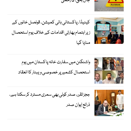
جاں بحق، 3 زخمی
کینیڈا، پاکستانی ہائی کمیشن، قونصل خانوں کے
زیر اہتمام بھارتی اقدامات کے خلاف یوم استحصال
منایا گیا
واشنگٹن میں سفارت خانہ پاکستان میں یوم
استحصال کشمیر پر خصوصی ویبنار کا انعقاد
ججز تقرر، صدر کوئی بھی سمری مسترد کر سکتا ہے،
ذرائع ایوان صدر