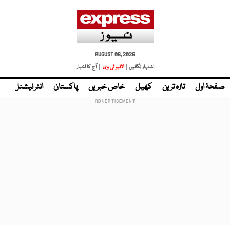
AUGUST 06, 2026
اشتہار لگائیں |
لائیو ٹی وی
| آج کا اخبار
صفحۂ اول
تازہ ترین
کھیل
خاص خبریں
پاکستان
انٹر نیشنل
ٹا