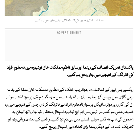
مملکت خان زخموں کی تاب نہ لاتے ہوئے جاں بحق ہو گئے۔
پاکستان تحریک انصاف کے رہنما اور سابق ناظم مملکت خان نوشہرہ میں نامعلوم افراد
کی فائرنگ کے نتیجے میں جاں بحق ہو گئے۔
ایکسپریس نیوز کے نمائندے جہانزیب خٹک کے مطابق مملکت خان عشا کے وقت
اپنی گاڑی میں واپس گھر جا رہے تھے کہ راستے میں جہانگیرہ چوک پر موڑ کاٹتے ہوئے
ان کی گاڑی پر موٹر سائیکل پر سوار نامعلوم افراد نے فائرنگ کر دی جس کے نتیجے میں وہ
شدید زخمی ہو گئے اور انہیں سی ایم ایچ نوشہرہ اسپتال منتقل کیا جا رہا تھا لیکن وہ
زخموں کی تاب نہ لاتے ہوئے راستے میں ہی دم توڑ گئے۔ واقعے کے بعد صوبائی وزرا اور
تحریک انصاف کے دیگر رہنما بڑی تعداد میں اسپتال پہنچ گئے۔