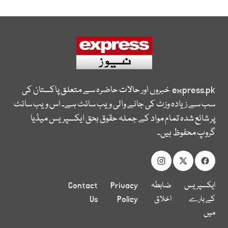
express.pk
خبروں اور حالات حاضرہ سے متعلق پاکستان کی
سب سے زیادہ وزٹ کی جانے والی ویب سائٹ ہے۔ اس ویب سائٹ
پر شائع شدہ تمام مواد کے جملہ حقوق بحق ایکسپریس میڈیا
گروپ محفوظ ہیں۔
ایکسپریس
ضابطہ
Privacy
Contact
کے بارے
اخلاق
Policy
Us
میں