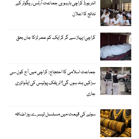
انٹر بورڈ کراچی بارہویں جماعت آرٹس ریگولر کے
نتائج کا اعلان
کراچی؛ پہاڑ سے گر کر ایک کم عمر لڑکا جاں بحق
جماعت اسلامی کا احتجاج: کراچی میں آج کون سی
سڑکیں بند ہوں گی؟ ٹریفک پولیس کی ایڈوائزری
جاری
سونے کی قیمت میں مسلسل تیسرے روز اضافہ