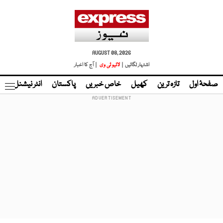
AUGUST 08, 2026
اشتہار لگائیں |
لائیو ٹی وی
| آج کا اخبار
صفحۂ اول
تازہ ترین
کھیل
خاص خبریں
پاکستان
انٹر نیشنل
ٹا