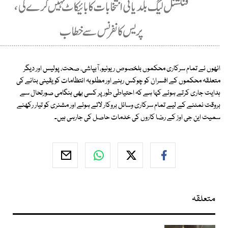
انھوں نے تمام سرکاری محکموں بلخصوص ریونیو، آبپاشی، صحت، پولیس اور دیگر
متعلقہ محکموں کے افسران کو چوکس رہنے اور مطلوبہ انتظامات کو یقینی بنانے کی
ہدایت جاری کرتے ہوئے کہا ہے کہ احتیاطی طور پر کسی بھی ہنگامی صورتحال سے
بروقت نمٹنے کے لیے تمام سرکاری وسائل بروکار لاتے ہوئے اور مشنری کو تیار رکھنے
سمیت این جی اوز کے رضا کاروں کی خدمات حاصل کی جارہی ہیں۔
متعلقہ