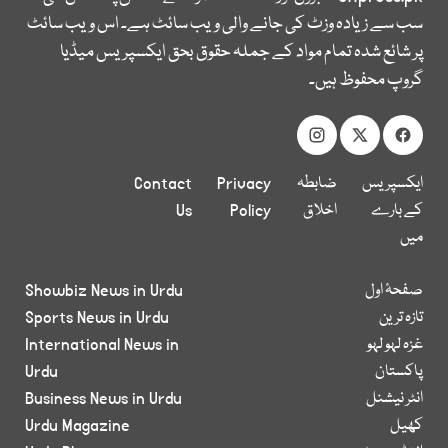
سب سے زیادہ وزٹ کی جانے والی ویب سائٹ ہے۔ اس ویب سائٹ
پر شائع شدہ تمام مواد کے جملہ حقوق بحق ایکسپریس میڈیا
گروپ محفوظ ہیں۔
ایکسپریس
ضابطہ
Privacy
Contact
کے بارے
اخلاق
Policy
Us
میں
صفحۂ اول
Showbiz News in Urdu
تازہ ترین
Sports News in Urdu
غزہ لہو لہو
International News in
پاکستان
Urdu
انٹر نیشنل
Business News in Urdu
کھیل
Urdu Magazine