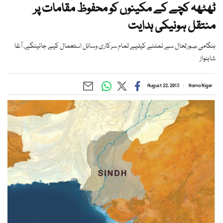
ٹھٹھہ کچے کے مکینوں کو محفوظ مقامات پر
منتقل ہونیکی ہدایت
ہنگامی صورتحال سے نمٹنے کیلیے تمام سرکاری وسائل استعمال کیے جائینگے، آغا
شاہنواز
August 22, 2013
Nama Nigar