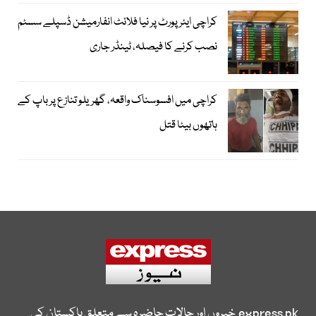
کراچی ایئرپورٹ پر نیا فلائٹ انفارمیشن ڈسپلے سسٹم
نصب کرنے کا فیصلہ، ٹینڈر جاری
کراچی میں افسوسناک واقعہ، گھریلو تنازع پر باپ کے
ہاتھوں بیٹا قتل
express.pk
خبروں اور حالات حاضرہ سے متعلق پاکستان کی