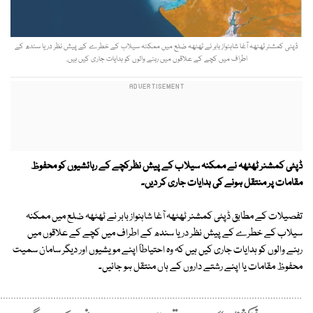
ڈپٹی کمشنر ٹھٹھہ آغا شاہنواز بابر نے ٹھٹھہ ضلع میں ممکنہ سیلاب کے خطرے کے پیش نظر دریا سندھ کے
اطراف میں کچے کے علاقوں میں رہنے والوں کو ہدایات جاری کیں ہیں.
ڈپٹی کمشنر ٹھٹھہ نے ممکنہ سیلاب کے پیش نظرکچے کے رہائشیوں کو محفوظ
مقامات پر منتقل ہونے کی ہدایات جاری کر دیں۔
تفصیلات کے مطابق ڈپٹی کمشنر ٹھٹھہ آغا شاہنواز بابر نے ٹھٹھہ ضلع میں ممکنہ
سیلاب کے خطرے کے پیش نظر دریا سندھ کے اطراف میں کچے کے علاقوں میں
رہنے والوں کو ہدایات جاری کیں ہیں کہ وہ احتیاطاً اپنے مویشیوں اور دیگر سامان سمیت
محفوظ مقامات یا اپنے رشتے داروں کے ہاں منتقل ہو جائیں۔