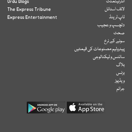
انٹرٹینمنٹ
Urdu Blogs
لائف اسٹائل
The Express Tribune
ٹاپ ٹرینڈ
Express Entertainment
دلچسپ و عجیب
صحت
سونے کے نرخ
پیٹرولیم مصنوعات کی قیمتیں
سائنس و ٹیکنالوجی
بلاگ
بزنس
ویڈیوز
جرائم