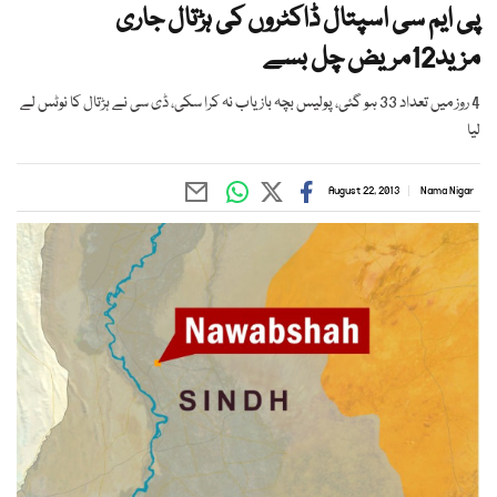
پی ایم سی اسپتال ڈاکٹروں کی ہڑتال جاری
مزید12مریض چل بسے
4 روز میں تعداد 33 ہو گئی، پولیس بچہ بازیاب نہ کرا سکی، ڈی سی نے ہڑتال کا نوٹس لے
لیا
August 22, 2013
Nama Nigar