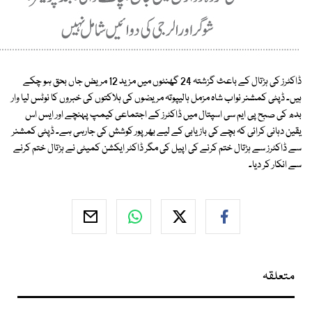
ڈاکٹرز کی ہڑتال کے باعث گزشتہ 24 گھنٹوں میں مزید 12 مریض جاں بحق ہو چکے
ہیں۔ ڈپٹی کمشنر نواب شاہ مزمل ہالیپوتہ مریضوں کی ہلاکتوں کی خبروں کا نوٹس لیا وار
بدھ کی صبح پی ایم سی اسپتال میں ڈاکٹرز کے اجتماعی کیمپ پہنچے اور ایس اس
یقین دہانی کرائی کہ بچے کی بازیابی کے لیے بھرپور کوشش کی جارہی ہے۔ ڈپٹی کمشنر
سے ڈاکٹرز سے ہڑتال ختم کرنے کی اپیل کی مگر ڈاکٹر ایکشن کمیٹی نے ہڑتال ختم کرنے
سے انکار کر دیا۔
متعلقہ