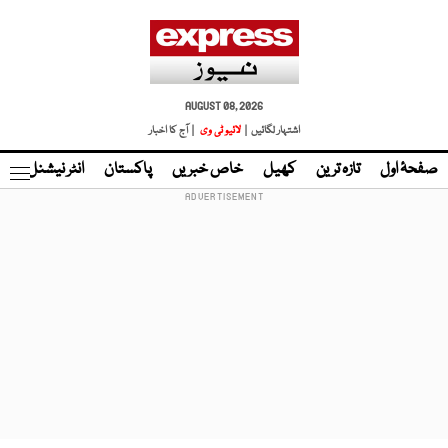
AUGUST 08, 2026
اشتہار لگائیں |
لائیو ٹی وی
| آج کا اخبار
صفحۂ اول
تازہ ترین
کھیل
خاص خبریں
پاکستان
انٹر نیشنل
ٹا