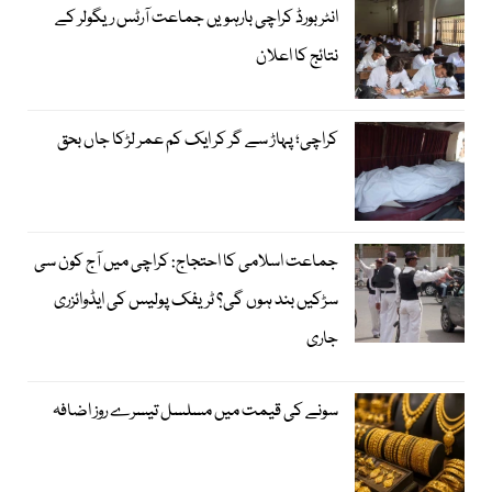
انٹر بورڈ کراچی بارہویں جماعت آرٹس ریگولر کے
نتائج کا اعلان
کراچی؛ پہاڑ سے گر کر ایک کم عمر لڑکا جاں بحق
جماعت اسلامی کا احتجاج: کراچی میں آج کون سی
سڑکیں بند ہوں گی؟ ٹریفک پولیس کی ایڈوائزری
جاری
سونے کی قیمت میں مسلسل تیسرے روز اضافہ