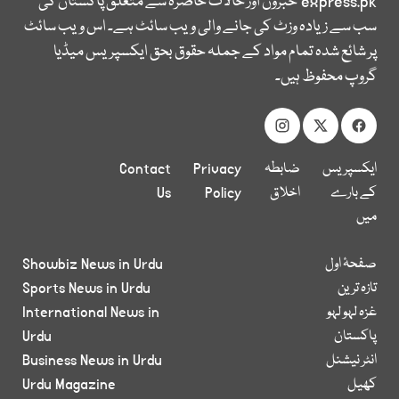
express.pk
خبروں اور حالات حاضرہ سے متعلق پاکستان کی
سب سے زیادہ وزٹ کی جانے والی ویب سائٹ ہے۔ اس ویب سائٹ
پر شائع شدہ تمام مواد کے جملہ حقوق بحق ایکسپریس میڈیا
گروپ محفوظ ہیں۔
ایکسپریس
ضابطہ
Privacy
Contact
کے بارے
اخلاق
Policy
Us
میں
صفحۂ اول
Showbiz News in Urdu
تازہ ترین
Sports News in Urdu
غزہ لہو لہو
International News in
پاکستان
Urdu
انٹر نیشنل
Business News in Urdu
کھیل
Urdu Magazine