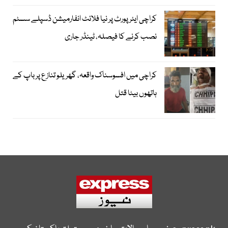
کراچی ایئرپورٹ پر نیا فلائٹ انفارمیشن ڈسپلے سسٹم
نصب کرنے کا فیصلہ، ٹینڈر جاری
کراچی میں افسوسناک واقعہ، گھریلو تنازع پر باپ کے
ہاتھوں بیٹا قتل