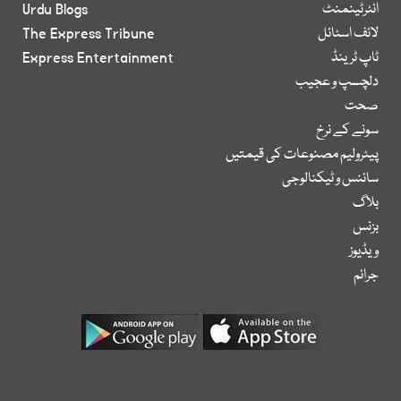
انٹرٹینمنٹ
Urdu Blogs
لائف اسٹائل
The Express Tribune
ٹاپ ٹرینڈ
Express Entertainment
دلچسپ و عجیب
صحت
سونے کے نرخ
پیٹرولیم مصنوعات کی قیمتیں
سائنس و ٹیکنالوجی
بلاگ
بزنس
ویڈیوز
جرائم