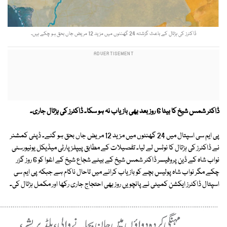
ڈاکٹرز کی ہڑتال کے باعث گزشتہ 24 گھنٹوں میں مزید 12 مریض جاں بحق ہو چکے ہیں۔
ڈاکٹر شمس شیخ کا بیٹا 6 روز بعد بھی بازیاب نہ ہو سکا۔ ڈاکٹرز کی ہڑتال جاری۔
پی ایم سی اسپتال میں 24 گھنٹوں میں مزید 12 مریض جاں بحق ہو گئے۔ ڈپٹی کمشنر
نے ڈاکٹرز کی ہڑتال کا نوٹس لے لیا۔ تفصیلات کے مطابق پیپلز پارٹی میڈیکل یونیورسٹی
نواب شاہ کے ڈین پروفیسر ڈاکٹر شمس شیخ کے بیٹے شجاع شیخ کے اغوا کو 6 روز گزر
چکے مگر نواب شاہ پولیس بچے کو بازیاب کرانے میں تاحال ناکام ہے جبکہ پی ایم سی
اسپتال ڈاکٹرز ایکشن کمیٹی نے پانچویں روز بھی احتجاج جاری رکھا اور مکمل ہڑتال کی۔