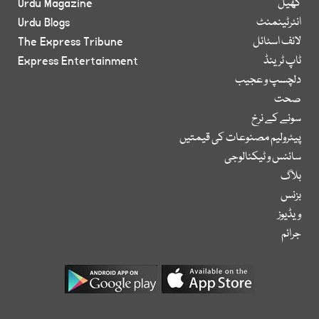
کھیل
Urdu Magazine
انٹرٹینمنٹ
Urdu Blogs
لائف اسٹائل
The Express Tribune
ٹاپ ٹرینڈ
Express Entertainment
دلچسپ و عجیب
صحت
سونے کے نرخ
پیٹرولیم مصنوعات کی قیمتیں
سائنس و ٹیکنالوجی
بلاگ
بزنس
ویڈیوز
جرائم