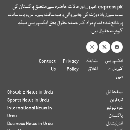
express.pk
خبروں اور حالات حاضرہ سے متعلق پاکستان کی
سب سے زیادہ وزٹ کی جانے والی ویب سائٹ ہے۔ اس ویب سائٹ
پر شائع شدہ تمام مواد کے جملہ حقوق بحق ایکسپریس میڈیا
گروپ محفوظ ہیں۔
ایکسپریس
ضابطہ
Privacy
Contact
کے بارے
اخلاق
Policy
Us
میں
صفحۂ اول
Showbiz News in Urdu
تازہ ترین
Sports News in Urdu
غزہ لہو لہو
International News in
پاکستان
Urdu
انٹر نیشنل
Business News in Urdu