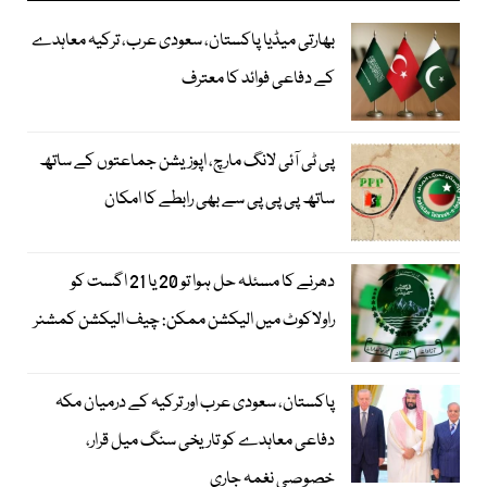
بھارتی میڈیا پاکستان، سعودی عرب، ترکیہ معاہدے
کے دفاعی فوائد کا معترف
پی ٹی آئی لانگ مارچ، اپوزیشن جماعتوں کے ساتھ
ساتھ پی پی پی سے بھی رابطے کا امکان
دھرنے کا مسئلہ حل ہوا تو 20 یا 21 اگست کو
راولاکوٹ میں الیکشن ممکن: چیف الیکشن کمشنر
پاکستان، سعودی عرب اور ترکیہ کے درمیان مکہ
دفاعی معاہدے کو تاریخی سنگ میل قرار،
خصوصی نغمہ جاری