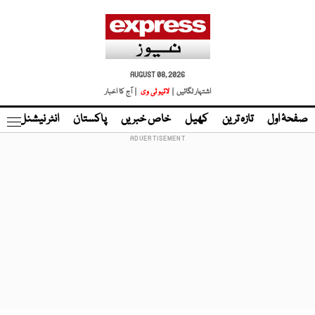
AUGUST 08, 2026
اشتہار لگائیں |
لائیو ٹی وی
| آج کا اخبار
صفحۂ اول
تازہ ترین
کھیل
خاص خبریں
پاکستان
انٹر نیشنل
ٹا