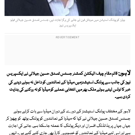
ووٹرز کو پولنگ اسٹیشن میں موبائل فون لے جانے کی ہرگز اجازت نہی، جسٹس تصدق حسین جیلانی فوٹو:
ایکسپریس نیوز
لاہور:
قائم مقام چیف الیکشن کمشنر جسٹس تصدق حسین جیلانی نے ایکسپریس
نیوز کی جانب سے پولنگ اسٹیشنزمیں میڈیا کے نمائندوں کو داخل نہ ہونے دینے کی
خبر کا نوٹس لیتے ہوئے ملک بھر میں انتخابی عملے کو میڈیا کو نہ روکنے کی ہدایت
کردی ہے۔
لاہور کے مختلف پولنگ اسٹیشنز کے دورے کے دوران میڈیا سے بات کرتے ہوئے
جسٹس تصدق حسین جیلانی نے کہا کہ میڈیا کے نمائندوں کو پولنگ بوتھ کو چھوڑ کر
جہاں جہاں پریذائڈنگ افسران اور دیگر پولنگ کا عملہ جاسکتا ہے، جانے کی اجازت
ہے اور اسی لئے میڈیا کے نمائندوں کو خصوصی کارڈ بھی جاری کئے گئے ہیں۔ انہوں