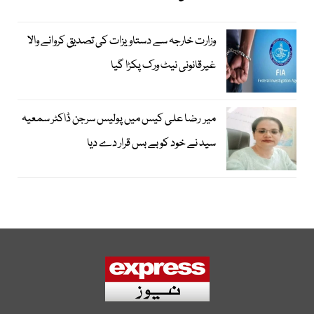
وزارت خارجہ سے دستاویزات کی تصدیق کروانے والا
غیرقانونی نیٹ ورک پکڑا گیا
میر رضا علی کیس میں پولیس سرجن ڈاکٹر سمعیہ
سید نے خود کو بے بس قرار دے دیا