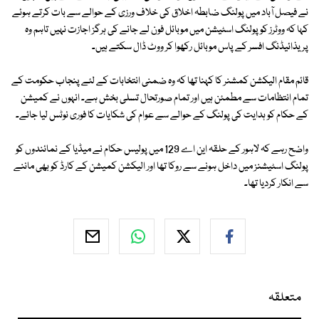
نے فیصل آباد میں پولنگ ضابطہ اخلاق کی خلاف ورزی کے حوالے سے بات کرتے ہوئے
کہا کہ ووٹرز کو پولنگ اسٹیشن میں موبائل فون لے جانے کی ہرگز اجازت نہیں تاہم وہ
پریذائیڈنگ افسر کے پاس موبائل رکھوا کر ووٹ ڈال سکتے ہیں۔
قائم مقام الیکشن کمشنر کا کہنا تھا کہ وہ ضمنی انتخابات کے لئے پنجاب حکومت کے
تمام انتظامات سے مطمئن ہیں اور تمام صورتحال تسلی بخش ہے۔ انہوں نے کمیشن
کے حکام کو ہدایت کی پولنگ کے حوالے سے عوام کی شکایات کا فوری نوٹس لیا جائے۔
واضح رہے کہ لاہور کے حلقہ این اے 129 میں پولیس حکام نے میڈیا کے نمائندوں کو
پولنگ اسٹیشنز میں داخل ہونے سے روکا تھا اور الیکشن کمیشن کے کارڈ کو بھی ماننے
سے انکار کردیا تھا۔
متعلقہ