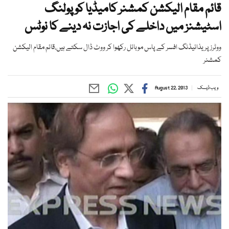
قائم مقام الیکشن کمشنر کامیڈیا کو پولنگ
اسٹیشنز میں داخلے کی اجازت نہ دینے کا نوٹس
ووٹرز پریذائیڈنگ افسر کے پاس موبائل رکھوا کر ووٹ ڈال سکتے ہیں،قائم مقام الیکشن
کمشنر
ویب ڈیسک
August 22, 2013