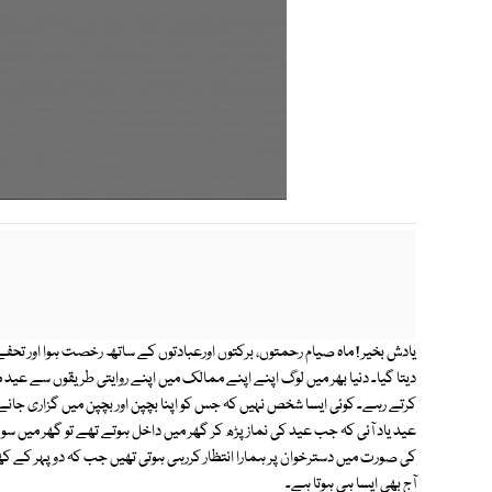
یادش بخیر ! ماہ صیام رحمتوں، برکتوں اورعبادتوں کے ساتھ رخصت ہوا اور تحف
دیتا گیا۔ دنیا بھر میں لوگ اپنے اپنے ممالک میں اپنے روایتی طریقوں سے عی
کرتے رہے۔ کوئی ایسا شخص نہیں کہ جس کو اپنا بچپن اور بچپن میں گزاری جانے 
عید یاد آئی کہ جب عید کی نماز پڑھ کر گھر میں داخل ہوتے تھے تو گھر میں سوی
کی صورت میں دسترخوان پر ہمارا انتظار کررہی ہوتی تھیں جب کہ دوپہر کے کھانے ک
آج بھی ایسا ہی ہوتا ہے۔