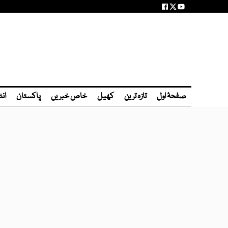
صفحۂ اول
تازہ ترین
کھیل
خاص خبریں
پاکستان
انٹ