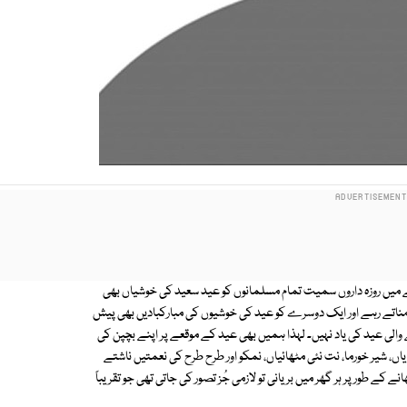
ے میں روزہ داروں سمیت تمام مسلمانوں کو عید سعید کی خوشیاں بھی
د مناتے رہے اور ایک دوسرے کو عید کی خوشیوں کی مبارکبادیں بھی پیش
والی عید کی یاد نہیں۔ لہذا ہمیں بھی عید کے موقعے پر اپنے بچپن کی
اں، شیر خورما، نت نئی مٹھائیاں، نمکو اور طرح طرح کی نعمتیں ناشتے
ے طور پر ہر گھر میں بریانی تو لازمی جُز تصور کی جاتی تھی جو تقریباً