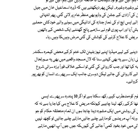
م آئیں گے تو لوڈ شیڈنگ کا خاتمہ کردیں گے، ہم آئیں گے تو
گے وغیرہ وغیرہ... لیکن پھر دیکھتے ہیں کہ ڈیرہ اسماعیل خان میں جیل
 بعد میں ان کی آزادی کے جشن کی وڈیو بھی منظر عام پر لائی گئی، پھر انتہائی
ے ایس ایچ او کی نمازِ جنازہ کی ادائیگی میں ہونے والے خودکش حملے
یش آیا اور اب پوری قوم نے ساڑھے پانچ گھنٹے ایک شخص کے ہاتھوں
 مریض کا علاج کرنے کی کوشش کی گئی مرض وہیںکا وہیں رہا۔
 دینے کے لیے میڈیا اپنے نیوز بلیٹن تک ختم کرکے محض کیمرہ سکندر
 کی زبان سے یہ بھی کہتے سنا کہ لال مسجد واقعے میں بھی یہ صورتحال
یا تھا اور جب کارروائی کی گئی تو اسکے خلاف فوراً ہرزہ سرائی شروع
جائے کارروائی کی جائے لیکن دوسری جانب ایک سرپھرے انسان کو بھرپور
کروائے۔
یعنی اگر ایک شخص محض دو بندوقوں کے ساتھ ساڑھے پانچ گھنٹے تک پوری قوم کو مضطرب کیے رکھ سکتا ہے تو اگر 10 پندرہ سر پھرے ایسی
ھا کرکے رکھ لینا چاہیے کیونکہ مریض کا علاج ہی کیاجارہا ہے نہ کہ
 کی روشنی میں ایک مشورہ دینا چاہتا ہوں ان تمام متعلقہ حکام کو جو
ے ورنہ آپ مریضوں کو مارتے چلے جائیں مارتے چلے جائیں تو کچھ نہیں
لائی میں خود بخود کمی آجائے گی کیوںکہ جوں جوں آپ انھیں مارتے