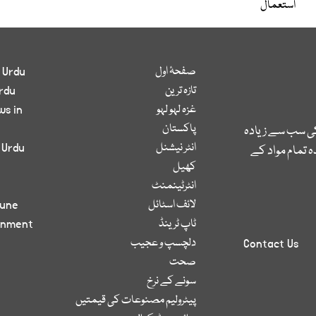
استعمال
صفحۂ اول
 Urdu
تازہ ترین
rdu
غزہ لہو لہو
ws in
پاکستان
کی سب سے زیادہ
انٹر نیشنل
 Urdu
 تمام مواد کے
کھیل
انٹرٹینمنٹ
لائف اسٹائل
bune
ٹاپ ٹرینڈ
inment
دلچسپ و عجیب
Contact Us
صحت
سونے کے نرخ
پیٹرولیم مصنوعات کی قیمتیں