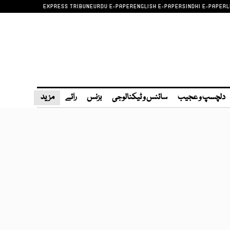
EXPRESS TRIBUNE
URDU E-PAPER
ENGLISH E-PAPER
SINDHI E-PAPER
L
دلچسپ و عجیب
سائنس و ٹیکنالوجی
بزنس
رائے
مزید