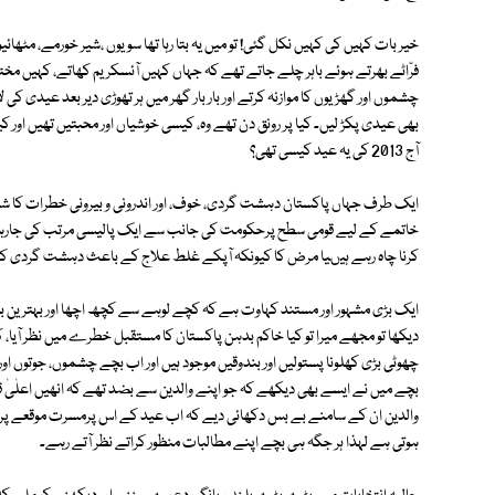
خیر بات کہیں کی کہیں نکل گئی! تو میں یہ بتا رہا تھا سویوں ،شیر خورمے، مٹھا
فرّاٹے بھرتے ہوئے باہر چلے جاتے تھے کہ جہاں کہیں آئسکریم کھاتے، کہیں م
چشموں اور گھڑیوں کا موازنہ کرتے اور بار بار گھر میں ہر تھوڑی دیر بعد عیدی کی 
بھی عیدی پکڑ لیں۔ کیا پر رونق دن تھے وہ، کیسی خوشیاں اور محبتیں تھیں ا
آج 2013 کی یہ عید کیسی تھی؟
ایک طرف جہاں پاکستان دہشت گردی، خوف، اور اندرونی و بیرونی خطرات کا ش
خاتمے کے لیے قومی سطح پرحکومت کی جانب سے ایک پالیسی مرتب کی جارہی ہے 
کرنا چاہ رہے ہیںیا مرض کا کیونکہ آپکے غلط علاج کے باعث دہشت گردی کا ی
ایک بڑی مشہور اور مستند کہاوت ہے کہ کچے لوہے سے کچھ اچھا اور بہترین بنان
دیکھا تو مجھے میرا تو کیا خاکم بدہن پاکستان کا مستقبل خطرے میں نظر آیا،
چھوٹی بڑی کھلونا پستولیں اور بندوقیں موجود ہیں اور اب بچے چشموں، جوتوں اورک
بچے میں نے ایسے بھی دیکھے کہ جو اپنے والدین سے بضد تھے کہ انھیں اعلٰیٰ قس
والدین ان کے سامنے بے بس دکھائی دیے کہ اب عید کے اس پرمسرت موقعے پر وہ
ہوتی ہے لہذا ہر جگہ ہی بچے اپنے مطالبات منظور کراتے نظر آتے رہے۔