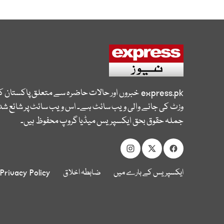
express.pk
خبروں اور حالات حاضرہ سے متعلق پاکستان 
وزٹ کی جانے والی ویب سائٹ ہے۔ اس ویب سائٹ پر شائع شدہ
جملہ حقوق بحق ایکسپریس میڈیا گروپ محفوظ ہیں۔
ایکسپریس کے بارے میں
ضابطہ اخلاق
Privacy Policy