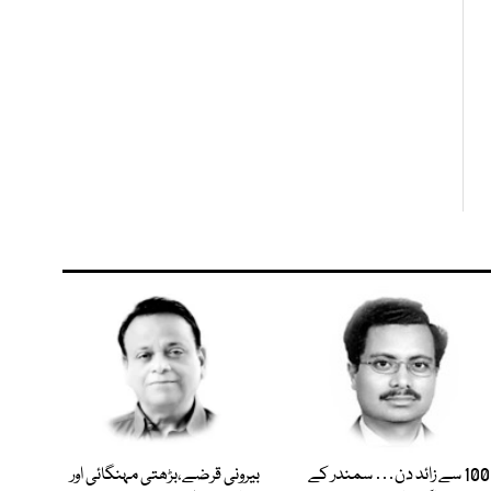
100 سے زائد دن… سمندر کے
بیرونی قرضے،بڑھتی مہنگائی اور