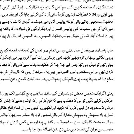
حالیہ انتخابات میں بڑے بڑے بلند و بانگ دعوے سننے اور دیکھنے کو ملے کہ ہ
دہشتگردی کا خاتمہ کردیں گے، ہم آئیں گے تو روپیہ ڈالر کے برابر لاکھڑا کریں 
بھی ٹوٹی اور 234 خطرناک قیدیوں کو باآسانی آزاد کرواکر لے جایا گیا اور
محفوظ سمجھی جانے والی کوئٹہ پولیس لائن میں دہشت گردی کا نشانہ بننے وال
میں ڈی آئی جی سمیت کئی پولیس افسران اور دیگر لوگوں کی شہادت کا واقعہ پ
پورے اسلام آباد کو ہائی جیک ہوتے دیکھا۔ افسوس صد افسوس کہ ایک بار پھر
جب یہ ساری صورتحال جاری تھی اور اس تمام صورتحال کی لمحہ بہ لمحہ کوریج
پر ہی لگائے بیٹھا رہا تو مجھے کچھ نجی چینلز پر رات کے آخری پہر میں اینکرز
ہوئی تھی تو میڈیا ہی تھا جس نے چلا چلا کر حکومت وقت سے کارروائی کا مطالبہ ک
کردی تھی اور اس سکندر والے واقعے میں بھی یہ صورتحال رہی کہ کارروائی کی 
موقع دیا کہ وہ اپنا پیغام پوری قوم تک پہنچائے، اپنے مطالبات کو من و عن تسلیم 
حرکتیں کرنے لگیں تو اس کا مطلب ہے کہ قوم کو کم از کم ایک ہفتے کا راشن اکٹ
مرض کا۔۔۔مزید دل نہیں کر رہا کہ کچھ اور لکھوں یا کہوں بس ان تمام تلخ حقائق
نسل برباد ہوچکی وہ ہوچکی خدارا آنے والی نسلوں کو برباد ہونے سے بچایا جائ
ہوگا، معیشت کا ایک آسان سا فارمولا ہے کہ آپ پیداوار میں کمی کردیں تو سپ
جارہے ہیں تو ان کی تعداد میں بھی دن بدن اضافہ ہوتا جارہا ہے۔