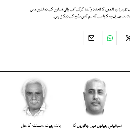
ٹرز اور فلموں کا انعقاد و آغاز کرکے آنے والی نسلوں کے دماغوں میں
 ثابت صرف یہ کرنا ہے کہ ہم کس طرح کے دہکان ہیں۔
اسرائیلی جیلوں میں جانوروں کا
بات چیت ، مسئلہ کا حل