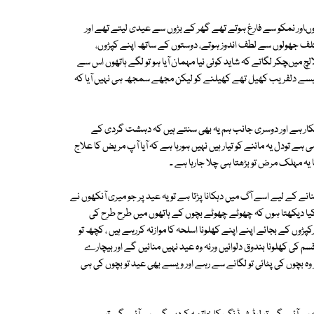
ئیوںاور نمکو سے فارغ ہوتے تھے گھر کے بڑوں سے عیدی لیتے تھے اور
ختلف جھولوں سے لطف اندوز ہوتے، دوستوں کے ساتھ اپنے کپڑوں،
لالچ میںچکر لگاتے کہ شاید کوئی نیا مہمان آیا ہو تو لگے ہاتھوں اس سے
ور کیسے دلفریب کھیل تھے کھیلنے کو لیکن مجھے سمجھ ہی نہیں آیا کہ
کار ہے اور دوسری جانب ہم یہ بھی سنتے ہیں کہ دہشت گردی کے
تودل یہ ماننے کو تیار ہیں نہیں ہورہا ہے کہ آیا آپ مریض کا علاج
ہ مہلک مرض تو بڑھتا ہی چلا جارہا ہے ۔
ے کے لیے اسے آگ میں دہکانا پڑتا ہے تو یہ عید پر جو میری آنکھوں نے
 کیا دیکھتا ہوں کہ چھوٹے چھوٹے بچوں کے ہاتھوں میں طرح طرح کی
پڑوں کے بجائے اپنے اپنے کھلونا اسلحہ کا موازنہ کررہے ہیں ، کچھ تو
م کی کھلونا بندوق دلوائیں ورنہ وہ عید نہیں منائیں گے اور بیچارے
 بچوں کی پٹائی تو لگانے سے رہے اور ویسے بھی عید تو بچوں کی ہی