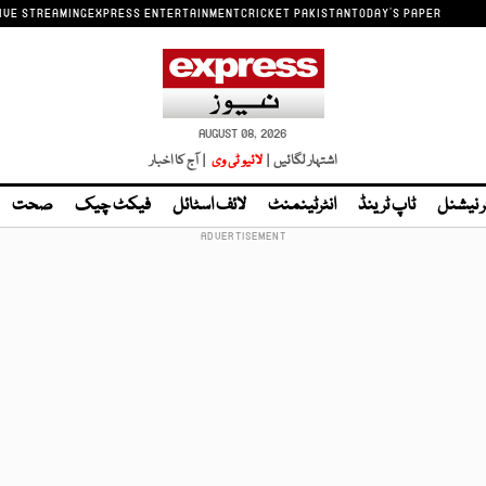
IVE STREAMING
EXPRESS ENTERTAINMENT
CRICKET PAKISTAN
TODAY'S PAPER
AUGUST 08, 2026
اشتہار لگائیں |
لائیو ٹی وی
| آج کا اخبار
ر نیشنل
ٹاپ ٹرینڈ
انٹرٹینمنٹ
لائف اسٹائل
فیکٹ چیک
صحت