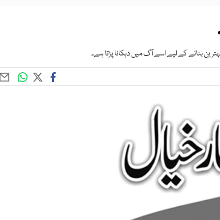
رین بنانے کے لیے اسے آگ میں دہکانا پڑتا ہے۔