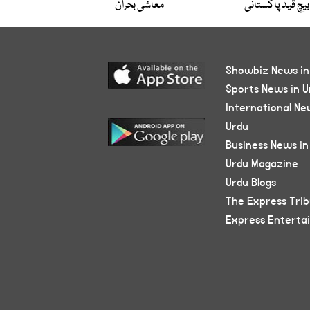
بیچ قید پاکستانی
معاشی بحران
Showbiz News in
Sports News in U
International Ne
Urdu
Business News in
Urdu Magazine
Urdu Blogs
The Express Tri
Express Enterta