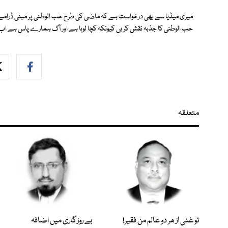
میری میڈیا سے بھی درخواست ہے کہ ماضی کی طرح حب الوطنی پر مبنی ڈرامے، تھی
حب الوطنی کا جذبہ نقش کریں کیونکہ کچا لوہا ہے اور آگ ہمارے پاس ہے اب
متعلقہ
تو غنی از ھر دو عالم من فقیر!
بے روزگاری میں اضافہ