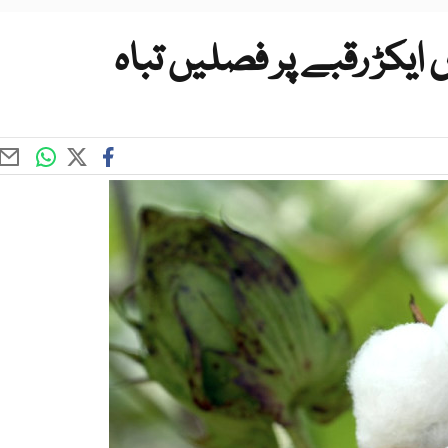
ایکڑ رقبے پر فصلیں تباہ