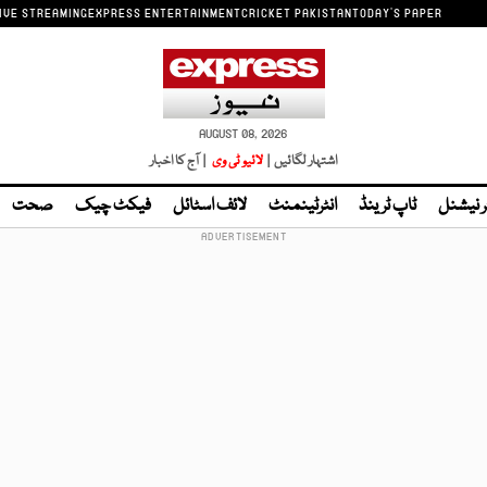
IVE STREAMING
EXPRESS ENTERTAINMENT
CRICKET PAKISTAN
TODAY'S PAPER
AUGUST 08, 2026
اشتہار لگائیں |
لائیو ٹی وی
| آج کا اخبار
ر نیشنل
ٹاپ ٹرینڈ
انٹرٹینمنٹ
لائف اسٹائل
فیکٹ چیک
صحت