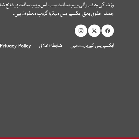
وزٹ کی جانے والی ویب سائٹ ہے۔ اس ویب سائٹ پر شائع شدہ
جملہ حقوق بحق ایکسپریس میڈیا گروپ محفوظ ہیں۔
ایکسپریس کے بارے میں
ضابطہ اخلاق
Privacy Policy