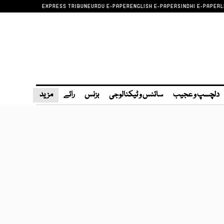
EXPRESS TRIBUNE
URDU E-PAPER
ENGLISH E-PAPER
SINDHI E-PAPER
L
دلچسپ و عجیب
سائنس و ٹیکنالوجی
بزنس
رائے
مزید