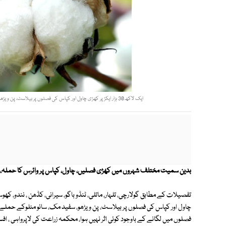
ایک لاکھ30 ہزار ایکڑ پر کھڑی چاول اور کپاس کی فصلوں پر بیلاسٹ، پن ویڑھو، سفید مک، سائو مئلوکے حملے کی وجہ سے آباد گاروں کو کروڑوں روپوں کا نقصان ہوا۔ فوٹو: فائل
بدین سمیت مختلف شہروں میں کھڑی فصلیں، چاول، کپاس پر وائرس کا حملہ، ک
چاول اور کپاس کی فصلوں پر بیلاسٹ، پن ویڑھو، سفید مک، سائو مئلوکے حملے ک
فصلوں میں لگانے کے باوجود کوئی اثر نہیں ہوا، محکمہ زراعت کی لاپرواہی ، افسر