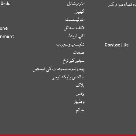
انٹر نیشنل
 Urdu
 تمام مواد کے
کھیل
انٹرٹینمنٹ
لائف اسٹائل
bune
ٹاپ ٹرینڈ
inment
دلچسپ و عجیب
Contact Us
صحت
سونے کے نرخ
پیٹرولیم مصنوعات کی قیمتیں
سائنس و ٹیکنالوجی
بلاگ
بزنس
ویڈیوز
جرائم