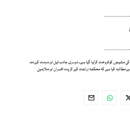
کی مشینوں کو فروخت کرلیا گیا ہے۔ دوسری جانب تیل اور مرمت کے مد
ے مطالبہ کیا ہے کہ محکمہ زراعت کے کرپٹ افسران اور ملازمین