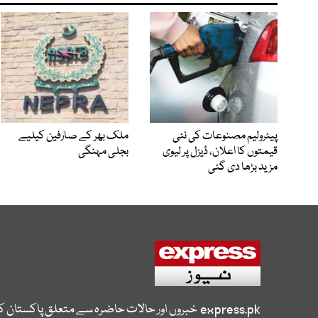
پیٹرولیم مصنوعات کی نئی
ملک بھر کے صارفین کیلیے
قیمتوں کا اعلان، ڈیزل پر لیوی
بجلی مہنگی
مزید بڑھا دی گئی
express.pk
خبروں اور حالات حاضرہ سے متعلق پاکستان 