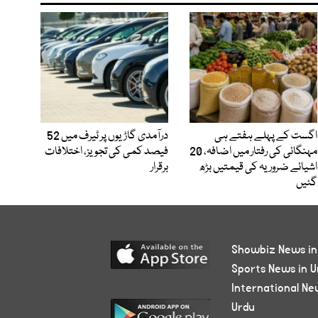
اگست کے پہلے ہفتے ہی
درآمدی گاڑیوں پر ٹیرف میں 52
مہنگائی کی رفتار میں اضافہ، 20
فیصد کمی کی تجویز، اختلافات
اشیائے ضروریہ کی قیمتیں بڑھ
برقرار
گئیں
Showbiz News in
Sports News in U
International Ne
Urdu