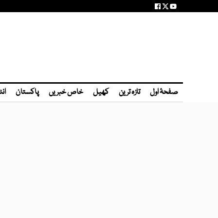
صفحۂ اول
تازہ ترین
کھیل
خاص خبریں
پاکستان
انٹ