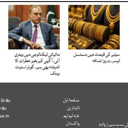
سونے کی قیمت میں مسلسل
مالیاتی ٹیکنالوجی میں بہتری
تیسرے روز اضافہ
آئی، آگہی کے بغیر خطرات کا
اندیشہ بھی ہے، گورنر اسٹیٹ
بینک
صفحۂ اول
 Urdu
تازہ ترین
rdu
غزہ لہو لہو
ws in
پاکستان
کی سب سے زیادہ