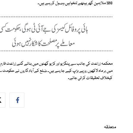
108 ملازمین گھر بیٹھے تنخواہیں وصول کررہے ہیں۔
محکمہ زراعت کی جانب سے پنگڑیو اور کڑیو گھنوں میں بنائے گئے زراعت فارم 
میں ہر ماہ لاکھوں روپے ہڑپ کیے جارہے ہیں۔ ضلع کے آبادگاروں نے حکومت س
کیخلاف تحقیقات کرائی جائے۔
متعلقہ