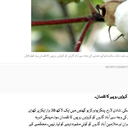
روڑوں روپے کا نقصان۔
تفصیلات کے مطابق گولارچی، تلہار، ماتلی، ٹنڈو باگو، سیرانی، کڈھن ، نندو، کھوسکی، شادی لارج، پنگڑیواورکڑیو گھنوں میں ایک لاکھ30 ہزار ایکڑ پر کھڑی
ی وجہ سے آباد گاروں کو کروڑوں روپوں کا نقصان ہوا۔ مہنگی ادویہ
ان اور ملازمین آباد گاروں کو کوئی مشورہ دینے کو تیار نہیں۔ محکمے کے