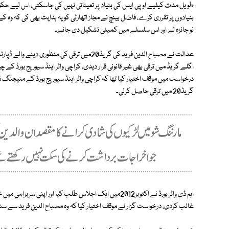
طویل مدت کیلیے او پی ایس کی بنیاد پر تعیناتی نہیں کی جاسکتی، اس لیے 
بنیادوں پر تقرری کرے، فاضل بینچ نے مجاز اتھارٹی کو یہ ہدایت بھی کی کہ وہ ک
نو جائزہ لے اور اس سلسلے میں کمیٹی تشکیل دی جائے۔
عدالت نے مصباح الدین فرید کی گریڈ20میں ترقی ک
اگلے گریڈ میں ترقی بھی غیر قانونی قرار دیدی، کراچی واٹر اینڈ سیوریج بورڈ ک
گریڈ20 میں ترقی حاصل کرلی۔
غائب کردی، درخواست گزار نے موقف اختیار کیا کہ وہ مصباح الدین فرید سے سنی