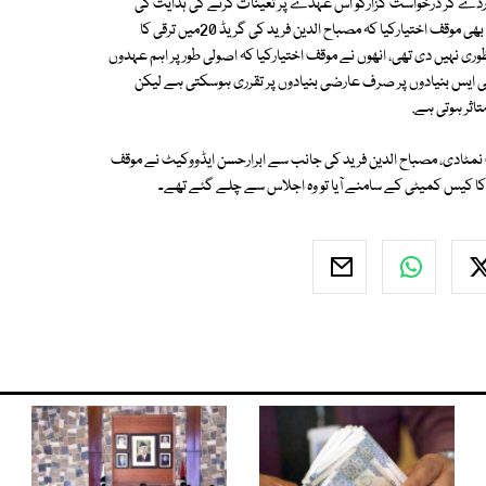
قراردے کر درخواست گزارکو اس عہدے پر تعینات کرنے کی ہدایت کی
جائے، حکومت سندھ کی جانب سے ایڈووکیٹ جنرل سندھ خالد جاوید خان نے بھی موقف اختیارکیا کہ مصباح الدین فرید کی گریڈ 20میں ترقی کا
ظوری نہیں دی تھی، انھوں نے موقف اختیارکیا کہ اصولی طور پر اہم عہدوں
 پی ایس بنیادوں پر صرف عارضی بنیادوں پر تقرری ہوسکتی ہے لیکن
تاثر ہوتی ہے.
نمٹادی، مصباح الدین فرید کی جانب سے ابرارحسن ایڈووکیٹ نے موقف
قی کا کیس کمیٹی کے سامنے آیا تو وہ اجلاس سے چلے گئے تھے۔