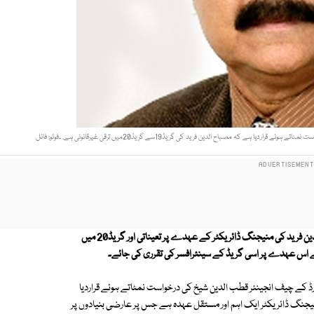
کہ مصباح الدین فرید کی گریڈ19سے گریڈ20میں ترقی غیرقانونی ہے. ۔فوٹو: فائل
سندھ ہائیکورٹ نے کراچی واٹر اینڈ سیوریج بورڈ کے منیجنگ ڈائریکٹر مصباح الدین فرید کی منیجنگ ڈائریکٹر کے عہدے پر تعیناتی اور گریڈ20 میں
رکے اس عہدے پر اسی گریڈ کے سینئرافسر کی تقرری کی جائے۔
ڈ کے چیف انجینئر قطب الدین شیخ کی درخواست نمٹاتے ہوئے قراردیا
ڈ20میں ترقی غیرقانونی ہے اور منیجنگ ڈائریکٹر ایک اہم اور مستقل عہدہ ہے جس پر عارضی بنیادوں پر