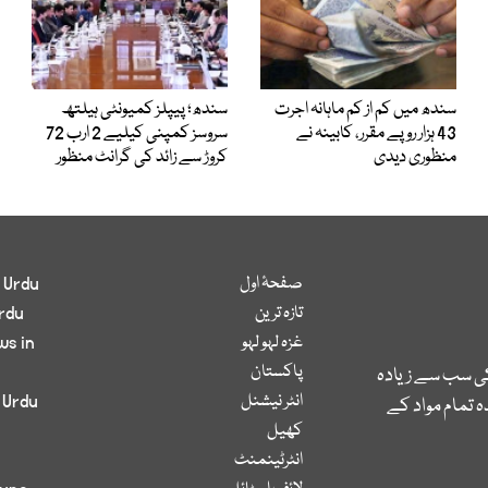
سندھ میں کم از کم ماہانہ اجرت
سندھ؛ پیپلز کمیونٹی ہیلتھ
43 ہزار روپے مقرر، کابینہ نے
سروسز کمپنی کیلیے 2 ارب 72
منظوری دیدی
کروڑ سے زائد کی گرانٹ منظور
صفحۂ اول
 Urdu
تازہ ترین
rdu
غزہ لہو لہو
ws in
پاکستان
کی سب سے زیادہ
انٹر نیشنل
 Urdu
 تمام مواد کے
کھیل
انٹرٹینمنٹ