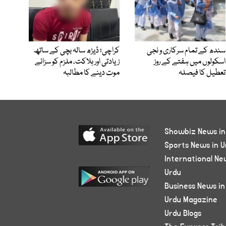
سندھ کے تمام سرکاری و نجی
کراچی؛ ڈیڑھ سالہ بچی کے ساتھ
اسکولوں میں ہفتے کے روز
زیادتی اور ہلاکت، ملزم کو سزائے
تعطیل کا فیصلہ
موت دینے کا مطالبہ
Showbiz News in
Sports News in U
International Ne
Urdu
Business News in
Urdu Magazine
Urdu Blogs