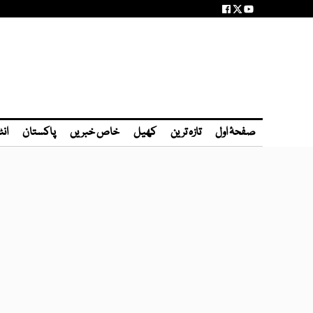
صفحۂ اول
تازہ ترین
کھیل
خاص خبریں
پاکستان
انٹ