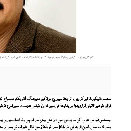
دورکنی بینچ نے کراچی واٹر اینڈ سیوریج بورڈ کے چیف انجینئر قطب الدین شیخ کی درخواست نمٹاتے ہوئے قراردیا ہے 
ترقی کو غیر قانونی قراردیدیا اور ہدایت کی ہے کہ ان کو اس عہدے سے فارغ ک
جسٹس فیصل عرب کی سربراہی میں دورکنی بینچ نے کراچی واٹر اینڈ سیوریج بور
ہے کہ مصباح الدین فرید کی گریڈ19سے گری