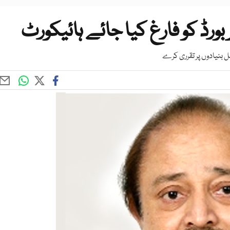
ر بورڈ کو فارغ کیا جائے ہائیکورٹ
بنیادوں پر تقرری کرے