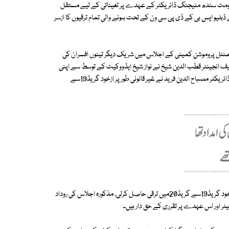
حکومت سندھ منیجنگ ڈائریکٹر کے عہدے پر تعیناتی کے لیے مستقل
ے ڈبلیو ایس بی کے ڈی پی سی ون کے تحت ہونے والی تمام ترقیوں کا ازسر
ی منظوری دینے والے ڈپارٹمنٹل پروموشن کمیٹی کے اجلاس میں شریک دیگر تینوں افسران کی
ے چیف انجینئر قطب الدین شیخ نے نواز شیخ ایڈووکیٹ کے توسط سے اپنی
درخواست میں موقف اختیار کیا تھا کہ کراچی واٹر اینڈ سیوریج بورڈ کے منیجنگ ڈائریکٹر مصباح الدین فرید نے غیر قانونی طور پر ازخود گریڈ19سے
ایم ڈی واٹر بورڈ نے اکتوبر2012میں ایک اجلاس طلب کیا اور اپنی سربراہی میں خود گریڈ19سے گریڈ20میں ترقی حاصل کرلی، مذکورہ اجلاس کی روداد
ئر اور اس عہدے پر تقرری کے حق دار ہیں۔