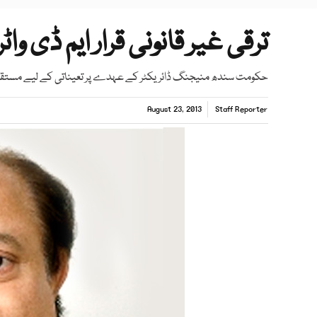
ترقی غیر قانونی قرار ایم ڈی واٹ
حکومت سندھ منیجنگ ڈائریکٹر کے عہدے پر تعیناتی کے لیے مستقل 
August 23, 2013
Staff Reporter