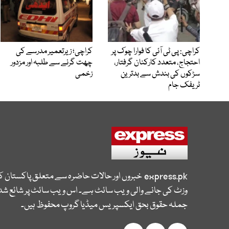
کراچی: پی ٹی آئی کا فوارا چوک پر
کراچی؛ زیرتعمیر مدرسے کی
احتجاج، متعدد کارکنان گرفتار،
چھت گرنے سے طلبہ اور مزدور
سڑکوں کی بندش سے بدترین
زخمی
ٹریفک جام
express.pk
خبروں اور حالات حاضرہ سے متعلق پاکستان 
وزٹ کی جانے والی ویب سائٹ ہے۔ اس ویب سائٹ پر شائع شدہ
جملہ حقوق بحق ایکسپریس میڈیا گروپ محفوظ ہیں۔