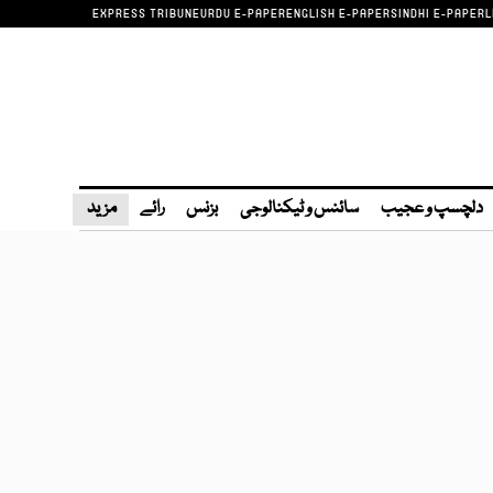
EXPRESS TRIBUNE
URDU E-PAPER
ENGLISH E-PAPER
SINDHI E-PAPER
L
دلچسپ و عجیب
سائنس و ٹیکنالوجی
بزنس
رائے
مزید