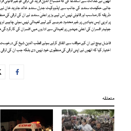
انھوں نے عدالت سے استدعا کی کہ مصباح الدین فرید کی ترقی کو غیر قانونی 
طریقہ کار مناسب اور قانونی نہیں اس لیے وزیر اعلیٰ سندھ نے ان کی ترقی کی من
پر او پی ایس بنیادوں پر غیر محدود عرصے کے لیے تعیناتی نہیں ہونی چاہیے او
جونیئر افسران کی اعلیٰ عہدوں پر تعیناتی سے اداروں میں افسران کی کارکردگی م
فاضل بینچ نے ان کے موقف سے اتفاق کرتے ہوئے قطب الدین شیخ کی درخوست 
اختیار کیا کہ انھوں نے اپنی ترقی کی منظوری خود نہیں دی بلکہ جب ان کی تر
متعلقہ