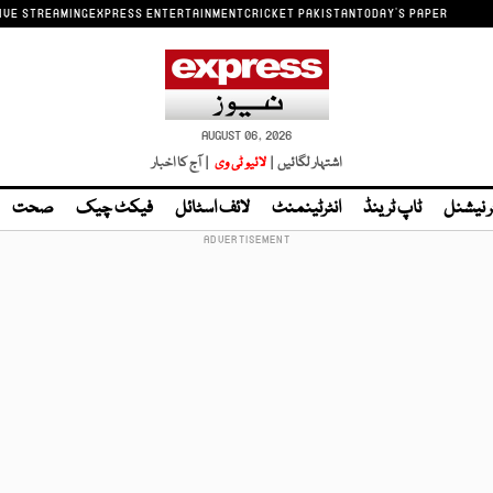
IVE STREAMING
EXPRESS ENTERTAINMENT
CRICKET PAKISTAN
TODAY'S PAPER
AUGUST 06, 2026
اشتہار لگائیں |
لائیو ٹی وی
| آج کا اخبار
ر نیشنل
ٹاپ ٹرینڈ
انٹرٹینمنٹ
لائف اسٹائل
فیکٹ چیک
صحت