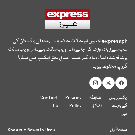
express.pk
خبروں اور حالات حاضرہ سے متعلق پاکستان کی
سب سے زیادہ وزٹ کی جانے والی ویب سائٹ ہے۔ اس ویب سائٹ
پر شائع شدہ تمام مواد کے جملہ حقوق بحق ایکسپریس میڈیا
گروپ محفوظ ہیں۔
ایکسپریس
ضابطہ
Privacy
Contact
کے بارے
اخلاق
Policy
Us
میں
صفحۂ اول
Showbiz News in Urdu