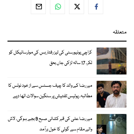
متعلقہ
کراچی یونیورسٹی کی تیز رفتار بس کی موٹرسائیکل کو
ٹکر، 17 سالہ لڑکی جاں بحق
میر رضا کے والد کا چیف جسٹس سے از خود نوٹس کا
مطالبہ، پولیس تفتیش پر سنگین سوالات اٹھا دیے
میر رضا علی کی قبر کشائی صبح 9 بجے ہوگی، لاش
والے مقام سے گولی کا خول برآمد