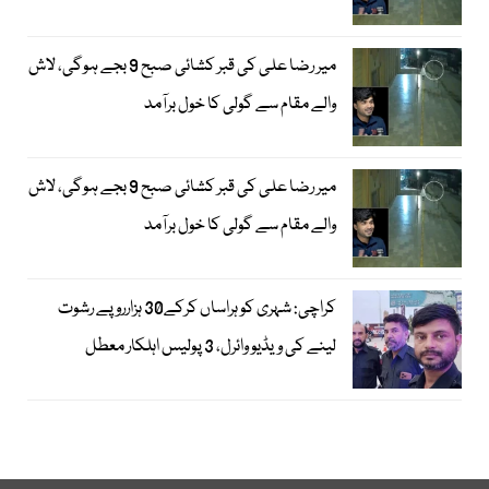
میر رضا علی کی قبر کشائی صبح 9 بجے ہوگی، لاش
والے مقام سے گولی کا خول برآمد
میر رضا علی کی قبر کشائی صبح 9 بجے ہوگی، لاش
والے مقام سے گولی کا خول برآمد
کراچی: شہری کو ہراساں کرکے30 ہزارروپے رشوت
لینے کی ویڈیو وائرل، 3 پولیس اہلکار معطل