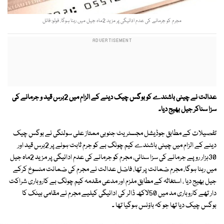
مجرم کو جرمانے کی عدم ادائیگی پر مزید 2ماہ جیل میں رہنا ہوگا. فوٹو: فائل
عدالت نے چینی باشندے کو بوگس چیک دینے کے الزام میں 2برس قید و جرمانے کی
سزا سناکر جیل بھیج دیا۔
تفصیلات کے مطابق جوڈیشل مجسٹریٹ جنوبی ممتاز علی سولنگی نے بوگس چیک
دینے کے الزام میں چینی باشندے کیم چونگ بے کو جرم ثابت ہونے پر 2برس قید اور
30ہزار روپے جرمانے کی سزا سنائی، مجرم کو جرمانے کی عدم ادائیگی پر مزید 2ماہ جیل
میں رہنا ہوگا، مجرم ضمانت پر تھا، فاضل عدالت نے مجرم کی ضمانت منسوخ کرکے
جیل بھیج دیا ، استغاثہ کے مطابق ملزم اور مدعی مقدمہ کیم چونگ بے کاروباری شراکت
دار تھے کاروباری مد میں 50لاکھ ڈالر کی ادائیگی کیلیے مجرم نے مقامی بینک کا
بوگس چیک دیا تھا جو کہ باؤنس ہوگیا تھا ۔