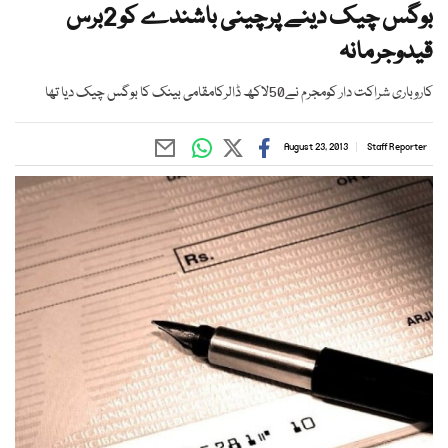
بوگس چیک دینے پرچینی باشندے کو 2برس
قیدوجرمانہ
کاروباری شراکت دار کومجرم نے50لاکھ ڈالرکامقامی بینک کا بوگس چیک دیا تھا
August 23, 2013
Staff Reporter