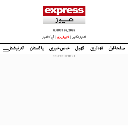
AUGUST 06, 2026
اشتہار لگائیں |
لائیو ٹی وی
| آج کا اخبار
صفحۂ اول
تازہ ترین
کھیل
خاص خبریں
پاکستان
انٹر نیشنل
ٹا