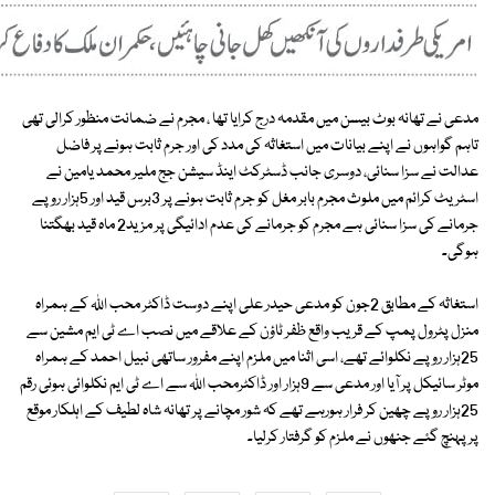
مدعی نے تھانہ بوٹ بیسن میں مقدمہ درج کرایا تھا ، مجرم نے ضمانت منظور کرالی تھی
تاہم گواہوں نے اپنے بیانات میں استغاثہ کی مدد کی اور جرم ثابت ہونے پر فاضل
عدالت نے سزا سنائی، دوسری جانب ڈسٹرکٹ اینڈ سیشن جج ملیر محمد یامین نے
اسٹریٹ کرائم میں ملوث مجرم بابر مغل کو جرم ثابت ہونے پر 3برس قید اور 5ہزار روپے
جرمانے کی سزا سنائی ہے مجرم کو جرمانے کی عدم ادائیگی پر مزید2 ماہ قید بھگتنا
ہوگی۔
استغاثہ کے مطابق 2جون کو مدعی حیدر علی اپنے دوست ڈاکٹر محب اﷲ کے ہمراہ
منزل پٹرول پمپ کے قریب واقع ظفر ٹاؤن کے علاقے میں نصب اے ٹی ایم مشین سے
25ہزار روپے نکلوائے تھے، اسی اثنا میں ملزم اپنے مفرور ساتھی نبیل احمد کے ہمراہ
موٹر سائیکل پر آیا اور مدعی سے 9ہزار اور ڈاکٹرمحب اﷲ سے اے ٹی ایم نکلوائی ہوئی رقم
25ہزار روپے چھین کر فرار ہورہے تھے کہ شور مچانے پر تھانہ شاہ لطیف کے اہلکار موقع
پر پہنچ گئے جنھوں نے ملزم کو گرفتار کرلیا۔