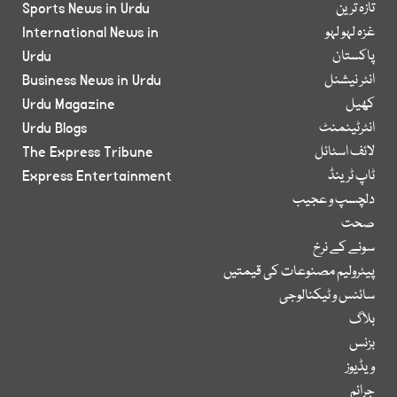
تازہ ترین
Sports News in Urdu
غزہ لہو لہو
International News in
پاکستان
Urdu
انٹر نیشنل
Business News in Urdu
کھیل
Urdu Magazine
انٹرٹینمنٹ
Urdu Blogs
لائف اسٹائل
The Express Tribune
ٹاپ ٹرینڈ
Express Entertainment
دلچسپ و عجیب
صحت
سونے کے نرخ
پیٹرولیم مصنوعات کی قیمتیں
سائنس و ٹیکنالوجی
بلاگ
بزنس
ویڈیوز
جرائم