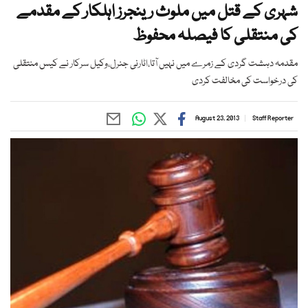
شہری کے قتل میں ملوث رینجرز اہلکار کے مقدمے
کی منتقلی کا فیصلہ محفوظ
مقدمہ دہشت گردی کے زمرے میں نہیں آتا،اٹارنی جنرل،وکیل سرکار نے کیس منتقلی
کی درخواست کی مخالفت کردی
August 23, 2013
Staff Reporter