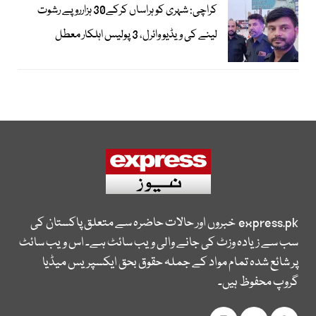
کراچی: شہری کو ہراساں کرکے30 ہزارروپے رشوت
لینے کی ویڈیو وائرل، 3 پولیس اہلکار معطل
express.pk
خبروں اور حالات حاضرہ سے متعلق پاکستان کی
سب سے زیادہ وزٹ کی جانے والی ویب سائٹ ہے۔ اس ویب سائٹ
پر شائع شدہ تمام مواد کے جملہ حقوق بحق ایکسپریس میڈیا
گروپ محفوظ ہیں۔