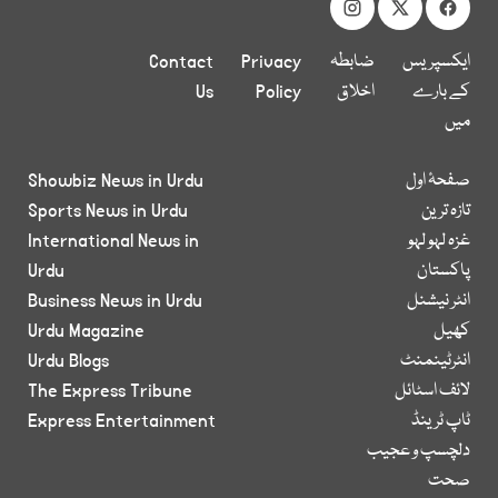
ایکسپریس
ضابطہ
Privacy
Contact
کے بارے
اخلاق
Policy
Us
میں
صفحۂ اول
Showbiz News in Urdu
تازہ ترین
Sports News in Urdu
غزہ لہو لہو
International News in
پاکستان
Urdu
انٹر نیشنل
Business News in Urdu
کھیل
Urdu Magazine
انٹرٹینمنٹ
Urdu Blogs
لائف اسٹائل
The Express Tribune
ٹاپ ٹرینڈ
Express Entertainment
دلچسپ و عجیب
صحت