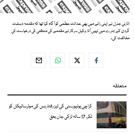
اٹارنی جنرل نے اپنی رائے میں بھی عدالت عظمٰی کو آگاہ کیا تھا کہ مقدمہ دہشت
گردی کے زمرے میں نہیں آتا، وکیل سرکار نے مقدمے کی منتقلی کی درخواست کی
مخالفت کی۔
متعلقہ
کراچی یونیورسٹی کی تیز رفتار بس کی موٹرسائیکل کو
ٹکر، 17 سالہ لڑکی جاں بحق