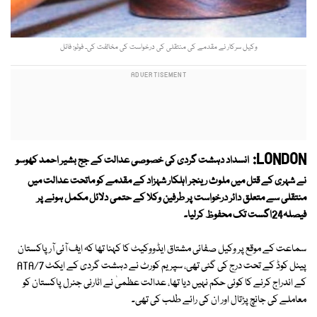
وکیل سرکار نے مقدمے کی منتقلی کی درخواست کی مخالفت کی۔ فوٹو: فائل
LONDON:
انسداد دہشت گردی کی خصوصی عدالت کے جج بشیر احمد کھوسو
نے شہری کے قتل میں ملوث رینجر اہلکار شہزاد کے مقدمے کو ماتحت عدالت میں
منتقلی سے متعلق دائر درخواست پر طرفین وکلا کے حتمی دلائل مکمل ہونے پر
فیصلہ24اگست تک محفوظ کرلیا۔
سماعت کے موقع پر وکیل صفائی مشتاق ایڈووکیٹ کا کہنا تھا کہ ایف آئی آر پاکستان
پینل کوڈ کے تحت درج کی گئی تھی، سپریم کورٹ نے دہشت گردی کے ایکٹ 7/ATA
کے اندراج کرنے کا کوئی حکم نہیں دیا تھا، عدالت عظمیٰ نے اٹارنی جنرل پاکستان کو
معاملے کی جانچ پڑتال اور ان کی رائے طلب کی تھی۔