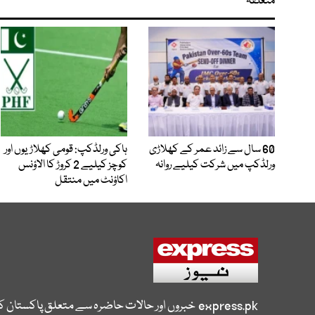
متعلقہ
60 سال سے زائد عمر کے کھلاڑی
ہاکی ورلڈکپ: قومی کھلاڑیوں اور
ورلڈکپ میں شرکت کیلیے روانہ
کوچز کیلیے 2 کروڑ کا الاؤنس
اکاؤنٹ میں منتقل
express.pk
خبروں اور حالات حاضرہ سے متعلق پاکستان 