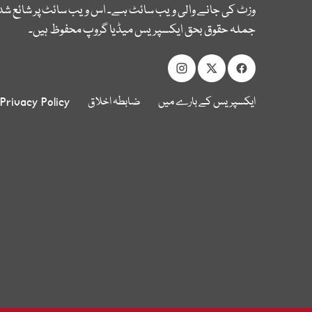
وزٹ کی جانے والی ویب سائٹ ہے۔ اس ویب سائٹ پر شائع شدہ
جملہ حقوق بحق ایکسپریس میڈیا گروپ محفوظ ہیں۔
ایکسپریس کے بارے میں
ضابطہ اخلاق
Privacy Policy