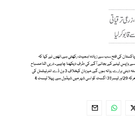
 پاکستان کی فتح سب سے زیادہ اہمیت رکھتی ہے،انھوں نے کہا کہ
 بعد اسے واپس لینے کے بجائے آگے کی طرف دیکھنا چاہیے۔ دریں اثنا مصباح
الحق،اسد شفیق اور عبدالرحمان جمعے اور ہفتے کی درمیانی شب لاہور سے براستہ دبئی ہرارے روانہ ہوں گے، میزبان کیخلاف 3 ون ڈے انٹرنیشنل کی
سیریز کا آغاز 27اگست کو ہرارے میں کھیلے جانے والے میچ سے ہوگا، دوسرا معرکہ 29اور تیسرا31 اگست کو اسی شہر میں شیڈول ہے، پہلا ٹیسٹ 4