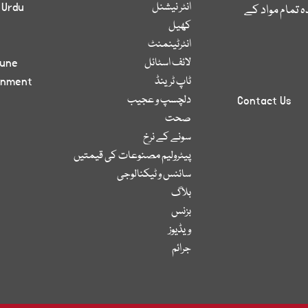
انٹر نیشنل
 Urdu
 تمام مواد کے
کھیل
انٹرٹینمنٹ
لائف اسٹائل
bune
ٹاپ ٹرینڈ
inment
دلچسپ و عجیب
Contact Us
صحت
سونے کے نرخ
پیٹرولیم مصنوعات کی قیمتیں
سائنس و ٹیکنالوجی
بلاگ
بزنس
ویڈیوز
جرائم