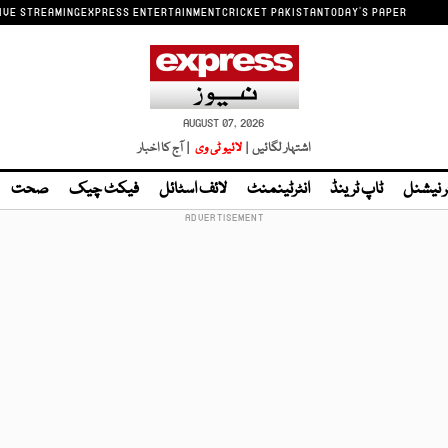
IVE STREAMING
EXPRESS ENTERTAINMENT
CRICKET PAKISTAN
TODAY'S PAPER
AUGUST 07, 2026
اشتہار لگائیں |
لائیو ٹی وی
| آج کا اخبار
ر نیشنل
ٹاپ ٹرینڈ
انٹرٹینمنٹ
لائف اسٹائل
فیکٹ چیک
صحت