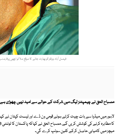
فیصل آباد وولفزکو بھارت جانے کا موقع ملا تو اچھی پرفارم
مصباح الحق نے چیمپئنز لیگ میں شرکت کے حوالے سے امید نہیں چھوڑی ہے، ان 
لاہور میں میڈیا سے بات چیت کرتے ہوئے قومی ون ڈے اور ٹیسٹ کپتان نے کہا ک
میچز میں کامیابی حاصل کرکے کلین سوئپ کرے گی۔