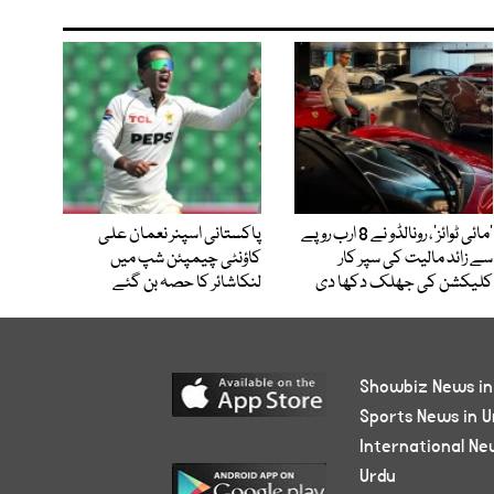
’مائی ٹوائز‘، رونالڈو نے 8 ارب روپے
پاکستانی اسپنر نعمان علی
سے زائد مالیت کی سپر کار
کاؤنٹی چیمپئن شپ میں
کلیکشن کی جھلک دکھا دی
لنکاشائر کا حصہ بن گئے
Showbiz News in
Sports News in U
International Ne
Urdu