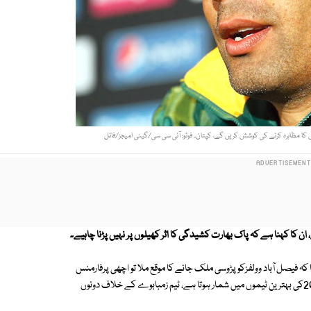
نس کا مظاہرہ کرنے کی کوشش کریں گے، کپتان۔ فوٹو: آئی سی سی/گیٹی امیجز/فائل
کا کہنا ہے کہ پاک بھارت کشیدگی کا اثر کھیلوں پر نہیں پڑنا چاہیے۔
ہ فیصل آباد وولفزکو پڑوسی ملک جانے کا موقع ملا تو اچھی پرفارمنس
کا مظاہرہ کرنے کی کوشش کریں گے، مصباح الحق نے کہاکہ پاکستان کا ٹوئنٹی 20کی بہترین ٹیموں میں شمار ہوتا ہے، ٹیم زمبابوے کے خلاف دونوں