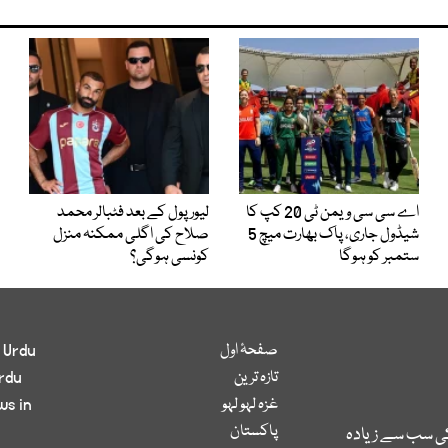
اے سی سی ویمن ٹی 20 کپ کا
لیور پول کے بعد فٹبالر محمد
شیڈول جاری، پاک بھارت میچ 5
صلاح کی اگلی ممکنہ منزل
ستمبر کو ہوگا
کونسی ہوگی؟
صفحۂ اول
 Urdu
تازہ ترین
rdu
غزہ لہو لہو
ws in
پاکستان
کی سب سے زیادہ