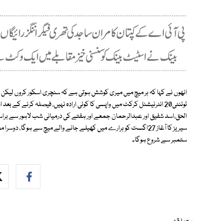
انھوں نے کہا کہ ہر میچ میں میری کوشش ہوتی ہے کہ سنچری اسکور کروں لیکن
ٹوئنٹی20 انٹرنیشنل کرکٹ میں واپسی کا کوئی ارادہ نہیں، فیصلہ کرنے کے
ستمبر سے شروع ہوگا۔