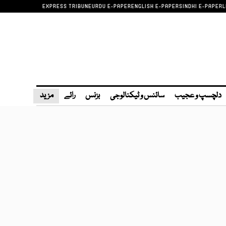
EXPRESS TRIBUNE
URDU E-PAPER
ENGLISH E-PAPER
SINDHI E-PAPER
L
دلچسپ و عجیب
سائنس و ٹیکنالوجی
بزنس
رائے
مزید