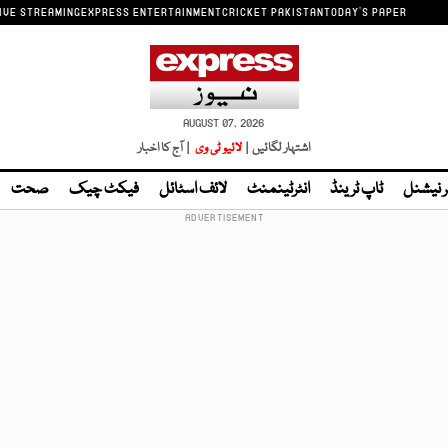
IVE STREAMING
EXPRESS ENTERTAINMENT
CRICKET PAKISTAN
TODAY'S PAPER
AUGUST 07, 2026
اشتہار لگائیں |
لائیو ٹی وی
| آج کا اخبار
ر نیشنل
ٹاپ ٹرینڈ
انٹرٹینمنٹ
لائف اسٹائل
فیکٹ چیک
صحت