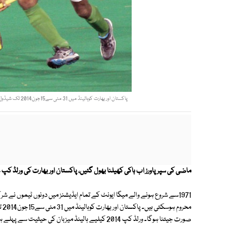
پاکستان اور بھارت کوہالینڈ میں 31 مئی سے15جون2014 تک شیڈول 13 ویں میگا ایڈیشن میں ٹکٹ بک کرانے کیلیے ایشیا کپ ہر صورت جیتنا ہوگا۔فوٹو: فائل
ماضی کی سپر پاورز اب ہاکی کھیلنا بھول گئیں، پاکستان اور بھارت کی ورلڈ کپ 2014 میں شرکت غیریقینی کا شکار ہے۔
1971سے شروع ہونے والے میگا ایونٹ کے تمام ایڈیشنز میں دونوں ٹیموں نے ش
صورت جیتنا ہوگا۔ ورلڈ کپ 2014 کیلیے ہالینڈ میزبان کی