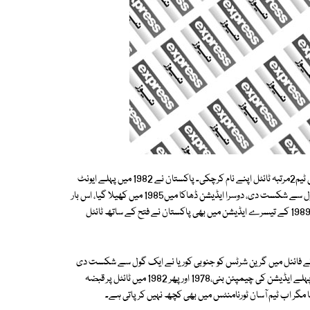
پاکستان اور جنوبی کوریا کو 3،3 بار ایونٹ جیتنے کا اعزاز حاصل ہے جبکہ بھارتی ٹیم2مرتبہ ٹائٹل اپنے نام کرچکی۔ پاکستان نے 1982 میں پہلے ایونٹ
کی میزبانی کرتے ہوئے ٹرافی پر قبضہ جمایا تھا، فائنل میں اس نے بھارت کو 4 گول سے شکست دی، دوسرا ایڈیشن ڈھاکا میں1985 میں کھیلا گیا، اس بار
بھی گرین شرٹس نے فائنل میں روایتی حریف کو ٹھکانے لگاتے ہوئے ٹائٹل جیتا، 1989 کے تیسرے ایڈیشن میں بھی پاکستان نے فتح کے ساتھ ٹائٹل
نرز اپ رہی ، 2009 میں آخری بار ایشیا کپ کے فائنل میں گرین شرٹس کو جنوبی کوریا نے ایک گول سے شکست دی
تھی۔ پاکستانی ٹیم دنیا کا سب سے بڑا ہاکی ایونٹ 4 بار جیت چکی، وہ 1971 میں پہلے ایڈیشن کی چیمپئن بنی،1978 اور پھر 1982 میں ٹائٹل پر قبضہ