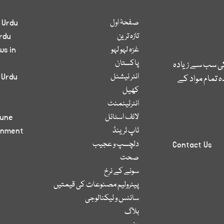
صفحۂ اول
 Urdu
تازہ ترین
rdu
غزہ لہو لہو
ws in
پاکستان
کی سب سے زیادہ
انٹر نیشنل
 Urdu
 تمام مواد کے
کھیل
انٹرٹینمنٹ
لائف اسٹائل
bune
ٹاپ ٹرینڈ
inment
دلچسپ و عجیب
Contact Us
صحت
سونے کے نرخ
پیٹرولیم مصنوعات کی قیمتیں
سائنس و ٹیکنالوجی
بلاگ