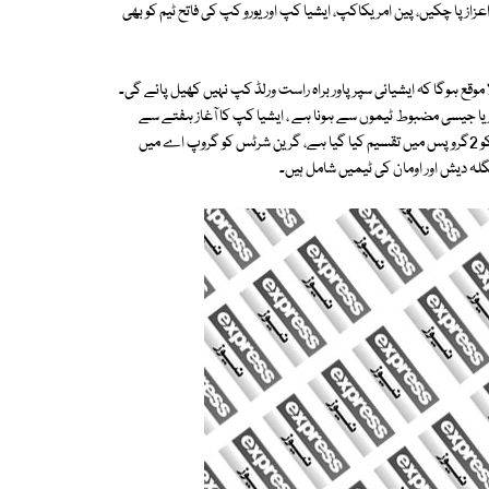
عزاز پا چکیں، پین امریکاکپ، ایشیا کپ اور یورو کپ کی فاتح ٹیم کو بھی
 موقع ہوگا کہ ایشیائی سپر پاور براہ راست ورلڈ کپ نہیں کھیل پائے گی۔
یا جیسی مضبوط ٹیموں سے ہونا ہے ، ایشیا کپ کا آغاز ہفتے سے
ملائیشیا میں ہوگا، یکم ستمبر تک جاری رہنے والے ایونٹ میں شریک8 ٹیموں کو 2گروپس میں تقسیم کیا گیا ہے، گرین شرٹس کو گروپ اے میں
بنگلہ دیش اور اومان کی ٹیمیں شامل ہیں۔