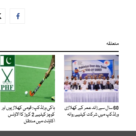
متعلقہ
60 سال سے زائد عمر کے کھلاڑی
ہاکی ورلڈکپ: قومی کھلاڑیوں اور
ورلڈکپ میں شرکت کیلیے روانہ
کوچز کیلیے 2 کروڑ کا الاؤنس
اکاؤنٹ میں منتقل