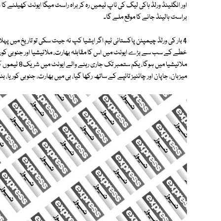
اور انگلینڈ ورلڈ ہاکی لیگ کی ٹاپ ٹیمیں رہ کر براہ راست میگا ایونٹ کھیلنے کا ا
براست ہالینڈ جانے کا موقع ملے گا۔
4 بار کی ورلڈ چیمپئن پاکستانی ٹیم اگر ایشیا کپ نہ جیت سکی تو تاریخ میں پہلا
خطے کے سب سے بڑے ایونٹ میں اس کا مقابلہ بھارت، ملائیشیا اور جنوبی کور
میزبان، جاپان اور چائنیز تائپے کے ساتھ رکھا گیا، بی میں بھارت، جنوبی کوریا، 