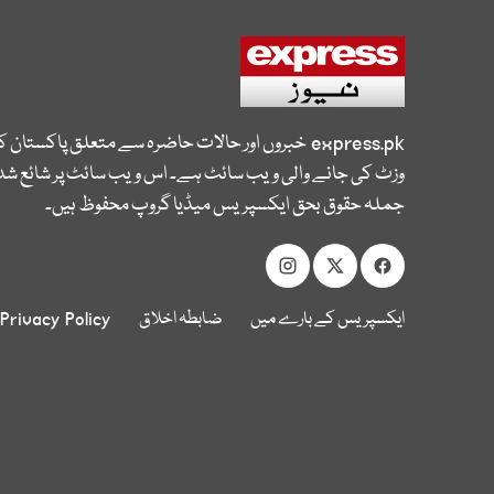
express.pk
خبروں اور حالات حاضرہ سے متعلق پاکستان 
وزٹ کی جانے والی ویب سائٹ ہے۔ اس ویب سائٹ پر شائع شدہ
جملہ حقوق بحق ایکسپریس میڈیا گروپ محفوظ ہیں۔
ایکسپریس کے بارے میں
ضابطہ اخلاق
Privacy Policy