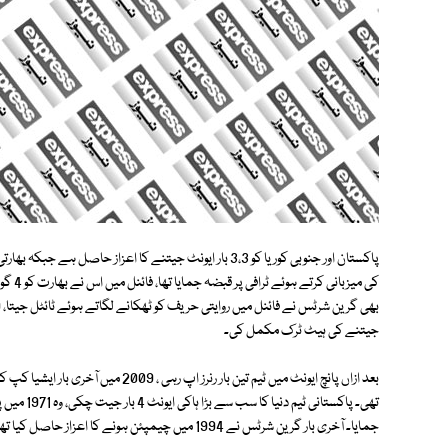
جیتنے کی ہیٹ ٹرک مکمل کی۔
بعد ازاں پانچ ایونٹ میں ٹیم تین بار ر
جمایا۔ آخری بار گرین شرٹس نے 1994 میں چیمپئن ہونے کا اعزاز حاصل کیا تھا مگر اب ٹیم آسان ٹورنامنٹس میں بھی کچھ نہیں کر پاتی ہے۔