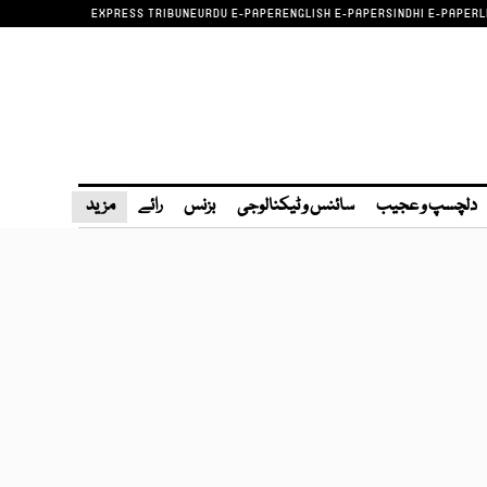
EXPRESS TRIBUNE
URDU E-PAPER
ENGLISH E-PAPER
SINDHI E-PAPER
L
دلچسپ و عجیب
سائنس و ٹیکنالوجی
بزنس
رائے
مزید