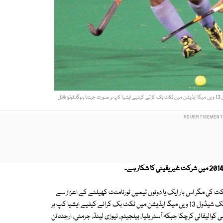
رکت کی مگر اس بار ایک یا دونوں ٹیمیں ٹورنامنٹ کھیلنے کے اعزاز سے
محروم ہوسکتی ہیں۔ پاکستان اور بھارت کوہالینڈ میں 31 مئی سے15جون2014 تک شیڈول 13 ویں میگا ایڈیشن میں ٹکٹ بک کرانے کیلیے ایشیا کپ ہر
 حیثیت سے پہلے ہی کوالیفائی کرچکا جبکہ آسٹریلیا، بیلجیئم، نیوزی لینڈ، جرمنی، ارجنٹائن