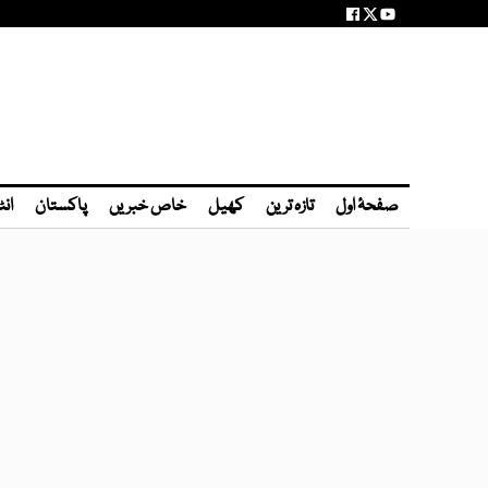
صفحۂ اول
تازہ ترین
کھیل
خاص خبریں
پاکستان
انٹ