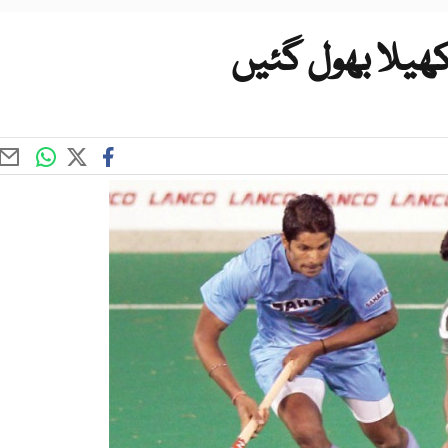
ھیلا بھول گئیں