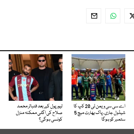
اے سی سی ویمن ٹی 20 کپ کا
لیور پول کے بعد فٹبالر محمد
شیڈول جاری، پاک بھارت میچ 5
صلاح کی اگلی ممکنہ منزل
ستمبر کو ہوگا
کونسی ہوگی؟