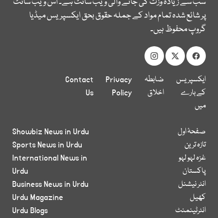
سب سے زیادہ وزٹ کی جانے والی ویب سائٹ ہے۔ اس ویب سائٹ
پر شائع شدہ تمام مواد کے جملہ حقوق بحق ایکسپریس میڈیا
گروپ محفوظ ہیں۔
ایکسپریس
ضابطہ
Privacy
Contact
کے بارے
اخلاق
Policy
Us
میں
صفحۂ اول
Showbiz News in Urdu
تازہ ترین
Sports News in Urdu
غزہ لہو لہو
International News in
پاکستان
Urdu
انٹر نیشنل
Business News in Urdu
کھیل
Urdu Magazine
انٹرٹینمنٹ
Urdu Blogs