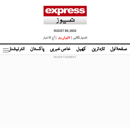
AUGUST 09, 2026
اشتہار لگائیں |
لائیو ٹی وی
| آج کا اخبار
صفحۂ اول
تازہ ترین
کھیل
خاص خبریں
پاکستان
انٹر نیشنل
ٹا