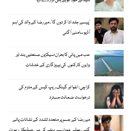
سید نے خود کو بے بس قرار دے دیا
’پیسے جلد ادا کر دوں گا‘، میر رضا کے والد کی اہم
آڈیو سامنے آگئی
حب میں پانی کا بحران؛سیکڑوں صنعتیں بند اور
ہزاروں کارکنوں کی بیروزگاری کے خدشات
کراچی: اغوا اور گینگ ریپ کیس کے ملزم کی
درخواست ضمانت مسترد
میر رضا کے جسم پر متعدد تشدد کے نشانات پائے
گئے، چوٹیں موت سے پہلے کی ہیں، میڈیکل رپورٹ