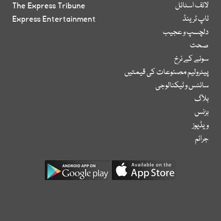
لائف اسٹائل
The Express Tribune
ٹاپ ٹرینڈ
Express Entertainment
دلچسپ و عجیب
صحت
سونے کے نرخ
پیٹرولیم مصنوعات کی قیمتیں
سائنس و ٹیکنالوجی
بلاگ
بزنس
ویڈیوز
جرائم