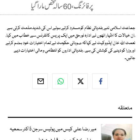
جماعت اسلامی نئے بلدیاتی نظام کو مسترد کرتے ہوئے اس کی شدید مذمت کرتی ہے
،ان خیالات کا اظہار انھوں نے ادارہ نورحق میں ایک پریس کانفرنس سے خطاب میں کیا،
نعمت اللہ خان ایڈووکیٹ نے کہاکہ صوبائی حکومت نے تمام اختیارات خود ہضم کرنے
اور وزرا کو دینے کی کوشش کی ہے ، بلدیاتی اداروں کو انتظامی و مالی اختیارات دیے
جائیں۔
متعلقہ
میر رضا علی کیس میں پولیس سرجن ڈاکٹر سمعیہ