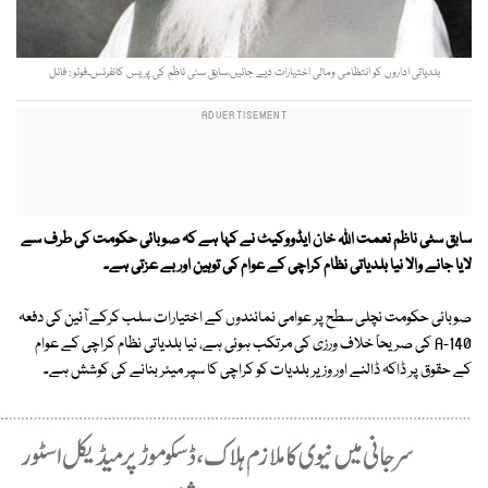
بلدیاتی اداروں کو انتظامی ومالی اختیارات دیے جائیں،سابق سٹی ناظم کی پریس کانفرنس۔فوٹو : فائل
سابق سٹی ناظم نعمت اللہ خان ایڈووکیٹ نے کہا ہے کہ صوبائی حکومت کی طرف سے
لایا جانے والا نیا بلدیاتی نظام کراچی کے عوام کی توہین اور بے عزتی ہے۔
صوبائی حکومت نچلی سطح پر عوامی نمائندوں کے اختیارات سلب کرکے آئین کی دفعہ
140-A کی صریحاً خلاف ورزی کی مرتکب ہوئی ہے، نیا بلدیاتی نظام کراچی کے عوام
کے حقوق پر ڈاکہ ڈالنے اور وزیر بلدیات کو کراچی کا سپر میئر بنانے کی کوشش ہے۔