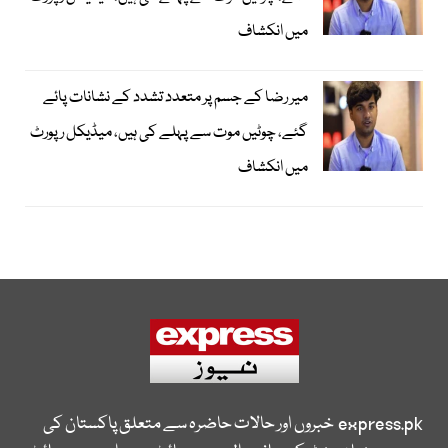
میں انکشاف
میر رضا کے جسم پر متعدد تشدد کے نشانات پائے
گئے، چوٹیں موت سے پہلے کی ہیں، میڈیکل رپورٹ
میں انکشاف
express.pk
خبروں اور حالات حاضرہ سے متعلق پاکستان کی