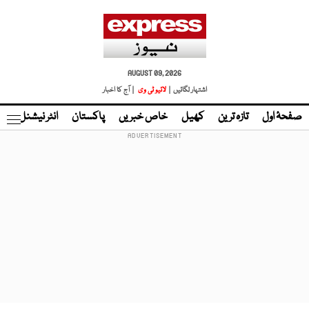
AUGUST 09, 2026
اشتہار لگائیں |
لائیو ٹی وی
| آج کا اخبار
صفحۂ اول
تازہ ترین
کھیل
خاص خبریں
پاکستان
انٹر نیشنل
ٹا