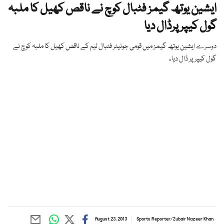
ایشین یوتھ گیمز فٹبال کوچ نے ناقص کھیل کا ملبہ
گول کیپر پرڈال دیا
دوسرے ایشین یوتھ گیمز میں قومی جونیئر فٹبال ٹیم کے ناقص کھیل کا ملبہ کوچ نے
گول کیپر پر ڈال دیا۔
August 23, 2013
Sports Reporter
/
Zubair Nazeer Khan