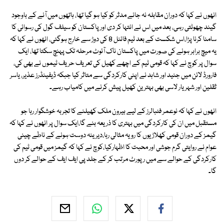
انھوں نے کہا کہ دوران مقابلہ نہ جانے مدثر کو کیا ہو گیا تھا، ہاتھوں میں آنے کے باوجود
گیند چھوٹتی رہی، بعد میں اس نے انتہا کر دی اور پاکستان کو سیلف گول کی رسوائی کا
سامنا کرنا پڑا،اس شکست کے بعد ٹیم فائنل 8 کی دوڑ سے خارج ہوگئی، انھوں نے کہا کہ
یہ میچ برابر ہونے کی صورت میں پاکستان ناک آئوٹ مرحلہ تک پہنچ سکتا تھا، ایک
سوال پر کوچ نے کہا کہ قومی ٹیم کے اچھے کھیل کی تعریف حریف ٹیموں نے بھی کی،
فارورڈ لائن میں جنید اور شاہد نے اپنی کارکردگی سے متاثر کیا جبکہ ڈیفینڈرز عذیر، یاسر
ثقلین اور شہر یار لاسی بھی بہترین کھیل پیش کرنے میں کامیاب رہے۔
انھوں نے کہا کہ نوعمر فٹبالرز کے لیے بیرون ملک کھیلنے کا تجربہ خوشگوار رہا جو
مستقبل میں ان کی کارکردگی میں بہتری کا ذریعہ بنے گا،ایک سوال پر انھوں نے کہا کہ
گیمز کے دوران قومی کھلاڑیوں کا رویہ مثالی رہا،دیرینہ دوست ہونے کے ناطے چینی
عوام نے روایتی گرم جوشی اور محبت کا اظہارکیا،کوچ نے کہا کہ گیمز میں قومی ٹیم کی
کارکردگی کے حوالے سے میں رپورٹ مرتب کر کے جلد پی ایف ایف کے حوالے کر دوں
گا۔