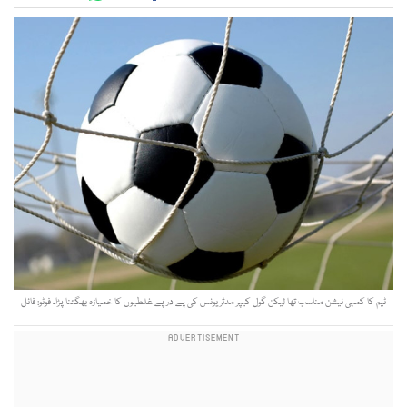
ٹیم کا کمبی نیشن مناسب تھا لیکن گول کیپر مدثر یونس کی پے درپے غلطیوں کا خمیازہ بھگتنا پڑا۔ فوٹو: فائل