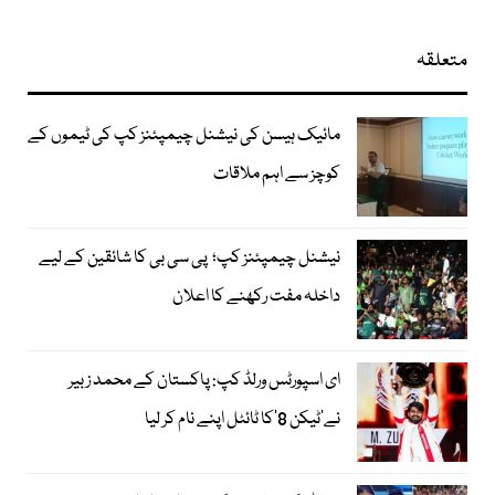
متعلقہ
مائیک ہیسن کی نیشنل چیمپئنز کپ کی ٹیموں کے
کوچز سے اہم ملاقات
نیشنل چیمپئنز کپ؛ پی سی بی کا شائقین کے لیے
داخلہ مفت رکھنے کا اعلان
ای اسپورٹس ورلڈ کپ: پاکستان کے محمد زبیر
نے’ٹیکن 8‘کا ٹائٹل اپنے نام کر لیا