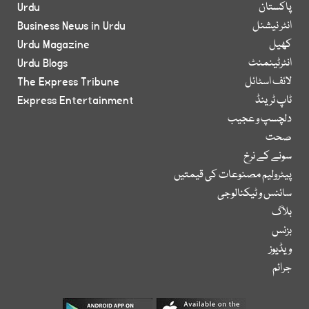
پاکستان
Urdu
انٹر نیشنل
Business News in Urdu
کھیل
Urdu Magazine
انٹرٹینمنٹ
Urdu Blogs
لائف اسٹائل
The Express Tribune
ٹاپ ٹرینڈ
Express Entertainment
دلچسپ و عجیب
صحت
سونے کے نرخ
پیٹرولیم مصنوعات کی قیمتیں
سائنس و ٹیکنالوجی
بلاگ
بزنس
ویڈیوز
جرائم