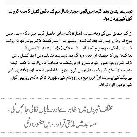
دوسرے ایشین یوتھ گیمز میں قومی جونیئر فٹبال ٹیم کے ناقص کھیل کا ملبہ کوچ نے
گول کیپر پر ڈال دیا۔
ان کے مطابق اسی کی وجہ سے ہم فائنل8 تک رسائی حاصل کرنے میں ناکام رہے، حسن
بلوچ نے وطن واپسی کے بعد نمائندہ ''ایکسپریس'' سے گفتگو کرتے ہوئے کہا کہ ایونٹ
کے پہلے لیگ میچ میں چائنیز تائپے کے خلاف 3-0 سے شاندار کامیابی کے
بعدکھلاڑیوں کا حوصلہ اور جذبہ بڑھ گیا تھا، دوسرے مقابلے میں اچھا کھیل پیش
کرنے کے باوجود جنوبی کوریا سے 2-0 کی شکست کاسامنا کرنا پڑا، ٹیم کا کمبی نیشن
مناسب تھا لیکن گول کیپر مدثر یونس کی پے درپے غلطیوں کا خمیازہ بھگتنا پڑا، کوچ
نے لیگ کے تیسرے اورآخری میچ میں ویتنام کے ہاتھوں2-0 کی ناکامی پر بھی گول
کیپرکو مورد الزام ٹہرایا۔