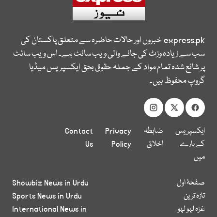
express.pk
خبروں اور حالات حاضرہ سے متعلق پاکستان کی
سب سے زیادہ وزٹ کی جانے والی ویب سائٹ ہے۔ اس ویب سائٹ
پر شائع شدہ تمام مواد کے جملہ حقوق بحق ایکسپریس میڈیا
گروپ محفوظ ہیں۔
ایکسپریس
ضابطہ
Privacy
Contact
کے بارے
اخلاق
Policy
Us
میں
صفحۂ اول
Showbiz News in Urdu
تازہ ترین
Sports News in Urdu
غزہ لہو لہو
International News in