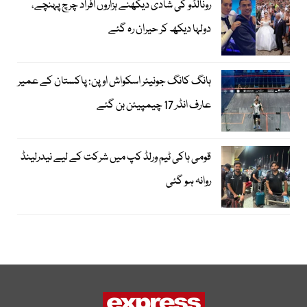
رونالڈو کی شادی دیکھنے ہزاروں افراد چرچ پہنچے،
دولہا دیکھ کر حیران رہ گئے
ہانگ کانگ جونیئر اسکواش اوپن: پاکستان کے عمیر
عارف انڈر 17 چیمپیئن بن گئے
قومی ہاکی ٹیم ورلڈ کپ میں شرکت کے لیے نیدرلینڈ
روانہ ہو گئی