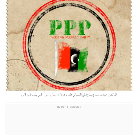
الیکشن جیتنے سے پیپلز پارٹی نفسیاتی طور پر دوبارہ میدان میں آ گئی ہے۔ فوٹو: فائل