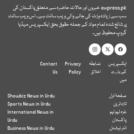
express.pk
خبروں اور حالات حاضرہ سے متعلق پاکستان کی
سب سے زیادہ وزٹ کی جانے والی ویب سائٹ ہے۔ اس ویب سائٹ
پر شائع شدہ تمام مواد کے جملہ حقوق بحق ایکسپریس میڈیا
گروپ محفوظ ہیں۔
ایکسپریس
ضابطہ
Privacy
Contact
کے بارے
اخلاق
Policy
Us
میں
صفحۂ اول
Showbiz News in Urdu
تازہ ترین
Sports News in Urdu
غزہ لہو لہو
International News in
پاکستان
Urdu
انٹر نیشنل
Business News in Urdu