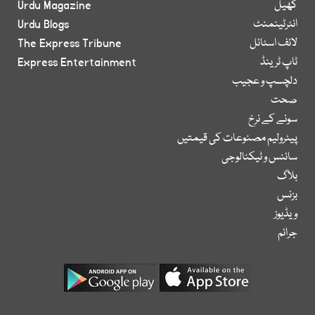
کھیل
Urdu Magazine
انٹرٹینمنٹ
Urdu Blogs
لائف اسٹائل
The Express Tribune
ٹاپ ٹرینڈ
Express Entertainment
دلچسپ و عجیب
صحت
سونے کے نرخ
پیٹرولیم مصنوعات کی قیمتیں
سائنس و ٹیکنالوجی
بلاگ
بزنس
ویڈیوز
جرائم