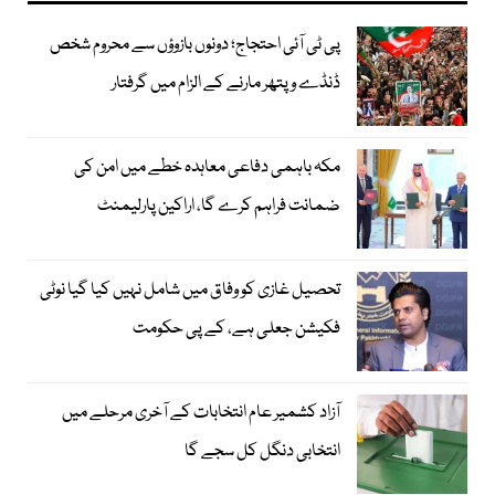
پی ٹی آئی احتجاج؛ دونوں بازوؤں سے محروم شخص
ڈنڈے و پتھر مارنے کے الزام میں گرفتار
مکہ باہمی دفاعی معاہدہ خطے میں امن کی
ضمانت فراہم کرے گا، اراکین پارلیمنٹ
تحصیل غازی کو وفاق میں شامل نہیں کیا گیا نوٹی
فکیشن جعلی ہے، کے پی حکومت
آزاد کشمیر عام انتخابات کے آخری مرحلے میں
انتخابی دنگل کل سجے گا