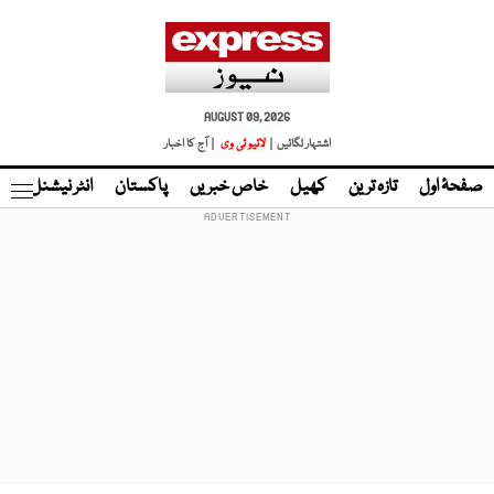
AUGUST 09, 2026
اشتہار لگائیں |
لائیو ٹی وی
| آج کا اخبار
صفحۂ اول
تازہ ترین
کھیل
خاص خبریں
پاکستان
انٹر نیشنل
ٹا