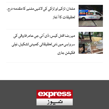
ملتان: لڑکے اور لڑکی کی لاشیں ملنے کا مقدمہ درج،
تحقیقات کا آغاز
میر رضا قتل کیس: ڈی آئی جی عامر فاروقی کی
سربراہی میں نئی تحقیقاتی کمیٹی تشکیل، نوٹی
فکیشن جاری