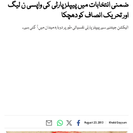
ضمنی انتخابات میں پیپلز پارٹی کی واپسی ن لیگ
اور تحریک انصاف کو دھچکا
الیکشن جیتنے سے پیپلز پارٹی نفسیاتی طور پر دوبارہ میدان میں آ گئی ہے۔
August 23, 2013
Khalid Qayyum