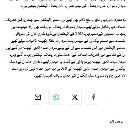
سردار نصر اللہ خان دریشک کے بیٹے علی رضا دریشک الیکشن جیتے ہیں۔
وہ مشرف دور میں سابق ضلع ناظم بھی تھے اور ضمنی الیکشن سے چند روز قبل تحریک
انصاف میں شامل ہوئے تھے۔ سردار نصراللہ دریشک اس وقت بھی آزاد حیثیت میں
پنجاب اسمبلی کے ممبر ہیں۔2013 کے الیکشن میںڈیرہ غازی خان کی صوبائی
نشست سے مسلم لیگ ن کے سینئر رہنما سردار ذوالفقار کھوسہ کامیاب ہوئے تھے،
ضمنی الیکشن میں اس نشست سے ان کے بیٹے سردار حسام الدین کھوسہ ہار گئے ہیں،
ان کے مقابلے میں تحریک انصاف کے احمد علی دریشک الیکشن جیت گئے ہیں۔
سردار سیف الدین کھوسہ پیپلز پارٹی کے ٹکٹ پر امیدوار تھے۔ لغاری خاندان نے مسلم
لیگ ن کے امیدوار حسام الدین کھوسہ کی انتخابی مہم میں حصہ نہیں لیا۔ این اے
177میں جاوید دستی مسلم لیگ ن کے حمایت یافتہ امیدوار تھے۔
متعلقہ