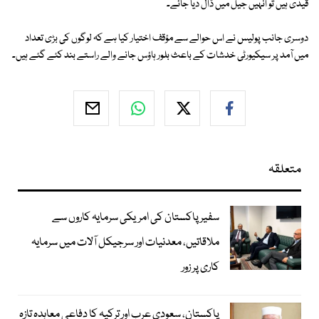
قیدی ہیں تو انہیں جیل میں ڈال دیا جائے۔
دوسری جانب پولیس نے اس حوالے سے مؤقف اختیار کیا ہے کہ لوگوں کی بڑی تعداد
میں آمد پر سیکیورٹی خدشات کے باعث بلور ہاؤس جانے والے راستے بند کئے گئے ہیں۔
متعلقہ
سفیر پاکستان کی امریکی سرمایہ کاروں سے
ملاقاتیں، معدنیات اور سرجیکل آلات میں سرمایہ
کاری پر زور
پاکستان، سعودی عرب اور ترکیہ کا دفاعی معاہدہ تازہ