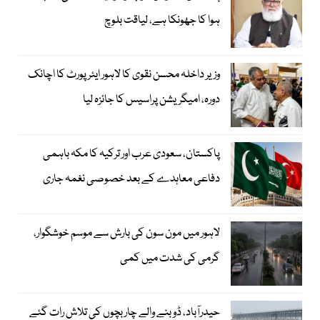
ہوا کا جھونکا ہے، لیاقت بلوچ
وزیر داخلہ محسن نقوی کا لاہور ایئر پورٹ کا اچانک
دورہ، امیگریشن پراسیس کا جائزہ لیا
پاکستان، سعودی عرب اور ترکیہ کا مکہ باہمی
دفاعی معاہدے کے بعد خصوصی نغمہ جاری
لاہور میں مون سون کی بارش سے موسم خوشگوار،
گرمی کی شدت میں کمی
حیدرآباد، ڈوبنے والے چار بچوں کی تلاش رات گئے