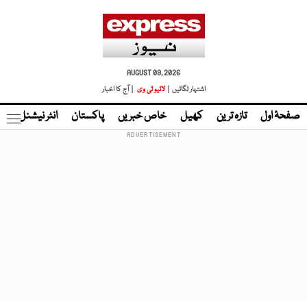
AUGUST 09, 2026
اشتہار لگائیں |
لائیو ٹی وی
| آج کا اخبار
صفحۂ اول
تازہ ترین
کھیل
خاص خبریں
پاکستان
انٹر نیشنل
ٹا