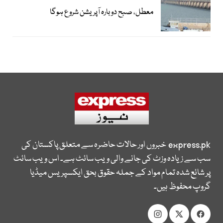
معطل، صبح دوبارہ آپریشن شروع ہوگا
express.pk
خبروں اور حالات حاضرہ سے متعلق پاکستان کی
سب سے زیادہ وزٹ کی جانے والی ویب سائٹ ہے۔ اس ویب سائٹ
پر شائع شدہ تمام مواد کے جملہ حقوق بحق ایکسپریس میڈیا
گروپ محفوظ ہیں۔