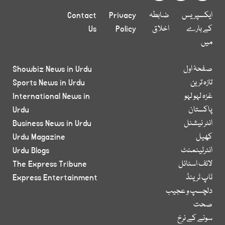
ایکسپریس
ضابطہ
Privacy
Contact
کے بارے
اخلاق
Policy
Us
میں
صفحۂ اول
Showbiz News in Urdu
تازہ ترین
Sports News in Urdu
غزہ لہو لہو
International News in
پاکستان
Urdu
انٹر نیشنل
Business News in Urdu
کھیل
Urdu Magazine
انٹرٹینمنٹ
Urdu Blogs
لائف اسٹائل
The Express Tribune
ٹاپ ٹرینڈ
Express Entertainment
دلچسپ و عجیب
صحت
سونے کے نرخ