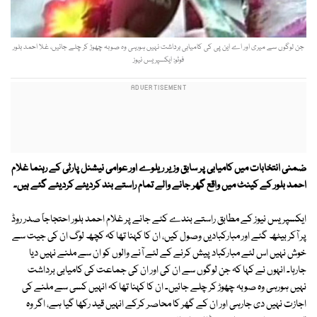
جن لوگوں سے میری اور اے این پی کی کامیابی برداشت نہیں ہورہی وہ صوبہ چھوڑ کر چلے جائیں، غلا احمد بلور
فوٹو: ایکسپریس نیوز
ضمنی انتخابات میں کامیابی پر سابق وزیر ریلوے اور عوامی نیشنل پارٹی کے رہنما غلام
احمد بلور کے کینٹ میں واقع گھر جانے والے تمام راستے بند کردیئے کردیئے گئے ہیں۔
ایکسپریس نیوز کے مطابق راستے بندے کئے جانے پر غلام احمد بلور احتجاجاً صدر روڈ
پر آکر بیٹھ گئے اور مبارکبادیں وصول کیں، ان کا کہنا تھا کہ کچھ لوگ ان کی جیت سے
خوش نہیں اس لئے مبارکباد پیش کرنے کے لئے آنے والوں کو ان سے ملنے نہیں دیا
جارہا۔ انہوں نے کہا کہ جن لوگوں سے ان کی اور ان کی جماعت کی کامیابی برداشت
نہیں ہورہی وہ صوبہ چھوڑ کر چلے جائیں۔ ان کا کہنا تھا کہ انہیں کسی سے ملنے کی
اجازت نہیں دی جارہی اور ان کے گھر کا محاصر کرکے انہیں قید رکھا گیا ہے، اگر وہ