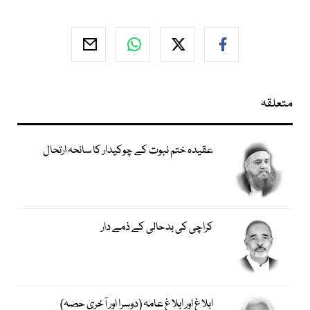
متعلقہ
عقیدہ ختم نبوت کے چوکیدار کا سانحہ ارتحال
کراچی کی بدحالی کے ذمے دار
ابلاغ اور ابلاغِ عامہ (دوسرا اور آخری حصہ)