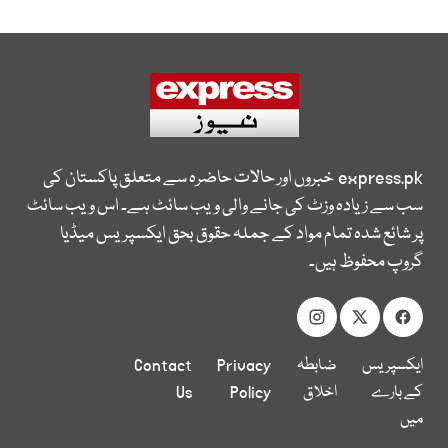
express.pk
خبروں اور حالات حاضرہ سے متعلق پاکستان کی
سب سے زیادہ وزٹ کی جانے والی ویب سائٹ ہے۔ اس ویب سائٹ
پر شائع شدہ تمام مواد کے جملہ حقوق بحق ایکسپریس میڈیا
گروپ محفوظ ہیں۔
ایکسپریس
ضابطہ
Privacy
Contact
کے بارے
اخلاق
Policy
Us
میں