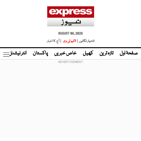
AUGUST 06, 2026
اشتہار لگائیں |
لائیو ٹی وی
| آج کا اخبار
صفحۂ اول
تازہ ترین
کھیل
خاص خبریں
پاکستان
انٹر نیشنل
ٹا