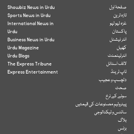
صفحۂ اول
Showbiz News in Urdu
تازہ ترین
Sports News in Urdu
غزہ لہو لہو
International News in
پاکستان
Urdu
انٹر نیشنل
Business News in Urdu
کھیل
Urdu Magazine
انٹرٹینمنٹ
Urdu Blogs
لائف اسٹائل
The Express Tribune
ٹاپ ٹرینڈ
Express Entertainment
دلچسپ و عجیب
صحت
سونے کے نرخ
پیٹرولیم مصنوعات کی قیمتیں
سائنس و ٹیکنالوجی
بلاگ
بزنس