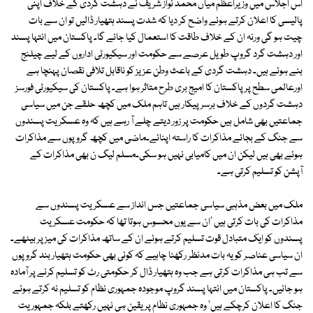
اس اجلاس میں وزیراعظم میاں محمد نواز شریف نے دہشت گردی کے خلاف اپنی
پالیسی کا اعلان کرتے ہوئے واضح کر دیا کہ شدت پسند ہتھیار ڈالیں تو ان سے بات
چیت ہو گی ورنہ ان کے خلاف طاقت کا استعمال کیا جائے گا۔ پاکستان میں انتہا پسند
اور دہشت گرد گروپ طویل عرصے سے حکومت اور سیکیورٹی اداروں کے لیے چیلنج
بنے ہوئے ہیں۔ دہشت گردی کے باعث وطن عزیز کو ناقابل تلافی نقصان پہنچا ہے
اورعالمی سطح پر پاکستان کا امیج بری طرح متاثر ہوا ہے۔ پاکستان کی سیکیورٹی فورسز
دہشت گردوں کے خلاف برسرپیکار ہیں تاہم ملک میں کچھ حلقے جن میں سیاسی
جماعتیں بھی شامل ہیں حکومت پر زور دیتے چلے آ رہے ہیں کہ وہ عسکریت پسندوں
سے جنگ کے بجائے مذاکرات کا راستہ اپنائے۔ماضی میں کچھ گروپوں سے مذاکرات
ہوئے بھی ہیں لیکن ان میں کامیابی نہیں ہو سکی۔مسلم لیگ ن بھی مذاکرات کے
آپشن کو تسلیم کرتی ہے۔
ملک میں بعض مذہبی سیاسی جماعتیں جس انداز سے عسکریت پسندوں سے
مذاکرات کی بات کرتی ہیں 'ان سے یوں محسوس ہوتا تھا کہ حکومت عسکریت
پسندوں کو ایک متبادل قوت تسلیم کرتے ہوئے ان کے ساتھ مذاکرات کی میز پر بیٹھے۔
ان سیاسی عناصر کو یہ بات مدنظر رکھنا چاہیے کہ کوئی بھی حکومت ہتھیار بند گروپوں
سے تب ہی مذاکرات کرتی ہے جب وہ ہتھیار ڈال کر حکومتی رٹ کو تسلیم کرنے پر آمادہ
ہو جائیں۔ پاکستان میں انتہا پسند گروپ موجودہ جمہوری نظام کو تسلیم نہ کرتے ہوئے
جنگ کا اعلان کرچکے ہیں' وہ جمہوری نظام پر یقین ہی نہیں رکھتے بلکہ جمہوریت