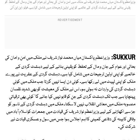
وزیراعظم پاکستان میاں محمد نواز شریف نے ملک میں امن و امان کی بحالی اور عوام کے جان و مال کے تحفظ کو
یقینی بنانے کے لیے دہشت گردی کے خاتمے کو اپنی اولین ترجیحات میں شامل کیا ہے۔ فوٹو : این این آئی
SUKKUR:
وزیراعظم پاکستان میاں محمد نواز شریف نے ملک میں امن و امان کی
بحالی اور عوام کے جان و مال کے تحفظ کو یقینی بنانے کے لیے دہشت گردی کے
خاتمے کو اپنی اولین ترجیحات میں شامل کیا ہے۔ دہشت گردی کے عفریت نے پورے
ملک کو اپنی لپیٹ میں لے رکھا ہے۔ کوئی دن ایسا نہیں گزرتا جب ملک میں کوئی
دہشت گردی کی واردات نہ ہوتی ہو۔ اس نے ملک کی معیشت کو بھی شدید نقصان
پہنچایا ہے جب تک دہشت گردی کے جن کو قابو نہیں کیا جائے گا' کوئی بھی ترقیاتی
منصوبہ ملک میں معاشی انقلاب نہیں لا سکتا۔ ملک میں دہشت گردی کے ناسور کو
جڑ سے اکھاڑنے کے لیے وزیراعظم نواز شریف کی قیادت میں جمعرات کواسلام آباد میں
وفاقی کابینہ کی دفاعی کمیٹی کااہم اجلاس ہوا جس میں سول و عسکری قیادت نے
شرکت کی۔