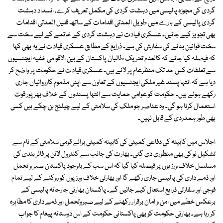
گردی کی مجوزہ پالیسی میں دہشت گردی کی مکمل تعریف کرے، انسداد دہشت
گردی پالیسی کے بارے میں طویل المدتی اقدامات کے ساتھ قلیل المدتی اقدامات
بھی تجویز کیے جائیں۔ عسکری قیادت نے دہشت گردی کے خاتمے کے لیے سخت سے
سخت قوانین بنانے کی سفارش کی ہے۔ ذرایع کے مطابق عسکری قیادت نے یہ بھی کہا
کہ فیصلہ کیا جائے کہ کالعدم تحریک طالبان پاکستان کے بین الاقوامی خفیہ ایجنسیوں
سے تعلقات کس حد تک منظرعام پر لانے ہیں۔ عسکری قیادت نے حکومت پر واضح کر
دیا ہے کہ انتہا پسند غیر ملکی ایجنسیوں کے تعاون سے اپنی مذموم کارروائیاں جاری
رکھے ہوئے ہیں۔ حکومت کو عوامی حمایت سے انتہا پسندوں کے خلاف بھرپور قوت
استعمال کرنا ہو گی۔ وہ عناصر جو ملک کی سلامتی کے لیے چیلنج بن چکے ہیں کسی
بھی طور ہمدردی کے قابل نہیں۔
اجلاس میں کابینہ کی دفاعی کمیٹی کی کابینہ کمیٹی برائے قومی سلامتی کے نام سے
تشکیل نو کی بھی منظوری دی گئی۔ بھارت کی جانب سے کنٹرول لائن پر فائر بندی کی
مسلسل خلاف ورزیوں پر فیصلہ کیا گیا کہ اس سب کے باوجود پاکستان صبر و تحمل
اور ذمے داری کی پالیسی جاری رکھے گا اور بھارتی خلاف ورزیوں کو روکنے کے لیے تمام
فوجی اور سفارتی ذرایع استعال کیے جائیں گے۔ پاکستان بھارتی جارحانہ پالیسی کے
برعکس خطے میں امن و امان برقرار رکھنے کے لیے صبروتحمل اور ذمے داری کا مظاہرہ
کر رہا ہے۔ بھارتی حکومت کو بھی پاکستانی حکومت کے اس دوستانہ پیغام کا جواب