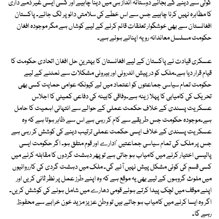
گولی سے دینے کے بجائے دوستانہ انداز ہی میں دینا چاہیے اور کسی ایسی غیر ذمے داری
کا مظاہرہ نہیں کرنا چاہیے جس سے اس خطے کی سلامتی دائو پر لگ جائے۔ پاکستان
افغانستان سے بھی خوشگوار تعلقات قائم کرنے کے لیے کوشاں ہے مگر موجودہ افغان
حکومت مسلسل معاندانہ رویہ اپنائے ہوئے ہے۔
عسکری قیادت نے پاکستان کے لیے افغانستان کا بہترین حل افغان اتحادی حکومت کا
قیام قرار دیا ہے۔ملک کو درپیش اندرونی اور بیرونی مشکلات سے نمٹنے کے لیے
حکومت تمام سیاسی جماعتوں کو اعتماد میں لے کیونکہ عوامی حمایت کسی بھی
تحریک کی کامیابی کا پہلا زینہ ہے۔وفاقی کابینہ کی دفاعی کمیٹی کا اجلاس
عسکریت پسندی کے خلاف حکمت عملی کے حوالے سے انتہائی اہمیت کا حامل
ہے۔موجودہ حکومت جس طریقے سے کام کر رہی ہے اس سے ظاہر ہوتا ہے کہ وہ
عسکریت پسندی کے خلاف ایسی حکمت عملی ترتیب دینے کی کوشش کر رہی ہے
جس پر ملک کی تمام سیاسی جماعتیں 'ادارے اور قوم متفق ہو۔ اگر حکومت ایسی
پالیسی اختیار کرنے میں کامیاب ہو جاتی ہے تو پھر دہشت گردوں کا مقابلہ کرنے میں
کسی قسم کی کوئی مشکل پیش نہیں آئے گی۔ ملک میں دہشت گردی کی کارروائیوں
میں ملوث گروہوں کے لیے بھی یہ موقع ہے کہ وہ اپنے طرز عمل پر نظر ثانی کریں اور
اپنے موقف میں لچک پیدا کرتے ہوئے قومی دھارے میں شامل ہونے کی کوشش کریں۔
اگر وہ ایسا کرنے میں کامیاب ہو جاتے ہیں تو وطن عزیز مزید خون خرابے سے محفوظ
رہے گا۔