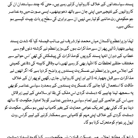
پسند سیاستدانوں کے خلاف کارروائیاں کرتے رہے ہیں۔ حتیٰ کہ چند سیاستدان ان کی
کارروائیوں کے نتیجے میں اپنی جان سے ہاتھ دھو بیٹھے۔ ایسی صورت میں وہ عناصر
جو حکومتی رٹ ماننے کو تیار ہی نہیں ان سے برابری کی سطح پر بات چیت کیسے ہو
سکتی ہے۔
لہٰذا وزیراعظم پاکستان میاں محمد نواز شریف نے صائب فیصلہ کیا کہ شدت پسند
پہلے ہتھیار ڈالیں پھر ان سے مذاکرات ہوں گے۔وزیراعظم نے گزشتہ دنوں قوم سے
خطاب کے دوران انتہا پسند گروپوں کو مذاکرات کی پیشکش کی تھی' اس حوالے سے
مختلف حلقے تحفظات کا اظہار بھی کر رہے تھے۔اب وفاقی کابینہ کی دفاعی کمیٹی
کے اجلاس میں وزیراعظم نے عسکریت پسندوں پر واضح کر دیا ہے کہ اگر انھوں نے
مذاکرات سے قبل ہتھیار نہ ڈالے اور اپنی کارروائیاں جاری رکھیں تو پھر ان کے خلاف
طاقت کا استعمال کیا جائے گا۔ عسکریت پسندوں کے ہمدرد سیاسی عناصر کو بھی
یہ سمجھ لینا چاہیے کہ دہشت گردی اس ملک کی بقا اور سلامتی کے لیے زہر قاتل
ہے،اس کے خاتمے کے لیے تمام سیاسی و مذہبی عناصر کو بلا امتیاز حکومت کا ساتھ
دینا ہو گا۔ کوئی بھی تحریک عوامی حمایت کے بغیر کامیاب نہیں ہو سکتی، حکومت کو
دہشت گردی کے خلاف اپنی مہم کو کامیابی سے ہمکنار کرنے کے لیے گراس روٹ
لیول پر عوام کو متحرک کرنا ہو گا۔
ذرایع کے مطابق اجلاس میں عسکری قیادت نے حکومت سے کہا کہ وہ انسداد دہشت