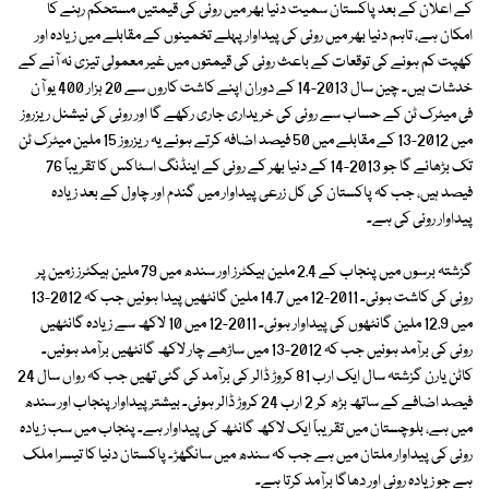
کے اعلان کے بعد پاکستان سمیت دنیا بھر میں روئی کی قیمتیں مستحکم رہنے کا
امکان ہے، تاہم دنیا بھر میں روئی کی پیداوار پہلے تخمینوں کے مقابلے میں زیادہ اور
کھپت کم ہونے کی توقعات کے باعث روئی کی قیمتوں میں غیر معمولی تیزی نہ آنے کے
خدشات ہیں۔ چین سال 2013-14 کے دوران اپنے کاشت کاروں سے 20 ہزار 400 یو آن
فی میٹرک ٹن کے حساب سے روئی کی خریداری جاری رکھے گا اور روئی کی نیشنل ریزروز
میں 2012-13 کے مقابلے میں 50 فیصد اضافہ کرتے ہوئے یہ ریزروز 15 ملین میٹرک ٹن
تک بڑھائے گا جو 2013-14 کے دنیا بھر کے روئی کے اینڈنگ اسٹاکس کا تقریباً 76
فیصد ہیں، جب کہ پاکستان کی کل زرعی پیداوار میں گندم اور چاول کے بعد زیادہ
پیداوار روئی کی ہے۔
گزشتہ برسوں میں پنجاب کے 2.4 ملین ہیکٹرز اور سندھ میں 79 ملین ہیکٹرز زمین پر
روئی کی کاشت ہوئی۔ 2011-12 میں 14.7 ملین گانٹھیں پیدا ہوئیں جب کہ 2012-13
میں 12.9 ملین گانٹھوں کی پیداوار ہوئی۔ 2011-12 میں 10 لاکھ سے زیادہ گانٹھیں
روئی کی برآمد ہوئیں جب کہ 2012-13 میں ساڑھے چار لاکھ گانٹھیں برآمد ہوئیں۔
کاٹن یارن گزشتہ سال ایک ارب 81 کروڑ ڈالر کی برآمد کی گئی تھیں جب کہ رواں سال 24
فیصد اضافے کے ساتھ بڑھ کر 2 ارب 24 کروڑ ڈالر ہوئی۔ بیشتر پیداوار پنجاب اور سندھ
میں ہے، بلوچستان میں تقریباً ایک لاکھ گانٹھ کی پیداوار ہے۔ پنجاب میں سب زیادہ
روئی کی پیداوار ملتان میں ہے جب کہ سندھ میں سانگھڑ۔ پاکستان دنیا کا تیسرا ملک
ہے جو زیادہ روئی اور دھاگا برآمد کرتا ہے۔