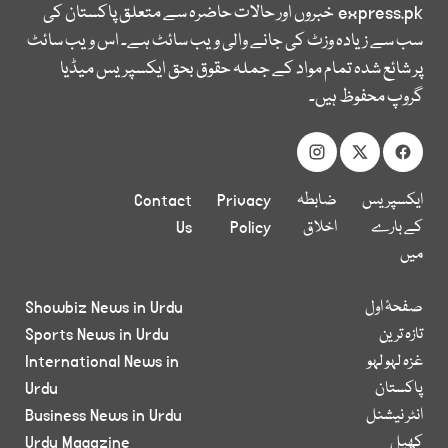
express.pk
خبروں اور حالات حاضرہ سے متعلق پاکستان کی
سب سے زیادہ وزٹ کی جانے والی ویب سائٹ ہے۔ اس ویب سائٹ
پر شائع شدہ تمام مواد کے جملہ حقوق بحق ایکسپریس میڈیا
گروپ محفوظ ہیں۔
ایکسپریس
ضابطہ
Privacy
Contact
کے بارے
اخلاق
Policy
Us
میں
صفحۂ اول
Showbiz News in Urdu
تازہ ترین
Sports News in Urdu
غزہ لہو لہو
International News in
پاکستان
Urdu
انٹر نیشنل
Business News in Urdu
کھیل
Urdu Magazine