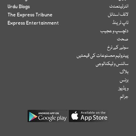
انٹرٹینمنٹ
Urdu Blogs
لائف اسٹائل
The Express Tribune
ٹاپ ٹرینڈ
Express Entertainment
دلچسپ و عجیب
صحت
سونے کے نرخ
پیٹرولیم مصنوعات کی قیمتیں
سائنس و ٹیکنالوجی
بلاگ
بزنس
ویڈیوز
جرائم