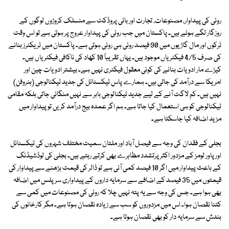
روئی کی پیداوار، مصنوعات، تجارت اور بائی پروڈکٹ سے منسلک کروڑوں لوگوں کے
روزگار لگے ہوئے ہیں۔ پاکستان میں جب روئی کی پیداوار عروج پر ہوتی ہے تو اس وقت
ٹرکوں اور مال گاڑیوں میں 90 فیصد روئی ہی روئی ہوتی ہے۔ پاکستان میں ٹریکٹرز بنانے
کی صرف 4/5 فیکٹریاں موجود ہیں۔ یہاں تقریباً 10 کھاد کی ناکافی فیکٹریاں ہیں۔
کیڑے مار ادویات بنانے کی کوئی معقول فیکٹری نہیں ہے۔ بیشتر ادویات چین اور
امریکا سے درآمد کی جاتی ہیں۔ ہمارے پاس ٹیکسٹائل کی جدید ٹیکنالوجی (ہنروفن)
نہیں ہیں۔ کم لاگت آنے کے لیے جدید ٹیکنالوجی باہر سے نہیں منگائی جاتی بلکہ مقامی
ٹیکنالوجی کو ہی استعمال کیا جاتا ہے۔ ہم اگر عمدہ بیج درآمد کریں تو پیداوار میں
مزید اضافہ کیا جاسکتا ہے۔
بجلی کے فقدان کی وجہ سے فیصل آباد اور ملتان سمیت مختلف شہروں کی ٹیکسٹائل
اور پاور لومز کے مزدور اکثر پرتشدد مظاہرے بھی کرتے رہتے ہیں۔ بجلی کی لوڈشیڈنگ
کے باعث پیداوار میں اگر 10 فیصد کمی آئی ہے تو ڈالر کی قیمت بڑھنے سے پیداوار کی
قیمتوں میں 35 فیصد کے اضافے سے سرمایہ داروں کے پیداواری سر پلس میں اضافہ
بھی ہوا ہے۔ جس کی وجہ سے یہ پتہ نہیں چلا کہ روئی کی مصنوعات میں کمی سے
کتنا نقصان ہوا۔ اس میں مزدوروں کو سب سے زیادہ نقصان ہوتا ہے۔ مگر کارخانوں کی
بندش سے سرمایہ دار کو بھی نقصان ہوتا ہے۔