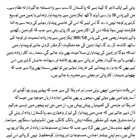
روئی کے ایک تاجر کا کہنا ہے کہ پاکستان کا سب سے بڑا مسئلہ جاگیردارانہ نظام ہے۔
جن کے پاس 10 ہزار سے ڈیڑھ لاکھ ایکڑ زمین ہے، وہ پیداوار بڑھانے یا زمین میں توسیع
کرنے پر توجہ نہیں دے گا اس لیے کہ اس کی خاصی پیداوار ہونے کی وجہ سے وہ اتنا
فکرمند نہیں ہوتا بلکہ اس کی اکثر زمین بے کار پڑی رہتی ہے جب کہ کم زمین رکھنے
والے زمیندار یعنی جس کے پاس 100/50 ایکڑ زمین ہے وہ زیادہ اہمیت اور توجہ کے
ساتھ کاشت کرے گا۔ لہٰذا زمین کی حد ملکیت اگر مقرر کردی جائے تو پیداوار میں
اضافہ ہوگا اور زمین کی پیداواری صلاحیت بھی بڑھ جائے گی۔ ہمارے اکثر زیادہ زمین
رکھنے والے جاگیردار بجلی اور پانی سے بھرپور فائدہ اور سہولت حاصل کرتے ہیں، اس
لیے بھی کہ وہ بڑے پیمانے کے خریدار ہوتے ہیں تو انھیں سستا بھی پڑتا ہے جب کہ
چھوٹے زمیندار اکثر پانی اور بجلی سے محروم رہ جاتے ہیں۔
اس وقت دنیا میں اچھی روئی مصر اور امریکا کی ہے جب کہ پہلے پیرو، یوراگوئے اور
آسٹریلیا میں بھی ہوتی تھی۔ بیجوں پر بھی عالمی اجارہ داریاں موجود ہیں جیساکہ
امریکا اور جرمنی کی کمپنیاں پیش پیش ہیں۔ ان میں جی ایم بیجوں میں ایسے جراثیم
ڈال دیے جاتے ہیں کہ جس میں پیداوار کی تیز تر بڑھوتری ہو۔ پاکستان زیادہ تر روئی کی
برآمد مشرق بعید کے ملکوں بنگلہ دیش، ہانگ کانگ، چین، انڈونیشیا، سنگاپور ، میانمار
اور کچھ ہندوستان میں بھی کرتا ہے جب کہ ہماری مصنوعات زیادہ تر امریکا اور یورپ
جاتی ہیں۔ ہم اپنی بیشتر اجناس، مصنوعات اور پیداوار کو محفوظ نہیں کرپاتے اس لیے