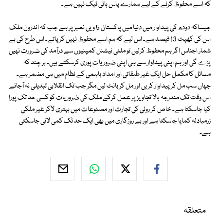
کہ اسے محفوظ کرنے کے لیے ہمارے پاس ہائی ٹیک نہیں ہے۔
جیساکہ دودھ کی پیداوار میں دنیا میں پاکستان 5 ویں نمبر پر ہے جب کہ اندرون ملک
اس کی کھپت 13 فیصد ہے۔ اس لیے کہ ہم اسے محفوظ نہیں کرپاتے۔ اس طرح کی بے
شمار اجناس اگر ہم محفوظ کرلیں تو ملٹی نیشنل کمپنیوں سے درآمد کی ضرورت نہیں
پڑے گی اور ہم اپنی پیداوار سے ہی اپنی ضروریات پوری کرسکتے ہیں۔ ہر چند کہ
مسائل کا مکمل حل ایک غیر طبقاتی اور امداد باہمی کے نظام میں ہی مضمر ہے۔
جہاں سب مل کر پیداوار کریں اور مل کر بانٹ لیں مگر جب تک انقلابی تبدیلی نہ آجائے
اس وقت تک مندرجہ بالا تجاویز پر عمل کرکے ملک کی ضروریات کو کسی حد تک پورا
کیا جاسکتا ہے۔ خاص کر روئی کی تجارت اور مصنوعات میں بہتری لاکر غیر ملکی
زرمبادلہ کمایا جاسکتا ہے اور بے روزگاری میں بھی ایک حد تک کمی لائی جاسکتی
ہے۔
متعلقہ