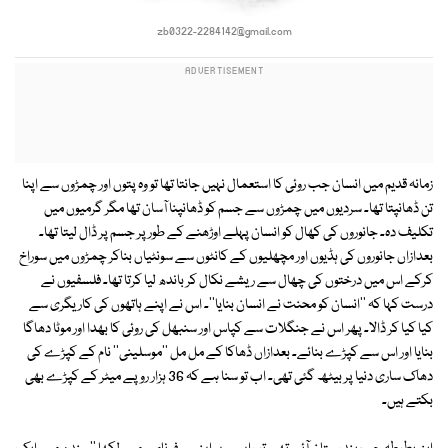
zb0322-2284142@gmail.com
زمانہ قدیم میں انسان جب روئی کا استعمال نہیں جانتا تھا تو وہ پتوں اور چمڑوں سے اپنا
تن ڈھانپتا تھا۔ سردیوں میں چمڑوں سے جسم کو ڈھانپنا آسان تھا مگر گرمیوں میں
تکلیف دہ۔ جانوروں کی کھال کو انسان پہلے اوڑھنے کے طور پر جسم پر ڈال لیتا تھا۔
بعدازاں جانوروں کی ہڈیوں اور مچھلیوں کے کانٹوں سے سونٹیاں بناکر چمڑوں میں سوراخ
کرکے اس میں درختوں کی چھال سے ریشے نکال کر باندھ لیا کرتا تھا۔ فلسفیوں نے
درست کہا کہ ''انسان کو محنت نے انسان بنایا''۔ اس نے اپنے ہاتھوں کی کاریگری سے
کیا کیا کر ڈالا۔ پھر اس نے جنگلات سے کپاس اور سنبھل کی روئی کا بھدا اور موٹا دھاگا
بنایا اور اس سے کپڑے بنائے۔ بعدازاں ڈھاکا کے مل مل ''موسلینی'' نام کے کپڑے کی
دھاک ساری دنیا پر بیٹھ گئی تھی۔ اب تو سنا ہے کہ 36 ہزار روپے میٹر کے کپڑے بھی
بکتے ہیں۔