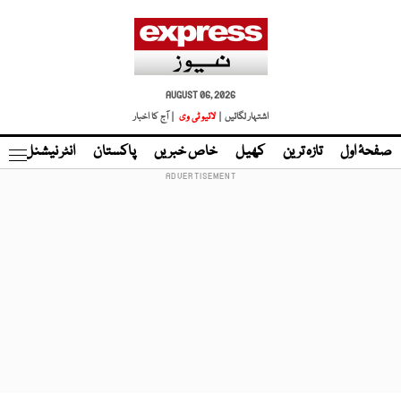
AUGUST 06, 2026
اشتہار لگائیں |
لائیو ٹی وی
| آج کا اخبار
صفحۂ اول
تازہ ترین
کھیل
خاص خبریں
پاکستان
انٹر نیشنل
ٹا