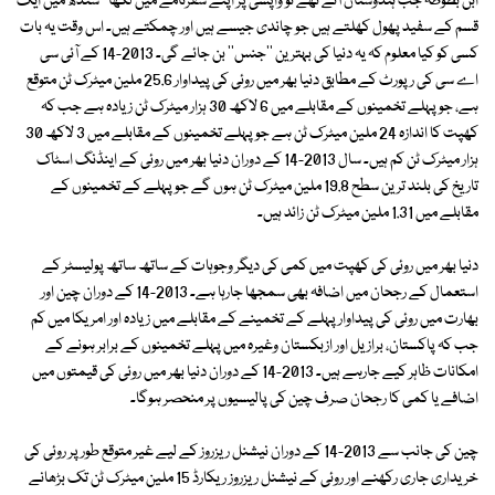
ابن بطوطہ جب ہندوستان آئے تھے تو واپسی پر اپنے سفرنامے میں لکھا ''سندھ میں ایک
قسم کے سفید پھول کھلتے ہیں جو چاندی جیسے ہیں اور چمکتے ہیں۔ اس وقت یہ بات
کسی کو کیا معلوم کہ یہ دنیا کی بہترین ''جنس'' بن جائے گی۔ 2013-14 کے آئی سی
اے سی کی رپورٹ کے مطابق دنیا بھر میں روئی کی پیداوار 25.6 ملین میٹرک ٹن متوقع
ہے، جو پہلے تخمینوں کے مقابلے میں 6 لاکھ 30 ہزار میٹرک ٹن زیادہ ہے جب کہ
کھپت کا اندازہ 24 ملین میٹرک ٹن ہے جو پہلے تخمینوں کے مقابلے میں 3 لاکھ 30
ہزار میٹرک ٹن کم ہیں۔ سال 2013-14 کے دوران دنیا بھر میں روئی کے اینڈنگ اسٹاک
تاریخ کی بلند ترین سطح 19.8 ملین میٹرک ٹن ہوں گے جو پہلے کے تخمینوں کے
مقابلے میں 1.31 ملین میٹرک ٹن زائد ہیں۔
دنیا بھر میں روئی کی کھپت میں کمی کی دیگر وجوہات کے ساتھ ساتھ پولیسٹر کے
استعمال کے رجحان میں اضافہ بھی سمجھا جارہا ہے۔ 2013-14 کے دوران چین اور
بھارت میں روئی کی پیداوار پہلے کے تخمینے کے مقابلے میں زیادہ اور امریکا میں کم
جب کہ پاکستان، برازیل اور ازبکستان وغیرہ میں پہلے تخمینوں کے برابر ہونے کے
امکانات ظاہر کیے جارہے ہیں۔ 2013-14 کے دوران دنیا بھر میں روئی کی قیمتوں میں
اضافے یا کمی کا رجحان صرف چین کی پالیسیوں پر منحصر ہوگا۔
چین کی جانب سے 2013-14 کے دوران نیشنل ریزروز کے لیے غیر متوقع طور پر روئی کی
خریداری جاری رکھنے اور روئی کے نیشنل ریزروز ریکارڈ 15 ملین میٹرک ٹن تک بڑھانے