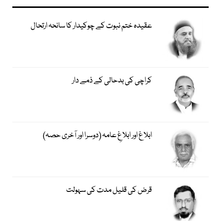
عقیدہ ختم نبوت کے چوکیدار کا سانحہ ارتحال
کراچی کی بدحالی کے ذمے دار
ابلاغ اور ابلاغِ عامہ (دوسرا اور آخری حصہ)
قرض کی قلیل مدت کی سہولت