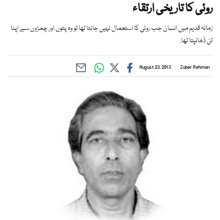
روئی کا تاریخی ارتقاء
زمانہ قدیم میں انسان جب روئی کا استعمال نہیں جانتا تھا تو وہ پتوں اور چمڑوں سے اپنا
تن ڈھانپتا تھا.
August 23, 2013
Zuber Rehman