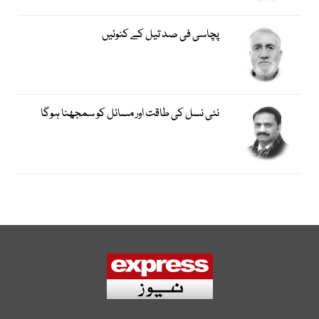
پچاسی فی صد تیل کے کنوئیں
نئی نسل کی طاقت اور مسائل کو سمجھنا ہوگا