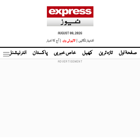
AUGUST 08, 2026
اشتہار لگائیں |
لائیو ٹی وی
| آج کا اخبار
صفحۂ اول
تازہ ترین
کھیل
خاص خبریں
پاکستان
انٹر نیشنل
ٹا