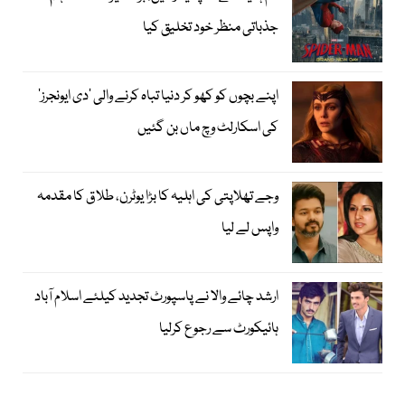
جذباتی منظر خود تخلیق کیا
اپنے بچوں کو کھو کر دنیا تباہ کرنے والی ’دی ایونجرز‘
کی اسکارلٹ وچ ماں بن گئیں
وجے تھلاپتی کی اہلیہ کا بڑا یوٹرن، طلاق کا مقدمہ
واپس لے لیا
ارشد چائے والا نے پاسپورٹ تجدید کیلئے اسلام آباد
ہائیکورٹ سے رجوع کرلیا