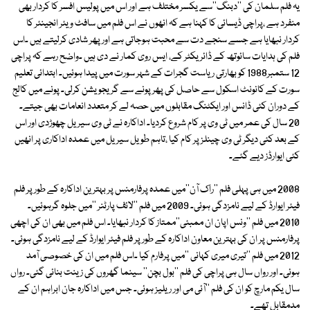
یہ فلم سلمان کی ''دبنگ''سے یکسر مختلف ہے اور اس میں پولیس افسر کا کردار بھی
منفرد ہے ،پراچی ڈیسائی کا کہنا ہے کہ انھوں نے اس فلم میں سافٹ ویئر انجینئر کا
کردار نبھایا ہے جسے سنجے دت سے محبت ہوجاتی ہے اور پھر شادی کرلیتے ہیں ۔اس
فلم کی ہدایات سائوتھ کے ڈائریکٹر کے، ایس روی کمار نے دی ہیں ۔واضح رہے کہ پراچی
12 ستمبر1988 کو بھارتی ریاست گجرات کے شہر سورت میں پیدا ہوئیں۔ ابتدائی تعلیم
سورت کے کانونٹ اسکول سے حاصل کی پھر پونے سے گریجویشن کرلی۔ پونے میں کالج
کے دوران کئی ڈانس اور ایکٹنگ مقابلوں میں حصہ لے کر متعدد انعامات بھی جیتے۔
20 سال کی عمر میں ٹی وی پر کام شروع کردیا۔ اداکارہ نے ٹی وی سیریل چھوڑدی اور اس
کے بعد کئی دیگر ٹی وی چینلز پر کام کیا ،تاہم طویل سیریل میں عمدہ اداکاری پر انھیں
کئی ایوارڈز دیے گئے۔
2008 میں ہی پہلی فلم ''راک آن''میں عمدہ پرفارمنس پر بہترین اداکارہ کے طور پر فلم
فیئر ایوارڈ کے لیے نامزدگی ہوئی۔ 2009 میں فلم ''لائف پارٹنر ''میں جلوہ گرہوئیں۔
2010 میں فلم ''ونس اپان ان ممبئی''ممتاز کا کردار نبھایا۔ اس فلم میں بھی ان کی اچھی
پرفارمنس پر ان کی بہترین معاون اداکارہ کے طور پر فلم فیئر ایوارڈ کے لیے نامزدگی ہوئی۔
2012 میں فلم ''تیری میری کہانی ''میں پرفارم کیا ۔اس فلم میں ان کی خصوصی آمد
ہوئی۔ اور رواں سال ہی پراچی کی فلم ''بول بچن'' سینما گھروں کی زینت بنائی گئی۔ رواں
سال یکم مارچ کو ان کی فلم ''آئی می اور ریلیز ہوئی۔ جس میں اداکارہ جان ابراہم ان کے
مدمقابل تھے۔