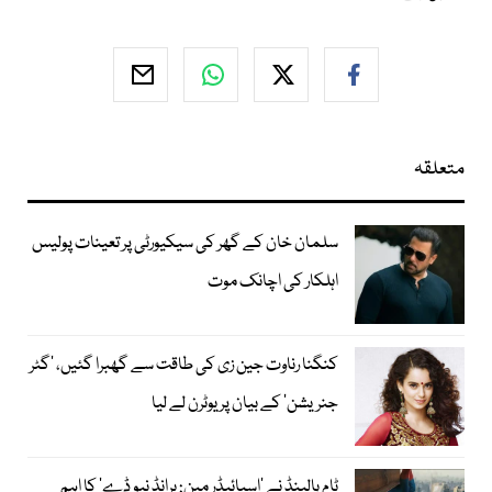
متعلقہ
سلمان خان کے گھر کی سیکیورٹی پر تعینات پولیس
اہلکار کی اچانک موت
کنگنا رناوت جین زی کی طاقت سے گھبرا گئیں، ’گٹر
جنریشن‘ کے بیان پر یوٹرن لے لیا
ٹام ہالینڈ نے ’اسپائیڈر مین: برانڈ نیو ڈے‘ کا اہم