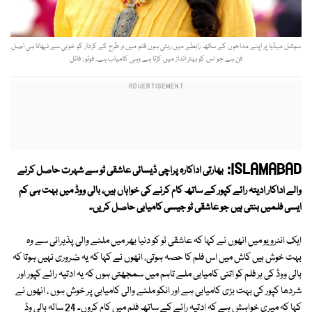
سوشل میڈیا پر اپنے مداحوں کے ساتھ رابطے میں رہتی ہوں فلم میں ہر طرح کے کردار کو خوبی سے نبھانا ہی اصل
فن ہے جو اس کو بہتر انداز میں کرتا ہے وہی کامیاب ہے۔ فوٹو : فائل
ISLAMABAD:
بھارتی اداکارہ پراچی ڈیسائی عاشقی ٹو سے شہرت حاصل کرنے
والے اداکار ادیتہ رائے کپور کے ساتھ کام کرنے کی خواہاں ہیں، بالی ووڈ میں بہت ہی کم
ایسی فلمیں بنتی ہیں جو عاشقی ٹو جیسی کامیابی حاصل کریں۔
ایک انٹرویو میں انھوں نے کہا کہ عاشقی ٹو کو دنیا بھر میں ملنے والی پذیرائی سے وہ
بہت خوش ہیں کاش میں اس فلم کا حصہ ہوتی، انھوں نے کہا کہ یہ ضروری نہیں ہوتا کہ
بالی ووڈ کی ہر فلم کو اتنی کامیابی ملے تاہم میں سمجھتی ہوں کہ یہ ادتیہ رائے کپور اور
شردھا کپور کی بہت بڑی کامیابی ہے اور انکو ملنے والی کامیابی پر خوش ہوں ، انھوں نے
کہا کہ میری خواہش ہے کہ ادتیہ رائے کے ساتھ فلم میں کام کروں۔ 24 سالہ بالی وڈ