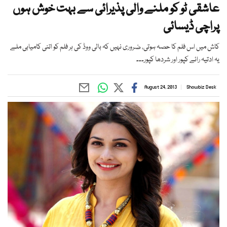
عاشقی ٹو کو ملنے والی پذیرائی سے بہت خوش ہوں
پراچی ڈیسائی
کاش میں اس فلم کا حصہ ہوتی، ضروری نہیں کہ بالی ووڈ کی ہر فلم کو اتنی کامیابی ملے
یہ ادتیہ رائے کپور اور شردھا کپور۔۔۔
August 24, 2013
Showbiz Desk