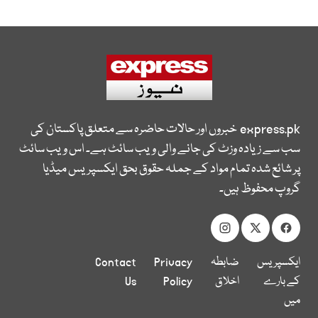
express.pk
خبروں اور حالات حاضرہ سے متعلق پاکستان کی
سب سے زیادہ وزٹ کی جانے والی ویب سائٹ ہے۔ اس ویب سائٹ
پر شائع شدہ تمام مواد کے جملہ حقوق بحق ایکسپریس میڈیا
گروپ محفوظ ہیں۔
ایکسپریس
ضابطہ
Privacy
Contact
کے بارے
اخلاق
Policy
Us
میں