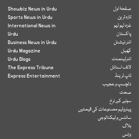
صفحۂ اول
Showbiz News in Urdu
تازہ ترین
Sports News in Urdu
غزہ لہو لہو
International News in
پاکستان
Urdu
انٹر نیشنل
Business News in Urdu
کھیل
Urdu Magazine
انٹرٹینمنٹ
Urdu Blogs
لائف اسٹائل
The Express Tribune
ٹاپ ٹرینڈ
Express Entertainment
دلچسپ و عجیب
صحت
سونے کے نرخ
پیٹرولیم مصنوعات کی قیمتیں
سائنس و ٹیکنالوجی
بلاگ
بزنس