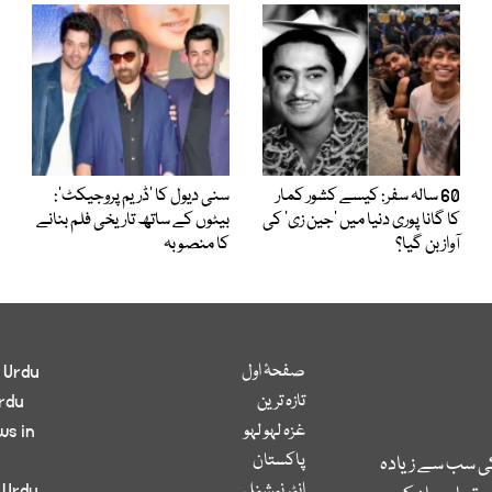
60 سالہ سفر: کیسے کشور کمار
سنی دیول کا ’ڈریم پروجیکٹ‘:
کا گانا پوری دنیا میں ’جین زی‘ کی
بیٹوں کے ساتھ تاریخی فلم بنانے
آواز بن گیا؟
کا منصوبہ
صفحۂ اول
 Urdu
تازہ ترین
rdu
غزہ لہو لہو
ws in
پاکستان
کی سب سے زیادہ
انٹر نیشنل
 Urdu