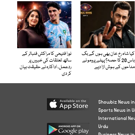
کیا شاہ رخ خان بھی ہوں گے بگ
نورا فتیحی کا مراکش فٹبالر کے
باس 20 کا حصہ؟ پہلے پرومو نے
ساتھ تعلقات کی خبروں پر
مداحوں کے ہوش اڑا دیے
ردعمل، اداکارہ نے حقیقت بیان
کر دی
Showbiz News in
Sports News in U
International Ne
Urdu
Business News in