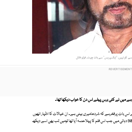
 ہے میں نے کئی برس پہلے اس دن کا خواب دیکھا تھا۔
نہیں ہے، مجھے اس بات پرفخرہے کہ شردھامیری بیٹی ہے۔ ان خیالات کا اظہار انھوں
نے ٹیلی فون پر نمائندہ ایکسپریس سے بات چیت کے دوران کیا انکا کہنا تھا کہ 90 دہائی میں جب اس فلم کا پہلاحصہ آیا تھا تومیں تب بھی اسے دیکھ