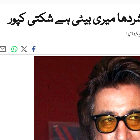
دھا میری بیٹی ہے شکتی کپور
کھا تھا