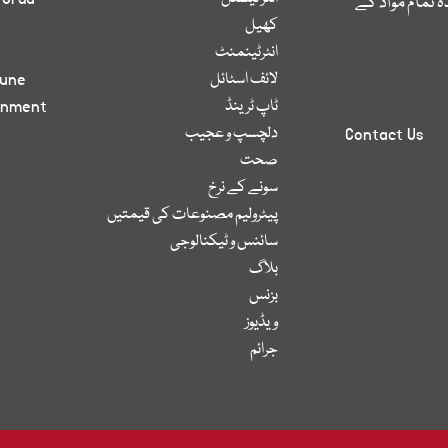
 تمام مواد کے
کھیل
انٹرٹینمنٹ
لائف اسٹائل
bune
ٹاپ ٹرینڈ
inment
دلچسپ و عجیب
Contact Us
صحت
سونے کے نرخ
پیٹرولیم مصنوعات کی قیمتیں
سائنس و ٹیکنالوجی
بلاگ
بزنس
ویڈیوز
جرائم