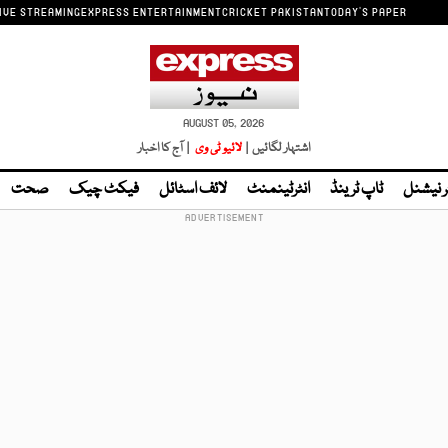
IVE STREAMING
EXPRESS ENTERTAINMENT
CRICKET PAKISTAN
TODAY'S PAPER
AUGUST 05, 2026
اشتہار لگائیں |
لائیو ٹی وی
| آج کا اخبار
ر نیشنل
ٹاپ ٹرینڈ
انٹرٹینمنٹ
لائف اسٹائل
فیکٹ چیک
صحت