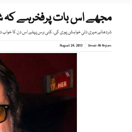
مجھے اس بات پرفخرہے کہ شر
شردھانے میری دلی خواہش پوری کی، کئی برس پہلے اس دن کا خواب دی
August 24, 2013
Umair Ali Anjum