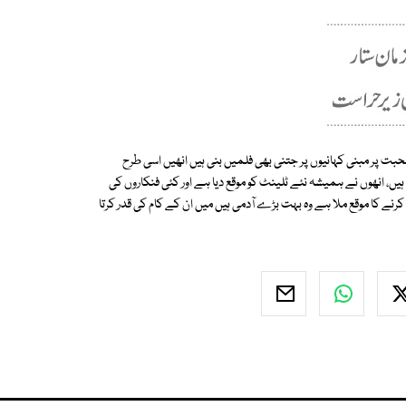
 محبت پر مبنی کہانیوں پر جتنی بھی فلمیں بنی ہیں انھیں اسی طرح
، انھوں نے ہمیشہ نئے ٹلینٹ کو موقع دیا ہے اور کئی فنکاروں کی
ے کا موقع ملا ہے وہ بہت بڑے آدمی ہیں میں ان کے کام کی قدر کرتا