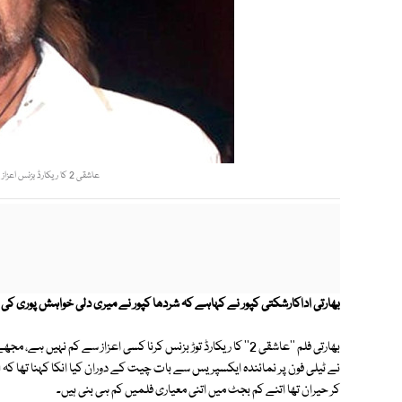
عاشقی 2 کا ریکارڈ بزنس اعزاز سے کم نہیں، ’’ایکسپریس‘‘ سے بات چیت۔ فوٹو: فائل
بھارتی اداکارشکتی کپور نے کہاہے کہ شردھا کپور نے میری دلی خواہش پوری کی
بھارتی فلم ''عاشقی 2'' کا ریکارڈ توڑ بزنس کرنا کسی اعزاز سے کم 
کر حیران تھا اتنے کم بجٹ میں اتنی معیاری فلمیں کم ہی بنی ہیں۔