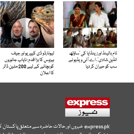
ٹام ہالینڈ اور زینڈایا کی ’ساؤتھ
لیونارڈو ڈی کیپریو اور جیف
انڈین شادی‘، اے آئی ویڈیو نے
بیزوس کا بڑا قدم: نایاب جانوروں
سب کو حیران کر دیا
کو بچانے کے لیے 200 ملین ڈالر
کا اعلان
express.pk
خبروں اور حالات حاضرہ سے متعلق پاکستان 