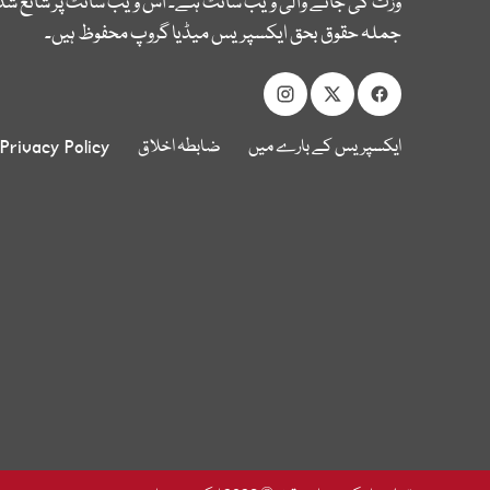
وزٹ کی جانے والی ویب سائٹ ہے۔ اس ویب سائٹ پر شائع شدہ
جملہ حقوق بحق ایکسپریس میڈیا گروپ محفوظ ہیں۔
ایکسپریس کے بارے میں
ضابطہ اخلاق
Privacy Policy