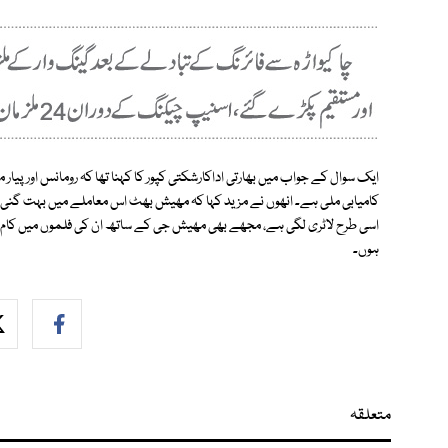
ایک سوال کے جواب میں بھارتی اداکارشکتی کپور کا کہنا تھا کہ رومانس اور پیار
کامیابی ملی ہے۔ انھوں نے مزید کہا کہ مھیش بھٹ اس معاملے میں بہت گنی ہیں
اسی طرح لاٹری لگی ہے، مجھے بھی مھیش جی کے ساتھ ان کی فلموں میں کام کرن
ہوں۔
متعلقہ