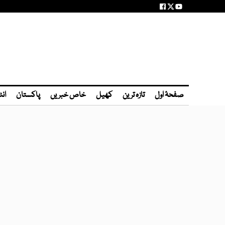
صفحۂ اول
تازہ ترین
کھیل
خاص خبریں
پاکستان
انٹ