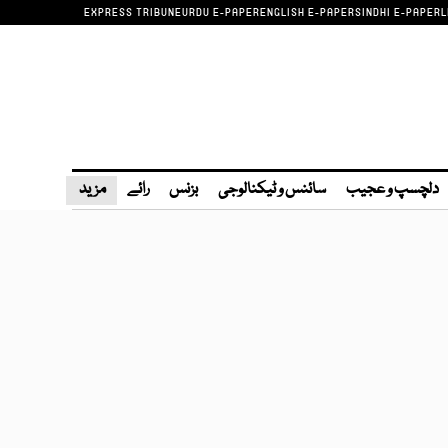
EXPRESS TRIBUNE
URDU E-PAPER
ENGLISH E-PAPER
SINDHI E-PAPER
L
دلچسپ و عجیب
سائنس و ٹیکنالوجی
بزنس
رائے
مزید