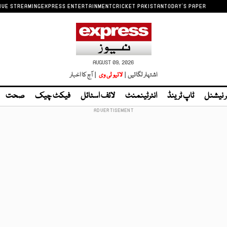
IVE STREAMING
EXPRESS ENTERTAINMENT
CRICKET PAKISTAN
TODAY'S PAPER
AUGUST 09, 2026
اشتہار لگائیں |
لائیو ٹی وی
| آج کا اخبار
ر نیشنل
ٹاپ ٹرینڈ
انٹرٹینمنٹ
لائف اسٹائل
فیکٹ چیک
صحت