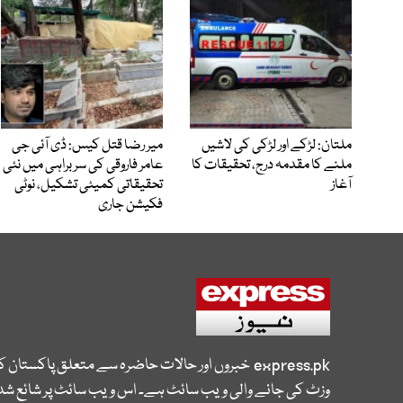
ملتان: لڑکے اور لڑکی کی لاشیں
میر رضا قتل کیس: ڈی آئی جی
ملنے کا مقدمہ درج، تحقیقات کا
عامر فاروقی کی سربراہی میں نئی
آغاز
تحقیقاتی کمیٹی تشکیل، نوٹی
فکیشن جاری
express.pk
خبروں اور حالات حاضرہ سے متعلق پاکستان 
وزٹ کی جانے والی ویب سائٹ ہے۔ اس ویب سائٹ پر شائع شدہ