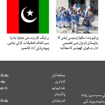
پرائیویٹ اسکولز ایسوسی ایشن کا
ن لیگ کو زبردستی جتوایا جا رہا
راولپنڈی ڈویژن میں تعلیمی
ہے شفاف تحقیقات کرائی جائیں،
ادارے فوری کھولنے کا مطالبہ
پیپلز پارٹی آزاد کشمیر
صفحۂ اول
 Urdu
تازہ ترین
rdu
غزہ لہو لہو
ws in
پاکستان
کی سب سے زیادہ
انٹر نیشنل
 Urdu
 تمام مواد کے