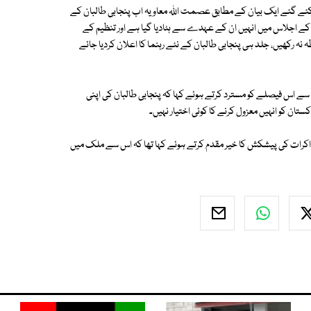
کئے گئے ایک بیان کے مطابق عصمت اللہ معاویہ اب پنجابی طالبان کے
کے اجلاس میں انہیں ان کے عہدے سے ہٹادیا گیا ہے اور تنظیم کے
نہ رکھیں، جلد ہی پنجابی طالبان کے نئے رہنما کا اعلان کردیا جائے
ے اس فیصلے کو مسترد کرتے ہوئے کہا کہ پنجابی طالبان کی اپنی
تان کو انہیں معزول کرنے کا کوئی اختیار نہیں۔
ذاکرات کی پیشکش کا خیر مقدم کرتے ہوئے کہا تھا کہ اس سے ملک میں