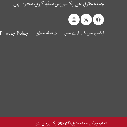
جملہ حقوق بحق ایکسپریس میڈیا گروپ محفوظ ہیں۔
ایکسپریس کے بارے میں
ضابطہ اخلاق
Privacy Policy
تمام مواد کے جملہ حقوق © 2026 ایکسپریس اردو