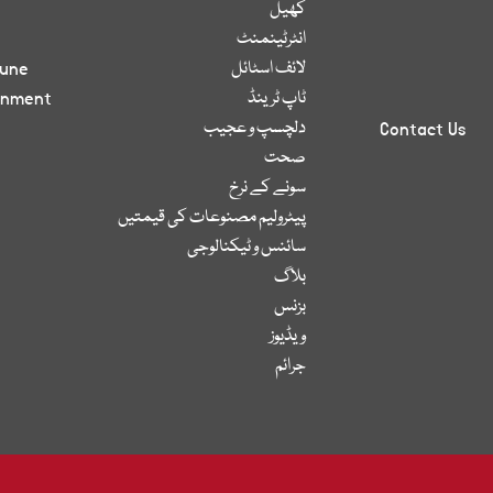
کھیل
انٹرٹینمنٹ
لائف اسٹائل
bune
ٹاپ ٹرینڈ
inment
دلچسپ و عجیب
Contact Us
صحت
سونے کے نرخ
پیٹرولیم مصنوعات کی قیمتیں
سائنس و ٹیکنالوجی
بلاگ
بزنس
ویڈیوز
جرائم