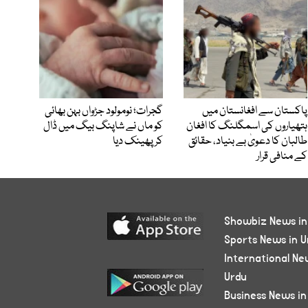
پاکستان سے افغانستان میں
گجرات؛ نومولود جڑواں بہن بھائی
ہتھیاروں کی اسمگلنگ کا افغان
کو ماں نے شاپنگ بیگ میں ڈال
طالبان کا دعویٰ بے بنیاد، حقائق
کر پھینک دیا
کے منافی قرار
Showbiz News in
Sports News in U
International Ne
Urdu
Business News in