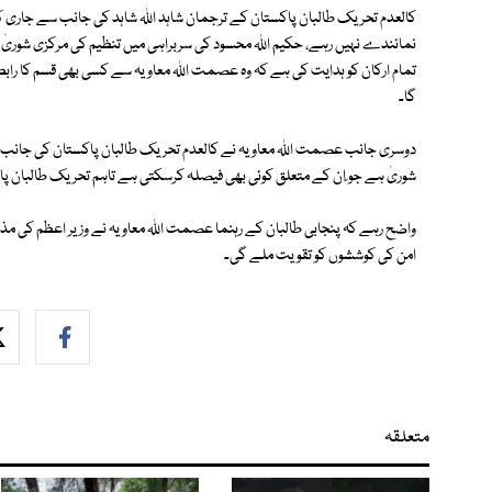
کالعدم تحریک طالبان پاکستان کے ترجمان شاہد اللہ شاہد کی جانب سے جاری 
نمائندے نہیں رہے، حکیم اللہ محسود کی سربراہی میں تنظیم کی مرکزی شوریٰ 
تمام ارکان کو ہدایت کی ہے کہ وہ عصمت اللہ معاویہ سے کسی بھی قسم کا رابطہ 
گا۔
دوسری جانب عصمت اللہ معاویہ نے کالعدم تحریک طالبان پاکستان کی جانب س
شوریٰ ہے جو ٍان کے متعلق کوئی بھی فیصلہ کرسکتی ہے تاہم تحریک طالبان پاکس
واضح رہے کہ پنجابی طالبان کے رہنما عصمت اللہ معاویہ نے وزیر اعظم کی م
امن کی کوششوں کو تقویت ملے گی۔
متعلقہ