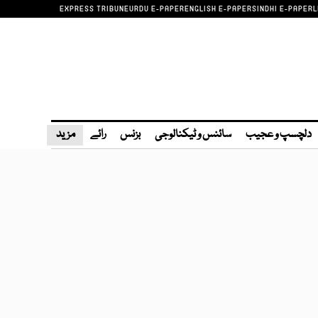
EXPRESS TRIBUNE
URDU E-PAPER
ENGLISH E-PAPER
SINDHI E-PAPER
L
دلچسپ و عجیب
سائنس و ٹیکنالوجی
بزنس
رائے
مزید