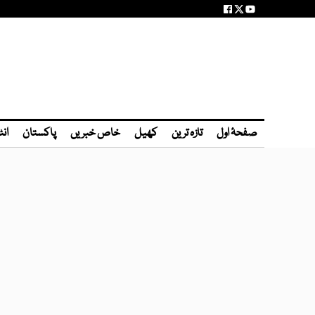
صفحۂ اول
تازہ ترین
کھیل
خاص خبریں
پاکستان
انٹ