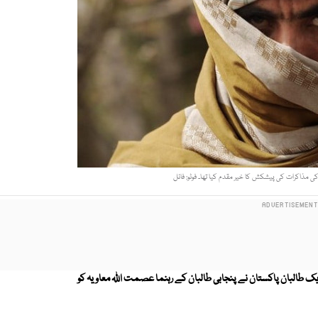
ی مذاکرات کی پیشکش کا خیر مقدم کیا تھا۔ فوٹو: فائل
 طالبان پاکستان نے پنجابی طالبان کے رہنما عصمت اللہ معاویہ کو