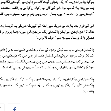
ہوگیا تھا اور انداز ایسا کہ ایک پنجابی گیت کا مصرع ذہن میں گونجنے لگا جس م
بعد میں پتہ چلا کہ موصوف اس کے کان میں کیا ڈال کر آئے ہیں الفاظ مختلف 
''دوستی میں بڑے فائدے ہیں۔ ہمارے پاس بھی ایٹم بم ہے۔ ممبئی، دہلی، کل
اس کے فوری بعد بھارت نے امریکا سے رابطہ کیا کیوںکہ امریکی ہم کو ہمارے 
عالم کا آخری آپشن ہے لیکن پاکستانی ایک سر پھری قوم ہے یہ ابتدا جوہری
مشرقی بارڈر پر سناٹا ہے۔ یہ ہے ''خوف کا توازن۔''
پاکستان دوستی سب سے لیکن برابری کی بنیاد پر، دشمنی کسی سے نہیں (خاص 
کے ٹکرائو کے باوجود امریکی ملٹی نیشنل کمپنیاں چین میں کام کرسکتی ہیں، 
بھارت میں تجارت ہوسکتی ہے، بھارت میں چین صنعتیں لگاسکتا ہے، وزیراعظ
خوشگوار تعلقات کیوں قائم نہیں ہوسکتے۔ ٹام اینڈ جیری والی دوستی کا فائدہ؟
پاکستان تو بن چکا، قائم رہنے کے لیے بنا، مانتا ہوں۔ پاکستان کے دو ٹکڑے ہوگئے
پاکستانی نظریے کے ٹکڑے نہیں ہوسکتے۔ لہٰذا دو پاکستان بن گئے مانتاہوں 
پائندہ باد۔