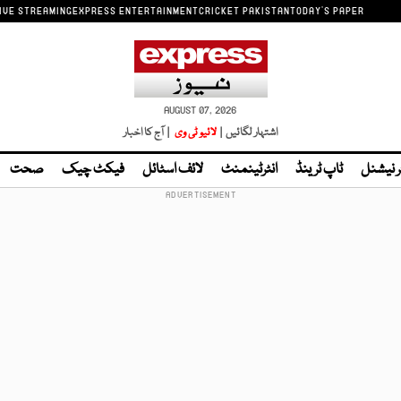
IVE STREAMING
EXPRESS ENTERTAINMENT
CRICKET PAKISTAN
TODAY'S PAPER
AUGUST 07, 2026
اشتہار لگائیں |
لائیو ٹی وی
| آج کا اخبار
ر نیشنل
ٹاپ ٹرینڈ
انٹرٹینمنٹ
لائف اسٹائل
فیکٹ چیک
صحت