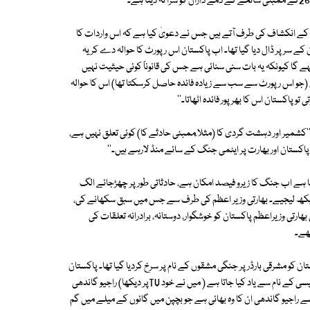
یٹ کے انکشاف کی طرف آتے ہیں جس نے دعویٰ کیا ہے کہ اس واردات کا
بئی کا سارا ملبہ پاکستان کے سر پر ڈال دیا گیا تھا۔ اب پاکستان اس رپورٹ کا حوالہ دے کر یہ
ے گا کیونکہ یہ بات سنی سنائی ہے جس کی قانوناً کوئی حیثیت نہیں
(جو اس رپورٹ سے سب سے زیادہ فائدہ حاصل کرسکتا تھا) اس کا حوالہ
و پاکستان اس کا بھرپور فائدہ اٹھاتا۔''
ہے ''کشمیر اور دہشت گردی کا (مثلا ًممبئی حادثے کا) کوئی تعلق نہیں ہے،
تان اور بھارت پر ایٹمی جنگ کے سائے منڈ لارہے ہیں۔''
یا ہے اب جنگ کا زیرو فیصد امکان ہے، حادثاتی طور پر چھڑجائے الگ
ر دیکھ لیجیے۔ بھارتی وزیر اعظم کی طرف سے جس میں سبق سکھانے کی،
ارتی وزیراعظم پاکستان کو خوشگوار، دوستانہ، برادرانہ تعلقات کی
ھے۔
 کو مشرقی بارڈر پر جنگی مشقوں کے نام پر سرخ کردیا گیا تھا۔ پاکستان
کے صدر ضیاء الحق کرکٹ میچ دیکھنے بھارت پہنچ گئے جس کو کرکٹ ڈپلومیسی کے نام سے یاد کیا جاتا ہے ( میں نے خود TVپر دیکھا) راجیو گاندھی
ے راجیو گاندھی ان کا وہ بھائی ہے جو بچپن میں گائوں کے میلے میں گم