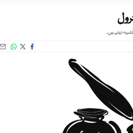
رول
تشبیہ دیتے ہیں۔