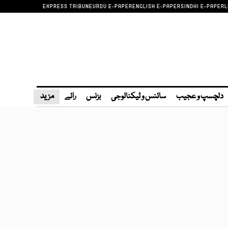
EXPRESS TRIBUNE
URDU E-PAPER
ENGLISH E-PAPER
SINDHI E-PAPER
L
دلچسپ و عجیب
سائنس و ٹیکنالوجی
بزنس
رائے
مزید