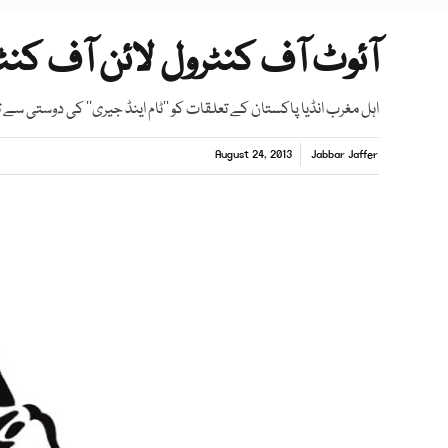
آئوٹ آف کنٹرول لائن آف کنٹ
اہل مغرب انڈیا پاکستان کے تعلقات کو ’’ٹام اینڈ جیری‘‘ کی دوستی سے 
August 24, 2013
Jabbar Jaffer