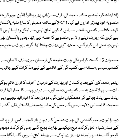
ترجمان نے بیان دیا کہ پاکستان (کشمیر کے مسئلہ پر مذاکرات میں رکاوٹ 26/11کے ممبئی سانحے کے ذمے داران کو سزا نہ دینا ہے۔
(اشارہ لشکر طیبہ اور حافظ سعید کی طرف ہے) اب پھر ریٹائرڈ انڈین بیوروکر
منصوبہ خود بھارتی اداروں نے کیا۔ 26/11کے سانحہ مم
کہہ سکتا ہے کہ اس سانحے سے اس کا کوئی تعلق نہیں ہے لیکن وہ ایسا نہیں کہ
ہے کیوںکہ رپورٹ دینے والا اس منصوبے کا حصہ نہیں تھا۔ یعنی پاکستان بھی 
نہیں دیا یعنی اس کو بوگس سمجھا ''یہی بھارت چاہتا تھا اگر یہ رپورٹ صحیح ہوتی ت
جمعرات 15 اگست کو امریکی وزارت خارجہ کی ترجمان میری ہارف کا بیان 
کشمیر سیاسی مسئلہ ہے، کشیدگی کے خاتمے کے لیے مذاکرات کیے جائیں۔ پاکس
ایٹمی دھماکوں کے بعد پاکستان اور بھارت کے درمیان ''خوف کا توازن قائم ہوگ
بات ہے۔ پہلا ثبوت یہ ہے کہ ایٹمی دھماکوں سے دو دن پہلے کا اخبار اٹھاک
اینٹ سے اینٹ بجانے کی دھمکیاں ملیںگی۔ دو دن بعد کا اخبار اٹھالیجیے وہی بھ
اہمیت کا احساس دلارہے ہوںگے جس کی خاطر وہ مینار پاکستان تک آگئے ت
دوسرا ثبوت راجیو گاندھی کی وزارت عظمیٰ کے دوران یاد کیجیے کس طرح پاکستان
کو جو گلے ملنے پر تیار نہ تھے بڑے تپاک سے ضیاء الحق نے یوں گلے لگایا جیس