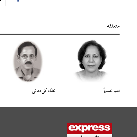
متعلقہ
امیر خسروؒ
نظام کی دہائی