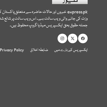
express.pk
خبروں اور حالات حاضرہ سے متعلق پاکستان 
وزٹ کی جانے والی ویب سائٹ ہے۔ اس ویب سائٹ پر شائع شدہ
جملہ حقوق بحق ایکسپریس میڈیا گروپ محفوظ ہیں۔
ایکسپریس کے بارے میں
ضابطہ اخلاق
Privacy Policy