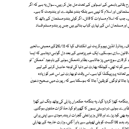
 بقائے باہمی کے اصولوں کے تحت مل جل کر رہیں۔ سوال یہ ہے کہ اگر
مسلمانوں اور اسلام کا نہیں ہے بلکہ ہندو عقیدے اور ہندومت کا ہے۔
۔ جب کہ اسلام مساوات کا قائل۔ اگر کوئی ہندو مسلمان کے ہاتھ کا
یں اور مسلمان اس کے نہاری کباب بناتے ہیں جس پر ہندو مسلم فساد
پچھلے دنوں ایک انتہائی پر اسرار، سنسنی خیز خبر بھارتی میڈیا پر چھائی رہی۔ ایک ریٹائرڈ انڈین بیوروکریٹ نے انکشاف کیا کہ 26/11کے ممبئی سانحے
انون سازی ہوسکے۔ ایک خبر پڑھنے کے بعد دل گواہی دیتاہے کہ ایسا
کر قاری سوچ میں پڑ جاتاہے۔ بظاہر ناممکن ہونے کے باوجود ''ممکن'' تو
ل سے کم نہ تھی۔ کیونکہ بھارت نے دنیا کی توجہ حاصل کرنے کے لیے
ابت کرنے کے لیے بے تحاشہ پروپیگنڈا کیا ہے۔ اس وقت تو بھارت نے اس خبر کو زیادہ
 جاتا تو لوگوں کو یقین آجاتا کہ ہوسکتا ہے کہ رپورٹ میں صحیح دعویٰ
کایک غیر معمولی ہنگامہ کھڑا کردیا گیا۔ یہ ہنگامہ حکمراں پارٹی کی یوتھ ونگ نے کھڑا
ظاہرے ہوئے، دو دوستی بسوں کا گھیرائو کیا، مذاکرات ملتوی ہوگئے،
تاہے تو وہ بھی کود پڑے اور قاتل وزیراعلیٰ گجرات نریندر مودی سے اپنی پرانی
بہرویں شروع کردی کہ پاکستان کو اینٹ کا جواب پتھر سے دینا چاہیے وغیرہ وغیرہ۔ بدھ 14اگست کو بلی تھیلے سے باہر آگئی۔ وزارت خارجہ کے بھارتی