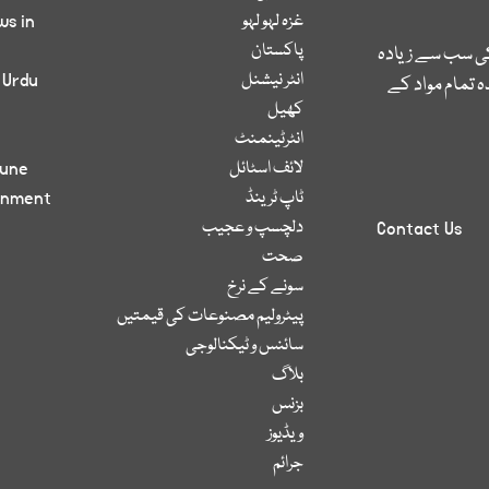
غزہ لہو لہو
ws in
پاکستان
کی سب سے زیادہ
انٹر نیشنل
 Urdu
 تمام مواد کے
کھیل
انٹرٹینمنٹ
لائف اسٹائل
bune
ٹاپ ٹرینڈ
inment
دلچسپ و عجیب
Contact Us
صحت
سونے کے نرخ
پیٹرولیم مصنوعات کی قیمتیں
سائنس و ٹیکنالوجی
بلاگ
بزنس
ویڈیوز
جرائم