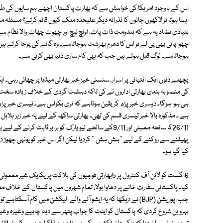
اس کے باوجود امریکا کی خواہش ہے کہ بھارت پاکستان اچھے ہم سایوں کی طرح
ایسا ہوتا تو لاکھوں جانوں کا نذرانہ دیکر علیحدہ ملک کیوں قائم کرتے؟ مسئلہ 
بنیادی تضاد یہ ہے کہ ہندومت ذات پات، اونچ نیچ اور چھوت چھات والا نظام ہے
چھوا پانی بھی پی لے تو اس کا دھرم بھرشٹ ہوجاتاہے۔ وہ گائے کی پوجا کرتے ہ
ہوجاتاہے۔ لوگ قتل ہوتے ہیں جب کہ یہی کام ساری دنیا بھی کرتی ہے۔
کی منصوبہ بندی بھارتی اداروں نے کی تاکہ دہشت گردی کے خلاف زیادہ سخت ق
ہی ہوا ہوگا۔ دوسری خبر پڑھ کر یقین ہوتاہے کہ نری بکواس ہے۔ تیسری خبر پڑھ 
ہے ۔ مذکورہ بالا خبر تیسری قسم کی تھی۔ بھارتی ساکھ کے لیے یہ خبر زہر ہلاہ
26/11کا سانحہ ممبئی اور 9/11کے سانحے نیو یارک کو برابر ث
پھیلنے سے روکنے کے لیے ''ہش ہش '' کردیا لیکن اگر اس خبر کو یونہی چھوڑ دیا
کیا گیا ہو۔
6اگست کو لائن آف کنٹرول پر 5بھارتی فوجیوں کی ہلاکت پر ی
کیا۔ پاکستانی سفارت خانے پر دھاوا بولا، تمام شہروں میں پاکستان کے خلاف م
جب اپوزیشن (BJP) نے دیکھا کہ یہ ایشو آنے والے الیکشن میں کام آسک