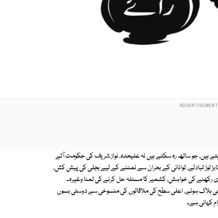
دیتے ہیں، جو ساتھ رہ سکتے ہیں نہ علیحدہ، نواز شریف کی حکومت آتے
 توڑ تبادلے، توانائی کے بحران سے نمٹنے کے لیے بجلی کی پیش کش،
ری رکھنے کی خواہش، کشمیر کا مسئلہ حل کرنے کی تمنا وغیرہ۔
ئن آف کنٹرول، آئوٹ آف کنٹرول ہوئی جس میں5بھارتی فوجی ہلاک ہوئے، اعلیٰ سطح کی ملاقاتوں کی منسوخی سے دوستی بسوں
م کہانی ہے۔