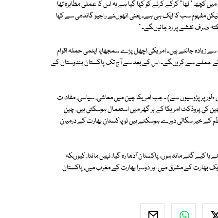
یں کچھ ''ٹھا'' کرکے کرنے کو کہا گیا ہے یہ اس کا عملی مظاہرہ تھا
لیکن مفہوم سب کا ایک ہی ہے۔ یعنی انھوںنے راجیو گاندھی سے کہا
کتہ صرف نقشے پر رہ جائیںگے۔''
سے زیادہ جانتے ہیں۔ امریکی اچھل پڑے سمجھایا ایٹمی حملہ اقوام
 بم کے حملے سے کریںگے۔ اس کے بعد سے آج تک پاکستان ہندوستان کے
طور پر پڑوسیوں سے) ۔ جب امریکا چین میں معاشی، سیاسی، مفادات
چین کی پروڈکٹ امریکا کے ہر گھر میں استعمال ہوسکتی ہیں، چین
م کے خیر سگالی دورے ہوسکتے ہیں تو پاکستان بھارت کے درمیان
 یا کیے گئے مانتاہوں، پاکستان آدھا رہ گیا، نہیں مانتا، کیوںکہ
ایک بھارت کے مشرق میں اور دوسرا بھارت کے مغرب میں، پاکستان