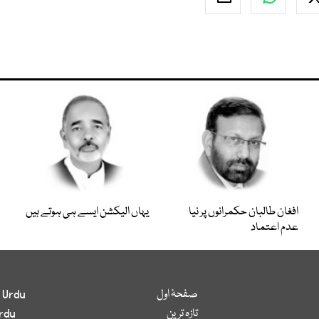
افغان طالبان حکمرانوں پر نیا
یہاں الیکشن ایسے ہی ہوتے ہیں
عدم اعتماد
صفحۂ اول
 Urdu
تازہ ترین
rdu