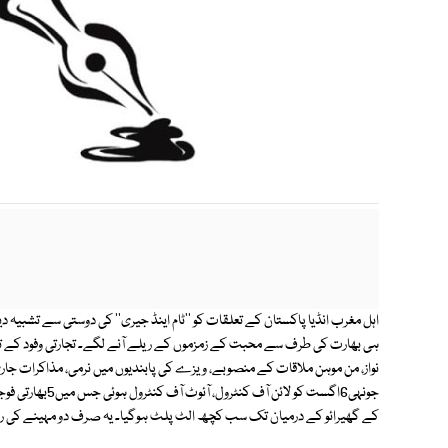
اہل مغرب انڈیا پاکستان کے تعلقات کو ''ٹام اینڈ جیری'' کی دوستی سے تشبیہ 
ہی بھارت کی طرف سے محبت کے زمزموں کے ریلے آنے لگے۔ تجارتی وفود کے تابڑ
نواز، من موہن ملاقات کے منصوبے، ویزے کی پابندیوں میں نرمی، مذاکرات جا
جونہی6اگست کو لا
کے گھیرائو کے درمیان تک سب کچھ الٹ پلٹ ہوگیا۔ یہ صرف دو مہینے کی را