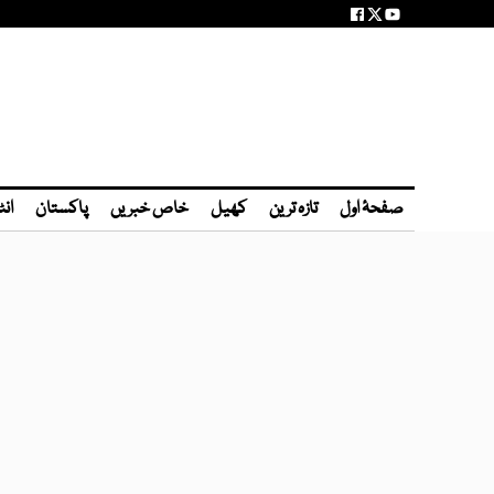
صفحۂ اول
تازہ ترین
کھیل
خاص خبریں
پاکستان
انٹ