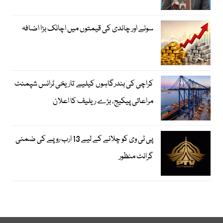
سونے اور چاندی کی قیمتوں میں اچانک بڑا اضافہ
کراچی کی بندرگاہوں کیلیے تاریخی ٹرانس شپمنٹ
مراعاتی پیکیج، بڑے ریلیف کا اعلان
پی ٹی وی کو چلانے کے لیے 13 ارب روپے کی ضمنی
گرانٹ منظور