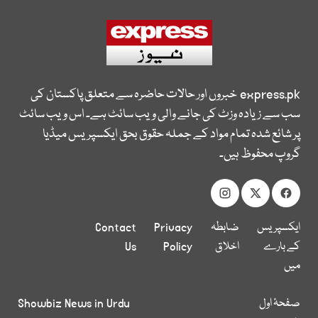
express.pk
خبروں اور حالات حاضرہ سے متعلق پاکستان کی
سب سے زیادہ وزٹ کی جانے والی ویب سائٹ ہے۔ اس ویب سائٹ
پر شائع شدہ تمام مواد کے جملہ حقوق بحق ایکسپریس میڈیا
گروپ محفوظ ہیں۔
ایکسپریس
ضابطہ
Privacy
Contact
کے بارے
اخلاق
Policy
Us
میں
صفحۂ اول
Showbiz News in Urdu