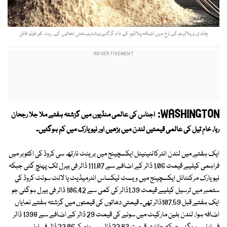
چاندی وپلاٹینم کے نرخ میں اضافہ،پلاڈیم کے دام گرگئے،بیشترصنعتی دھاتوں کے ریٹ کم. فوٹو: فائل
WASHINGTON:
اجناس کی عالمی منڈیوں میں گزشتہ ہفتے ملا جلا رجحان
رہا، خام تیل کی عالمی قیمتیں لندن میں بڑھیں اور نیویارک میں کم ہوگئیں۔
ایک ہفتے میں لندن انٹرکانٹینیٹل ایکسچینج میں برینٹ نارتھ سی کروڈ کی اکتوبر میں
فراہمی کیلیے قیمت 1.06 ڈالر کے اضافے سے 111.07 ڈالر فی بیرل تک پہنچ گئی جبکہ
نیویارک مرکنٹائل ایکسچینج میں ویسٹ ٹیکساس انٹرمیڈیٹ یا لائٹ سوئٹ کروڈ کی
ستمبر میں ترسیل کیلیے قیمت 1.39ڈالر کی کمی سے 106.42 ڈالر فی بیرل ہوگئی جو
ایک ہفتے قبل 107.59ڈالر تھی۔ قیمتی دھاتوں کی قیمتوں میں گزشتہ ہفتے نمایاں
اضافہ ہوا، لندن بلین مارکیٹ میں سونے کی قیمت 29 ڈالر کے اضافے سے 1398 ڈالر