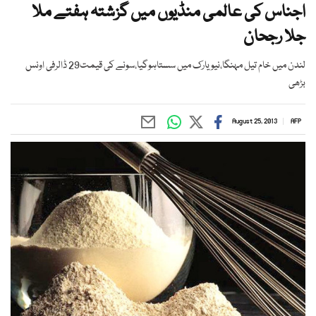
اجناس کی عالمی منڈیوں میں گزشتہ ہفتے ملا
جلا رجحان
لندن میں خام تیل مہنگا،نیویارک میں سستاہوگیا،سونے کی قیمت29 ڈالرفی اونس
بڑھی
August 25, 2013
AFP