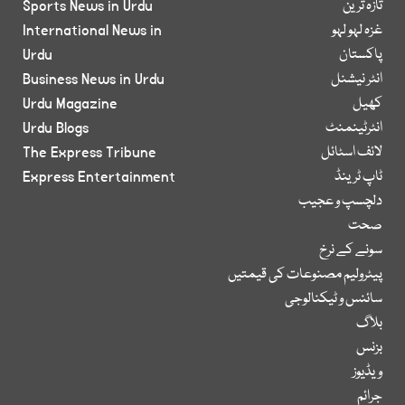
تازہ ترین
Sports News in Urdu
غزہ لہو لہو
International News in
پاکستان
Urdu
انٹر نیشنل
Business News in Urdu
کھیل
Urdu Magazine
انٹرٹینمنٹ
Urdu Blogs
لائف اسٹائل
The Express Tribune
ٹاپ ٹرینڈ
Express Entertainment
دلچسپ و عجیب
صحت
سونے کے نرخ
پیٹرولیم مصنوعات کی قیمتیں
سائنس و ٹیکنالوجی
بلاگ
بزنس
ویڈیوز
جرائم