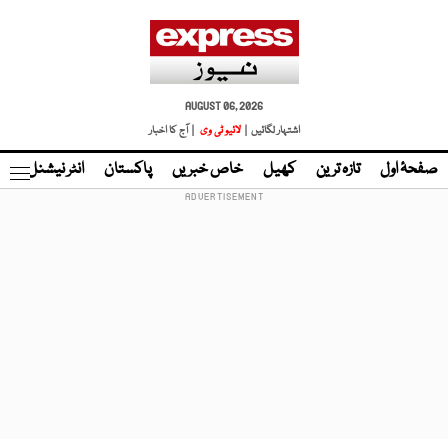
AUGUST 06, 2026
اشتہار لگائیں |
لائیو ٹی وی
| آج کا اخبار
صفحۂ اول
تازہ ترین
کھیل
خاص خبریں
پاکستان
انٹر نیشنل
ٹا