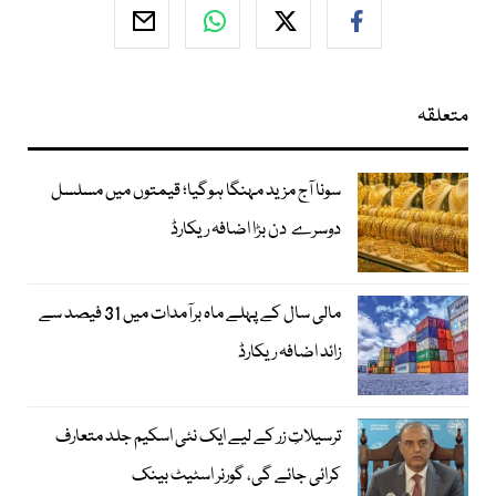
متعلقہ
سونا آج مزید مہنگا ہوگیا؛ قیمتوں میں مسلسل
دوسرے دن بڑا اضافہ ریکارڈ
مالی سال کے پہلے ماہ برآمدات میں 31 فیصد سے
زائد اضافہ ریکارڈ
ترسیلاتِ زر کے لیے ایک نئی اسکیم جلد متعارف
کرائی جائے گی، گورنر اسٹیٹ بینک