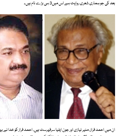
بعد کی جو ہماری شعری روایت ہے اس میں3 ہی بڑے نام ہیں۔
ان میں احمد فراز، منیر نیازی اور جون ایلیا سرفہرست ہیں، احمد فراز کو خدا 