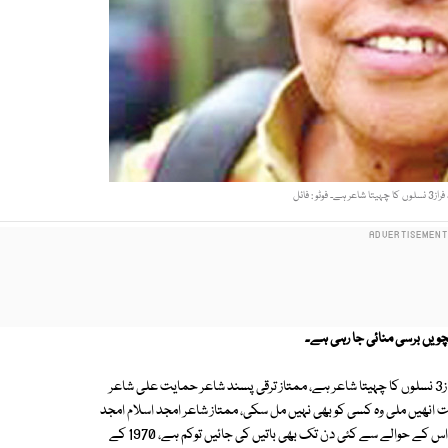
ٹو : فائل
نچویں برسی منائی جا رہی ہے۔
احمد فراز کے قریبی دوستوں اور پاکستان کے ممتاز شعرا کا کہنا ہے کہ احمد فراز3 نسلوں کا چہیتا شاعر ہے، ممتاز ترقی پسند شاعر حمایت علی شاعر
ت انھیں ملی وہ کسی کو بھی نہیں مل سکی، ممتاز شاعر امجد اسلام امجد
نے کہا کہ فرازکے لیے ایک دو جملے کہنا زیادتی ہوگی، وہ اتنا پیارا انسان تھا کہ اس کے حوالے سے کئی دن تک بھی باتیں کی جائیں توکم ہے، 1970 کے