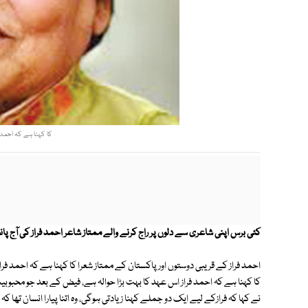
کا کہنا ہے کہ احمد فراز3 نسلوں کا چہیتا شاعر ہے۔ فو
کئی برس اپنی شاعری سے دلوں پر راج کرنے والے ممتاز شاعر احمد فراز کی آج پا
کا کہنا ہے کہ احمد فراز اس عہد کا بہت بڑا حوالہ ہے، فیض کے بعد جو محبوبی