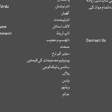
کی سب سے زیادہ
انٹر نیشنل
 Urdu
 تمام مواد کے
کھیل
انٹرٹینمنٹ
لائف اسٹائل
bune
ٹاپ ٹرینڈ
inment
دلچسپ و عجیب
Contact Us
صحت
سونے کے نرخ
پیٹرولیم مصنوعات کی قیمتیں
سائنس و ٹیکنالوجی
بلاگ
بزنس
ویڈیوز
جرائم