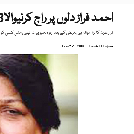
احمد فراز دلوں پر راج کرنیوالا3 نسلوں کا شاعر ہے شعرا
فراز عہد کا بڑا حوالہ ہیں،فیض کے بعد جو محبوبیت انھیں ملی کسی کو 
August 25, 2013
Umair Ali Anjum