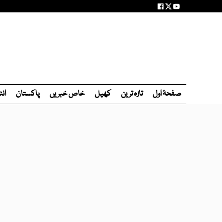
صفحۂ اول
تازہ ترین
کھیل
خاص خبریں
پاکستان
انٹ