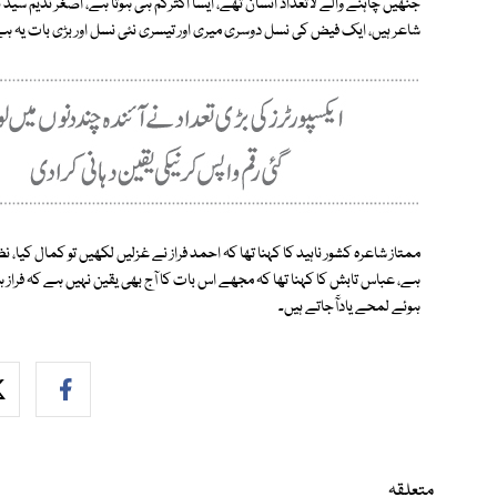
شاعر ہیں، ایک فیض کی نسل دوسری میری اور تیسری نئی نسل اور بڑی بات یہ ہ
ممتاز شاعرہ کشور ناہید کا کہنا تھا کہ احمد فراز نے غزلیں لکھیں تو کمال کیا، 
ہے، عباس تابش کا کہنا تھا کہ مجھے اس بات کا آج بھی یقین نہیں ہے کہ فراز 
ہوئے لمحے یادآٓجاتے ہیں۔
متعلقہ