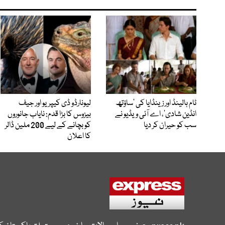
ٹام ہالینڈ اور زینڈایا کی ’ساؤتھ
لیونارڈو ڈی کیپریو اور جیف
انڈین شادی‘، اے آئی ویڈیو نے
بیزوس کا بڑا قدم: نایاب جانوروں
سب کو حیران کر دیا
کو بچانے کے لیے 200 ملین ڈالر
کا اعلان