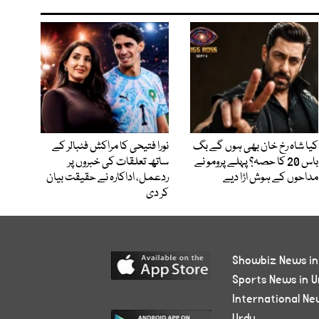
کیا شاہ رخ خان بھی ہوں گے بگ
نورا فتیحی کا مراکش فٹبالر کے
باس 20 کا حصہ؟ پہلے پرومو نے
ساتھ تعلقات کی خبروں پر
مداحوں کے ہوش اڑا دیے
ردعمل، اداکارہ نے حقیقت بیان
کر دی
Showbiz News in
Sports News in U
International Ne
Urdu