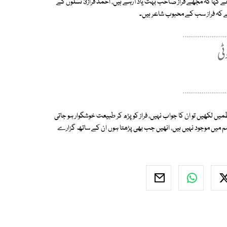
جنھیں چاہنے والے لاتعداد انسان تھے، ایسا اکثرکم ہی ہوتا ہے، اصغر ندیم سید نے کہا کہ مجھے فراز صاحب بہت یاد آرہے ہیں، احمد فراز3 نسلوں کے
ے کہ فراز سب کے محبوب شاعر ہیں۔
نظمیں لکھیں تو ان کا جواب نہیں، فراز کو پڑھ کر طبیعت خوشگوار ہو جاتی
ہم میں موجود نہیں ہیں، انھیں جب بھی پڑھتا ہوں ان کے ساتھ گزارے