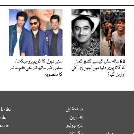
60 سالہ سفر: کیسے کشور کمار
سنی دیول کا ’ڈریم پروجیکٹ‘:
کا گانا پوری دنیا میں ’جین زی‘ کی
بیٹوں کے ساتھ تاریخی فلم بنانے
آواز بن گیا؟
کا منصوبہ
صفحۂ اول
 Urdu
تازہ ترین
rdu
غزہ لہو لہو
ws in
پاکستان