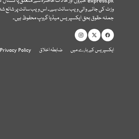
express.pk
خبروں اور حالات حاضرہ سے متعلق پاکستان 
وزٹ کی جانے والی ویب سائٹ ہے۔ اس ویب سائٹ پر شائع شدہ
جملہ حقوق بحق ایکسپریس میڈیا گروپ محفوظ ہیں۔
ایکسپریس کے بارے میں
ضابطہ اخلاق
Privacy Policy