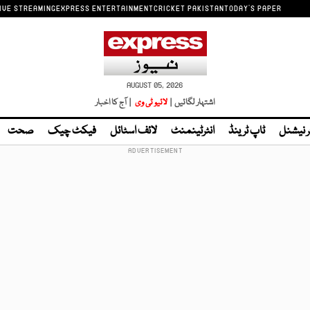
IVE STREAMING
EXPRESS ENTERTAINMENT
CRICKET PAKISTAN
TODAY'S PAPER
AUGUST 05, 2026
اشتہار لگائیں |
لائیو ٹی وی
| آج کا اخبار
ر نیشنل
ٹاپ ٹرینڈ
انٹرٹینمنٹ
لائف اسٹائل
فیکٹ چیک
صحت