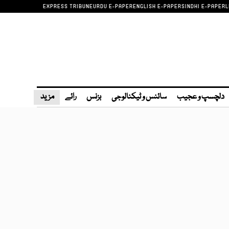
EXPRESS TRIBUNE
URDU E-PAPER
ENGLISH E-PAPER
SINDHI E-PAPER
L
دلچسپ و عجیب
سائنس و ٹیکنالوجی
بزنس
رائے
مزید