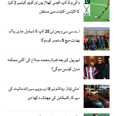
ہاکی ورلڈکپ: قومی کھلاڑیوں اور کوچز کیلیے 2 کروڑ
کا الاؤنس اکاؤنٹ میں منتقل
اے سی سی ویمن ٹی 20 کپ کا شیڈول جاری، پاک
بھارت میچ 5 ستمبر کو ہوگا
لیور پول کے بعد فٹبالر محمد صلاح کی اگلی ممکنہ
منزل کونسی ہوگی؟
’مائی ٹوائز‘، رونالڈو نے 8 ارب روپے سے زائد مالیت کی
سپر کار کلیکشن کی جھلک دکھا دی