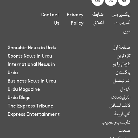
ایکسپریس
ضابطہ
Privacy
Contact
کے بارے
اخلاق
Policy
Us
میں
صفحۂ اول
Showbiz News in Urdu
تازہ ترین
Sports News in Urdu
غزہ لہو لہو
International News in
پاکستان
Urdu
انٹر نیشنل
Business News in Urdu
کھیل
Urdu Magazine
انٹرٹینمنٹ
Urdu Blogs
لائف اسٹائل
The Express Tribune
ٹاپ ٹرینڈ
Express Entertainment
دلچسپ و عجیب
صحت