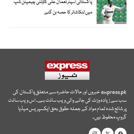
پاکستانی اسپنر نعمان علی کاؤنٹی چیمپئن شپ
میں لنکاشائر کا حصہ بن گئے
express.pk
خبروں اور حالات حاضرہ سے متعلق پاکستان کی
سب سے زیادہ وزٹ کی جانے والی ویب سائٹ ہے۔ اس ویب سائٹ
پر شائع شدہ تمام مواد کے جملہ حقوق بحق ایکسپریس میڈیا
گروپ محفوظ ہیں۔