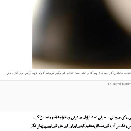
 نمائندوں کی ذمے داری ہے کہ وہ اپنے حلقہ انتخاب کے لوگوں کو پینے کا پانی فراہم کرائیں. فوٹو: رائٹرز/ فائل
می، رکن صوبائی اسمبلی عبدالرؤف صدیقی اور خواجہ اظہارالحسن کے
ہمی و نکاسی آب کے مسائل معلوم کرنے اور ان کے حل کے لیے پاپوش نگر