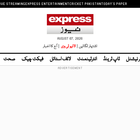
IVE STREAMING
EXPRESS ENTERTAINMENT
CRICKET PAKISTAN
TODAY'S PAPER
AUGUST 07, 2026
اشتہار لگائیں |
لائیو ٹی وی
| آج کا اخبار
ر نیشنل
ٹاپ ٹرینڈ
انٹرٹینمنٹ
لائف اسٹائل
فیکٹ چیک
صحت