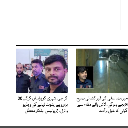
میر رضا علی کی قبر کشائی صبح
کراچی: شہری کو ہراساں کرکے30
9 بجے ہوگی، لاش والے مقام سے
ہزارروپے رشوت لینے کی ویڈیو
گولی کا خول برآمد
وائرل، 3 پولیس اہلکار معطل