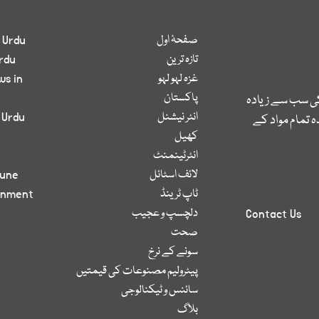
صفحۂ اول
 Urdu
تازہ ترین
rdu
غزہ لہو لہو
ws in
پاکستان
کی سب سے زیادہ
انٹر نیشنل
 Urdu
 تمام مواد کے
کھیل
انٹرٹینمنٹ
لائف اسٹائل
bune
ٹاپ ٹرینڈ
inment
دلچسپ و عجیب
Contact Us
صحت
سونے کے نرخ
پیٹرولیم مصنوعات کی قیمتیں
سائنس و ٹیکنالوجی
بلاگ