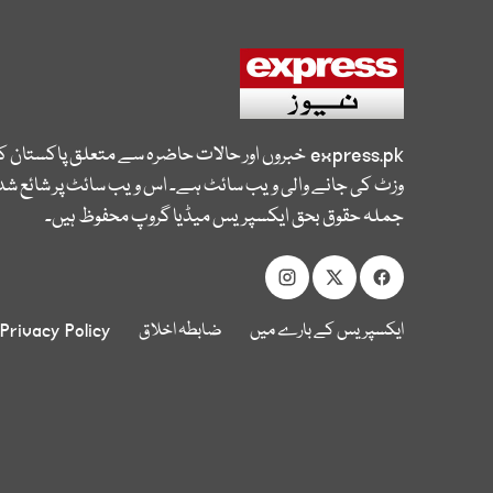
express.pk
خبروں اور حالات حاضرہ سے متعلق پاکستان 
وزٹ کی جانے والی ویب سائٹ ہے۔ اس ویب سائٹ پر شائع شدہ
جملہ حقوق بحق ایکسپریس میڈیا گروپ محفوظ ہیں۔
ایکسپریس کے بارے میں
ضابطہ اخلاق
Privacy Policy