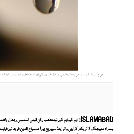
حق پرست اراکین اسمبلی ریحان ہاشمی، عبدالرؤف صدیقی اور خواجہ اظہار الحسن نے کہا کہ منتخب
ISLAMABAD:
ایم کیو ایم کے نومنتخب رکن قومی اسمبلی ریحان ہاش
ہمراہ منیجنگ ڈائریکٹر کراچی واٹر اینڈ سیوریج بورڈ مصباح الدین فرید نے فرا