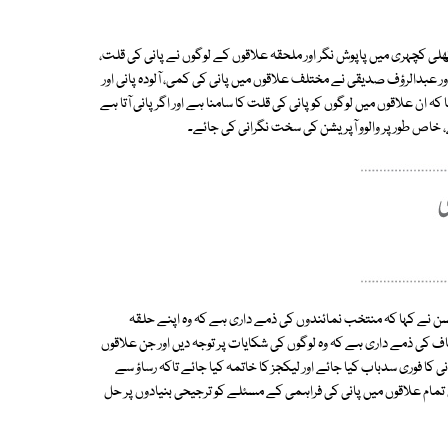
 تھے، کھلی کچہری میں پاپوش نگر اور ملحقہ علاقوں کے لوگوں نے پانی کی قلت،
ور عبدالرؤف صدیقی نے مختلف علاقوں میں پانی کی کمی، آلودہ پانی اور
ہ ان علاقوں میں لوگوں کو پانی کی قلت کا سامنا ہے اور اگرپانی آتا ہے
ئے، خاص طور پر والوو آپریشن کی سخت نگرانی کی جائے۔
سن نے کہا کہ منتخب نمائندوں کی ذمے داری ہے کہ وہ اپنے حلقہ
ٹاف کی ذمے داری ہے کہ وہ لوگوں کی شکایات پر توجہ دیں اور جن علاقوں
نی کا فوری سدباب کیا جائے اور لیکجز کا خاتمہ کیا جائے تاکہ رساؤ سے
ان تمام علاقوں میں پانی کی فراہمی کے مسئلے کو ترجیحی بنیادوں پر حل