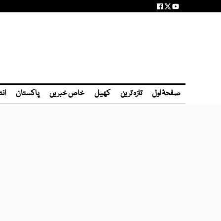
صفحۂ اول
تازہ ترین
کھیل
خاص خبریں
پاکستان
انٹ