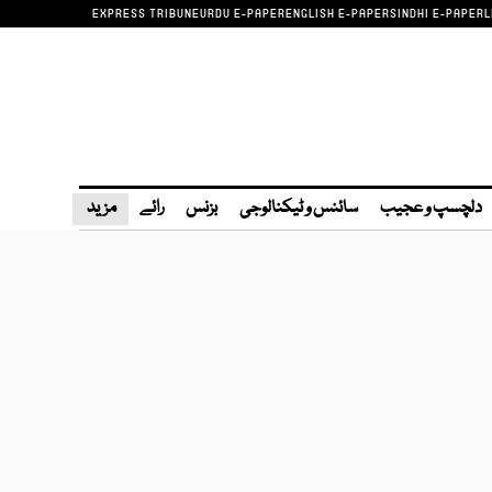
EXPRESS TRIBUNE
URDU E-PAPER
ENGLISH E-PAPER
SINDHI E-PAPER
L
دلچسپ و عجیب
سائنس و ٹیکنالوجی
بزنس
رائے
مزید