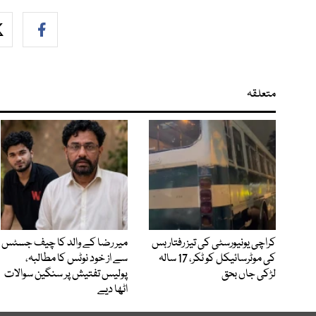
متعلقہ
کراچی یونیورسٹی کی تیز رفتار بس
میر رضا کے والد کا چیف جسٹس
کی موٹرسائیکل کو ٹکر، 17 سالہ
سے از خود نوٹس کا مطالبہ،
لڑکی جاں بحق
پولیس تفتیش پر سنگین سوالات
اٹھا دیے