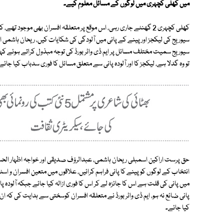
میں کھلی کچہری میں لوگوں کے مسائل معلوم کیے۔
کھلی کچہری 2 گھنٹے جاری رہی، اس موقع پر متعلقہ افسران بھی موجود
سیوریج کی لیکجز اور پینے کے پانی میں آلودگی کی شکایات کیں، ریحان ہاشمی ا
سیوریج سمیت مختلف مسائل پر ایم ڈی واٹر بورڈ کی توجہ مبذول کراتے ہوئے کہا ک
تو وہ گدلا ہے، لیکجز کا اور آلودہ پانی سے متعلق مسائل کا فوری سدباب کیا جا
حق پرست اراکین اسمبلی ریحان ہاشمی، عبدالرؤف صدیقی اور خواجہ اظہار الح
انتخاب کے لوگوں کو پینے کا پانی فراہم کرائیں، علاقوں میں متعین افسران و اس
میں پانی کی قلت ہے اس کا جائزہ لے کر اس کا فوری ازالہ کیا جائے جبکہ آلودہ پا
پانی ضائع نہ ہو، ایم ڈی واٹر بورڈ نے متعلقہ افسران کوسختی سے ہدایت کی کہ 
کیا جائے۔