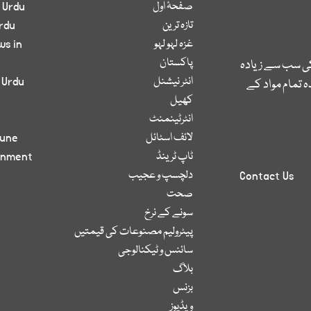
صفحۂ اول
 Urdu
تازہ ترین
rdu
غزہ لہو لہو
ws in
پاکستان
کی سب سے زیادہ
انٹر نیشنل
 Urdu
 تمام مواد کے
کھیل
انٹرٹینمنٹ
لائف اسٹائل
bune
ٹاپ ٹرینڈ
inment
دلچسپ و عجیب
Contact Us
صحت
سونے کے نرخ
پیٹرولیم مصنوعات کی قیمتیں
سائنس و ٹیکنالوجی
بلاگ
بزنس
ویڈیوز