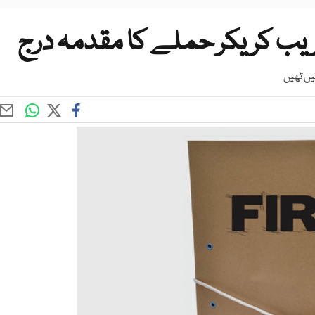
ریب کریکر حملے کا مقدمہ درج
یں تھیں