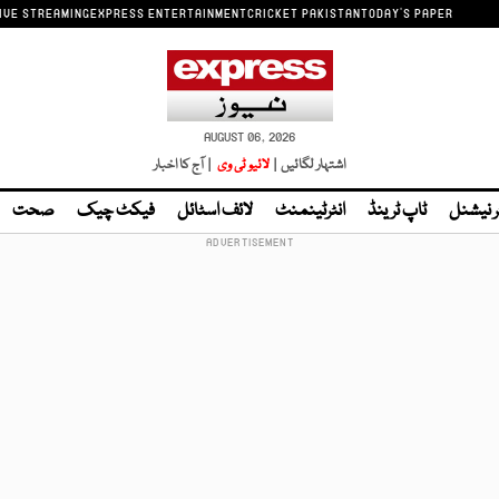
IVE STREAMING
EXPRESS ENTERTAINMENT
CRICKET PAKISTAN
TODAY'S PAPER
AUGUST 06, 2026
اشتہار لگائیں |
لائیو ٹی وی
| آج کا اخبار
ر نیشنل
ٹاپ ٹرینڈ
انٹرٹینمنٹ
لائف اسٹائل
فیکٹ چیک
صحت