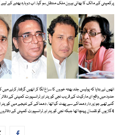
پرکمپنی کے مالک کا بھائی بیرون ملک منتقل ہو گیا، اب دوبارہ بھتے کے لیے کالز
انھوں نے بتایا کہ پولیس جلد بھتہ خوروں کا سراغ لگا کر انھیں گرفتار کرنے میں
حدود میں واقع ای مارکیٹ کے قریب نجی کوریئر اور ٹرانسپورٹ کمپنی کے دفاتر کے
4گاڑیوں کو نقصان پہنچا تھا جبکہ نجی کوریئر اور ٹرانسپورٹ کمپنی کے دفاتروں کے شیشے ٹوٹ گئے تھے اور علاقے میں خوف و ہراس پھیل گیا تھا ۔