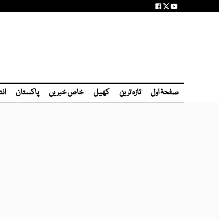
صفحۂ اول
تازہ ترین
کھیل
خاص خبریں
پاکستان
انٹ