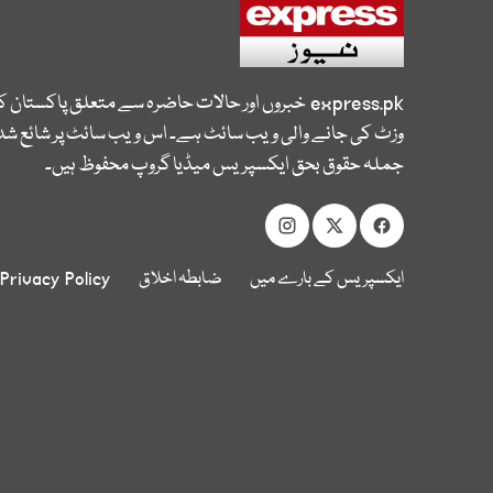
express.pk
خبروں اور حالات حاضرہ سے متعلق پاکستان 
وزٹ کی جانے والی ویب سائٹ ہے۔ اس ویب سائٹ پر شائع شدہ
جملہ حقوق بحق ایکسپریس میڈیا گروپ محفوظ ہیں۔
ایکسپریس کے بارے میں
ضابطہ اخلاق
Privacy Policy