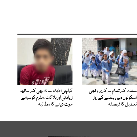
سندھ کے تمام سرکاری و نجی
کراچی؛ ڈیڑھ سالہ بچی کے ساتھ
اسکولوں میں ہفتے کے روز
زیادتی اور ہلاکت، ملزم کو سزائے
تعطیل کا فیصلہ
موت دینے کا مطالبہ