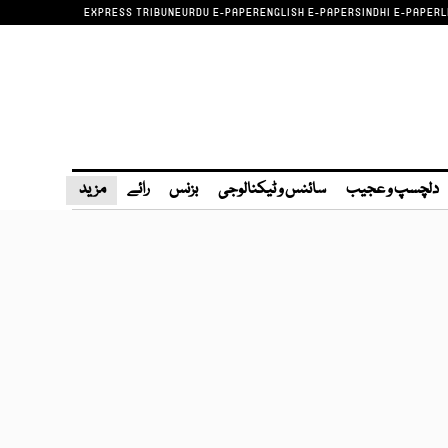
EXPRESS TRIBUNE
URDU E-PAPER
ENGLISH E-PAPER
SINDHI E-PAPER
L
دلچسپ و عجیب
سائنس و ٹیکنالوجی
بزنس
رائے
مزید