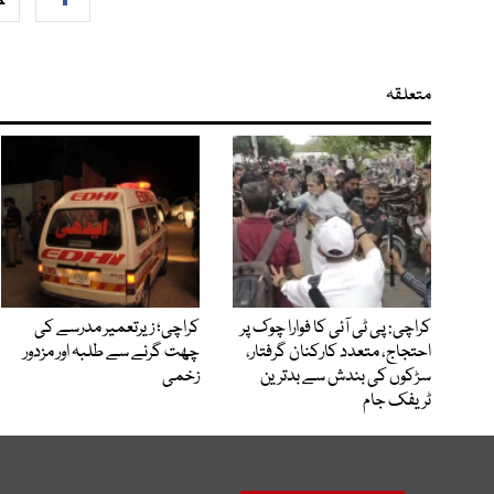
متعلقہ
کراچی: پی ٹی آئی کا فوارا چوک پر
کراچی؛ زیرتعمیر مدرسے کی
احتجاج، متعدد کارکنان گرفتار،
چھت گرنے سے طلبہ اور مزدور
سڑکوں کی بندش سے بدترین
زخمی
ٹریفک جام