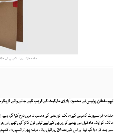
مقدمہ ٹرانسپورٹ کمپنی کے مالک 
ٹیپو سلطان پولیس نے محمود آباد ای مارکیٹ کے قریب کیے جانے والے کریکر ح
مقدمہ ٹرانسپورٹ کمپنی کے مالک انور علی کی مدعیت میں درج کیا گیا ہے، ای
مالک کو ایک ماہ قبل ہی بھتے کی پرچی کے لیے ٹیلی فون کالز آئیں تھیں اور جن
سے بند کرا دیا گیا تھا اور اس کے بعد20 روز قبل ایک 