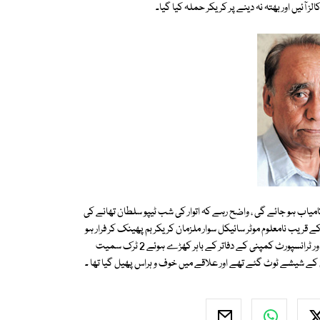
 آئیں اور بھتہ نہ دینے پر کریکر حملہ کیا گیا۔
 کامیاب ہو جائے گی ، واضح رہے کہ اتوار کی شب ٹیپو سلطان تھانے کی
 قریب نامعلوم موٹر سائیکل سوار ملزمان کریکر بم پھینک کر فرار ہو
گئے تھے جو زور دار دھماکے سے پھٹ گیا تھا ، دھماکے کے نتیجے میں کوریئر اور ٹرانسپورٹ کمپنی کے دفاتر کے باہر کھڑے ہوئے 2 ٹرک سمیت