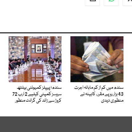
سندھ میں کم از کم ماہانہ اجرت
سندھ؛ پیپلز کمیونٹی ہیلتھ
43 ہزار روپے مقرر، کابینہ نے
سروسز کمپنی کیلیے 2 ارب 72
منظوری دیدی
کروڑ سے زائد کی گرانٹ منظور