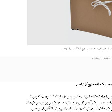
انور علی کی مدعیت میں درج کیا گیا ہے. فوٹو: فائل
ملے کا مقدمہ درج کر لیا ہے۔
س ایچ او شوکت ملہن نے ایکسپریس کو بتایا کہ ٹرانسپورٹ کمپنی کے
 نمبروں سے کالز آ رہی تھیں ان موبائل نمبروں کو سی پی ایل سی کی مدد
مرتبہ پھر ٹرانسپورٹ کمپنی کے مالک کے بھائی کو بھتے کے لیے ٹیلی فون کالز آئیں تھیں جس