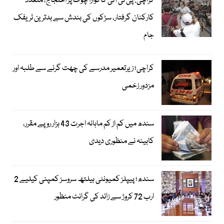
کراچی: پی ٹی آئی کا فوارا چوک پر احتجاج، متعدد
کارکنان گرفتار، سڑکوں کی بندش سے بدترین ٹریفک
جام
کراچی؛ زیرتعمیر مدرسے کی چھت گرنے سے طلبہ اور
مزدور زخمی
سندھ میں کم از کم ماہانہ اجرت 43 ہزار روپے مقرر،
کابینہ نے منظوری دیدی
سندھ؛ پیپلز کمیونٹی ہیلتھ سروسز کمپنی کیلیے 2
ارب 72 کروڑ سے زائد کی گرانٹ منظور