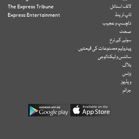
لائف اسٹائل
The Express Tribune
ٹاپ ٹرینڈ
Express Entertainment
دلچسپ و عجیب
صحت
سونے کے نرخ
پیٹرولیم مصنوعات کی قیمتیں
سائنس و ٹیکنالوجی
بلاگ
بزنس
ویڈیوز
جرائم