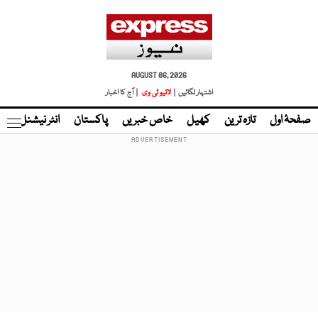
AUGUST 06, 2026
اشتہار لگائیں |
لائیو ٹی وی
| آج کا اخبار
صفحۂ اول
تازہ ترین
کھیل
خاص خبریں
پاکستان
انٹر نیشنل
ٹا