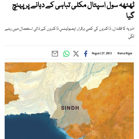
ٹھٹھہ سول اسپتال مکلی تباہی کے دہانے پر پہنچ
گیا
ادویہ کا فقدان، ڈاکٹروں کی کمی برقرار، ایمبولینس ڈاکٹروں کے ذاتی استعمال میں رہنے
لگی
August 27, 2013
Nama Nigar