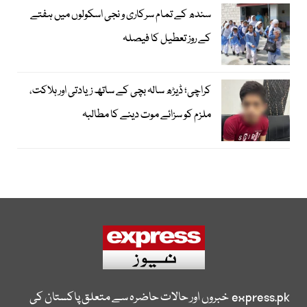
سندھ کے تمام سرکاری و نجی اسکولوں میں ہفتے
کے روز تعطیل کا فیصلہ
کراچی؛ ڈیڑھ سالہ بچی کے ساتھ زیادتی اور ہلاکت،
ملزم کو سزائے موت دینے کا مطالبہ
express.pk
خبروں اور حالات حاضرہ سے متعلق پاکستان کی