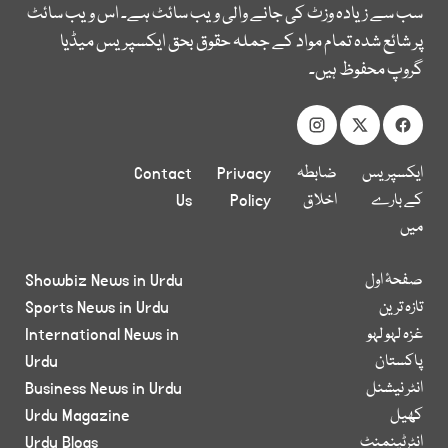
سب سے زیادہ وزٹ کی جانے والی ویب سائٹ ہے۔ اس ویب سائٹ
پر شائع شدہ تمام مواد کے جملہ حقوق بحق ایکسپریس میڈیا
گروپ محفوظ ہیں۔
ایکسپریس
ضابطہ
Privacy
Contact
کے بارے
اخلاق
Policy
Us
میں
صفحۂ اول
Showbiz News in Urdu
تازہ ترین
Sports News in Urdu
غزہ لہو لہو
International News in
پاکستان
Urdu
انٹر نیشنل
Business News in Urdu
کھیل
Urdu Magazine
انٹرٹینمنٹ
Urdu Blogs