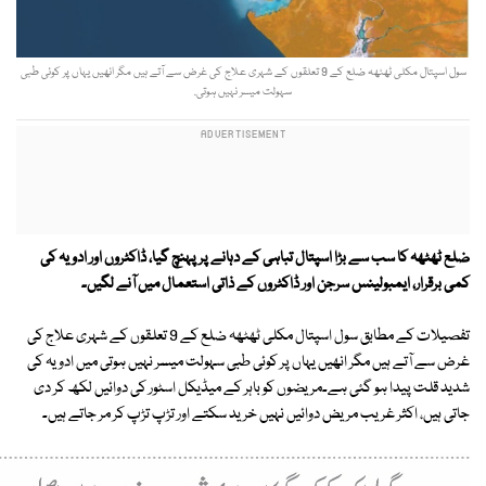
سول اسپتال مکلی ٹھٹھہ ضلع کے 9 تعلقوں کے شہری علاج کی غرض سے آتے ہیں مگر انھیں یہاں پر کوئی طبی
سہولت میسر نہیں ہوتی.
ضلع ٹھٹھہ کا سب سے بڑا اسپتال تباہی کے دہانے پر پہنچ گیا، ڈاکٹروں اور ادویہ کی
کمی برقرار، ایمبولینس سرجن اور ڈاکٹروں کے ذاتی استعمال میں آنے لگیں۔
تفصیلات کے مطابق سول اسپتال مکلی ٹھٹھہ ضلع کے 9 تعلقوں کے شہری علاج کی
غرض سے آتے ہیں مگر انھیں یہاں پر کوئی طبی سہولت میسر نہیں ہوتی میں ادویہ کی
شدید قلت پیدا ہو گئی ہے۔مریضوں کو باہر کے میڈیکل اسٹور کی دوائیں لکھ کر دی
جاتی ہیں، اکثر غریب مریض دوائیں نہیں خرید سکتے اور تڑپ تڑپ کر مر جاتے ہیں۔