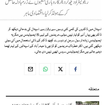
اسپتال میں ڈاکٹروں کی کمی کئی برسوں سے برقرار ہے، اسپتال کی بدحالی دیکھ کر
ڈاکٹر بھی یہاں آنے کو تیار نہیں ہوتے۔ مریضوں کے لیے 15 ایمبولینس ہیں مگر یہ
ایمبولینس زیادہ تر سول سرجن اور دوسرے کچھ ڈاکٹر کے ذاتی استعمال میں آتی ہوئی
دیکھی گئی ہیں، اکثر خطرناک مریضوں کو کراچی یا حیدر آباد کے اسپتالوں کے لیٹر تھما
دیتے جاتے ہیں مگر ایمبولینس سروس انھیں نہیں دی جاتی۔
متعلقہ