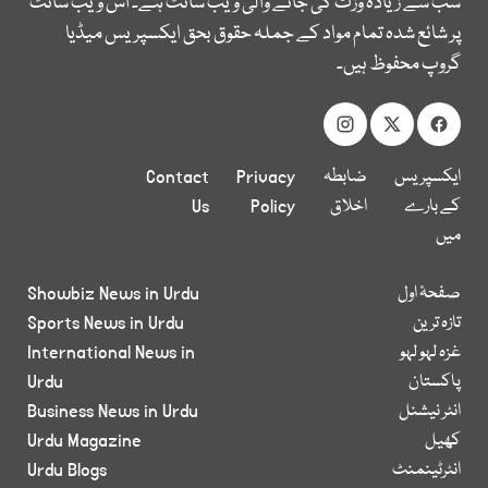
سب سے زیادہ وزٹ کی جانے والی ویب سائٹ ہے۔ اس ویب سائٹ
پر شائع شدہ تمام مواد کے جملہ حقوق بحق ایکسپریس میڈیا
گروپ محفوظ ہیں۔
ایکسپریس
ضابطہ
Privacy
Contact
کے بارے
اخلاق
Policy
Us
میں
صفحۂ اول
Showbiz News in Urdu
تازہ ترین
Sports News in Urdu
غزہ لہو لہو
International News in
پاکستان
Urdu
انٹر نیشنل
Business News in Urdu
کھیل
Urdu Magazine
انٹرٹینمنٹ
Urdu Blogs