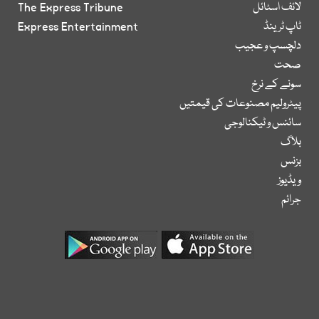
لائف اسٹائل
The Express Tribune
ٹاپ ٹرینڈ
Express Entertainment
دلچسپ و عجیب
صحت
سونے کے نرخ
پیٹرولیم مصنوعات کی قیمتیں
سائنس و ٹیکنالوجی
بلاگ
بزنس
ویڈیوز
جرائم