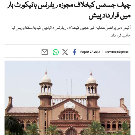
چیف جسٹس کیخلاف مجوزہ ریفرنس ہائیکورٹ بار
میں قرار داد پیش
آئینی طور پر اعلیٰ عدلیہ کے ججوں کیخلاف ریفرنس دائرنہیں کیاجا سکتا،واپس لیا
جائے، قرار داد
August 27, 2013
Numainda Express