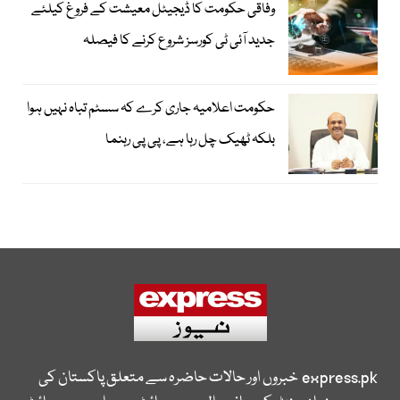
وفاقی حکومت کا ڈیجیٹل معیشت کے فروغ کیلئے
جدید آئی ٹی کورسز شروع کرنے کا فیصلہ
حکومت اعلامیہ جاری کرے کہ سسٹم تباہ نہیں ہوا
بلکہ ٹھیک چل رہا ہے، پی پی رہنما
express.pk
خبروں اور حالات حاضرہ سے متعلق پاکستان کی