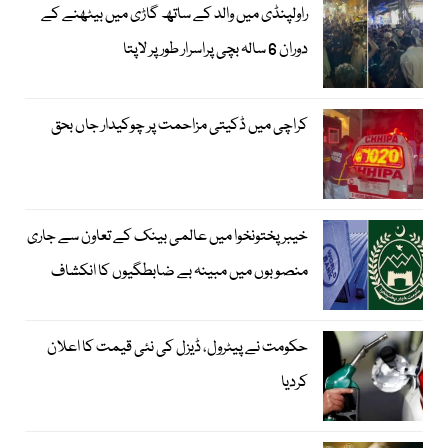
راولپنڈی میں والد کے ساتھ گاڑی میں بیٹھنے کے
دوران 6 سالہ بچی پراسرار طور پر لاپتا
کراچی میں ڈکیتی مزاحمت پر چوکیدار جاں بحق
خیبرپختونخوا میں عالمی بینک کے تعاون سے جاری
منصوبوں میں مبینہ بے ضابطگیوں کا انکشاف
حکومت نے پیٹرول، ڈیزل کی نئی قیمت کا اعلان
کردیا