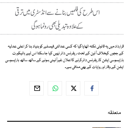
قرارداد میں یہ قانونی نکتہ اٹھایاگیا کہ کسی عدالتی فیصلے کو بنیاد بنا کر اعلی عدلیہ
کے ججوں کیخلاف آئین کے تحت ریفرنس دائر نہیں کیا جاسکتا اس لیے ہائیکورٹ
بارایسوسی ایشن کاریفرنس دائرکرنے کااعلان غیرآئینی ہونے کے ساتھ ساتھ بارایسوسی
ایشن کے وقار اور روایات کے بھی منافی ہے۔
متعلقہ