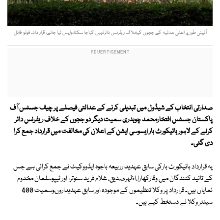
آئینی طور پر اعلیٰ عدلیہ کے ججوں کیخلاف ریفرنس دائرنہیں کیاجا سکتا،واپس لیا جائے، قرار داد۔ فوٹو: فائل
صدارتی انتخاب کے شیڈول میں تبدیلی کرنے کے عدالتی فیصلے پر چیف جسٹس آف
پاکستان جسٹس افتخارمحمد چوہدری سمیت دیگر دو ججوں کے خلاف ریفرنس دائر
کرنے کے لاہور ہائیکورٹ بار ایسوسی ایشن کے اعلان کی مخالفت میں قرارداد جمع کرا
دی گئی۔
یہ قرارداد ہائیکورٹ بارکی سابق عہدیدارربیعہ باجوہ ایڈووکیٹ نے جمع کرائی ہے جس
کے تائید کنندگان میں وقارکھارا،اظہرصدیق، غلام فرید سنوترا اور ٹیپوسلمان مخدوم
نمایاں ہیں۔ قرارداد پر وکلا تنظیموں کے موجودہ اور سابق عہدیداروںوسمیت 400
سینئر وکلا نے دستخط کیے ہیں۔