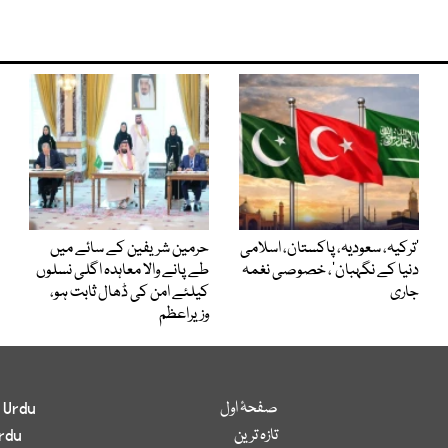
‘ترکیہ، سعودیہ، پاکستان، اسلامی
حرمین شریفین کے سائے میں
دنیا کے نگہبان’، خصوصی نغمہ
طے پانے والا معاہدہ اگلی نسلوں
جاری
کیلئے امن کی ڈھال ثابت ہو،
وزیراعظم
صفحۂ اول
 Urdu
تازہ ترین
rdu