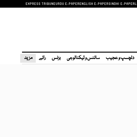
EXPRESS TRIBUNE
URDU E-PAPER
ENGLISH E-PAPER
SINDHI E-PAPER
L
دلچسپ و عجیب
سائنس و ٹیکنالوجی
بزنس
رائے
مزید