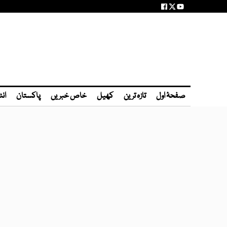
صفحۂ اول
تازہ ترین
کھیل
خاص خبریں
پاکستان
انٹ