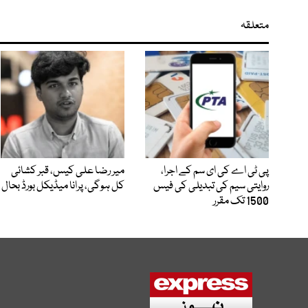
متعلقہ
پی ٹی اے کی ای سم کے اجرا،
میر رضا علی کیس، قبر کشائی
روایتی سیم کی تبدیلی کی فیس
کل ہوگی، پرانا میڈیکل بورڈ بحال
1500 تک مقرر