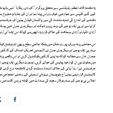
یہ مقدمہ قائد اعظم ریذیڈنسی سے متعلق پروگرام '' آف دی ریکارڈ '' میں وڈیو نشر 
کیے گئے کلپس سے عوام میں خوف و ہراس پیدا ہوا اور ان کے جذبات مجروح ہوئ
مقدمے کے اندارج کی شدید مذمت کی ہے، پاکستان فیڈرل یونین آف جرنلسٹس 
کر لیا ہے اورپی ایف یو جے کے صدر پرویز شوکت اور سیکریٹری جنرل امین یو
آزادی اظہاراور آزادی صحافت کے خلاف قراردیا۔ انھوںنے کہاکہ اس ایف آئی آرنے
اس معاملے پرنہ صرف پورے ملک میںبلکہ عالمی سطح پربھی انٹرنیشنل فیڈر
صدرپی ایف یوجے اورسیکریٹری جنرل نے لاہورمیں تحریک انصاف کے کارک
عمران خان سے مطالبہ کیاکہ وہ اپنے کارکنوںکوکنٹرول کریں اور اس واقعے پر
میںملوث ہیں ان کو ازخود پولیس کے حوالے کریں۔ بصورت دیگر پی ایف یوجے اپ
جرنلسٹس نے اے آروائی کے خلاف انسداد دہشت گردی کامقدمہ درج کرنے کو آز
کاتسلسل قرار دیتے ہوئے آج بلوچستان صوبائی اسمبلی کے سامنے احتجاجی مظ
اجلاس بی یو جے کے صدرعرفان سعید کی صدارت میں کوئٹہ پریس کلب میں ہو