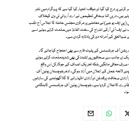
کرنے پر درج کیا گیا اور موقف اختیار کیا گیا ہے کہ پروگرام میں نشر
ے ہیں۔ دریں اثنا صحافی تنظیموں نے اے آر وائی ٹی وی کیخلاف
( پی ایف یو جے) نے معاملے پر مرکزی مجلس عاملہ کا اجلاس آج طلب
سف نے ایف آئی آرکے اندراج کی سخت الفاظ میںمذمت کرتے ہوئے اسے
 ضیاالحق کے آمرانہ دورکی یادتازہ کردی ہے۔
یشن آف جرنلسٹس کے پلیٹ فارم سے بھی احتجاج کیاجائے گا۔
نوںک ی جانب سے صحافیوںپر تشددکی بھی شدیدمذمت کرتے ہوئے
نہ صرف معافی مانگیں بلکہ تحریک انصاف کے جوکارکن اس واقع
نے لائحہ عمل کے اعلان میں آزاد ہوگی۔ ادھربلوچستان یونین آف
ادی صحافت پرقدغن اورآزادی اظہاررائے کا گلاگھونٹنے کی سازشوں
اہرے کااعلان کردیا ہے۔ بلوچستان یونین آف جرنلسٹس کاہنگامی
ا۔