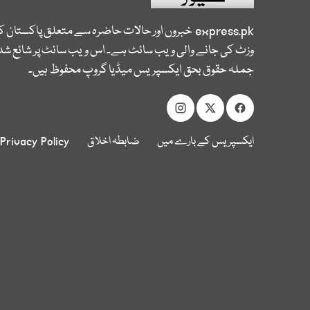
express.pk
خبروں اور حالات حاضرہ سے متعلق پاکستان 
وزٹ کی جانے والی ویب سائٹ ہے۔ اس ویب سائٹ پر شائع شدہ
جملہ حقوق بحق ایکسپریس میڈیا گروپ محفوظ ہیں۔
ایکسپریس کے بارے میں
ضابطہ اخلاق
Privacy Policy