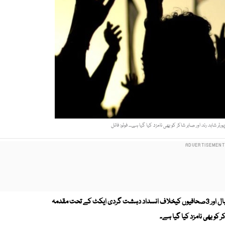
ر شاہد رند اور صابر شاکر کو بھی نامزد کیا گیا ہے۔۔ فوٹو: فائل
اے آر وائی ٹی وی چینل کے چیف ایگزیکٹو سلیمان اقبال اور 3صحافیوں کیخلاف انسداد دہشت گردی ایکٹ کے تحت مقدمہ
ر کو بھی نامزد کیا گیا ہے۔