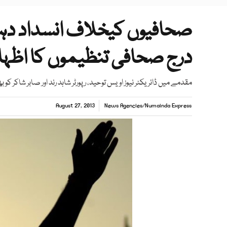
صحافیوں کیخلاف انسداد د
درج صحافی تنظیموں کا اظہ
مقدمے میں ڈائریکٹر نیوز اویس توحید، رپورٹر شاہد رند اور صابر شاکر کو ب
August 27, 2013
News Agencies
/
Numainda Express