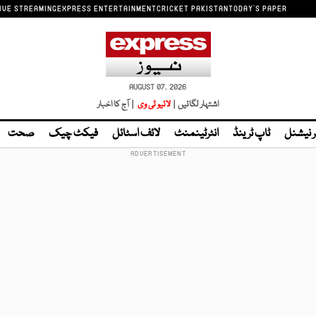
IVE STREAMING
EXPRESS ENTERTAINMENT
CRICKET PAKISTAN
TODAY'S PAPER
AUGUST 07, 2026
اشتہار لگائیں |
لائیو ٹی وی
| آج کا اخبار
ر نیشنل
ٹاپ ٹرینڈ
انٹرٹینمنٹ
لائف اسٹائل
فیکٹ چیک
صحت