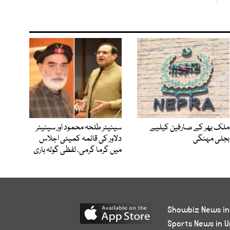
ملک بھر کے صارفین کیلیے
سینیٹر طلحہ محمود اور سینیٹر
بجلی مہنگی
دلاور کی قائمہ کمیٹی اجلاس
میں گرما گرمی، لفظی گولہ باری
Showbiz News in
Sports News in U