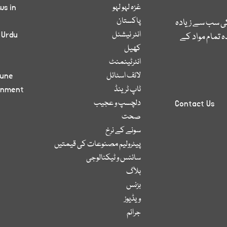
غزہ لہو لہو
ws in
پاکستان
کی سب سے زیادہ
انٹر نیشنل
 Urdu
 تمام مواد کے
کھیل
انٹرٹینمنٹ
لائف اسٹائل
bune
ٹاپ ٹرینڈ
inment
دلچسپ و عجیب
Contact Us
صحت
سونے کے نرخ
پیٹرولیم مصنوعات کی قیمتیں
سائنس و ٹیکنالوجی
بلاگ
بزنس
ویڈیوز
جرائم