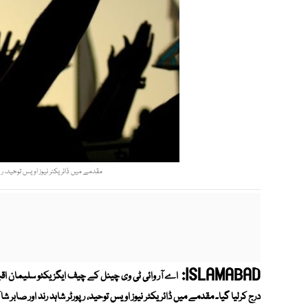
مقدمے میں ڈائریکٹر نیوز اویس توحید، رپورٹ
ISLAMABAD:
درج کرلیا گیا۔ مقدمے میں ڈائریکٹر نیوز اویس توحید، رپورٹر شاہد رند اور صابر شاک