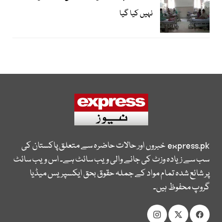
نہیں کیا گیا
express.pk
خبروں اور حالات حاضرہ سے متعلق پاکستان کی
سب سے زیادہ وزٹ کی جانے والی ویب سائٹ ہے۔ اس ویب سائٹ
پر شائع شدہ تمام مواد کے جملہ حقوق بحق ایکسپریس میڈیا
گروپ محفوظ ہیں۔