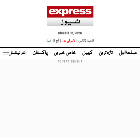
AUGUST 10, 2026
اشتہار لگائیں |
لائیو ٹی وی
| آج کا اخبار
صفحۂ اول
تازہ ترین
کھیل
خاص خبریں
پاکستان
انٹر نیشنل
ٹا