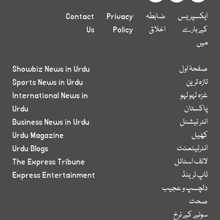
ایکسپریس
ضابطہ
Privacy
Contact
کے بارے
اخلاق
Policy
Us
میں
صفحۂ اول
Showbiz News in Urdu
تازہ ترین
Sports News in Urdu
غزہ لہو لہو
International News in
پاکستان
Urdu
انٹر نیشنل
Business News in Urdu
کھیل
Urdu Magazine
انٹرٹینمنٹ
Urdu Blogs
لائف اسٹائل
The Express Tribune
ٹاپ ٹرینڈ
Express Entertainment
دلچسپ و عجیب
صحت
سونے کے نرخ