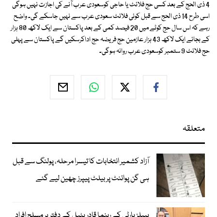
4 ذی الحج کے بعد کسی حج فلائٹ یا حاجی کوسعودی عرب آنے کی اجازت نہیں ہوگی
اسی طرح 14 ذی الحج سے قبل کوئی فلائٹ سعودی عرب سے نہیں جاسکے گی۔ واضح
رہے کہ اس سال حج کوٹے میں 20 فیصد کمی کے بعد پاکستان سے ایک لاکھ 80 ہزار
کے بجائے ایک لاکھ 43 ہزار عازمین حج فریضہ حج اداکرسکیں گے پاکستان سے پہلی
حج فلائٹ 9 ستمبر کوسعودی عرب روانہ ہوگی۔
متعلقہ
آزاد کشمیر انتخابات کا تیسرا مرحلہ، پولنگ سے قبل
ہی گن پوائنٹ پر بیلٹ پیپرز چھین لیے گئے
پیپلز پارٹی کے رہنما قادر پٹیل کے دفتر پر مسلح افراد