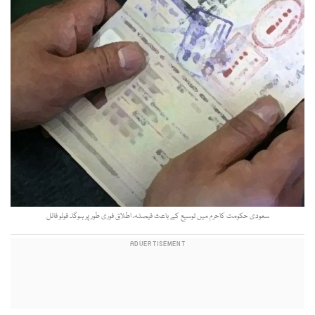
سعودی حکومت کاحرم میں توسیع کے باعث فیصلہ، اطلاق فوری طور پر ہوگا۔ فوٹو فائل