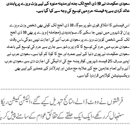
سعودی حکومت نے 10 ذی الحج تک جدہ اور مدینہ منورہ کے لیے وزٹ ویزے پر پابندی
عائد کردی ہے یہ فیصلہ حرم میں توسیع کی وجہ سے کیا گیا ہے۔
اس فیصلے کا اطلاق فوری طور پر ہوگا۔ 10 ذی الحج تک کوئی بھی شخص وزٹ ویزے
پران 2 شہروں میں نہیں جا سکے گا۔ صوابدیدی (مجاملہ) ویزے پر بھی 10 ذی الحج
تک کسی شخص کو وزٹ ویزے پر سعودی عرب آنے کی اجازت نہیں ہوگی۔اس وقت
سعودی عرب میں حرم کی توسیع کا کام زور و شور سے جاری ہے حرم کی توسیع کے باعث
سعودی حکومت نے پوری دنیا کے لیے عمرہ اور حج کا کوٹا کم کیا ہے۔ سعودی عرب نے
اپنے صرف 25 فیصد شہریوں کوفریضہ حج کی ادائیگی کی اجازت دی ہے سعودی عرب
آنے والے تمام عازمین حج کے علاوہ حج مشن اور ایئرلائنز کے عملے کے لیے بھی
ویکسینیشن کولازمی قراردیا گیا ہے۔