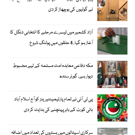
نے گولیوں کی بوچھاڑ کر دی
آزاد کشمیر میں تیسرے مرحلے کا انتخابی دنگل کا
آغاز ہو گیا، 4 حلقوں میں پولنگ شروع
مکہ دفاعی معاہدہ امت مسلمہ کے لیے مضبوط
دیوار ہے، گورنر سندھ
پی ٹی آئی نے تمام پارلیمینٹیرینز کو آج اسلام آباد
ہائی کورٹ کے باہر پہنچنے کی ہدایت کر دی
سرکاری اسپتالوں میں بستروں کی تعداد میں اضافہ