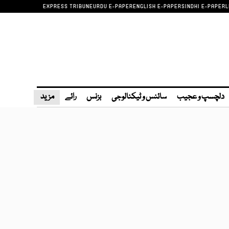
EXPRESS TRIBUNE
URDU E-PAPER
ENGLISH E-PAPER
SINDHI E-PAPER
L
دلچسپ و عجیب
سائنس و ٹیکنالوجی
بزنس
رائے
مزید