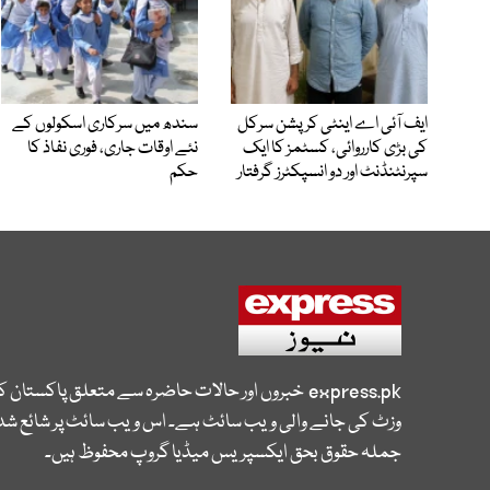
ایف آئی اے اینٹی کرپشن سرکل
سندھ میں سرکاری اسکولوں کے
کی بڑی کارروائی، کسٹمز کا ایک
نئے اوقات جاری، فوری نفاذ کا
سپرنٹنڈنٹ اور دو انسپکٹرز گرفتار
حکم
express.pk
خبروں اور حالات حاضرہ سے متعلق پاکستان 
وزٹ کی جانے والی ویب سائٹ ہے۔ اس ویب سائٹ پر شائع شدہ
جملہ حقوق بحق ایکسپریس میڈیا گروپ محفوظ ہیں۔