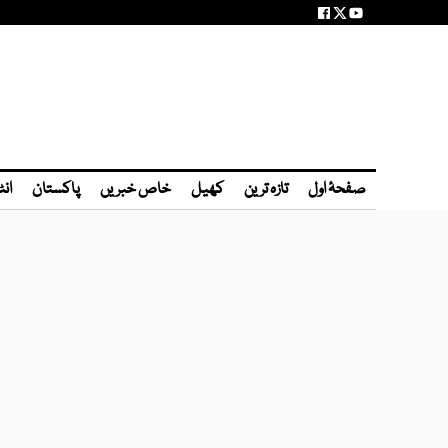
صفحۂ اول
تازہ ترین
کھیل
خاص خبریں
پاکستان
انٹ