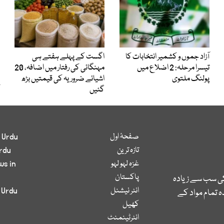
آزاد جموں و کشمیر انتخابات کا
اگست کے پہلے ہفتے ہی
تیسرا مرحلہ: 2 اضلاع میں
مہنگائی کی رفتار میں اضافہ، 20
پولنگ ملتوی
اشیائے ضروریہ کی قیمتیں بڑھ
گئیں
صفحۂ اول
 Urdu
تازہ ترین
rdu
غزہ لہو لہو
ws in
پاکستان
کی سب سے زیادہ
انٹر نیشنل
 Urdu
 تمام مواد کے
کھیل
انٹرٹینمنٹ