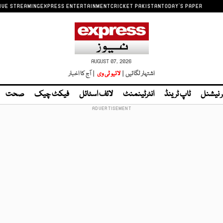
IVE STREAMING
EXPRESS ENTERTAINMENT
CRICKET PAKISTAN
TODAY'S PAPER
AUGUST 07, 2026
اشتہار لگائیں |
لائیو ٹی وی
| آج کا اخبار
ر نیشنل
ٹاپ ٹرینڈ
انٹرٹینمنٹ
لائف اسٹائل
فیکٹ چیک
صحت