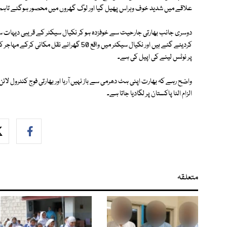
علاقے میں شدید خوف وہراس پھیل گیا اور لوگ گھروں میں محصور ہوگئے تاہم پ
دوسری جانب بھارتی جارحیت سے خوفزدہ ہو کر نکیال سیکٹر کے قریبی دیہات 
کردیئے گئے ہیں اور نکیال سیکٹر میں واقع 50 
پر نوٹس لینے کی اپیل کی ہے۔
واضح رہے کہ بھارت اپنی ہٹ دھرمی سے باز نہیں آرہا اور بھارتی فوج کنٹرول 
الزام الٹا پاکستان پر لگادیا جاتا ہے۔
متعلقہ