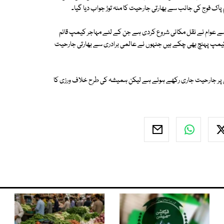
اک فوج کی جانب سے بھارتی جارحیت کا منہ توڑ جواب دیا گیا۔
سے عوام نے نقل مکانی شروع کردی ہے جن کے لئے مہاجر کیمپ قائم
گھرانے نقل مکانی کرکے مہاجر کیمپ پہنچ بھی چکے ہیں جنہوں نے عالمی برادری سے بھارتی جارحیت
لائن پر جارحیت جاری رکھے ہوئے ہے لیکن ہمیشہ کی طرح خلاف ورزی کا