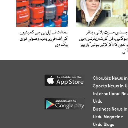
جسٹس مسرت ہلالی ریٹائر
عدالت نے ایل پی جی کمپنیوں
ہوگئیں، فل کورٹ ریفرنس میں
کی اضافی پریمیم وصولی فوری
والدین کا ذکر کرتے ہوئے آواز بھر
روک دی
آئی
Showbiz News in
Sports News in U
International Ne
Urdu
Business News in
Urdu Magazine
Urdu Blogs