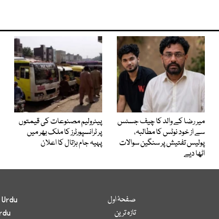
میر رضا کے والد کا چیف جسٹس
پیٹرولیم مصنوعات کی قیمتوں
سے از خود نوٹس کا مطالبہ،
پر ٹرانسپورٹرز کا ملک بھر میں
پولیس تفتیش پر سنگین سوالات
پہیہ جام ہڑتال کا اعلان
اٹھا دیے
صفحۂ اول
 Urdu
تازہ ترین
rdu