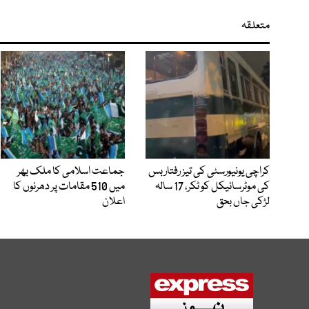
متعلقہ
کراچی یونیورسٹی کی تیز رفتار بس
جماعت اسلامی کا ملک بھر
کی موٹرسائیکل کو ٹکر، 17 سالہ
میں 510 مقامات پر دھرنوں کا
لڑکی جاں بحق
اعلان