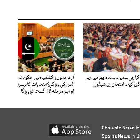
کراچی سمیت سندھ بھر میں ایم
آزاد جموں و کشمیر میں حکومت
ڈی کیٹ امتحان ری شیڈول
کس کی ہوگی؟ انتخابات کا تیسرا
اور اہم مرحلہ 10 اگست کو ہوگا
Showbiz News in
Sports News in U