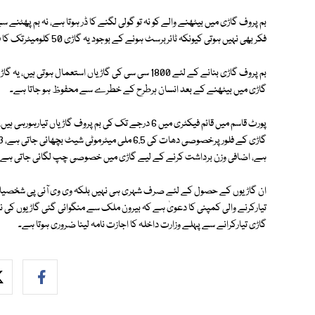
بم پروف گاڑی میں بیٹھنے والے کو نہ تو گولی لگنے کا ڈر ہوتا ہے، نہ بم پھٹن
فکر بھی نہیں ہوتی کیونکہ ٹائربرسٹ ہونے کے بوجود یہ گاڑی 50 کلومیٹرتک کا فاصلہ طے کرنے کی صلاحیت رکھتی ہے۔
بم پروف گاڑی بنانے کے لئے 1800 سی سی کی گاڑیاں استعم
گاڑی میں بیٹھنے کے بعد انسان ہرطرح کے خطرے سے محفوظ ہو جاتا ہے۔
پورٹ قاسم میں قائم فیکٹری میں 6 درجے تک کی بم پروف گا
ہے، اضافی وزن برداشت کرنے کے لیے گاڑی میں خصوصی چپ لگائی جاتی ہے اور
ان گاڑیوں کے حصول کے لئے صرف شہری ہی نہیں بلکہ وی وی آئی پی شخصیات ا
تیارکرنے والی کمپنی کا دعویٰ ہے کہ بیرون ملک سے منگوائی گئی گاڑیوں کی نس
گاڑی تیارکرانے سے پہلے وزارت داخلہ کا اجازت نامہ لینا ضروری ہوتا ہے۔