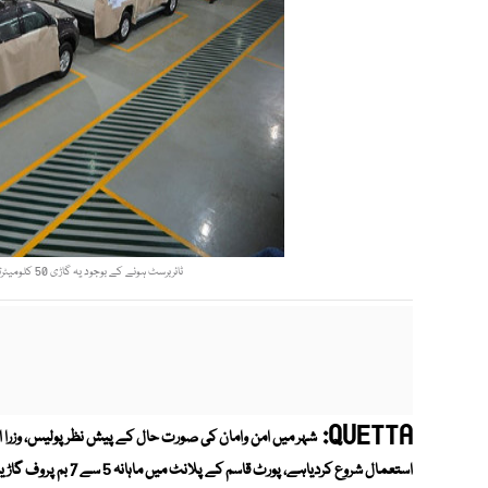
ٹائربرسٹ ہونے کے بوجود یہ گاڑی 50 کلومیٹرتک کا فاصلہ طے کرنے کی صلاحیت رکھتی ہے۔ فوٹو: اے ایف پی
QUETTA:
شہر میں امن وامان کی صورت حال کے پیش نظر پولیس، وزرا ا
استعمال شروع کردیاہے، پورٹ قاسم کے پلانٹ میں ماہانہ 5 سے 7 بم پروف گاڑیاں تیارہورہی ہیں۔