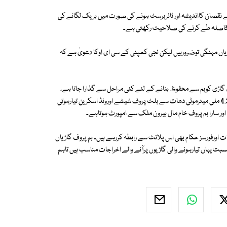
ے سے نقصان کااندیشہ اور ٹائربرسٹ ہونے کی صورت میں بریک لگانے کی
ال ہوتی ہیں، یہ گاڑیاں مہنگی توضرورہیں لیکن نجی کمپنی کے سی ای اوکا دعویٰ ہے کہ
ڑیاں تیارہورہی ہیں، گاڑی کوبم سے محفوظ بنانے کے لئے کئی مراحل سے گذارا جاتا ہے،
گاڑی کے فلورپرخصوصی دھات کی 6.5 ملی میٹرموٹی شیٹ بچھائی جاتی ہے، 4.3 ملی میٹرموٹی دھات سے بلٹ پروف شیشے اورونڈ اسکرین تیارہوتی
 سارا بم پروف خام مال بیرون ملک سے امپورٹ ہوتاہے۔
ورفورسز حکام بھی اس پلانٹ سے رابطہ کررہے ہیں۔ بم پروف گاڑیاں
بت یہاں تیارہونے والی گاڑیوں پرآنے والے اخراجات مناسب ہیں تاہم