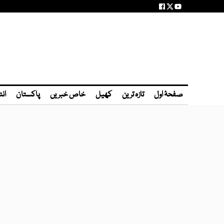
صفحۂ اول
تازہ ترین
کھیل
خاص خبریں
پاکستان
انٹ