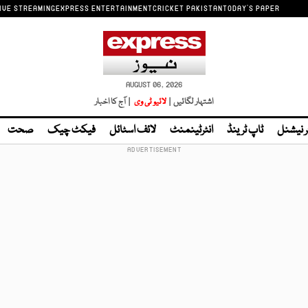
IVE STREAMING
EXPRESS ENTERTAINMENT
CRICKET PAKISTAN
TODAY'S PAPER
AUGUST 06, 2026
اشتہار لگائیں |
لائیو ٹی وی
| آج کا اخبار
ر نیشنل
ٹاپ ٹرینڈ
انٹرٹینمنٹ
لائف اسٹائل
فیکٹ چیک
صحت