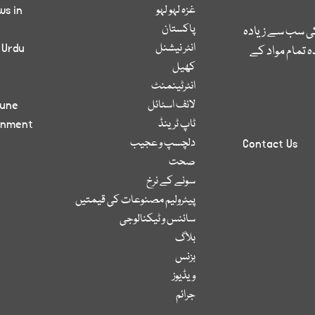
غزہ لہو لہو
ws in
پاکستان
کی سب سے زیادہ
انٹر نیشنل
 Urdu
 تمام مواد کے
کھیل
انٹرٹینمنٹ
لائف اسٹائل
bune
ٹاپ ٹرینڈ
inment
دلچسپ و عجیب
Contact Us
صحت
سونے کے نرخ
پیٹرولیم مصنوعات کی قیمتیں
سائنس و ٹیکنالوجی
بلاگ
بزنس
ویڈیوز
جرائم