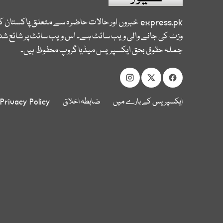
express.pk
خبروں اور حالات حاضرہ سے متعلق پاکستان 
وزٹ کی جانے والی ویب سائٹ ہے۔ اس ویب سائٹ پر شائع شدہ
جملہ حقوق بحق ایکسپریس میڈیا گروپ محفوظ ہیں۔
ایکسپریس کے بارے میں
ضابطہ اخلاق
Privacy Policy