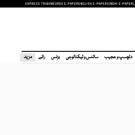
EXPRESS TRIBUNE
URDU E-PAPER
ENGLISH E-PAPER
SINDHI E-PAPER
L
دلچسپ و عجیب
سائنس و ٹیکنالوجی
بزنس
رائے
مزید