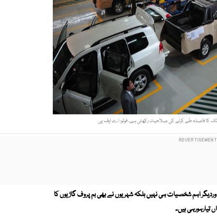
وردیگر اہم شخصیات ہی نہیں بلکہ شہریوں نے بھی بم پروف گاڑیوں کا