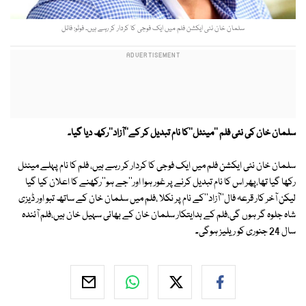
سلمان خان نئی ایکشن فلم میں ایک فوجی کا کردار کر رہے ہیں۔ فوٹو: فائل
سلمان خان کی نئی فلم ''مینٹل''کا نام تبدیل کر کے''آزاد''رکھ دیا گیا۔
سلمان خان نئی ایکشن فلم میں ایک فوجی کا کردار کر رہے ہیں، فلم کا نام پہلے مینٹل
رکھا گیا تھا،پھر اس کا نام تبدیل کرنے پر غور ہوا اور''جے ہو''رکھنے کا اعلان کیا گیا
لیکن آخر کار قرعہ فال''آزاد''کے نام پر نکلا ،فلم میں سلمان خان کے ساتھ تبو اور ڈیزی
شاہ جلوہ گر ہوں گی،فلم کے ہدایتکار سلمان خان کے بھائی سہیل خان ہیں،فلم آئندہ
سال 24 جنوری کو ریلیز ہوگی۔