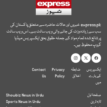
express.pk
خبروں اور حالات حاضرہ سے متعلق پاکستان کی
سب سے زیادہ وزٹ کی جانے والی ویب سائٹ ہے۔ اس ویب سائٹ
پر شائع شدہ تمام مواد کے جملہ حقوق بحق ایکسپریس میڈیا
گروپ محفوظ ہیں۔
ایکسپریس
ضابطہ
Privacy
Contact
کے بارے
اخلاق
Policy
Us
میں
صفحۂ اول
Showbiz News in Urdu
تازہ ترین
Sports News in Urdu