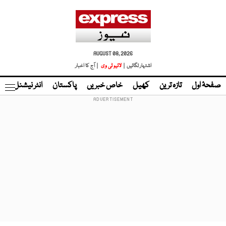
AUGUST 08, 2026
اشتہار لگائیں |
لائیو ٹی وی
| آج کا اخبار
صفحۂ اول
تازہ ترین
کھیل
خاص خبریں
پاکستان
انٹر نیشنل
ٹا