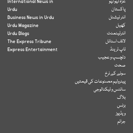
غزہ لہو لہو
International News in
پاکستان
Urdu
انٹر نیشنل
Business News in Urdu
کھیل
Urdu Magazine
انٹرٹینمنٹ
Urdu Blogs
لائف اسٹائل
The Express Tribune
ٹاپ ٹرینڈ
Express Entertainment
دلچسپ و عجیب
صحت
سونے کے نرخ
پیٹرولیم مصنوعات کی قیمتیں
سائنس و ٹیکنالوجی
بلاگ
بزنس
ویڈیوز
جرائم