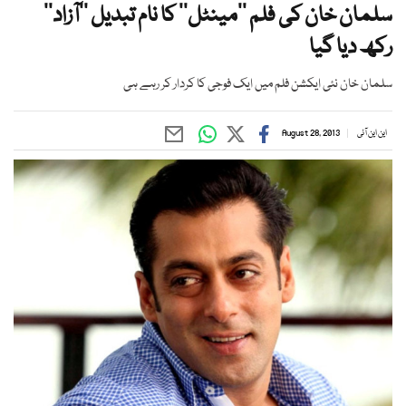
سلمان خان کی فلم ’’مینٹل‘‘ کا نام تبدیل ’’آزاد‘‘
رکھ دیا گیا
سلمان خان نئی ایکشن فلم میں ایک فوجی کا کردار کر رہے ہی
این این آئی
August 28, 2013