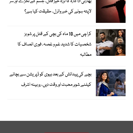
بھارتی اداکارہ کا لرزہ خیز قتل، جسم کے ٹکڑے اور سر
لاپتہ ہونے کی خبر وائرل، حقیقت کیا ہے؟
کراچی میں 18 ماہ کی بچی کے قتل پر شوبز
شخصیات کا شدید غم و غصہ، فوری انصاف کا
مطالبہ
بچے کی پیدائش کے بعد بیوی کو ڈپریشن سے بچانے
کیلئے شوہر محبت اور وقت دیں، روبینہ اشرف