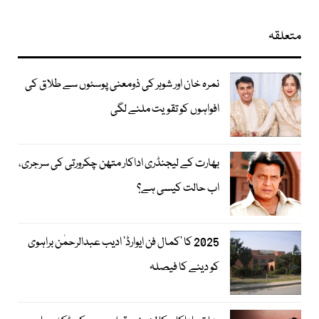
متعلقہ
نمرہ خان اور شوہر کی ذومعنی پوسٹوں سے طلاق کی
افواہوں کو تقویت ملنے لگی
بھارت کے لیجنڈری اداکار متھن چکرورتی کی سرجری،
اب حالت کیسی ہے؟
2025 کا ’کمال فن ایوارڈ‘ ادیب عبدالرحمٰن براہوی
کو دینے کا فیصلہ