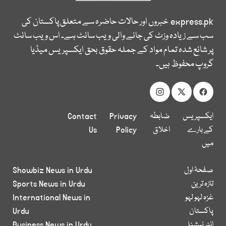
express.pk
خبروں اور حالات حاضرہ سے متعلق پاکستان کی
سب سے زیادہ وزٹ کی جانے والی ویب سائٹ ہے۔ اس ویب سائٹ
پر شائع شدہ تمام مواد کے جملہ حقوق بحق ایکسپریس میڈیا
گروپ محفوظ ہیں۔
ایکسپریس
ضابطہ
Privacy
Contact
کے بارے
اخلاق
Policy
Us
میں
صفحۂ اول
Showbiz News in Urdu
تازہ ترین
Sports News in Urdu
غزہ لہو لہو
International News in
پاکستان
Urdu
انٹر نیشنل
Business News in Urdu