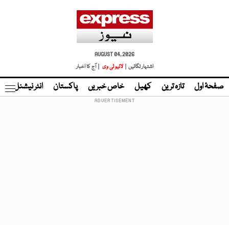
AUGUST 04, 2026
اشتہار لگائیں |
لائیو ٹی وی
| آج کا اخبار
صفحۂ اول
تازہ ترین
کھیل
خاص خبریں
پاکستان
انٹر نیشنل
ٹا