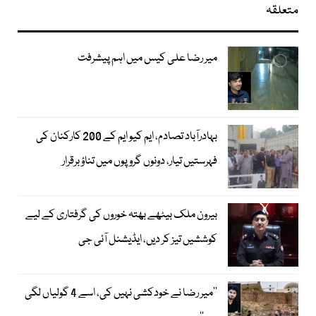
متعلقہ
میر رضا علی کیس میں اہم پیشرفت
بہادرآباد تصادم، ایم کیو ایم کے 200 کارکنان کی
فہرستیں تیار، دونوں گروپوں میں تناؤ برقرار
بیرون ملک بیٹھے بھتہ خوروں کی گرفتاری کے لیے
کوششیں تیز کر دیں، ایڈیشنل آئی جی
’’میر رضا نے خودکشی نہیں کی، اسے 4 گولیاں لگی