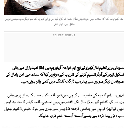
نثار کھوڑو نے کہا کہ سندھ میں جو بلدیاتی نظام متعارف کرایا گیا اس پر ایم کیو ایم کے سوا دیگر سب سیاسی قوتیں
متفق ہیں۔ فوٹو: فائل
صوبائی وزیر تعلیم نثار کھوڑو نے ایچ ایم خواجہ آڈیٹوریم میں 104 امیدواران میں ہائی
اسکول ٹیچر کے آرڈر تقسیم کرنے کی تقریب کے موقع پر کہا کہ سندھ میں امن وامان کی
صورتحال دیگر صوبوں سے بہتر ہے، ٹارگٹ کلنگ میں کمی واقع ہوئی ہے۔
انھوں نے ایم کیو ایم کی جانب سے کراچی میں فوج طلب کیے جانے کے بیان پر صوبائی
وزیر نے کہا کہ ایم کیو ایم 15 سال تک اقتدار میں رہی تب فوج طلب کرنے کا مطالبہ کیوں
نہیں کیا تھا؟ کراچی میں بدامنی گزشتہ 40 برس سے جاری ہے جو ک فوجی ڈکٹیٹر جنرل
ضیاء کی پیدا کردہ ہے جسے آہستہ آہستہ ختم کردیا جائیگا۔