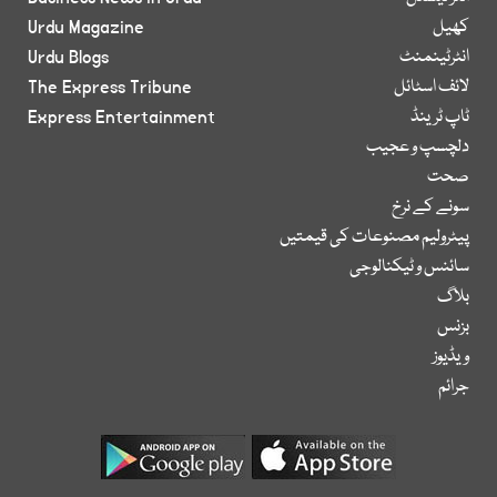
کھیل
Urdu Magazine
انٹرٹینمنٹ
Urdu Blogs
لائف اسٹائل
The Express Tribune
ٹاپ ٹرینڈ
Express Entertainment
دلچسپ و عجیب
صحت
سونے کے نرخ
پیٹرولیم مصنوعات کی قیمتیں
سائنس و ٹیکنالوجی
بلاگ
بزنس
ویڈیوز
جرائم