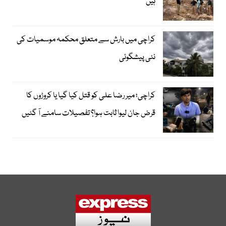
ہیں‘‘
کراچی میں بارش سے متعلق محکمہ موسمیات کی
نئی پیشگوئی
کراچی؛ میر رضا علی کو قتل کیا گیا یا کروڑوں کا
قرض جان لیوا ثابت ہوا؟ تفصیلات سامنے آ گئیں