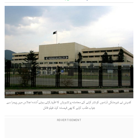
کمیٹی نے غیرملکی ڈراموں کو نشر کرنے کے معاملہ پر تشویش کا اظہارکرتے ہوئے آئندہ اجلاس میں پیمرا سے
جواب طلب کرنے کا بھی فیصلہ کیا۔ فوٹو: فائل