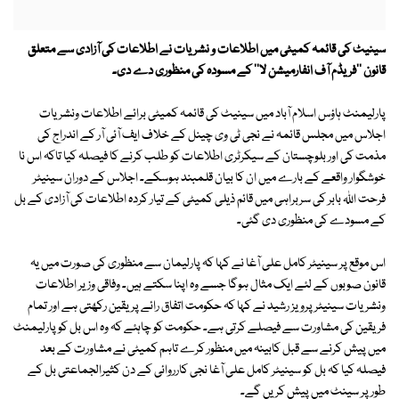
سینیٹ کی قائمہ کمیٹی میں اطلاعات و نشریات نے اطلاعات کی آزادی سے متعلق
قانون ''فریڈم آف انفارمیشن لا'' کے مسودہ کی منظوری دے دی۔
پارلیمنٹ ہاؤس اسلام آباد میں سینیٹ کی قائمہ کمیٹی برائے اطلاعات ونشریات
اجلاس میں مجلس قائمہ نے نجی ٹی وی چینل کے خلاف ایف آئی آر کے اندراج کی
مذمت کی اور بلوچستان کے سیکرٹری اطلاعات کو طلب کرنے کا فیصلہ کیا تاکہ اس نا
خوشگوار واقعے کے بارے میں ان کا بیان قلمبند ہوسکے۔ اجلاس کے دوران سینیٹر
فرحت اللہ بابر کی سربراہی میں قائم ذیلی کمیٹی کے تیار کردہ اطلاعات کی آزادی کے بل
کے مسودے کی منظوری دی گئی۔
اس موقع پر سینیٹر کامل علی آغا نے کہا کہ پارلیمان سے منظوری کی صورت میں یہ
قانون صوبوں کے لئے ایک مثال ہوگا جسے وہ اپنا سکتے ہیں۔ وفاقی وزیر اطلاعات
ونشریات سینیٹر پرویز رشید نے کہا کہ حکومت اتفاق رائے پر یقین رکھتی ہے اور تمام
فریقین کی مشاورت سے فیصلے کرتی ہے۔ حکومت کو چاہئے کہ وہ اس بل کو پارلیمنٹ
میں پیش کرنے سے قبل کابینہ میں منظور کرے تاہم کمیٹی نے مشاورت کے بعد
فیصلہ کیا کہ بل کو سینیٹر کامل علی آغا نجی کارروائی کے دن کثیرالجماعتی بل کے
طورپر سینٹ میں پیش کریں گے۔