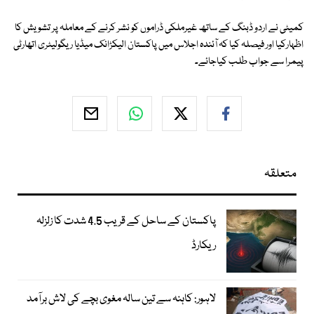
کمیٹی نے اردو ڈبنگ کے ساتھ غیرملکی ڈراموں کو نشر کرنے کے معاملہ پر تشویش کا
اظہارکیا اور فیصلہ کیا کہ آئندہ اجلاس میں پاکستان الیکڑانک میڈیا ریگولیٹری اتھارٹی
پیمرا سے جواب طلب کیاجائے۔
متعلقہ
پاکستان کے ساحل کے قریب 4.5 شدت کا زلزلہ
ریکارڈ
لاہور: کاہنہ سے تین سالہ مغوی بچے کی لاش برآمد