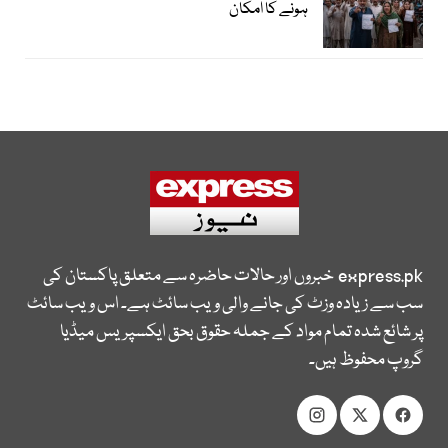
ہونے کا امکان
express.pk
خبروں اور حالات حاضرہ سے متعلق پاکستان کی
سب سے زیادہ وزٹ کی جانے والی ویب سائٹ ہے۔ اس ویب سائٹ
پر شائع شدہ تمام مواد کے جملہ حقوق بحق ایکسپریس میڈیا
گروپ محفوظ ہیں۔