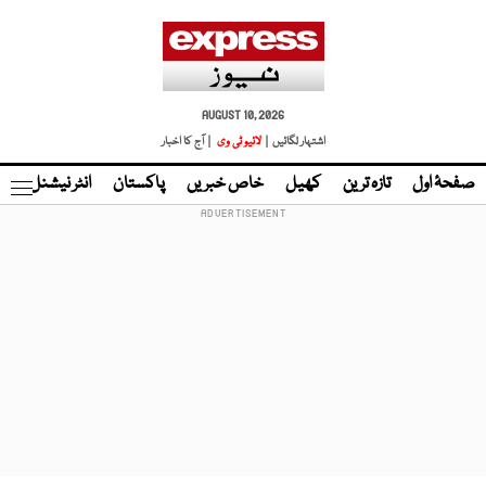
AUGUST 10, 2026
اشتہار لگائیں |
لائیو ٹی وی
| آج کا اخبار
صفحۂ اول
تازہ ترین
کھیل
خاص خبریں
پاکستان
انٹر نیشنل
ٹا