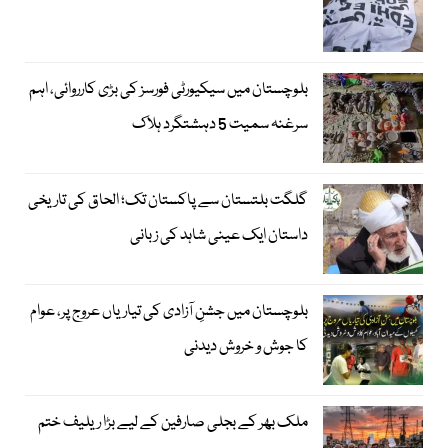
بلوچستان میں سیکیورٹی فورسز کی بڑی کارروائی، اہم
سرغنہ سمیت 5 دہشتگرد ہلاک
گلگت بلتستان سے پاکستان تک؛ الحاق کی تاریخی
داستان ایک عینی شاہد کی زبانی
بلوچستان میں جشنِ آزادی کی تیاریاں عروج پر، عوام
کا جوش و خروش دیدنی
ملک بھر کے بجلی صارفین کے لیے بڑا ریلیف ختم