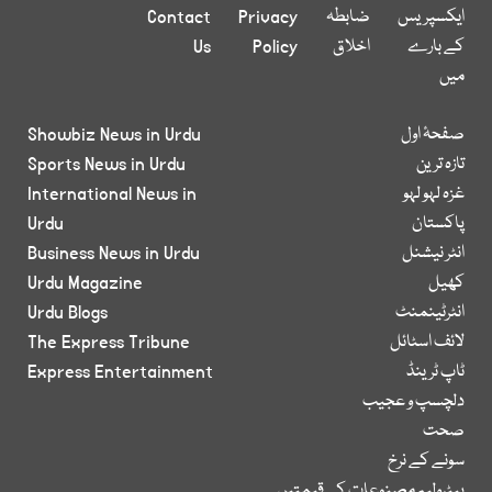
ایکسپریس
ضابطہ
Privacy
Contact
کے بارے
اخلاق
Policy
Us
میں
صفحۂ اول
Showbiz News in Urdu
تازہ ترین
Sports News in Urdu
غزہ لہو لہو
International News in
پاکستان
Urdu
انٹر نیشنل
Business News in Urdu
کھیل
Urdu Magazine
انٹرٹینمنٹ
Urdu Blogs
لائف اسٹائل
The Express Tribune
ٹاپ ٹرینڈ
Express Entertainment
دلچسپ و عجیب
صحت
سونے کے نرخ
پیٹرولیم مصنوعات کی قیمتیں