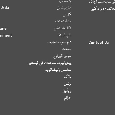
پاکستان
کی سب سے زیادہ
انٹر نیشنل
 Urdu
 تمام مواد کے
کھیل
انٹرٹینمنٹ
لائف اسٹائل
bune
ٹاپ ٹرینڈ
inment
دلچسپ و عجیب
Contact Us
صحت
سونے کے نرخ
پیٹرولیم مصنوعات کی قیمتیں
سائنس و ٹیکنالوجی
بلاگ
بزنس
ویڈیوز
جرائم