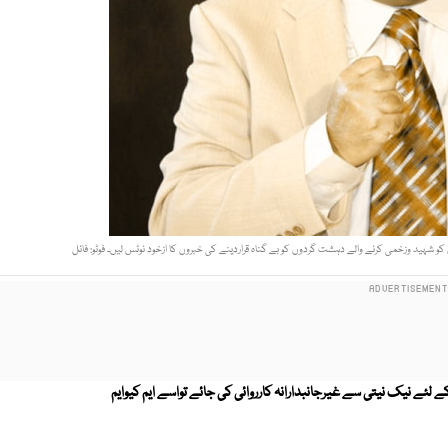
ہید وزخمی کرنے والے دہشت گردوں کو بے گناہ قراردینے کی خبروں کا ازخود نوٹس لیں۔ فوٹو: فائل
لئے نیک نیتی سے غیرجانبدارانہ کارروائی کی جائے تواسے ایم کیوایم