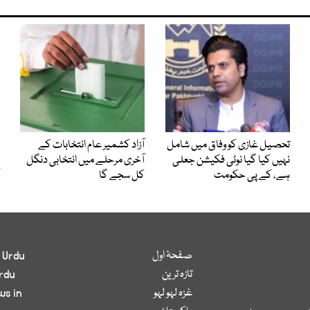
تحصیل غازی کو وفاق میں شامل
آزاد کشمیر عام انتخابات کے
نہیں کیا گیا نوٹی فکیشن جعلی
آخری مرحلے میں انتخابی دنگل
ہے، کے پی حکومت
کل سجے گا
صفحۂ اول
 Urdu
تازہ ترین
rdu
غزہ لہو لہو
ws in