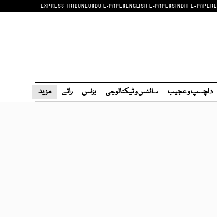
EXPRESS TRIBUNE
URDU E-PAPER
ENGLISH E-PAPER
SINDHI E-PAPER
L
دلچسپ و عجیب
سائنس و ٹیکنالوجی
بزنس
رائے
مزید