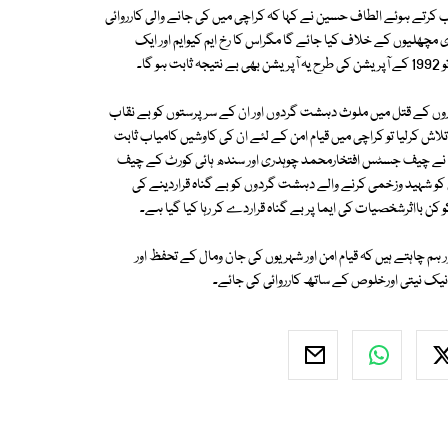
 کرتے ہوئے الطاف حسین نے کہا کہ کراچی میں کی جانے والی کارروائی
کے آپریشن کی طرح نہ ہو جس میں اعلان کیا گیا تھا کہ یہ آپریشن 72 بڑی مچھلیوں کے خلاف کیا جائے گا مگراس کا رخ ایم کیوایم اور ایک
ا۔
اروں کے قتل میں ملوث دہشت گردوں اور ان کے سرپرستوں کو بے نقاب
 تلاش کرلیا تو کراچی میں قیام امن کے لئے ان کی کاوشیں کامیاب ثابت
ن نے چیف جسٹس افتخارمحمد چوہدری اور سندھ ہائی کورٹ کے چیف
کو شہید وزخمی کرنے والے دہشت گردوں کو بے گناہ قراردینے کی
ن بااثرشخصیات کی ایما پر بے گناہ قراردے کر رہا کیا گیا ہے۔
م چاہتے ہیں کہ قیام امن اور شہریوں کی جان ومال کے تحفظ اور
ل نیک نیتی اورخلوص کے ساتھ کارروائی کی جائے۔