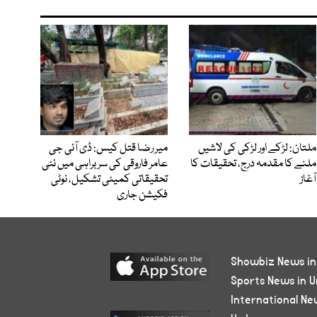
ملتان: لڑکے اور لڑکی کی لاشیں
میر رضا قتل کیس: ڈی آئی جی
ملنے کا مقدمہ درج، تحقیقات کا
عامر فاروقی کی سربراہی میں نئی
آغاز
تحقیقاتی کمیٹی تشکیل، نوٹی
فکیشن جاری
Showbiz News in
Sports News in U
International Ne