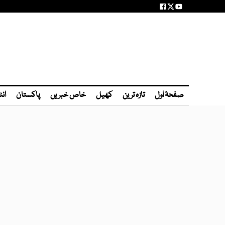
صفحۂ اول
تازہ ترین
کھیل
خاص خبریں
پاکستان
انٹ