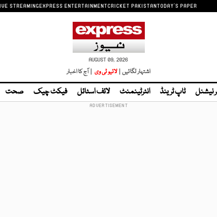
IVE STREAMING
EXPRESS ENTERTAINMENT
CRICKET PAKISTAN
TODAY'S PAPER
AUGUST 09, 2026
اشتہار لگائیں |
لائیو ٹی وی
| آج کا اخبار
ر نیشنل
ٹاپ ٹرینڈ
انٹرٹینمنٹ
لائف اسٹائل
فیکٹ چیک
صحت