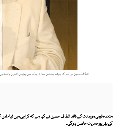
الطاف حسین نے کہا کہ چیف جسٹس سفاری پارک میں پولیس افسران واہلکاروں کو ش
متحدہ قومی موومنٹ کے قائد الطاف حسین نے کہا ہے کہ کراچی میں قیام امن کے 
کی بھرپورحمایت حاصل ہوگی۔