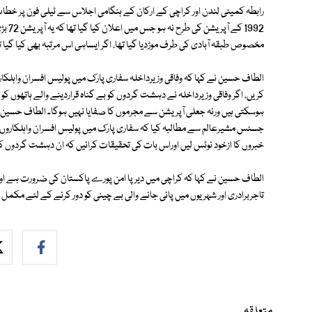
رابطہ کمیٹی لندن اور کراچی کے ارکان کے ہنگامی اجلاس سے ٹیلی فون پر خطاب
1992 
مخصوص طبقہ آبادی کی طرف موڑدیا گیا تھا، اگر ایساہی اس مرتبہ بھی کیا گیا تو 1992 کے آپریشن کی طرح یہ آپریشن بھی بے نتیجہ ثابت ہو گ
الطاف حسین نے کہا کہ وفاقی وزیرداخلہ سفاری پارک میں پولیس افسران واہلک
کریں، اگر وفاقی وزیرداخلہ نے دہشت گردوں کو بے گناہ قراردینے والے ہاتھوں کو
ہوسکتی ہیں ورنہ جعلی آپریشن سے مجرموں کا صفایا نہیں ہوگا۔ الطاف حسی
جسٹس مشیرعالم سے مطالبہ کیا کہ سفاری پارک میں پولیس افسران واہلکاروں 
خبروں کا ازخود نوٹس لیں اوراس بات کی تحقیقات کرائیں کہ ان دہشت گردوں کو ک
الطاف حسین نے کہا کہ کراچی میں دیرپا امن پورے پاکستان کی ضرورت ہے اور ہ
تاجربرادری اور شہریوں میں پائی جانے والی بے چینی کو دور کرنے کے لئے مکم
متعلقہ