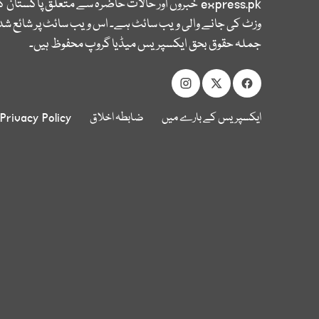
express.pk
خبروں اور حالات حاضرہ سے متعلق پاکستان 
وزٹ کی جانے والی ویب سائٹ ہے۔ اس ویب سائٹ پر شائع شدہ
جملہ حقوق بحق ایکسپریس میڈیا گروپ محفوظ ہیں۔
ایکسپریس کے بارے میں
ضابطہ اخلاق
Privacy Policy