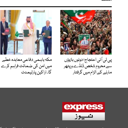
پی ٹی آئی احتجاج؛ دونوں بازوؤں
مکہ باہمی دفاعی معاہدہ خطے
سے محروم شخص ڈنڈے و پتھر
میں امن کی ضمانت فراہم کرے
مارنے کے الزام میں گرفتار
گا، اراکین پارلیمنٹ