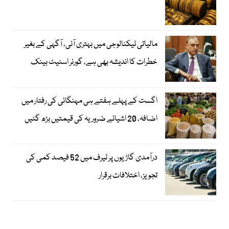
مالیاتی ٹیکنالوجی میں بہتری آئی، آگہی کے بغیر
خطرات کا اندیشہ بھی ہے، گورنر اسٹیٹ بینک
اگست کے پہلے ہفتے ہی مہنگائی کی رفتار میں
اضافہ، 20 اشیائے ضروریہ کی قیمتیں بڑھ گئیں
درآمدی گاڑیوں پر ٹیرف میں 52 فیصد کمی کی
تجویز، اختلافات برقرار