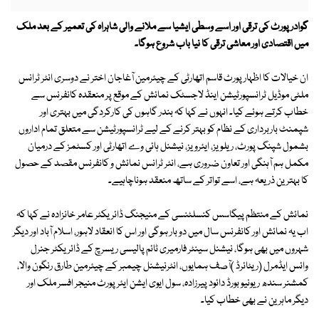
گوادر پورٹ کی ترقی اور اسے وسطی ایشیا سے ملانے والی شاہراہ کی تعمیر کے بعد ملک
میں اقتصادی اور معاشی ترقی کا نیا باب شروع ہوگا۔
ان خیالات کا اظہار پورٹ قاسم اتھارٹی کے چیئرمین آغاجان اختر نے دوسری انٹر ٹرانس
ملٹی موڈیل ٹرانسپورٹیشن اینڈ لاجسٹک نمائش کے موقع پر منعقدہ کانفرنس سے
خطاب کرتے ہوئے کیا۔ انہوں نے کہا کہ بندر گاہوں کی کارکردگی میں بہتری اور
شپمنٹ باربرداری کے نظام کو بہتر کرنے کے لیے ٹرانسپورٹیشن سے متعلق تمام اداروں
بشمول شپنگ پورٹ، ریلویز، ایئرویز، نیشنل ہائی وے اتھارٹی اور کسٹمز کے درمیان
مکمل ہم آہنگی اور تعاون ضروری ہے، انٹر ٹرانس نمائش و کانفرنس مقصد کے حصول
کا بہترین ذریعہ ہے، اسے تواتر کے ساتھ منعقد ہوناچاہیے۔
نمائش کے منتظم پیگاسس کنسلٹنسی کے منیجنگ ڈائریکٹر عامر خانزادہ نے کہا کہ
اب یہ نمائش اور کانفرنس سال میں دو بار ہوگی اور اس کا انعقاد لاہور، اسلام آباد اور دیگر
شہروں میں بھی ہوگا، نیشنل سینٹر فارمیری ٹائم پالیسی ریسرچ کے ڈائریکٹر جنرل
وائس ایڈمرل (ریٹائرڈ )آصف ہمایوں، انٹرنیشنل چیمبر کے چیئرمین طارق رنگون والا،
کمشنر سندھ ریونیو بورڈ دائود پیرزادہ، سول ایوی ایشن ایئرپورٹ منیجر افسر ملک اور
دیگر ماہرین نے بھی خطاب کیا۔