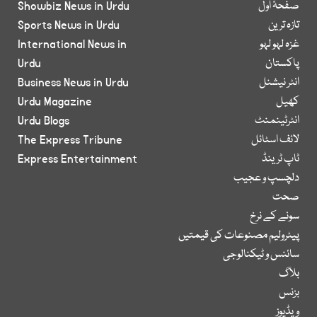
صفحۂ اول
Showbiz News in Urdu
تازہ ترین
Sports News in Urdu
غزہ لہو لہو
International News in
پاکستان
Urdu
انٹر نیشنل
Business News in Urdu
کھیل
Urdu Magazine
انٹرٹینمنٹ
Urdu Blogs
لائف اسٹائل
The Express Tribune
ٹاپ ٹرینڈ
Express Entertainment
دلچسپ و عجیب
صحت
سونے کے نرخ
پیٹرولیم مصنوعات کی قیمتیں
سائنس و ٹیکنالوجی
بلاگ
بزنس
ویڈیوز