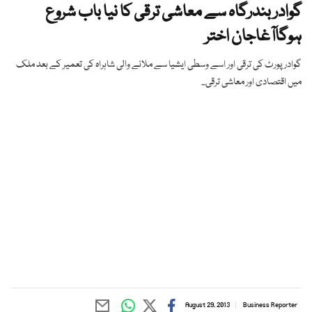
گوادر بندرگاہ سے معاشی ترقی کا نیا باب شروع
ہوگاآغاجان اختر
گوادر پورٹ کی ترقی اور اسے وسطی ایشیا سے ملانے والی شاہراہ کی تعمیر کے بعد ملک
میں اقتصادی اور معاشی ترقی...
August 29, 2013
Business Reporter