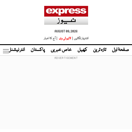
AUGUST 09, 2026
اشتہار لگائیں |
لائیو ٹی وی
| آج کا اخبار
صفحۂ اول
تازہ ترین
کھیل
خاص خبریں
پاکستان
انٹر نیشنل
ٹا