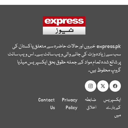
express.pk
خبروں اور حالات حاضرہ سے متعلق پاکستان کی
سب سے زیادہ وزٹ کی جانے والی ویب سائٹ ہے۔ اس ویب سائٹ
پر شائع شدہ تمام مواد کے جملہ حقوق بحق ایکسپریس میڈیا
گروپ محفوظ ہیں۔
ایکسپریس
ضابطہ
Privacy
Contact
کے بارے
اخلاق
Policy
Us
میں