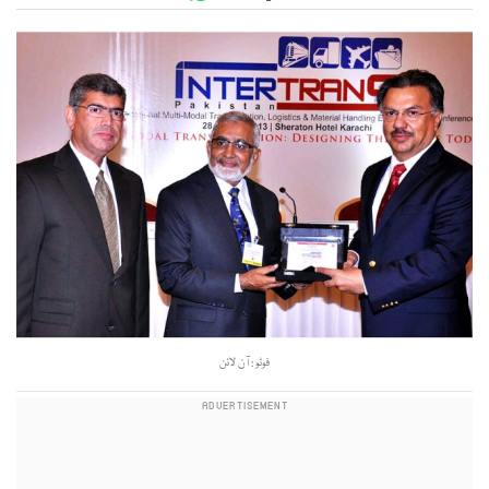
فوٹو : آن لائن