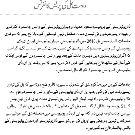
ڈاؤ یونیورسٹی کے پروفیسرمسعود حمید اورمہران یونیورسٹی کے وائس چانسلر ڈاکٹر قدیر
راجپوت اپنے عہدوں کی تیسری مدت مکمل نہیں کرسکیں گے۔ واضح رہے کہ سرکاری
جامعات کے ترمیمی بل 2013 میں ڈاؤیونیورسٹی، مہران یونیورسٹی اوراین ای ڈی
یونیورسٹی کے وائس چانسلرزکے عہدے کی تیسری مدت کے حوالے سے لکھا گیا ہے
کہ اگر ان یونیورسٹیوں میں دوسری مدت کے بعد بھی وائس چانسلر ہوں گے تواس ایکٹ
کے آغاز کے ساتھ فارغ ہوجائیں گے، قابل ذکر امر یہ ہے کہ اس وقت این ای ڈی
یونیورسٹی کے وائس چانسلر ڈاکٹر افضال احمد ہیں۔
جامعات کے بل میں مذکورہ شق کی شمولیت سے یہ تاثر واضح ہوتا ہے کہ بل کی تیاری
ایسے وقت میں کی گئی جب این ای ڈی یونیورسٹی کے سابق وائس چانسلر مرحوم اے
کلام یونیورسٹی کے سربراہ تھے لیکن انھوں نے اپنی تیسری مدت پوری کرلی تھی جس
کے 51 روز بعد وہ انتقال کرگئے تاہم بل کی منظوری کے وقت ترمیمی بل تیارکرنے والوں
نے اس جانب توجہ نہیں دی کہ اب این ای ڈی یونیورسٹی میں متعلقہ شق کے حوالے سے
صورتحال تبدیل ہوچکی ہے اور بل کی اس شق سے ڈاؤ یونیورسٹی اور مہران یونیورسٹی کے
وائس چانسلر فارغ ہوگئے ہیں۔