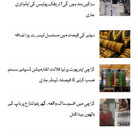
سڑکیں بند ہوں گی؟ ٹریفک پولیس کی ایڈوائزری
جاری
سونے کی قیمت میں مسلسل تیسرے روز اضافہ
کراچی ایئرپورٹ پر نیا فلائٹ انفارمیشن ڈسپلے سسٹم
نصب کرنے کا فیصلہ، ٹینڈر جاری
کراچی میں افسوسناک واقعہ، گھریلو تنازع پر باپ کے
ہاتھوں بیٹا قتل