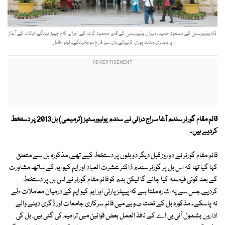
ڈاؤ یونیورسٹی کے مسعود حمید، مہران یونیورسٹی کے قدیر محمود گزٹ کے اجرا پر کام چھوڑ دینگے، ایکٹ کے آغاز
پر دوسری مدت پوری کرنیوالے وی سیز فارغ ہوجائینگے۔ فوٹو : فائل
قائم مقام گورنر سندھ آغا سراج درانی نے سندھ یونیورسٹیز (ترمیمی) بل2013 پر دستخط
کردیے ہیں۔
قائم مقام گورنر نے دو روز قبل دیگر دو بلوں پر دستخط کیے تھے، مذکورہ بل سے متعلق
کہا گیا تھا کہ اس بل پر گورنر سندھ ڈاکٹر عشرت العباد اور ایم کیو ایم کے ساتھ مشاورت
کے بعد کوئی فیصلہ کیا جائے گا لیکن بدھ کو قائم مقام گورنر نے اس بل پر دستخط
کردیے،جس سے یہ اشارہ ملتا ہے کہ پیپلز پارٹی اور ایم کیو ایم کے درمیان معاملات طے
نہ پاسکے۔ مذکورہ بل کے تحت صوبے میں قائم سرکاری جامعات اور ڈگری دینے والے
اداروں بشمول آئی بی اے کے نافذ العمل بعض قوانین میں ترامیم کی گئی ہیں، بل کی