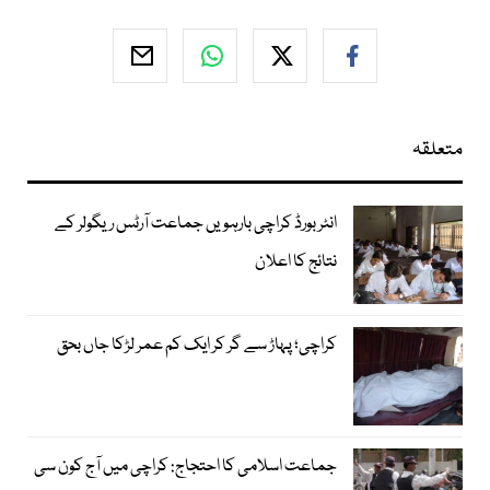
متعلقہ
انٹر بورڈ کراچی بارہویں جماعت آرٹس ریگولر کے
نتائج کا اعلان
کراچی؛ پہاڑ سے گر کر ایک کم عمر لڑکا جاں بحق
جماعت اسلامی کا احتجاج: کراچی میں آج کون سی