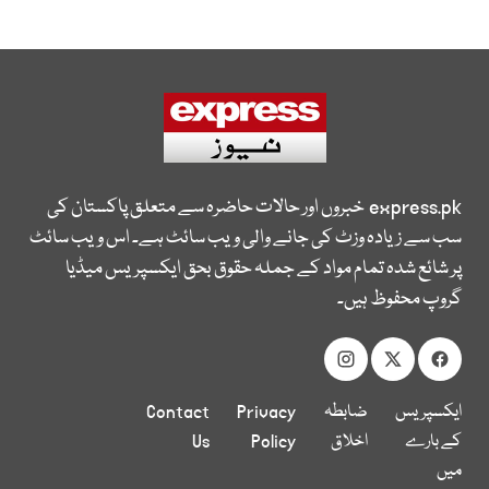
express.pk
خبروں اور حالات حاضرہ سے متعلق پاکستان کی
سب سے زیادہ وزٹ کی جانے والی ویب سائٹ ہے۔ اس ویب سائٹ
پر شائع شدہ تمام مواد کے جملہ حقوق بحق ایکسپریس میڈیا
گروپ محفوظ ہیں۔
ایکسپریس
ضابطہ
Privacy
Contact
کے بارے
اخلاق
Policy
Us
میں