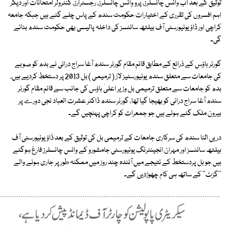
توثیق کے بعد اب وائس چانسلرز، پرو وائس چانسلرز، رجسٹرارز، کنٹرولر امتحانات اور دیگر
اہم افسروں کی تقرری کے اختیارات حکومت سندھ کے پاس چلے گئے ہیں جبکہ جامعہ
کراچی اور ڈاؤ یونیورسٹی آف ہیلتھ سائنسز کی داخلہ پالیسی بھی حکومت سندھ بنائے
گی۔
گورنر ہاؤس کے ذرائع کے مطابق قائم مقام گورنر سندھ آغا سراج درانی نے بدھ کو صوبے
کی جامعات سے متعلق سندھ یونیورسٹیز لاز ( ترمیمی ) بل 2013 پر دستخط کردیے ہیں،
بدھ کو جامعات سے متعلق ترمیمی بل وزیر اعلیٰ ہاؤس کی جانب سے قائم مقام گورنر
سندھ آغا سراج درانی کو بھیجا گیا تھا، گورنر سندھ ڈاکٹر عشرت العباد نجی دورے پر
بیرون ملک گئے ہوئے ہیں جو جمعرات کو کراچی پہنچیں گے۔
دریں اثنا سندھ کی سرکاری جامعات کے ترمیمی بل کی توثیق کے بعد ڈاؤ یونیورسٹی آف
ہیلتھ سائنسز اور مہران انجینئرنگ یونیورسٹی جامشورو کے وائس چانسلرز فارغ ہوگئے
ہیں جو بل پردستخط کے نتیجے میں آئندہ چند روز میں ممکنہ طور پر جاری ہونے والے
''گزٹ'' کے ساتھ ہی کام چھوڑدیں گے۔