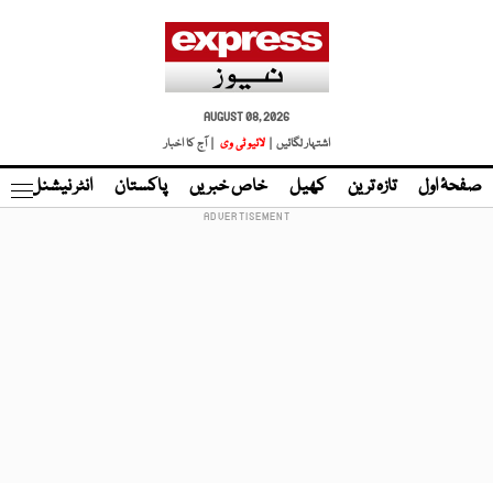
AUGUST 08, 2026
اشتہار لگائیں |
لائیو ٹی وی
| آج کا اخبار
صفحۂ اول
تازہ ترین
کھیل
خاص خبریں
پاکستان
انٹر نیشنل
ٹا