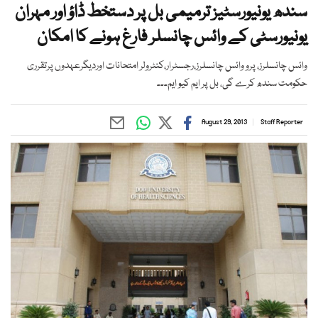
سندھ یونیورسٹیز ترمیمی بل پر دستخط ڈاؤ اور مہران
یونیورسٹی کے وائس چانسلر فارغ ہونے کا امکان
وائس چانسلرز، پرو وائس چانسلرز،رجسٹرار،کنٹرولر امتحانات اوردیگرعہدوں پرتقرری
حکومت سندھ کرے گی، بل پر ایم کیو ایم۔۔۔
August 29, 2013
Staff Reporter