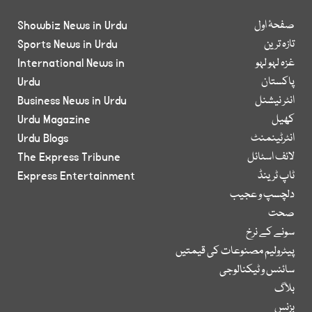
صفحۂ اول
Showbiz News in Urdu
تازہ ترین
Sports News in Urdu
غزہ لہو لہو
International News in
پاکستان
Urdu
انٹر نیشنل
Business News in Urdu
کھیل
Urdu Magazine
انٹرٹینمنٹ
Urdu Blogs
لائف اسٹائل
The Express Tribune
ٹاپ ٹرینڈ
Express Entertainment
دلچسپ و عجیب
صحت
سونے کے نرخ
پیٹرولیم مصنوعات کی قیمتیں
سائنس و ٹیکنالوجی
بلاگ
بزنس