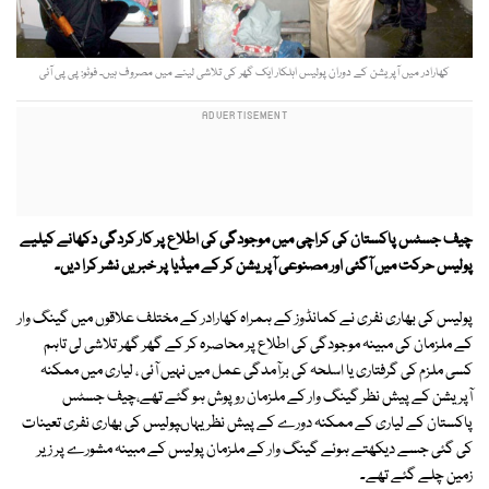
کھارادر میں آپریشن کے دوران پولیس اہلکار ایک گھر کی تلاشی لینے میں مصروف ہیں۔ فوٹو: پی پی آئی
چیف جسٹس پاکستان کی کراچی میں موجودگی کی اطلاع پر کار کردگی دکھانے کیلیے
پولیس حرکت میں آگئی اور مصنوعی آپریشن کر کے میڈیا پر خبریں نشر کرا دیں۔
پولیس کی بھاری نفری نے کمانڈوز کے ہمراہ کھارادر کے مختلف علاقوں میں گینگ وار
کے ملزمان کی مبینہ موجودگی کی اطلاع پر محاصرہ کر کے گھر گھر تلاشی لی تاہم
کسی ملزم کی گرفتاری یا اسلحہ کی برآمدگی عمل میں نہیں آئی ، لیاری میں ممکنہ
آپریشن کے پیش نظر گینگ وار کے ملزمان روپوش ہو گئے تھے،چیف جسٹس
پاکستان کے لیاری کے ممکنہ دورے کے پیش نظر یہاںپولیس کی بھاری نفری تعینات
کی گئی جسے دیکھتے ہوئے گینگ وار کے ملزمان پولیس کے مبینہ مشورے پر زیر
زمین چلے گئے تھے۔