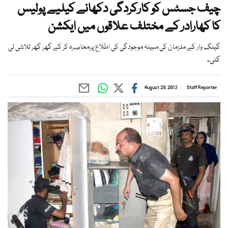
چیف جسٹس کو کارکردگی دکھانے کیلیے پولیس
کا کھارادر کے مختلف علاقوں میں ایکشن
گینگ وار کے ملزمان کی مبینہ موجودگی کی اطلاع پرمحاصرہ کر کے گھر گھر تلاشی لی
گئی۔
August 29, 2013
Staff Reporter