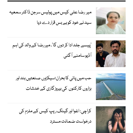
میر رضا علی کیس میں پولیس سرجن ڈاکٹر سمعیہ
سید نے خود کو بے بس قرار دے دیا
’پیسے جلد ادا کر دوں گا‘، میر رضا کے والد کی اہم
آڈیو سامنے آگئی
حب میں پانی کا بحران؛سیکڑوں صنعتیں بند اور
ہزاروں کارکنوں کی بیروزگاری کے خدشات
کراچی: اغوا اور گینگ ریپ کیس کے ملزم کی
درخواست ضمانت مسترد