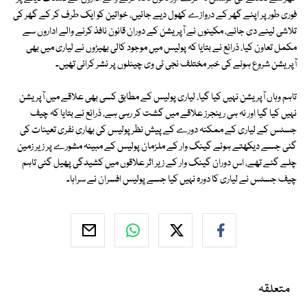
فوری طور پر اپنے گھر کے دروازے کھول دیے جائیں، خواتین کو ایک طرف کر کے گھر کی
تلاشی لینے دی جائے، مکینوں نے آپریشن کے دوران قانون نافذ کرنے والے اداروں سے
مکمل تعاون کیا، ذرائع نے بتایا کہ پولیس میں موجود کالی بھیڑوں نے لیاری میں بھی
آپریشن شروع ہونے کی خبر مختلف نجی ٹی وی چینلوں پر نشر کرائی تھیں۔
تاہم وہاں آپریشن نہیں کیا گیا، لیاری پولیس کے مطابق کسی بھی علاقے میں آپریشن
نہیں کیا گیا اور نہ ہی رینجرز علاقے میں گشت کر رہی ہے، ذرائع نے بتایا کہ چیف
جسٹس کے لیاری کے ممکنہ دورے کے پیش نظر پولیس کی بھاری نفری تعینات کی
گئی جسے دیکھتے ہوئے گینگ وار کے ملزمان پولیس کے مبینہ مشورے پر زیر زمین
چلے گئے تھے، اس دوران گینگ وار کے زیر اثر علاقوں میں کشیدگی پھیل گئی تاہم
چیف جسٹس نے لیاری کا دورہ نہیں کیا جسے پولیس افسران نے سراہا۔
متعلقہ