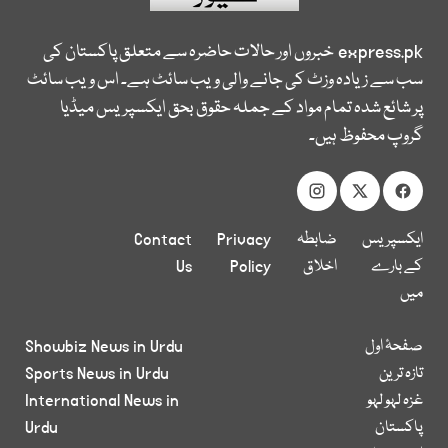
express.pk
خبروں اور حالات حاضرہ سے متعلق پاکستان کی
سب سے زیادہ وزٹ کی جانے والی ویب سائٹ ہے۔ اس ویب سائٹ
پر شائع شدہ تمام مواد کے جملہ حقوق بحق ایکسپریس میڈیا
گروپ محفوظ ہیں۔
ایکسپریس
ضابطہ
Privacy
Contact
کے بارے
اخلاق
Policy
Us
میں
صفحۂ اول
Showbiz News in Urdu
تازہ ترین
Sports News in Urdu
غزہ لہو لہو
International News in
پاکستان
Urdu