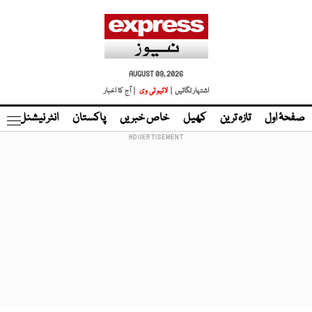
AUGUST 09, 2026
اشتہار لگائیں |
لائیو ٹی وی
| آج کا اخبار
صفحۂ اول
تازہ ترین
کھیل
خاص خبریں
پاکستان
انٹر نیشنل
ٹا