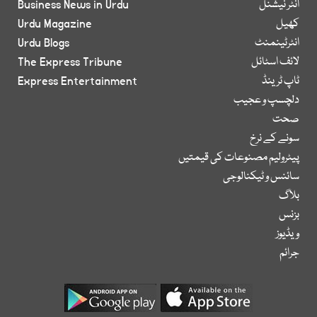
انٹر نیشنل
Business News in Urdu
کھیل
Urdu Magazine
انٹرٹینمنٹ
Urdu Blogs
لائف اسٹائل
The Express Tribune
ٹاپ ٹرینڈ
Express Entertainment
دلچسپ و عجیب
صحت
سونے کے نرخ
پیٹرولیم مصنوعات کی قیمتیں
سائنس و ٹیکنالوجی
بلاگ
بزنس
ویڈیوز
جرائم