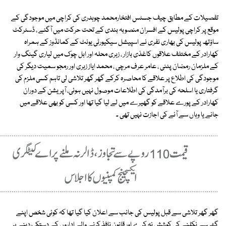
تفصیلات کے مطابق چیف جسٹس افتخارمحمد چوہدری کی کراچی میں موجودگی کے
موقع پر کراچی پولیس کے افسران منصوبہ بندی کے تحت حرکت میں آگئے ، ڈسٹرکٹ
ساؤتھ پولیس کی بھاری نفری نے اسپیشل سیکیورٹی یونٹ کے کمانڈوز کے ہمراہ
کھارادر کے مختلف علاقوں کاغذی بازار ، زہری محلہ اور ابل چوک میں لیاری گینگ وار
کے ملزمان رمضان پٹنی ، عامر عرف مرچی ، محمد ایاز زہری اور رمجو سمیت دیگر کی
موجودگی کی اطلاع پر علاقے کا محاصرہ کرکے گھر گھر تلاشی لی تاہم کسی ملزم کی
گرفتاری یا اسلحہ کی برآمدگی کی اطلاعات موصول نہیں ہوئی، آپریشن کے دوران
کھارادر کے پورے علاقے کو گھیرے میں لے لیا گیا تھا اور کسی کو بھی علاقے میں
جانے یا وہاں سے آنے کی اجازت نہیں تھی ۔
گھر گھر تلاشی سے قبل پولیس کی جانب سے اعلان کیا گیا تھا کہ کوئی شخص اپنے
گھر سے نکلنے کی کوشش نہ کرے اور قانون نافذ کرنے والے اداروں کے دستک دینے پر