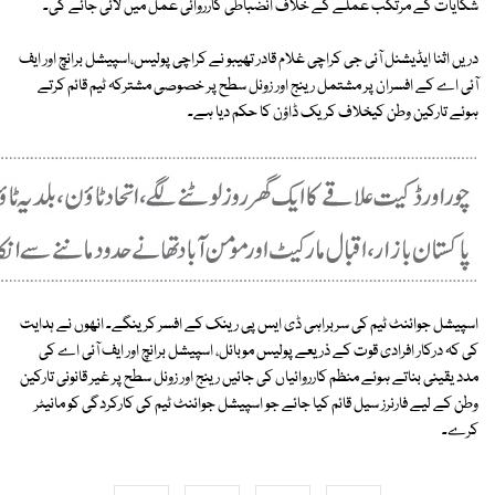
شکایات کے مرتکب عملے کے خلاف انضباطی کارروائی عمل میں لائی جائے گی۔
دریں اثنا ایڈیشنل آئی جی کراچی غلام قادر تھیبو نے کراچی پولیس،اسپیشل برانچ اور ایف
آئی اے کے افسران پر مشتمل رینج اور زونل سطح پر خصوصی مشترکہ ٹیم قائم کرتے
ہوئے تارکین وطن کیخلاف کریک ڈاؤن کا حکم دیا ہے۔
اسپیشل جوائنٹ ٹیم کی سربراہی ڈی ایس پی رینک کے افسر کرینگے۔ انھوں نے ہدایت
کی کہ درکار افرادی قوت کے ذریعے پولیس موبائل، اسپیشل برانچ اور ایف آئی اے کی
مدد یقینی بناتے ہوئے منظم کارروائیاں کی جائیں رینج اور زونل سطح پر غیر قانونی تارکین
وطن کے لیے فارنرز سیل قائم کیا جائے جو اسپیشل جوائنٹ ٹیم کی کارکردگی کو مانیٹر
کرے۔