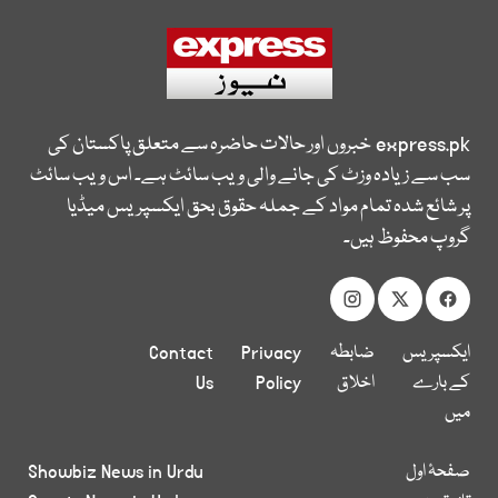
express.pk
خبروں اور حالات حاضرہ سے متعلق پاکستان کی
سب سے زیادہ وزٹ کی جانے والی ویب سائٹ ہے۔ اس ویب سائٹ
پر شائع شدہ تمام مواد کے جملہ حقوق بحق ایکسپریس میڈیا
گروپ محفوظ ہیں۔
ایکسپریس
ضابطہ
Privacy
Contact
کے بارے
اخلاق
Policy
Us
میں
صفحۂ اول
Showbiz News in Urdu