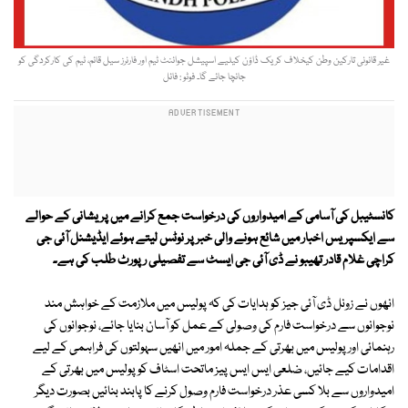
غیر قانونی تارکین وطن کیخلاف کریک ڈاؤن کیلیے اسپیشل جوائنٹ ٹیم اور فارنرز سیل قائم، ٹیم کی کارکردگی کو
جانچا جائے گا۔ فوٹو : فائل
کانسٹیبل کی آسامی کے امیدواروں کی درخواست جمع کرانے میں پریشانی کے حوالے
سے ایکسپریس اخبار میں شائع ہونے والی خبر پر نوٹس لیتے ہوئے ایڈیشنل آئی جی
کراچی غلام قادر تھیبو نے ڈی آئی جی ایسٹ سے تفصیلی رپورٹ طلب کی ہے۔
انھوں نے زونل ڈی آئی جیز کو ہدایات کی کہ پولیس میں ملازمت کے خواہش مند
نوجوانوں سے درخواست فارم کی وصولی کے عمل کو آسان بنایا جائے،
نوجوانوں کی
رہنمائی اور پولیس میں بھرتی کے جملہ امور میں انھیں سہولتوں کی فراہمی کے لیے
اقدامات کیے جائیں، ضلعی ایس ایس پیز ماتحت اسٹاف کو پولیس میں بھرتی کے
امیدواروں سے بلا کسی عذر درخواست فارم وصول کرنے کا پابند بنائیں بصورت دیگر