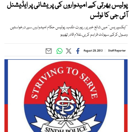
پولیس بھرتی کے امیدواروں کی پریشانی پر ایڈیشنل
آئی جی کا نوٹس
’’ایکسپریس‘‘ میں شائع خبر پر رپورٹ طلب، پولیس حکام امیدواروں سے درخواستیں
وصول کرکے سہولت فراہم کریں،غلام قادر تھیبو
August 29, 2013
Staff Reporter