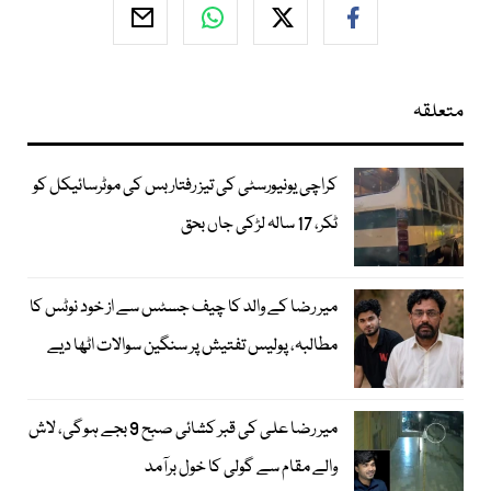
متعلقہ
کراچی یونیورسٹی کی تیز رفتار بس کی موٹرسائیکل کو
ٹکر، 17 سالہ لڑکی جاں بحق
میر رضا کے والد کا چیف جسٹس سے از خود نوٹس کا
مطالبہ، پولیس تفتیش پر سنگین سوالات اٹھا دیے
میر رضا علی کی قبر کشائی صبح 9 بجے ہوگی، لاش
والے مقام سے گولی کا خول برآمد