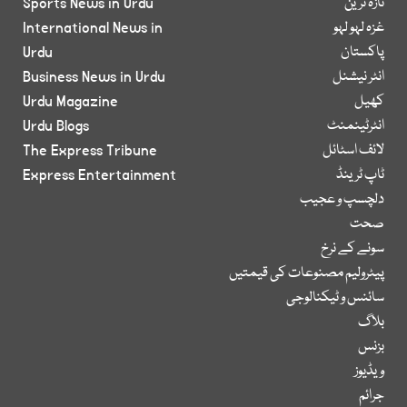
تازہ ترین
Sports News in Urdu
غزہ لہو لہو
International News in
پاکستان
Urdu
انٹر نیشنل
Business News in Urdu
کھیل
Urdu Magazine
انٹرٹینمنٹ
Urdu Blogs
لائف اسٹائل
The Express Tribune
ٹاپ ٹرینڈ
Express Entertainment
دلچسپ و عجیب
صحت
سونے کے نرخ
پیٹرولیم مصنوعات کی قیمتیں
سائنس و ٹیکنالوجی
بلاگ
بزنس
ویڈیوز
جرائم