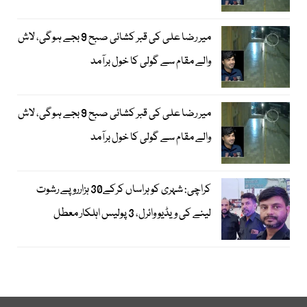
میر رضا علی کی قبر کشائی صبح 9 بجے ہوگی، لاش
والے مقام سے گولی کا خول برآمد
میر رضا علی کی قبر کشائی صبح 9 بجے ہوگی، لاش
والے مقام سے گولی کا خول برآمد
کراچی: شہری کو ہراساں کرکے30 ہزارروپے رشوت
لینے کی ویڈیو وائرل، 3 پولیس اہلکار معطل