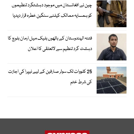
چین نے افغانستان میں موجود دہشتگرد تنظیموں
کو ہمسایہ ممالک کیلئے سنگین خطرہ قرار دیدیا
فتنہ الہندوستان کے ہاتھوں بلیک میل ارمان بلوچ کا
دہشت گرد تنظیم سے لاتعلقی کا اعلان
25 کلوواٹ تک سولر صارفین کے لیے نیپرا کی اجازت
کی شرط ختم