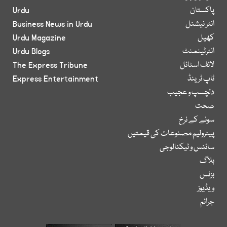
پاکستان
Urdu
انٹر نیشنل
Business News in Urdu
کھیل
Urdu Magazine
انٹرٹینمنٹ
Urdu Blogs
لائف اسٹائل
The Express Tribune
ٹاپ ٹرینڈ
Express Entertainment
دلچسپ و عجیب
صحت
سونے کے نرخ
پیٹرولیم مصنوعات کی قیمتیں
سائنس و ٹیکنالوجی
بلاگ
بزنس
ویڈیوز
جرائم