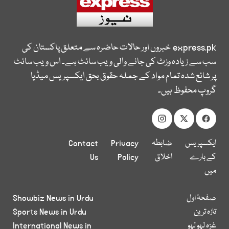
express.pk
خبروں اور حالات حاضرہ سے متعلق پاکستان کی
سب سے زیادہ وزٹ کی جانے والی ویب سائٹ ہے۔ اس ویب سائٹ
پر شائع شدہ تمام مواد کے جملہ حقوق بحق ایکسپریس میڈیا
گروپ محفوظ ہیں۔
ایکسپریس
ضابطہ
Privacy
Contact
کے بارے
اخلاق
Policy
Us
میں
صفحۂ اول
Showbiz News in Urdu
تازہ ترین
Sports News in Urdu
غزہ لہو لہو
International News in