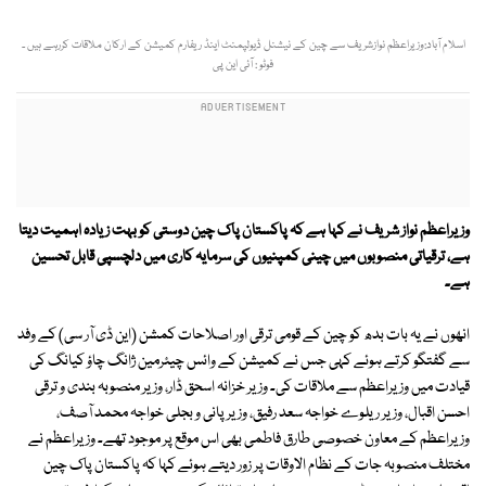
اسلام آباد:وزیراعظم نوازشریف سے چین کے نیشنل ڈیولپمنٹ اینڈ ریفارم کمیشن کے ارکان ملاقات کررہے ہیں ۔
فوٹو : آئی این پی
وزیراعظم نواز شریف نے کہا ہے کہ پاکستان پاک چین دوستی کو بہت زیادہ اہمیت دیتا
ہے، ترقیاتی منصوبوں میں چینی کمپنیوں کی سرمایہ کاری میں دلچسپی قابل تحسین
ہے۔
انھوں نے یہ بات بدھ کو چین کے قومی ترقی اور اصلاحات کمشن (این ڈی آر سی) کے وفد
سے گفتگو کرتے ہوئے کہی جس نے کمیشن کے وائس چیئرمین ژانگ چاؤ کیانگ کی
قیادت میں وزیراعظم سے ملاقات کی۔ وزیر خزانہ اسحق ڈار، وزیر منصوبہ بندی و ترقی
احسن اقبال، وزیر ریلوے خواجہ سعد رفیق، وزیر پانی و بجلی خواجہ محمد آصف،
وزیراعظم کے معاون خصوصی طارق فاطمی بھی اس موقع پر موجود تھے۔ وزیراعظم نے
مختلف منصوبہ جات کے نظام الاوقات پر زور دیتے ہوئے کہا کہ پاکستان پاک چین