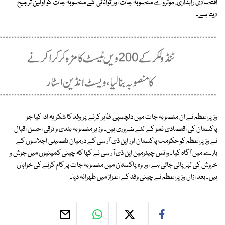
اقتصادی راہداری، موٹروے منصوبہ جات اور توانائی کے منصوبہ جات کو اولین ترجیح
دیتا ہے۔
وزیراعظم نے ان منصوبہ جات میں دلچسپی ظاہر کرنے پر وفد کا شکریہ ادا کیا جو
پاکستان کی اقتصادی نمو کے لئے ضروری ہیں۔ وزیر منصوبہ بندی و ترقی احسن اقبال
نے وزیراعظم کو حکومت پاکستان اور این ڈی آر سی کے درمیان تفصیلی اجلاسوں کے
بارے میں آگاہ کیا۔ وائس چیئرمین این ڈی آر سی نے کہا کہ چینی کمپنیوں میں جوش و
خروش کی لہر پائی جاتی ہے اور وہ پاکستان میں منصوبہ جات پر کام کرنے کی خواہاں
ہیں۔ بعد ازاں وزیراعظم نے چینی وفد کے اعزاز میں ظہرانہ دیا۔