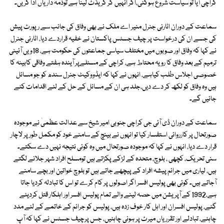
کراچی آیا تو سیاست شروع ہوگئی،اگر انہیں گر کریڈٹ لینا ہے توذمہ داریاں ادا کریں۔
سماعت کے دوران اٹارنی جنرل منیر اے ملک نے بھی وفاق کی جانب سے رپورٹ پیش
کی جسے ان کی درخواست پر چیف جسٹس پاکستان نے خفیہ قراردے دیا، اٹارنی جنرل
نے کہا کہ وفاق اور صوبوں میں مختلف سیاسی جماعتوں کی حکومت ہے، 18ویں آئینی
ترمیم کے بعد وفاق کا رویہ محتاط ہے، کراچی کے مسئلےپر آیندہ ہفتے وفاقی کابینہ کا
خصوصی اجلاس طلب کیاہے، انہوں نے کہا کہ ایڈووکیٹ جنرل سندھ کو جو مسائل
ہیں وہ وفاق کو لکھ کر دے دیں،جلد ہی ان کے مسائل کے حل کے لئے اقدامات کئے
جائیں گے۔
سماعت کے دوران ڈی آئی جی کراچی جنوبی امیر شیخ سے عدالت عظمیٰ نے موجودہ
صورتحال پر کارروائی استفسار کیا تو انہوں نے بینچ کے سامنے خود کو مکمل طور پر لاچار
قرار دے دیا، انہوں نے کہا کہ موجودہ صورتحال میں وہ کوئی نتیجہ نہیں دے سکتے۔
سنی تحریک، کچھی ، بلوچ، متحدہ کے لڑکے پکڑتے ہیں تومسلح افراد شہر جلانے لگتے
ہیں، لیاری میں جرائم پیشہ افراد کے پیچھے جاتے ہیں تو بلوچ خواتین اور بچے سامنے
آجاتے ہیں۔ کوئی بھی پولیس افسر اگر اصولوں پر کام کرے تو اس کا تبادلہ کردیا جاتا
ہے،1992 کے آپریشن میں حصہ لینے والے تمام پولیس افسر اور اہلکار قتل کردیئے
گئے، پولیس افسران اور اہل کار خوف زدہ ہیں، پولیس کو جرائم کے خاتمے کے لئے مدد
چاہئے، تبادلے اور تقرریاں میرٹ پر ہونی چاہئیں، جس پرچیف جسٹس نے کہا کہ آپ