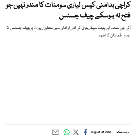
کراچی بدامنی کیس لیاری سومنات کا مندر نہیں جو
فتح نہ ہوسکے چیف جسٹس
آئی جی سندھ اور چیف سیکریٹری کی امن او امان سے متعلق رپورٹ پرچیف جسٹس کا
عدم اطمینان کا اظہار
ویب ڈیسک
August 29, 2013