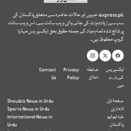
express.pk
خبروں اور حالات حاضرہ سے متعلق پاکستان کی
سب سے زیادہ وزٹ کی جانے والی ویب سائٹ ہے۔ اس ویب سائٹ
پر شائع شدہ تمام مواد کے جملہ حقوق بحق ایکسپریس میڈیا
گروپ محفوظ ہیں۔
ایکسپریس
ضابطہ
Privacy
Contact
کے بارے
اخلاق
Policy
Us
میں
صفحۂ اول
Showbiz News in Urdu
تازہ ترین
Sports News in Urdu
غزہ لہو لہو
International News in
پاکستان
Urdu