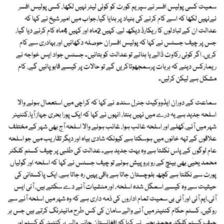
سمیت کسی پولیس افسر نے سپریم کورٹ کو کوئی لیٹر نہیں لکھا، کسی پولیس افسر
نےنہیں لکھا کہ اسے کام کرنے کی بنیاد پر ہٹایا گیا،جواب میں امیر شیخ نے کہا کہ
عدالت ان کے تبادلوں کا ریکارڈ دیکھ لے، کہیں 2ماہ اور کہیں 4ماہ کام کرنے دیا گیا،
جس پر چیف جسٹس نے کہا کہ پولیس افسران حوصلہ دکھائیں اور بہادری سے کام
کریں، اگر کوئی رکاوٹ ڈالے یا ہٹائے تو عدالت کو بتائیں۔ جسٹس جواد ایس خواجہ نے
ریمارکس دیئے کہ ہربات پرسمجھوتاکریں گے تو حالات پر کیسے قابو پائیں گے، کام
مشکل ہے لیکن کرلیں۔
سماعت کے دوران ایڈووکیٹ جنرل سندھ نے کہا کہ کراچی میں استعمال ہونے والا
اسلحہ جدید ہے یہ درے میں نہیں بنتا، انہوں نے کہا کہ ایک پورا بحری جہاز آیا،کنٹینر
شہر میں آئے،کھلے اور اسلحہ غائب ہوا، غائب ہونے والا اسلحہ آج بھی شہر کے مختلف
علاقوں کے تہہ خانوں میں ہوسکتا ہے کیونکہ شادی بیاہ اور دیگر تقاریب میں جو اسلحہ
عام لوگوں کے پاس نکلتا ہے وہ بہت جدید ہے۔ عدالت کی طلبی پر چیف کسٹم کلکٹر
محمد یحیٰی بھی بینچ کے رو برو پیش ہوئے تو چیف جسٹس نے کہا کہ اسلحہ اور گولیاں
پورٹ سے نکلتا ہے کچھ بلوچستان جاتا ہے باقی یہیں رہ جاتا ہے، ایک پاکستانی کی
حیثیت سے وہ کیسے اسمگل شدہ اسلحہ، اور منشیات آنے دے سکتے ہیں، آئی ایس
آئی،ایم آئی اور آئی بی سمیت تمام اداروں کی ذمہ داری ہے کہ وہ شہر میں اسلحہ آنے سے
روکیں، کسٹم حکام کنٹینر میں آنے والے سامان کی کس طرح مانیٹرنگ کرتے ہیں جس ہر
چیف کسٹم کلکٹر محمد یحیٰی نے کہا کہ افغانستان جانے والے ہر کنٹینر کو کسٹم اور