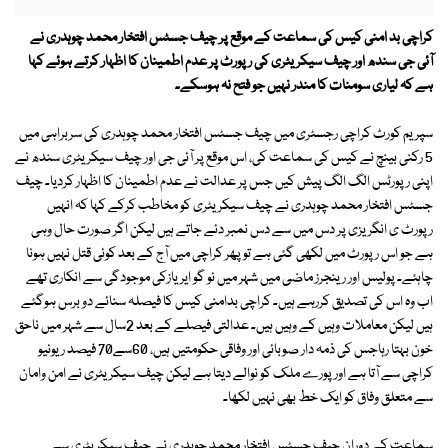
کراچی بد امنی کیس کی سماعت کے موقع پر چیف جسٹس افتخار محمد چوہدری نے
آئی جی سندھ اور چیف سیکریٹری کی رپورٹ پر عدم اطمینان کا اظہار کرتے ہوئے کہا
ہے کہ لیاری سومنات کا مندر نہیں جو فتح نہ ہوسکے۔
سپریم کورٹ کراچی رجسٹری میں چیف جسٹس افتخار محمد چوہدری کی سربراہی میں
5 رکنی بینچ نے کیس کی سماعت کی، اس موقع پر آئی جی اور چیف سیکریٹری سندھ نے
اپنی رپورٹس الگ الگ پیش کیں جس پر عدالت نے عدم اطمینان کا اظہار کردیا۔ چیف
جسٹس افتخار محمد چوہدری نے چیف سیکریٹری کو مخاطب کرکے کہا کہ انہیں
رپورٹ ی انگریزی پر دس میں سے دس نمبر دئے جاتے ہیں لیکن اگر صورت حال وہی
ہے جو اس رپورٹ میں لکھی گئی ہے تو پھر کراچی میں آج کے بعد کوئی قتل نہیں ہونا
چاہئے۔ پولیس اور رینجرز ماضی میں شہر میں نو گو ایریازکی موجودگی سے انکاری تھے
اب وہ اس کی تصدیق کررہے ہیں۔ کراچی بدامنی کیس کا فیصلہ سنائے دو برس ہوگئے
ہیں لیکن معاملات وہیں کے وہیں ہیں۔ عدالتی فیصلے کے بعد 2سال سے شہر میں ناحق
خون بہتا رہاجس کی ذمہ دار صوبائی اور وفاقی حکومتیں ہیں، 60سے70 فیصد ریونیو
کراچی سے آتا ہے اور پورے ملک کو نوالے دیتا ہے لیکن چیف سیکریٹری نے امن وامان
سے متعلق وفاق کو ایک خط بھی نہیں لکھا۔
سماعت کے دوران چیف جسٹس افتخار محمد چوہدری نے چیف سیکریٹری سے