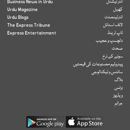
انٹر نیشنل
Business News in Urdu
کھیل
Urdu Magazine
انٹرٹینمنٹ
Urdu Blogs
لائف اسٹائل
The Express Tribune
ٹاپ ٹرینڈ
Express Entertainment
دلچسپ و عجیب
صحت
سونے کے نرخ
پیٹرولیم مصنوعات کی قیمتیں
سائنس و ٹیکنالوجی
بلاگ
بزنس
ویڈیوز
جرائم