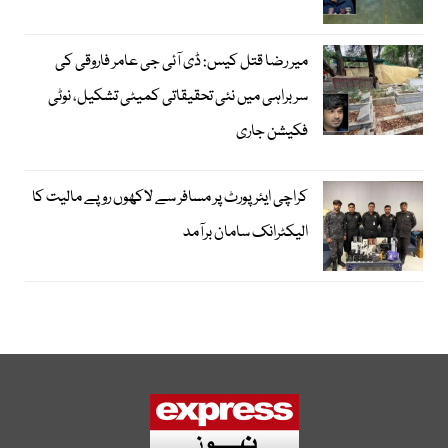
میر رضا قتل کیس: ڈی آئی جی عامر فاروقی کی
سربراہی میں نئی تحقیقاتی کمیٹی تشکیل، نوٹی
فکیشن جاری
کراچی ایئرپورٹ پر مسافر سے لاکھوں روپے مالیت کا
الیکٹرانک سامان برآمد