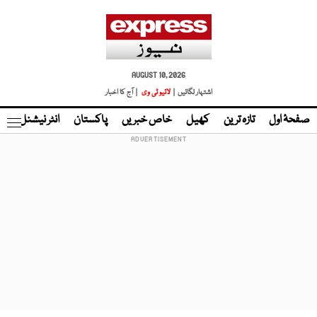
AUGUST 10, 2026
اشتہار لگائیں |
لائیو ٹی وی
| آج کا اخبار
صفحۂ اول
تازہ ترین
کھیل
خاص خبریں
پاکستان
انٹر نیشنل
ٹا