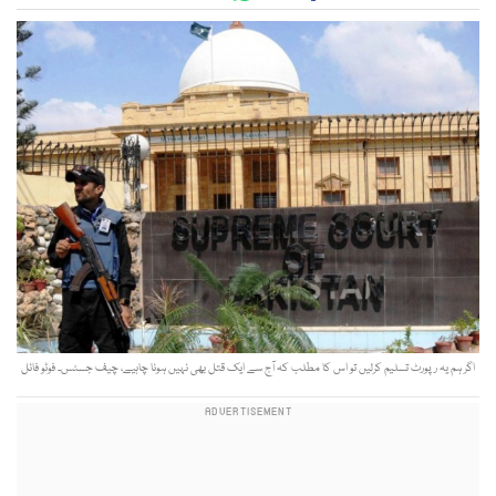
اگر ہم یہ رپورٹ تسلیم کرلیں تو اس کا مطلب کہ آج سے ایک قتل بھی نہیں ہونا چاہیے، چیف جسٹس۔ فوٹو فائل