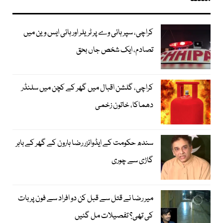
کراچی، سپر ہائی وے پر ٹریلر اور ہائی ایس وین میں
تصادم، ایک شخص جاں بحق
کراچی، گلشن اقبال میں گھر کے کچن میں سلنڈر
دھماکا، خاتون زخمی
سندھ حکومت کے ایڈوائزر رضا ہارون کے گھر کے باہر
گاڑی سے چوری
میر رضا نے قتل سے قبل کن دو افراد سے فون پر بات
کی تھی؟ تفصیلات مل گئیں