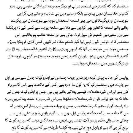
استفسار کیا کہ کنٹینرمیں اسلحہ، شراب اور دیگر ممنوعہ اشیاء لائی جارہی ہیں۔ نیٹو
کنٹینرز افغانستان نہیں پہنچتے بلکہ راستے میں ہی غائب ہوجاتے ہیں، کراچی
بلوچستان اور دیگرعلاقوں میں یہی اسلحہ استعمال ہورہاہے،بلوچستان میں پکڑے
جانے والے اسلحہ کا تعلق بھی کراچی سے ملا ہے،اسلحہ پورٹ سے کسی کے نام پرنکلتا
ہے اور راستے میں کنٹینر کی سیل ٹوٹ جاتی ہے اور اسلحہ غائب ہوجاتاہے، اس
معاملے کا اب نوٹس کیوں نہیں لیا گیا، کسٹم حکام نے کبھی کسی گاڑی کو پکڑا ہے؟ ۔
جسٹس جواد ایس خواجہ نے کہا کہ کراچی پورٹ پر 19ہزار کنٹینر غائب ہوئے ، یہ 19 ہزار
کنٹینر افغانستان نہیں پہنچے اور ان کنٹینرز میں موجود جدید ہتھیار کراچی، بلوچستان
اور دیگر شہروں میں استعمال ہورہا ہے۔
پولیس کی جانب پیش کردہ رپورٹ پر چیف جسٹس نے ایڈووکیٹ جنرل سے سی پی ایل
سی بارے میں استفسار کیا کہ یہ کون سا ادارہ ہے ، کس کے ماتحت ہے ، اس کا سربراہ
کون ہے اور اس کے معاملات کیسے چلائے جاتے ہیں ہیں، جس پر ایڈووکیٹ جنرل نے
بتایا کہ یہ اغوا برائے تاوان کے معاملات دیکھتا ہے،اس کے سربراہ احمد چنائےہیں اور یہ
براہ راست گورنر سندھ کے ماتحت ہے۔ جس پر چیف جسٹس نے ریمارکس دیئے کہ
اس کا مطلب ہے کہ محکمہ پولیس اہل نہیں ہے۔ گورنر ہاؤس یا وزیراعلی ٰہاؤس سے
چلائی جانےوالی باڈی پر سوالات اٹھتے ہیں، انہوں نے ریمارکس دیئے کہ سپریم کورٹ کا
بینچ کراچی آتا ہے تو ہلچل مچ جاتی ہے۔ یہ کونسا طریقہ ہے کہ سپریم کورٹ کا بنچ