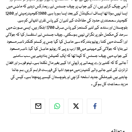
آرمی چیک کرتے ہیں، ان کے جواب پر چیف جسٹس نے ریمارکس دیئے کہ ماضی میں
ایسا نہیں ہوتا تھا ایساف اسکینڈل کے بعد ایسا ہورہا ہے، 1900کلومیٹرزمینی اور 1200
کلومیٹر سممندری حدود کی حفاظت کے لئےان کے پاس نفری انتہائی کم ہے،
بلوچستان اور سندھ کے لئے کسٹمز کے پاس صرف 1700 اہلکار ہیں، ایسی صورت میں
سرحد کی مکمل طور پر نگرانی نہیں ہوسکتی، ،چیف جسٹس نے استفسار کیا کہ جولائی
اور اگست میں کتنا ریونیو بندرگاہ سے حاصل کیا گیا جس پر کسٹم کلکٹر ناصر مسعود
نے بتایا کہ جولائی کے مہینے میں10 ارب روپے کا ریونیو حاصل کیا گیا، ناصر مسعود
کے جواب میں چیف جسٹس کا کہنا تھا کہ ایک کمیشن بنادیتے ہیں سب سامنے
آجائے گا کہ کتنے بڑے پیمانے پر ڈیوٹی ادا کیے بغیر مال نکلتا ہے۔ نیٹو فورسز اور افغان
ٹرانزٹ کے لئے جانے والے کنٹینرز میں موجود اشیا کی فہرست فراہم کریں، ہم جاننا
چاہتے ہیں غیرملکی جدید اسلحہ کراچی اور بلوچستان کیسے پہنچتا ہے۔ کیس کی
مزید سماعت کل ہوگی ۔
متعلقہ