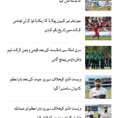
کا صلہ مل گیا
جوز بٹلر نے کیرون پولارڈ کا ریکارڈ توڑ کر ٹی ٹوئنٹی
کرکٹ میں تاریخ رقم کردی
سری لنکا سے شکست کے بعد قومی ویمن کرکٹ ٹیم
وطن واپس پہنچ گئی
ویسٹ انڈیز کیخلاف سیریز: جیت کے بعد بابراعظم
کا بیان سامنے آگیا
ویسٹ انڈیز کیخلاف سیریز: بابر اعظم اور عبداللہ