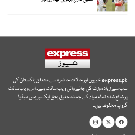
شفیق کا راج، بہترین کھلاڑی قرار
express.pk
خبروں اور حالات حاضرہ سے متعلق پاکستان کی
سب سے زیادہ وزٹ کی جانے والی ویب سائٹ ہے۔ اس ویب سائٹ
پر شائع شدہ تمام مواد کے جملہ حقوق بحق ایکسپریس میڈیا
گروپ محفوظ ہیں۔