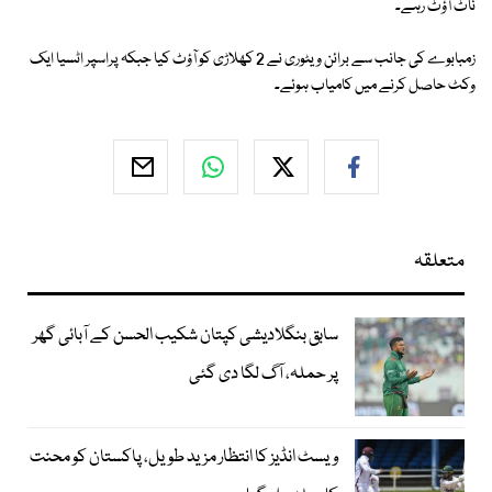
ناٹ آؤٹ رہے۔
زمبابوے کی جانب سے برائن ویٹوری نے 2 کھلاڑی کو آؤٹ کیا جبکہ پراسپر اٹسیا ایک
وکٹ حاصل کرنے میں کامیاب ہوئے۔
متعلقہ
سابق بنگلادیشی کپتان شکیب الحسن کے آبائی گھر
پر حملہ، آگ لگا دی گئی
ویسٹ انڈیز کا انتظار مزید طویل، پاکستان کو محنت