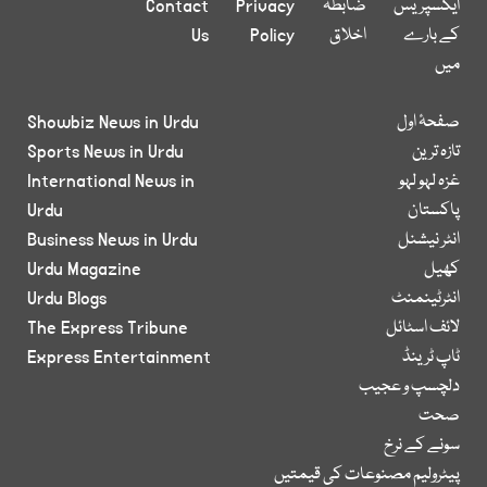
ایکسپریس
ضابطہ
Privacy
Contact
کے بارے
اخلاق
Policy
Us
میں
صفحۂ اول
Showbiz News in Urdu
تازہ ترین
Sports News in Urdu
غزہ لہو لہو
International News in
پاکستان
Urdu
انٹر نیشنل
Business News in Urdu
کھیل
Urdu Magazine
انٹرٹینمنٹ
Urdu Blogs
لائف اسٹائل
The Express Tribune
ٹاپ ٹرینڈ
Express Entertainment
دلچسپ و عجیب
صحت
سونے کے نرخ
پیٹرولیم مصنوعات کی قیمتیں