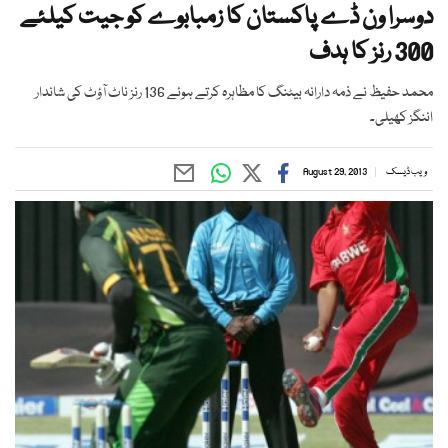
دوسرا ون ڈے پاکستان کا زمبابوے کو جیت کیلئے
300 رنز کا ہدف
محمد حفیظ نے ذمہ دارانہ بیٹنگ کا مظاہرہ کرتے ہوئے 136 رنز ناٹ آؤٹ کی شاندار
اننگز کھیلی۔
ویب ڈیسک
August 29, 2013