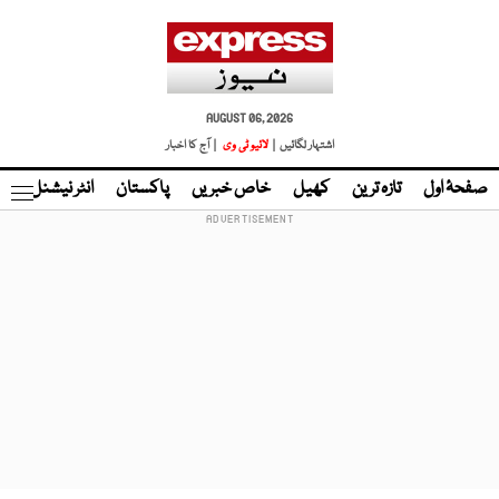
AUGUST 06, 2026
اشتہار لگائیں |
لائیو ٹی وی
| آج کا اخبار
صفحۂ اول
تازہ ترین
کھیل
خاص خبریں
پاکستان
انٹر نیشنل
ٹا