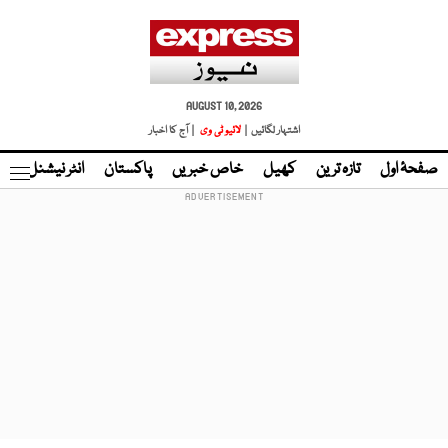
AUGUST 10, 2026
اشتہار لگائیں |
لائیو ٹی وی
| آج کا اخبار
صفحۂ اول
تازہ ترین
کھیل
خاص خبریں
پاکستان
انٹر نیشنل
ٹا