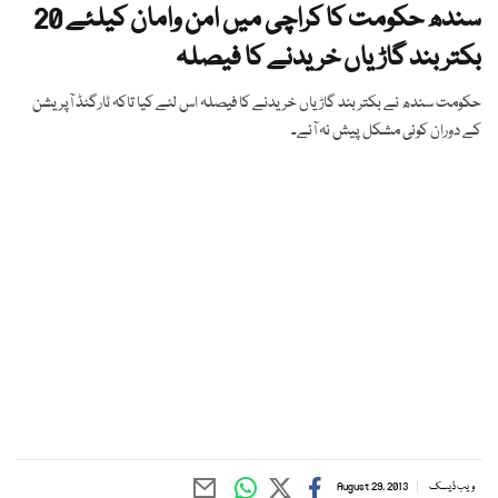
سندھ حکومت کا کراچی میں امن وامان کیلئے 20
بکتر بند گاڑیاں خریدنے کا فیصلہ
حکومت سندھ نے بکتر بند گاڑیاں خریدنے کا فیصلہ اس لئے کیا تاکہ ٹارگٹڈ آپریشن
کے دوران کوئی مشکل پیش نہ آئے۔
ویب ڈیسک
August 29, 2013