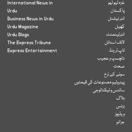
غزہ لہو لہو
International News in
پاکستان
Urdu
انٹر نیشنل
Business News in Urdu
کھیل
Urdu Magazine
انٹرٹینمنٹ
Urdu Blogs
لائف اسٹائل
The Express Tribune
ٹاپ ٹرینڈ
Express Entertainment
دلچسپ و عجیب
صحت
سونے کے نرخ
پیٹرولیم مصنوعات کی قیمتیں
سائنس و ٹیکنالوجی
بلاگ
بزنس
ویڈیوز
جرائم