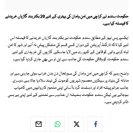
حکومت سندھ نے کراچی میں امن وامان کی بہتری کے لئے 20 بکتر بند گاڑیاں خریدنے
کا فیصلہ کیا ہے۔
ایکسپریس نیوز کے مطابق سندھ حکومت نے بکتر بند گاڑیاں خریدنے کا فیصلہ اس
لئے کیا تاکہ ٹارگٹڈ آپریشن کے دوران کسی قسم کی مشکل پیش نہ آئے اور شہر کا امن
تباہ کرنے والوں کو قانون کے کٹہرے میں لایا جاسکے، گاڑیوں کی خریداری کے لئے
سندھ حکومت کو وفاقی حکومت کی جانب سے این او سی بھی جاری کردیا گیا ہے۔
واضح رہے کہ کراچی میں امن وامان کی صورتحال دن بدن خراب ہوتی جارہی ہے اور
ماہانہ کی بنیاد پر سیکڑوں معصوم شہریوں کو موت کی نیند سلادیا جاتا ہے، دوسری
جانب جرائم پیشہ افراد اور دہشت گرد باآسانی اپنی مذموم کارروائیوں میں کامیاب
ہوجاتے ہیں لیکن سندھ حکومت ہمیشہ ان عناصر سے نمٹنے کے لئے اپنی بے بسی
ظاہر کردیتی ہے۔