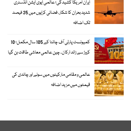
ایران امریکا کشیدگی؛ عالمی ایوی ایشن انڈسٹری
شدید بحران کا شکار، فضائی کرایوں میں 35 فیصد
تک اضافہ
کمیونسٹ پارٹی آف چائنا کے 105 سال مکمل؛ 10
کروڑ سے زائد ارکان، چین عالمی معاشی طاقت بن گیا
عالمی و مقامی مارکیٹوں میں سونے اور چاندی کی
قیمتوں میں مزید اضافہ