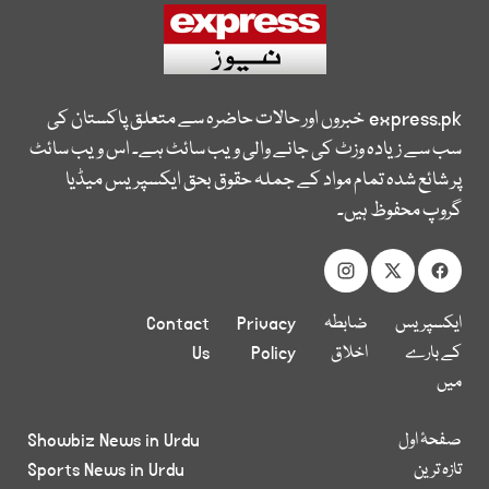
express.pk
خبروں اور حالات حاضرہ سے متعلق پاکستان کی
سب سے زیادہ وزٹ کی جانے والی ویب سائٹ ہے۔ اس ویب سائٹ
پر شائع شدہ تمام مواد کے جملہ حقوق بحق ایکسپریس میڈیا
گروپ محفوظ ہیں۔
ایکسپریس
ضابطہ
Privacy
Contact
کے بارے
اخلاق
Policy
Us
میں
صفحۂ اول
Showbiz News in Urdu
تازہ ترین
Sports News in Urdu