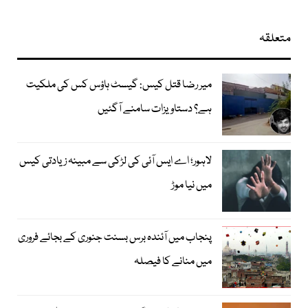
متعلقہ
میر رضا قتل کیس: گیسٹ ہاؤس کس کی ملکیت
ہے؟ دستاویزات سامنے آگئیں
لاہور؛ اے ایس آئی کی لڑکی سے مبینہ زیادتی کیس
میں نیا موڑ
پنجاب میں آئندہ برس بسنت جنوری کے بجائے فروری
میں منانے کا فیصلہ