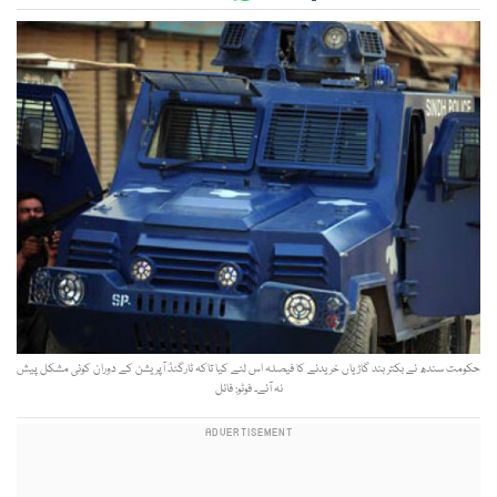
حکومت سندھ نے بکتر بند گاڑیاں خریدنے کا فیصلہ اس لئے کیا تاکہ ٹارگٹڈ آپریشن کے دوران کوئی مشکل پیش
نہ آئے۔ فوٹو: فائل