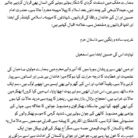
ہمارے ملک میں دہشت گردی کا شکار ہوتے ہوئے کئی انسان بھی قربان کردیے جاتے
ہیں۔ عیدالاضحیٰ کے چند دنوں بعد اسلام کا پہلا مہینہ محرم آجاتا ہے۔ حضرت امام
حسین اور ان کے خاندان و رفقا کی قربانیوں، شہادتوں کا مہینہ۔ اسلامی کیلنڈر کی ابتدا
اور انتہا قربانیوں پر مشتمل ہے۔ علامہ اقبال کہتے ہیں:
غریب سادہ و رنگیں ہے داستان حرم
نہایت اس کی حسین ابتدا ہے اسمٰعیل
اور میں ابھی سے پریشان ہورہا ہوں کہ آنے والے محرم میں ہمارے مولوی صاحبان کی
علمیت اور خطابت کا درجہ حرارت کیا ہوگا؟ میرا خاندان بے ضرر اور انسانوں سے پیار
کرنے والا ہے۔ یقیناً آفتاب اور اس کے گھر والے بھی ایسے ہی اچھے لوگ ہیں ۔ ہم ایک
ماہ ساتھ رہے ہیں۔ اس دوران انھیں ہم نے بہت اچھا پایا۔ اب میں کیا کروں؟ بھکر میں
حالات خراب ہیں، احتجاج، ہڑتال، بازار بند ہیں، رینجرز کا پہرہ ہے مزید حالات کیا ہوں
گے ابھی کچھ کہا نہیں جاسکتا۔ بھکر قوی و مضبوط جوانوں کا علاقہ ہے، جہاں کے
بوڑھے بھی مضبوط کاٹھی کے جوان ہوتے ہیں۔ شدید گرمی کا موسم بھکر والوں کو
مضبوطی عطا کرتا ہے۔ کاشتکاری اکثریتی کا پیشہ ہے، قدرتی موسموں سے مالا مال یہ
علاقہ پاکستان کا بہت قیمتی حصہ ہے۔ مگر آج بھکر کے قوی ہیکل جوان ایک
دوسرے کا خون بہا رہے ہیں۔ جو خون اور جوانی پاکستان کی امانت ہے اسے سڑکوں پر