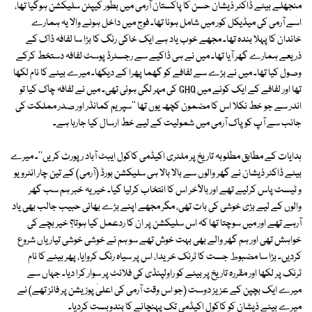
منجھلے بیٹے ڈاکٹر ذیشان حسن کا پاکستان آرمی میں بطور کیپٹن سلیکشن ہوگیا تھا،
اسے آرمی کی میڈیکل کور میں شامل ہونا تھا۔ فوج میں داخل ہونے والا یہ ہمارے
خاندان کا پہلا بندہ تھا۔ مجھے خوب یاد ہے ایک خاکی رنگ کا بڑا سا لفافہ ڈاک کے
ذریعے ہمارے گھر آیا تھا۔ میں نے ہی ڈاکیے سے رجسٹرڈ پوسٹ لفافہ دستخط کرکے
وصول کیا تھا۔ میں نے بڑے سے لفافے کو گھما پھرا کے دیکھا۔ میرے بیٹے کا نام لکھا
تھا اور لفافے کے ایک کونے میں GHQ کی مہر لگی ہوئی تھی۔ میں نے لفافہ چاک کیا تو
اندر سے جو خط نکلا اس کا مضمون کچھ یوں تھا ''سپریم کمانڈر اور صدر مملکت کی
جانب سے آپ کو پاک آرمی میں شمولیت کے لیے خط ارسال کیا جارہا ہے۔
ہدایات کے مطابق مطلوبہ تاریخ پر ملٹری اکیڈمی کاکول ایبٹ آباد رپورٹ کریں''۔ میرے
بیٹے ڈاکٹر ذیشان نے گھر والوں سے بالا بالا ہی سلیکشن بورڈ (آرمی) کے تین چار انٹرویو
و ٹیسٹ پاس کرلیے تھے اور بالآخر اس کا انتخاب کرلیا گیا۔ خیر یہ خبر ہم سب گھر
والوں کے لیے بڑی خوشی کی بات تھی، مگر مجھے اپنے بڑے بھائی حبیب جالب بھی یاد
آرہے تھے اور میں سوچتا تھا کہ اس سلیکشن پر ان کا ردعمل کیا ہوتا؟ خیر بچے کی
خواہش تھی اور ہم گھر والے بھی بہت خوش تھے سو ہم نے خوشی خوشی تیاریاں شروع
کردیں۔ بڑا سا مضبوط جست کا ٹرنک خریدا، اس پر سیاہ رنگ کروایا، پھر بیٹے کا نام
ٹرنک پر لکھا اور مقررہ تاریخ پر بیٹے کو راولپنڈی کی فلائٹ پر سوار کرا دیا۔ جہاں سے
میرے ایک بچپن کے عزیز دوست (جو اس وقت آرمی کی اعلیٰ پوزیشن پر فائز تھے) نے
میرے بیٹے ذیشان کو کاکول اکیڈمی تک پہنچانے کا بندوبست کردیا۔