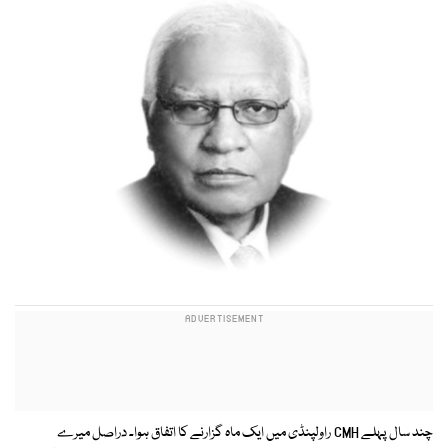
چند سال پہلے CMH راولپنڈی میں ایک ماہ گزارنے کا اتفاق ہوا۔ دراصل میرے