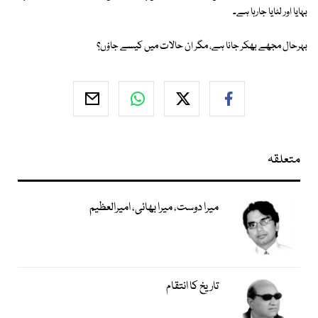
بہایا اور لٹایا جارہا ہے۔
بہرحال مجھے بھکر جانا ہے، مگر ان حالات میں کیسے جاؤں؟
متعلقہ
میرا دوست، میرا بھائی، امیرالعظیم
تاریخ کا انتقام