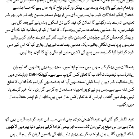
دونوں ہی یہ کام نیکی سمجھ کر کررہے ہیں۔ بھکر شہر میں رینجرز طلب کرلی گئی ہے
اور تمام شہر کے بازار بند پڑے ہیں۔ بھکر اور گردو نواح کا یہ حال ہے کہ مساجد سے
اشتعال انگیز اعلانات کیے جارہے ہیں۔ ڈی سی او بھکر ممتاز حسین زاہد نے شہر بھر کے
تعلیمی ادارے بند رکھنے کا اعلان کیا تھا، کئی دن اسکول بند رہنے کے بعد کل ہی
کھلے ہیں۔ ایک مذہبی جماعت نے تین روزہ سوگ کا اعلان کیا اور مطالبہ کیا کہ ڈی سی
او بھکر کو معطل کرکے جوڈیشل کمیشن بنایا جائے۔ کفر کے فتوے جاری کرنے والے
مدرسوں پر پابندی لگائی جائے۔ ایک مذہبی جماعت نے بیان جاری کیا کہ اس کے دس
افراد کو اغوا کیا گیا، بعد میں پانچ کی لاشیں ملیں اور باقی پانچ کا کچھ پتا نہیں۔
یہ حالات ہیں بھکر کے جہاں میں جانا چاہتا ہوں۔ مجھے یہ بھی پتا نہیں کہ نوجوان
ریٹائرڈ سب لیفٹیننٹ آفتاب کا تعلق کس گروپ سے ہے۔ کیونکہ CMH راولپنڈی میں
ایک ماہ قیام کے دوران ایسا کوئی لمحہ نہیں آیا کہ یہ شبہ بھی گزرا ہو کہ آفتاب کا تعلق
کس فقہ سے ہے۔ بس ہم نے تو پورا مہینہ مسلمان رہ کر ہی گزار دیا۔ اﷲ خیر کرے پتا
نہیں بھکر میں آفتاب اور اس کا خاندان کس حال میں ہیں۔ اﷲ ان کو اپنے حفظ و امان
میں رکھے۔
عید الفطر گزر گئی اب عیدالاضحیٰ دوڑی چلی آرہی ہے۔ اس عید کو عید قرباں بھی کہا
جاتا ہے اور اس موقع پر تین دن تک سنت ابراہیمی کو ادا کرتے ہوئے دنیا بھر میں لاکھوں
بلکہ کروڑوں گائے، بیل، اونٹ، بکرے، بھیڑ، دنبے اﷲ کی راہ میں قربان کیے جاتے ہیں۔