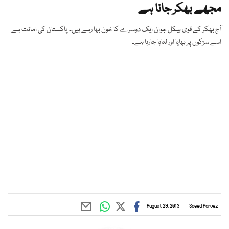
مجھے بھکر جانا ہے
آج بھکر کے قوی ہیکل جوان ایک دوسرے کا خون بہا رہے ہیں۔ پاکستان کی امانت ہے
اسے سڑکوں پر بہایا اور لٹایا جارہا ہے۔
August 29, 2013
Saeed Parvez