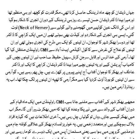
جہاں ذیشان کو چھ ماہ ٹریننگ حاصل کرنا تھی۔ مگر قدرت کو کچھ اور ہی منظور تھا
اور میرا بیٹا ڈاکٹر ذیشان حسن تیسرے روز ہی ٹریننگ کے دوران انجری کا شکار ہوگیا
اور اس کی ٹانگ عین کولہے میں گھومنے والے گولے سے (Neck of Hemer) ٹوٹ
گئی۔ ایسی ہی انجری کے شکار دو اور کیڈٹ بھی ہوئے تھے ان میں ایک کراچی کا ڈاکٹر
تھا اور دوسرا بھکر شہر کا نوجوان۔ ان تینوں کو ایک ہی طرح کی انجری ہوئی تھی اور ان
تینوں کو علاج کی غرض سے کاکول اکیڈمی ایبٹ آباد سے CMH راولپنڈی منتقل کیا گیا
تھا۔ آرمی کے خدا ترس اور قابل سرجن کرنل سہیل حفیظ صاحب نے ان تینوں بچوں کے
کامیاب آپریشن کیے اور یہ تینوں بچے میرا بیٹا ڈاکٹر ذیشان، کراچی کا ایک اور ڈاکٹر
عاطف اور بھکر کا نوجوان آفتاب آج اپنے پیروں پر کھڑے ہیں، چل پھر رہے ہیں۔ گو آرمی
سے ان تینوں کو بورڈ آؤٹ کردیا گیا ہے مگر آرمی کا ٹھپہ ان تینوں پر لگ چکا تھا۔ اب یہ
ریٹائرڈ آرمی مین ہیں۔
مجھے بھکر شہر کے آفتاب سے ملنے جانا ہے۔ CMH راولپنڈی میں ایک ماہ قیام کے
دوران آفتاب کے والد سے میں نے پکا وعدہ کیا تھا کہ میں بھکر ضرور آؤں گا۔ مگر اب
میں بھکر کیسے جاؤں، وہاں تو گولیاں چل رہی ہیں۔ آخری اطلاعات ہیں کہ گیارہ افراد
ہلاک ہوچکے ہیں اور متعدد زخمی ہیں، یہ خونریز تصادم بھکر کے علاقے کوٹلہ جام میں
دو مذہبی گروپوں میں ہوا ہے، یعنی مسلمان آپس میں ایک دوسرے کو مار رہے ہیں اور