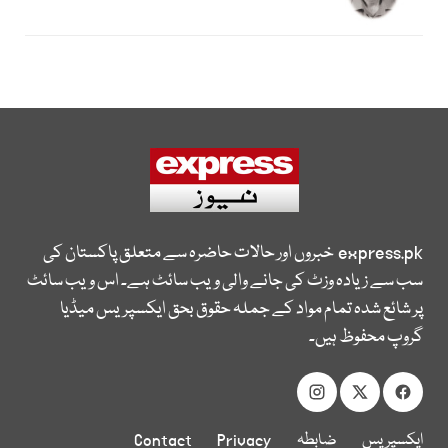
express.pk
خبروں اور حالات حاضرہ سے متعلق پاکستان کی
سب سے زیادہ وزٹ کی جانے والی ویب سائٹ ہے۔ اس ویب سائٹ
پر شائع شدہ تمام مواد کے جملہ حقوق بحق ایکسپریس میڈیا
گروپ محفوظ ہیں۔
ایکسپریس
ضابطہ
Privacy
Contact