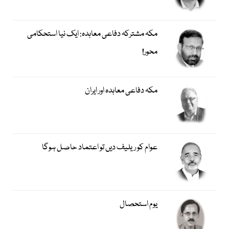
مکہ مشترکہ دفاعی معاہدہ: ایک نیا استحکامی
محور!
مکہ دفاعی معاہدہ اور ایران
عوام کو ریلیف دیں تو اعتماد حاصل ہوگا
یوم استحصال