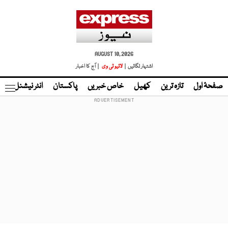
AUGUST 10, 2026
اشتہار لگائیں |
لائیو ٹی وی
| آج کا اخبار
صفحۂ اول
تازہ ترین
کھیل
خاص خبریں
پاکستان
انٹر نیشنل
ٹا