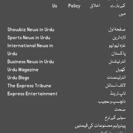
کے بارے
اخلاق
Policy
Us
میں
صفحۂ اول
Showbiz News in Urdu
تازہ ترین
Sports News in Urdu
غزہ لہو لہو
International News in
پاکستان
Urdu
انٹر نیشنل
Business News in Urdu
کھیل
Urdu Magazine
انٹرٹینمنٹ
Urdu Blogs
لائف اسٹائل
The Express Tribune
ٹاپ ٹرینڈ
Express Entertainment
دلچسپ و عجیب
صحت
سونے کے نرخ
پیٹرولیم مصنوعات کی قیمتیں